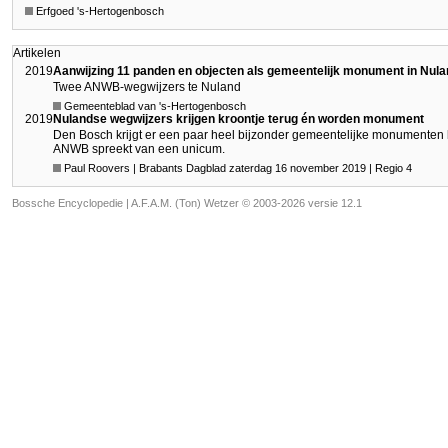
Erfgoed 's-Hertogenbosch
Artikelen
2019
Aanwijzing 11 panden en objecten als gemeentelijk monument in Nul
Twee ANWB-wegwijzers te Nuland
Gemeenteblad van 's-Hertogenbosch
2019
Nulandse wegwijzers krijgen kroontje terug én worden monument
Den Bosch krijgt er een paar heel bijzonder gemeentelijke monumenten
ANWB spreekt van een unicum.
Paul Roovers | Brabants Dagblad zaterdag 16 november 2019 | Regio 4
Bossche Encyclopedie |
A.F.A.M. (Ton) Wetzer © 2003-2026 versie 12.1