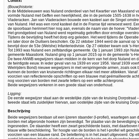
Context
(Bouw)historie:
In de Middeleeuwen was Nuland onderdeel van het Kwartier van Maasland van
vormde Nuland met Geffen een heerlijkheid, die in de periode 1505-1638 in he
Vladeracken. Jan van Vladeracken bouwde een kasteel aan de Singel omstree
van Nuland. Het was een rond kasteel dat in de Franse tijd verwoest werd. Een
de spoorbaan herinnert hier nog aan, evenals de naam van de hoeve: "Vlader
Het grondgebied van Nuland werd regelmatig getroffen door ernstige overstr
Tijdens de bevrijding heeft het dorp erg geleden. Het werd tijdens de Operati
en later door de Duitsers beschoten. Op 22 oktober 1944 werd de aanval op 
bevrijd door de 53e (Welshe) Infanteriedivisie. Op 27 oktober kwam ook 's-H
Tot 1993 was Nuland een zelfstandige gemeente. Op 1 januari 1993 zijn Nul
gemeente Maasdonk. Nuland ging op 1 januari 2015 op in de gemeente 's-H
De twee ANWB wegwijzers staan midden in de kern van het dorp Nuland en dat
de twintigste eeuw. In ieder geval van na 1939 en voor 1956. Vanaf 1939 v
Wielrijders Bond) nieuwe wegwijzers in met verspringende armen, zoals ook b
kunnen de borden van kruisende richtingen elkaar niet meer afdekken. Vana
voorzien van reflecterende opschriften op een blauwe mat geëmailleerde ach
nog voorzien van borden met zwarte letters op een witte achtergrond.
Beide wegwijzers verkeren in een goede staat van onderhoud.
Ligging:
De eerste wegwijzer staat aan de westelijke zijde van de kruising Dorpstraat 
tweede staat iets zuidelijker hiervan, aan oostelijke zijde van de kruising Do
Beschrijving
Beide wegwijzers bestaan uit een ijzeren staander (I-profiel), waartegen aan 
borden met afgeronde hoeken zijn bevestigd. Ter plaatse van de bevestiging va
ingesneden. De staander heeft een zwart geschilderde basis, met daarboven 
blauw witte beschildering. Ter hoogte van de borden is het I-profiel wit geschil
voorzien van een blauwe rand. De belettering is in het zwart uitgevoerd. Op