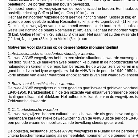
aantal kilometers tot die plaats vanaf dit punt. Het haaks op de staander beve
belettering. De borden zijn met bouten bevestigd.
De meest noordelijke wegwijzer van de twee omvat drie borden. Een haaks op 
oostelijke richting Geffen (4 km) en Oss (10 km) aan.
Het naar het noorden wijzende bord geeft de richting Maren Kessel (8 km) en K
wijzende bord geeft de richting Rosmalen (5 km), ’s-Hertogenbosch (11 km) 
De zuidelijke wegwijzer van de twee heeft eveneens drie borden. Het haaks o
westelijke richting de plaats Rosmalen (5 km) aan. Het naar het noorden wij
(8 km), Geffen (4 km) en Kruisstraat (3 km) aan. Het naar het zuiden wijzende
(11 km), Nijmegen (38 km) en Vinkel (3 km) aan.
Motivering voor plaatsing op de gemeentelijke monumentenlijst
1. Architectonische en stedenbouwkundige waarden
De twee ANWB wegwijzers hebben een sterke situationele waarde vanwege de 
het dorp Nuland. Ze markeren twee belangrijke punten in de hoofdstructuur v
nabijgelegen kernen in de regio kan bereizen. Beide wegwijzers verkeren in
goed beeld van het type wegwijzers dat de ANWB in de periode 1940-1950 h
korte afstand van elkaar, waardoor er ook sprake is van een waardevol ensem
2. Bouw- en/of kunsthistorische waarden
De twee ANWB wegwijzers zijn een goed en gaaf bewaard gebleven voorbeel
1940-1950. Karakteristiek zijn de ten opzichte van elkaar verspringende bor
richtingen elkaar niet afdekken. Het authentieke karakter van de wegwijzers
Zeldzaamheidswaarde.
3. Cultuurhistorische waarden
De twee wegwijzers hebben cultuurhistorische waarde als goed bewaard gebl
herkenbare karakteristieke bewegwijzering van de ANWB uit de periode 1940-
een periode waarin de mobiliteit van de bevolking steeds groter werd.
De objecten,
bestaande uit twee ANWB wegwijzers te Nuland uit de periode 
criteria beschermenswaardig als gemeentelijk monument in de gemeente ‘s-