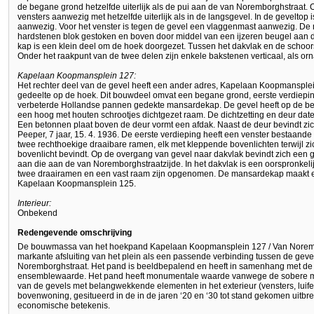
de begane grond hetzelfde uiterlijk als de pui aan de van Noremborghstraat. 
vensters aanwezig met hetzelfde uiterlijk als in de langsgevel. In de geveltop
aanwezig. Voor het venster is tegen de gevel een vlaggenmast aanwezig. De 
hardstenen blok gestoken en boven door middel van een ijzeren beugel aan 
kap is een klein deel om de hoek doorgezet. Tussen het dakvlak en de schoor
Onder het raakpunt van de twee delen zijn enkele bakstenen verticaal, als orn
Kapelaan Koopmansplein 127:
Het rechter deel van de gevel heeft een ander adres, Kapelaan Koopmansple
gedeelte op de hoek. Dit bouwdeel omvat een begane grond, eerste verdiep
verbeterde Hollandse pannen gedekte mansardekap. De gevel heeft op de be
een hoog met houten schrootjes dichtgezet raam. De dichtzetting en deur date
Een betonnen plaat boven de deur vormt een afdak. Naast de deur bevindt zic
Peeper, 7 jaar, 15. 4. 1936. De eerste verdieping heeft een venster bestaande 
twee rechthoekige draaibare ramen, elk met kleppende bovenlichten terwijl zi
bovenlicht bevindt. Op de overgang van gevel naar dakvlak bevindt zich een g
aan die aan de van Noremborghstraatzijde. In het dakvlak is een oorspronkel
twee draairamen en een vast raam zijn opgenomen. De mansardekap maakt ee
Kapelaan Koopmansplein 125.
Interieur:
Onbekend
Redengevende omschrijving
De bouwmassa van het hoekpand Kapelaan Koopmansplein 127 / Van Noremb
markante afsluiting van het plein als een passende verbinding tussen de gev
Noremborghstraat. Het pand is beeldbepalend en heeft in samenhang met de
ensemblewaarde. Het pand heeft monumentale waarde vanwege de sobere ma
van de gevels met belangwekkende elementen in het exterieur (vensters, luifel
bovenwoning, gesitueerd in de in de jaren ‘20 en ‘30 tot stand gekomen uitbr
economische betekenis.