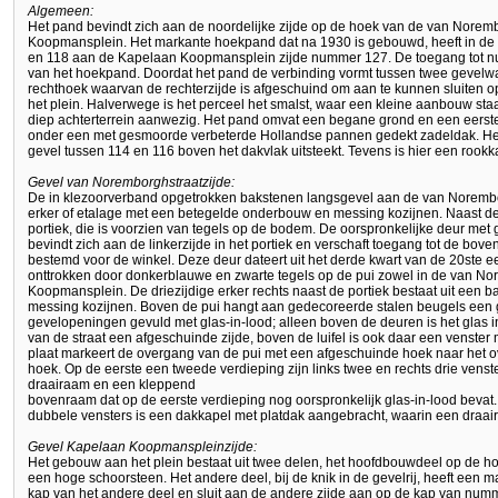
Algemeen:
Het pand bevindt zich aan de noordelijke zijde op de hoek van de van Norem
Koopmansplein. Het markante hoekpand dat na 1930 is gebouwd, heeft in de
en 118 aan de Kapelaan Koopmansplein zijde nummer 127. De toegang tot num
van het hoekpand. Doordat het pand de verbinding vormt tussen twee gevelw
rechthoek waarvan de rechterzijde is afgeschuind om aan te kunnen sluiten 
het plein. Halverwege is het perceel het smalst, waar een kleine aanbouw st
diep achterterrein aanwezig. Het pand omvat een begane grond en een eerste
onder een met gesmoorde verbeterde Hollandse pannen gedekt zadeldak. He
gevel tussen 114 en 116 boven het dakvlak uitsteekt. Tevens is hier een rook
Gevel van Noremborghstraatzijde:
De in klezoorverband opgetrokken bakstenen langsgevel aan de van Norembor
erker of etalage met een betegelde onderbouw en messing kozijnen. Naast de
portiek, die is voorzien van tegels op de bodem. De oorspronkelijke deur met g
bevindt zich aan de linkerzijde in het portiek en verschaft toegang tot de bov
bestemd voor de winkel. Deze deur dateert uit het derde kwart van de 20ste ee
onttrokken door donkerblauwe en zwarte tegels op de pui zowel in de van No
Koopmansplein. De driezijdige erker rechts naast de portiek bestaat uit een
messing kozijnen. Boven de pui hangt aan gedecoreerde stalen beugels een gro
gevelopeningen gevuld met glas-in-lood; alleen boven de deuren is het glas 
van de straat een afgeschuinde zijde, boven de luifel is ook daar een venste
plaat markeert de overgang van de pui met een afgeschuinde hoek naar het 
hoek. Op de eerste een tweede verdieping zijn links twee en rechts drie ven
draairaam en een kleppend
bovenraam dat op de eerste verdieping nog oorspronkelijk glas-in-lood bevat
dubbele vensters is een dakkapel met platdak aangebracht, waarin een draa
Gevel Kapelaan Koopmanspleinzijde:
Het gebouw aan het plein bestaat uit twee delen, het hoofdbouwdeel op de ho
een hoge schoorsteen. Het andere deel, bij de knik in de gevelrij, heeft een 
kap van het andere deel en sluit aan de andere zijde aan op de kap van num