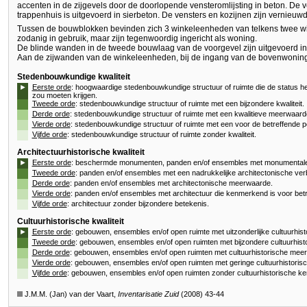
accenten in de zijgevels door de doorlopende vensteromlijsting in beton. De v
trappenhuis is uitgevoerd in sierbeton. De vensters en kozijnen zijn vernieuwd
Tussen de bouwblokken bevinden zich 3 winkeleenheden van telkens twee wink
zodanig in gebruik, maar zijn tegenwoordig ingericht als woning.
De blinde wanden in de tweede bouwlaag van de voorgevel zijn uitgevoerd in 
Aan de zijwanden van de winkeleenheden, bij de ingang van de bovenwoning
Stedenbouwkundige kwaliteit
►
Eerste orde
: hoogwaardige stedenbouwkundige structuur of ruimte die de status h
zou moeten krijgen.
Tweede orde
: stedenbouwkundige structuur of ruimte met een bijzondere kwaliteit.
Derde orde
: stedenbouwkundige structuur of ruimte met een kwalitieve meerwaard
Vierde orde
: stedenbouwkundige structuur of ruimte met een voor de betreffende p
Vijfde orde
: stedenbouwkundige structuur of ruimte zonder kwaliteit.
Architectuurhistorische kwaliteit
►
Eerste orde
: beschermde monumenten, panden en/of ensembles met monumentale 
Tweede orde
: panden en/of ensembles met een nadrukkelijke architectonische verb
Derde orde
: panden en/of ensembles met architectonische meerwaarde.
Vierde orde
: panden en/of ensembles met architectuur die kenmerkend is voor betr
Vijfde orde
: architectuur zonder bijzondere betekenis.
Cultuurhistorische kwaliteit
►
Eerste orde
: gebouwen, ensembles en/of open ruimte met uitzonderlijke cultuurhis
Tweede orde
: gebouwen, ensembles en/of open ruimten met bijzondere cultuurhist
Derde orde
: gebouwen, ensembles en/of open ruimten met cultuurhistorische mee
Vierde orde
: gebouwen, ensembles en/of open ruimten met geringe cultuurhistori
Vijfde orde
: gebouwen, ensembles en/of open ruimten zonder cultuurhistorische k
J.M.M. (Jan) van der Vaart,
Inventarisatie Zuid
(2008) 43-44