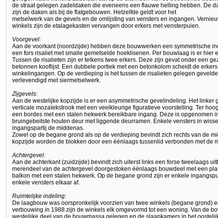
de straat gelegen zadeldaken die eveneens een flauwe helling hebben. De da
zijn de daken als bij de flatgebouwen. Hetzelfde geldt voor het
metselwerk van de gevels en de omlijsting van vensters en ingangen. Vernie
winkels zijn de etalagekasten vervangen door erkers met vensterpuien.
Voorgevel:
Aan de voorkant (noordzijde) hebben deze bouwwerken een symmetrische indeli
een fors risaliet met smalle gemetselde hoeklisenen. Per bouwlaag is er hier e
Tussen de risalieten zijn er telkens twee erkers. Deze zijn gevat onder een g
betonnen kooflijst. Een dubbele portiek met een betonkolom scheidt de erkers
winkelingangen. Op de verdieping is het tussen de risalieten gelegen geveldee
verlevendigd met siermetselwerk.
Zijgevels:
Aan de westelijke kopzijde is er een asymmetrische gevelindeling. Het linker 
verticale mozaïekstrook met een veelkleurige figuratieve voorstelling. Ter ho
een bordes met een stalen hekwerk bereikbare ingang. Deze is opgenomen i
bruingebeitste houten deur met liggende deurramen. Enkele vensters in wis
ingangspartij de middenas.
Zowel op de begane grond als op de verdieping bevindt zich rechts van de mi
kopzijde worden de blokken door een éénlaags tussenlid verbonden met de 
Achtergevel:
Aan de achterkant (zuidzijde) bevindt zich uiterst links een forse tweelaags ui
merendeel van de achtergevel doorgestoken éénlaags bouwdeel met een plat 
balkon met een stalen hekwerk. Op de begane grond zijn er enkele ingangsp
enkele vensters elkaar af.
Ruimtelijke indeling:
De laagbouw was oorspronkelijk voorzien van twee winkels (begane grond) 
verbouwing in 1988 zijn de winkels elk omgevormd tot een woning. Van de b
westelijke deel van de bouwmassa gelegen en de slaapkamers in het oosteli