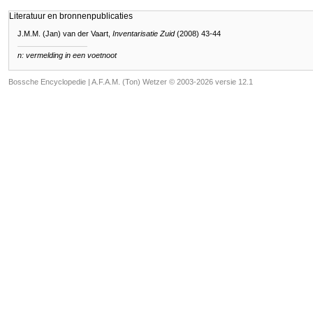
Literatuur en bronnenpublicaties
J.M.M. (Jan) van der Vaart,
Inventarisatie Zuid
(2008) 43-44
n: vermelding in een voetnoot
Bossche Encyclopedie |
A.F.A.M. (Ton) Wetzer © 2003-2026 versie 12.1