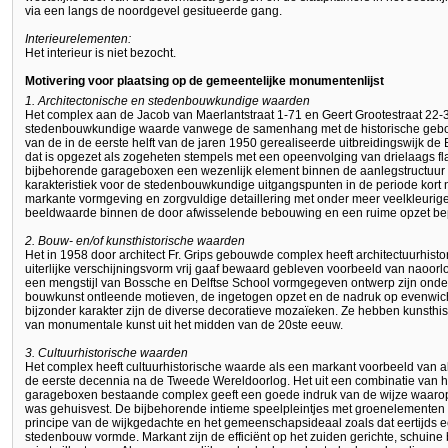
via een langs de noordgevel gesitueerde gang.
Interieurelementen:
Het interieur is niet bezocht.
Motivering voor plaatsing op de gemeentelijke monumentenlijst
1. Architectonische en stedenbouwkundige waarden
Het complex aan de Jacob van Maerlantstraat 1-71 en Geert Grootestraat 22-
stedenbouwkundige waarde vanwege de samenhang met de historische geb
van de in de eerste helft van de jaren 1950 gerealiseerde uitbreidingswijk de
dat is opgezet als zogeheten stempels met een opeenvolging van drielaags 
bijbehorende garageboxen een wezenlijk element binnen de aanlegstructuur va
karakteristiek voor de stedenbouwkundige uitgangspunten in de periode kort
markante vormgeving en zorgvuldige detaillering met onder meer veelkleuri
beeldwaarde binnen de door afwisselende bebouwing en een ruime opzet bep
2. Bouw- en/of kunsthistorische waarden
Het in 1958 door architect Fr. Grips gebouwde complex heeft architectuurhisto
uiterlijke verschijningsvorm vrij gaaf bewaard gebleven voorbeeld van naoorl
een mengstijl van Bossche en Delftse School vormgegeven ontwerp zijn onde
bouwkunst ontleende motieven, de ingetogen opzet en de nadruk op evenwic
bijzonder karakter zijn de diverse decoratieve mozaïeken. Ze hebben kunsthi
van monumentale kunst uit het midden van de 20ste eeuw.
3. Cultuurhistorische waarden
Het complex heeft cultuurhistorische waarde als een markant voorbeeld van 
de eerste decennia na de Tweede Wereldoorlog. Het uit een combinatie van
garageboxen bestaande complex geeft een goede indruk van de wijze waarop
was gehuisvest. De bijbehorende intieme speelpleintjes met groenelementen 
principe van de wijkgedachte en het gemeenschapsideaal zoals dat eertijds e
stedenbouw vormde. Markant zijn de efficiënt op het zuiden gerichte, schuine b