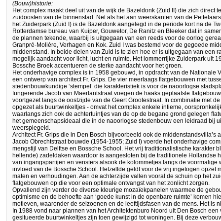
(Bouw)historie:
Het complex maakt deel uit van de wijk de Bazeldonk (Zuid II) die zich direct 
zuidoosten van de binnenstad. Net als het aan weerskanten van de Pettelaar
het Zuiderpark (Zuid I) is de Bazeldonk aangelegd in de periode kort na de 
Rotterdamse bureau van Kuiper, Gouwetor, De Ranitz en Bleeker dat in sam
de plannen tekende, waarbij is uitgegaan van een reeds voor de oorlog gerea
Granpré-Molière, Verhagen en Kok. Zuid I was bestemd voor de gegoede mid
middenstand. In beide delen van Zuid is te zien hoe er is uitgegaan van een r
mogelijk aandacht voor licht, lucht en ruimte. Het lommerrijke Zuiderpark uit 
Bossche Broek accentueren de sterke aandacht voor het groen.
Het onderhavige complex is in 1958 gebouwd, in opdracht van de Nationale 
een ontwerp van architect Fr. Grips. De vier meerlaags flatgebouwen met tu
stedenbouwkundige ‘stempel’ die karakteristiek is voor de naoorlogse stadsp
fungerende Jacob van Maerlantstraat voegen de haaks geplaatste flatgebouw
voortgezet langs de oostzijde van de Geert Grootestraat. In combinatie met d
opgezet als buurtwinkeltjes - omvat het complex enkele intieme, oorspronkelij
waarlangs zich ook de achtertuintjes van de op de begane grond gelegen fl
het gemeenschapsideaal die in de naoorlogse stedenbouw een leidraad bij ui
weerspiegeld.
Architect Fr. Grips die in Den Bosch bijvoorbeeld ook de middenstandsvilla’s 
Jacob Obrechtstraat bouwde (1954-1955; Zuid I) voerde het onderhavige compl
mengstijl van Delftse en Bossche School. Het vrij traditionalistische karakter b
hellende) zadeldaken waardoor is aangesloten bij de traditionele Hollandse 
van ingangspartijen en vensters alsook de kolommetjes langs de voormalige
invloed van de Bossche School. Hetzelfde geldt voor de vrij ingetogen opzet
maten en verhoudingen. Aan de achterzijde vallen vooral de schuin op het zu
flatgebouwen op die voor een optimale ontvangst van het zonlicht zorgen.
Opvallend zijn verder de diverse kleurige mozaïekpanelen waarmee de gebou
optimisme en de behoefte aan ‘goede kunst in de openbare ruimte’ komen hieri
motieven, waaronder de seizoenen en de leeftijdsfasen van de mens. Het is n
In 1988 vond naar plannen van het Architektenburo Noord uit Den Bosch een
gesitueerde buurtwinkeltjes zijn toen gewijzigd tot woningen. Bij deze verbo