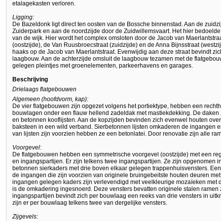
etalagekasten verloren.
Ligging:
De Bazeldonk ligt direct ten oosten van de Bossche binnenstad. Aan de zuidzi
Zuiderpark en aan de noordzijde door de Zuidwillemsvaart. Het hier bedoelde 
van de wijk. Hier wordt het complex omsloten door de Jacob van Maerlantstraa
(oostzijde), de Van Ruusbroecstraat (zuidzijde) en de Anna Bijnsstraat (westz
haaks op de Jacob van Maerlantstraat. Evenwijdig aan deze straat bevindt zi
laagbouw. Aan de achterzijde omsluit de laagbouw tezamen met de flatgebo
gelegen pleintjes met groenelementen, parkeerhavens en garages.
Beschrijving
Drielaags flatgebouwen
Algemeen (hoofdvorm, kap):
De vier flatgebouwen zijn opgezet volgens het portiektype, hebben een rechth
bouwlagen onder een flauw hellend zadeldak met mastiekdekking. De daken 
en betonnen kooflijsten. Aan de kopzijden bevinden zich evenwel houten over
baksteen in een wild verband. Sierbetonnen lijsten omkaderen de ingangen en
van lijsten zijn voorzien hebben ze een betonlatei. Door renovatie zijn alle 
Voorgevel:
De flatgebouwen hebben een symmetrische voorgevel (oostzijde) met een reg
en ingangspartijen. Er zijn telkens twee ingangspartijen. Ze zijn opgenomen
betonnen sierkaders met drie boven elkaar gelegen trappenhuisvensters. Een
de ingangen die zijn voorzien van originele bruingebeitste houten deuren me
ingangen gelegen kaders zijn verlevendigd met veelkleurige mozaïeken met 
is de omkadering ingesnoerd. Deze vensters bevatten originele stalen ramen
ingangspartijen bevindt zich per bouwlaag een reeks van drie vensters in uit
zijn er per bouwlaag telkens twee van dergelijke vensters.
Zijgevels: