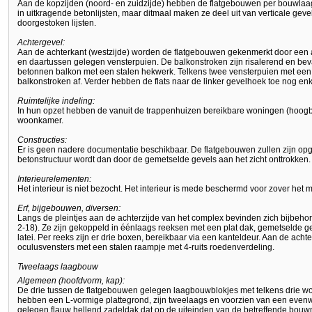
Aan de kopzijden (noord- en zuidzijde) hebben de flatgebouwen per bouwlaa
in uitkragende betonlijsten, maar ditmaal maken ze deel uit van verticale ge
doorgestoken lijsten.
Achtergevel:
Aan de achterkant (westzijde) worden de flatgebouwen gekenmerkt door een af
en daartussen gelegen vensterpuien. De balkonstroken zijn risalerend en be
betonnen balkon met een stalen hekwerk. Telkens twee vensterpuien met een
balkonstroken af. Verder hebben de flats naar de linker gevelhoek toe nog enk
Ruimtelijke indeling:
In hun opzet hebben de vanuit de trappenhuizen bereikbare woningen (hoog
woonkamer.
Constructies:
Er is geen nadere documentatie beschikbaar. De flatgebouwen zullen zijn opg
betonstructuur wordt dan door de gemetselde gevels aan het zicht onttrokken.
Interieurelementen:
Het interieur is niet bezocht. Het interieur is mede beschermd voor zover h
Erf, bijgebouwen, diversen:
Langs de pleintjes aan de achterzijde van het complex bevinden zich bijbe
2-18). Ze zijn gekoppeld in éénlaags reeksen met een plat dak, gemetselde 
latei. Per reeks zijn er drie boxen, bereikbaar via een kanteldeur. Aan de ach
oculusvensters met een stalen raampje met 4-ruits roedenverdeling.
Tweelaags laagbouw
Algemeen (hoofdvorm, kap):
De drie tussen de flatgebouwen gelegen laagbouwblokjes met telkens drie wo
hebben een L-vormige plattegrond, zijn tweelaags en voorzien van een evenw
gelegen flauw hellend zadeldak dat op de uiteinden van de betreffende bouw