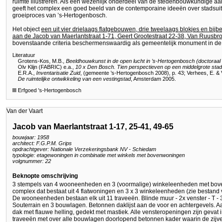
ruimte illustreren. Als een wezenlijk onderdeel van de stedenbouwkundige aa
geeft het complex een goed beeld van de contemporaine ideeën over stadsuit
groeiproces van ’s-Hertogenbosch.
Het object
een uit vier drielaags flatgebouwen, drie tweelaags blokjes en b
aan de Jacob van Maerlantstraat 1-71, Geert Grootestraat 22-38, Van Ruusbro
bovenstaande criteria beschermenswaardig als gemeentelijk monument in d
Literatuur
Grotens-Kos, M.B.,
Beeldhouwkunst in de open lucht in ’s-Hertogenbosch (doctoraal sc
Olv Klijn (FABRIC) e.a.,
10 x Den Bosch. Tien perspectieven op een middelgrote stad
E.R.A.,
Inventarisatie Zuid
, (gemeente ’s-Hertogenbosch 2008), p. 43; Verhees, E. & 
De ruimtelijke ontwikkeling van een vestingstad
, Amsterdam 2005.
Erfgoed 's-Hertogenbosch
Van der Vaart
Jacob van Maerlantstraat 1-17, 25-41, 49-65
bouwjaar: 1958
architect: F.G.P.M. Grips
opdrachtgever: Nationale Verzekeringsbank NV - Schiedam
typologie: etagewoningen in combinatie met winkels met bovenwoningen
volgnummer: 22
Beknopte omschrijving
3 stempels van 4 wooneenheden en 3 (voormalige) winkeleenheden met bov
complex dat bestaat uit 4 flatwoningen en 3 x 3 winkeleenheden (zie bestand v
De wooneenheden bestaan elk uit 11 traveeën. Blinde muur - 2x venster - T - 3x
Souterrain en 3 bouwlagen. Betonnen daklijst aan de voor en achtergevels. Aa
dak met flauwe helling, gedekt met mastiek. Alle vensteropeningen zijn gevat i
traveeën met over alle bouwlagen doorlopend betonnen kader waarin de zijvens