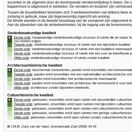
accenten in de zijgevels door de doorlopende vensteromlijsting in beton. De v
trappenhuis is uitgevoerd in sierbeton. De vensters en kozijnen zijn vernieuwd
Tussen de bouwblokken bevinden zich 3 winkeleenheden van telkens twee wink
zodanig in gebruik, maar zijn tegenwoordig ingericht als woning.
De blinde wanden in de tweede bouwlaag van de voorgevel zijn uitgevoerd in 
Aan de zijwanden van de winkeleenheden, bij de ingang van de bovenwoning
Stedenbouwkundige kwaliteit
►
Eerste orde
: hoogwaardige stedenbouwkundige structuur of ruimte die de status h
zou moeten krijgen.
Tweede orde
: stedenbouwkundige structuur of ruimte met een bijzondere kwaliteit.
Derde orde
: stedenbouwkundige structuur of ruimte met een kwalitieve meerwaard
Vierde orde
: stedenbouwkundige structuur of ruimte met een voor de betreffende p
Vijfde orde
: stedenbouwkundige structuur of ruimte zonder kwaliteit.
Architectuurhistorische kwaliteit
►
Eerste orde
: beschermde monumenten, panden en/of ensembles met monumentale 
Tweede orde
: panden en/of ensembles met een nadrukkelijke architectonische verb
Derde orde
: panden en/of ensembles met architectonische meerwaarde.
Vierde orde
: panden en/of ensembles met architectuur die kenmerkend is voor betr
Vijfde orde
: architectuur zonder bijzondere betekenis.
Cultuurhistorische kwaliteit
►
Eerste orde
: gebouwen, ensembles en/of open ruimte met uitzonderlijke cultuurhis
Tweede orde
: gebouwen, ensembles en/of open ruimten met bijzondere cultuurhist
Derde orde
: gebouwen, ensembles en/of open ruimten met cultuurhistorische mee
Vierde orde
: gebouwen, ensembles en/of open ruimten met geringe cultuurhistori
Vijfde orde
: gebouwen, ensembles en/of open ruimten zonder cultuurhistorische k
J.M.M. (Jan) van der Vaart,
Inventarisatie Zuid
(2008) 43-44