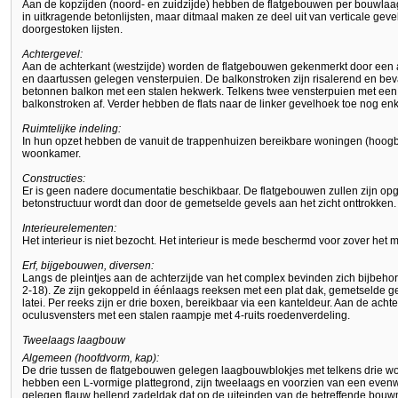
Aan de kopzijden (noord- en zuidzijde) hebben de flatgebouwen per bouwlaa
in uitkragende betonlijsten, maar ditmaal maken ze deel uit van verticale ge
doorgestoken lijsten.
Achtergevel:
Aan de achterkant (westzijde) worden de flatgebouwen gekenmerkt door een af
en daartussen gelegen vensterpuien. De balkonstroken zijn risalerend en be
betonnen balkon met een stalen hekwerk. Telkens twee vensterpuien met een
balkonstroken af. Verder hebben de flats naar de linker gevelhoek toe nog enk
Ruimtelijke indeling:
In hun opzet hebben de vanuit de trappenhuizen bereikbare woningen (hoog
woonkamer.
Constructies:
Er is geen nadere documentatie beschikbaar. De flatgebouwen zullen zijn opg
betonstructuur wordt dan door de gemetselde gevels aan het zicht onttrokken.
Interieurelementen:
Het interieur is niet bezocht. Het interieur is mede beschermd voor zover h
Erf, bijgebouwen, diversen:
Langs de pleintjes aan de achterzijde van het complex bevinden zich bijbe
2-18). Ze zijn gekoppeld in éénlaags reeksen met een plat dak, gemetselde 
latei. Per reeks zijn er drie boxen, bereikbaar via een kanteldeur. Aan de ach
oculusvensters met een stalen raampje met 4-ruits roedenverdeling.
Tweelaags laagbouw
Algemeen (hoofdvorm, kap):
De drie tussen de flatgebouwen gelegen laagbouwblokjes met telkens drie wo
hebben een L-vormige plattegrond, zijn tweelaags en voorzien van een evenw
gelegen flauw hellend zadeldak dat op de uiteinden van de betreffende bouw