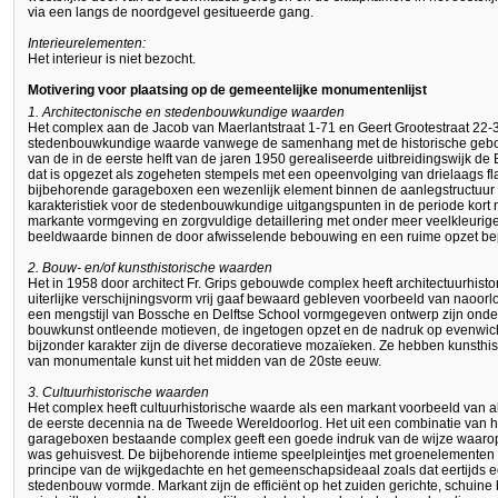
via een langs de noordgevel gesitueerde gang.
Interieurelementen:
Het interieur is niet bezocht.
Motivering voor plaatsing op de gemeentelijke monumentenlijst
1. Architectonische en stedenbouwkundige waarden
Het complex aan de Jacob van Maerlantstraat 1-71 en Geert Grootestraat 22-
stedenbouwkundige waarde vanwege de samenhang met de historische geb
van de in de eerste helft van de jaren 1950 gerealiseerde uitbreidingswijk de
dat is opgezet als zogeheten stempels met een opeenvolging van drielaags 
bijbehorende garageboxen een wezenlijk element binnen de aanlegstructuur va
karakteristiek voor de stedenbouwkundige uitgangspunten in de periode kort
markante vormgeving en zorgvuldige detaillering met onder meer veelkleuri
beeldwaarde binnen de door afwisselende bebouwing en een ruime opzet bep
2. Bouw- en/of kunsthistorische waarden
Het in 1958 door architect Fr. Grips gebouwde complex heeft architectuurhisto
uiterlijke verschijningsvorm vrij gaaf bewaard gebleven voorbeeld van naoorl
een mengstijl van Bossche en Delftse School vormgegeven ontwerp zijn onde
bouwkunst ontleende motieven, de ingetogen opzet en de nadruk op evenwic
bijzonder karakter zijn de diverse decoratieve mozaïeken. Ze hebben kunsthi
van monumentale kunst uit het midden van de 20ste eeuw.
3. Cultuurhistorische waarden
Het complex heeft cultuurhistorische waarde als een markant voorbeeld van 
de eerste decennia na de Tweede Wereldoorlog. Het uit een combinatie van
garageboxen bestaande complex geeft een goede indruk van de wijze waarop
was gehuisvest. De bijbehorende intieme speelpleintjes met groenelementen 
principe van de wijkgedachte en het gemeenschapsideaal zoals dat eertijds e
stedenbouw vormde. Markant zijn de efficiënt op het zuiden gerichte, schuine b