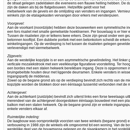
de straat gelegen zadeldaken die eveneens een flauwe helling hebben. De da
zijn de daken als bij de flatgebouwen. Hetzelfde geldt voor het
metselwerk van de gevels en de omlijsting van vensters en ingangen. Vernie
winkels zijn de etalagekasten vervangen door erkers met vensterpuien.
Voorgevel:
Aan de voorkant (noordzijde) hebben deze bouwwerken een symmetrische indeli
een fors risaliet met smalle gemetselde hoeklisenen. Per bouwlaag is er hier e
Tussen de risalieten zijn er telkens twee erkers. Deze zijn gevat onder een g
betonnen kooflijst. Een dubbele portiek met een betonkolom scheidt de erkers
winkelingangen. Op de verdieping is het tussen de risalieten gelegen geveldee
verlevendigd met siermetselwerk.
Zijgevels:
Aan de westelijke kopzijde is er een asymmetrische gevelindeling. Het linker 
verticale mozaïekstrook met een veelkleurige figuratieve voorstelling. Ter ho
een bordes met een stalen hekwerk bereikbare ingang. Deze is opgenomen i
bruingebeitste houten deur met liggende deurramen. Enkele vensters in wis
ingangspartij de middenas.
Zowel op de begane grond als op de verdieping bevindt zich rechts van de mi
kopzijde worden de blokken door een éénlaags tussenlid verbonden met de 
Achtergevel:
Aan de achterkant (zuidzijde) bevindt zich uiterst links een forse tweelaags ui
merendeel van de achtergevel doorgestoken éénlaags bouwdeel met een plat 
balkon met een stalen hekwerk. Op de begane grond zijn er enkele ingangsp
enkele vensters elkaar af.
Ruimtelijke indeling:
De laagbouw was oorspronkelijk voorzien van twee winkels (begane grond) 
verbouwing in 1988 zijn de winkels elk omgevormd tot een woning. Van de b
westelijke deel van de bouwmassa gelegen en de slaapkamers in het oosteli