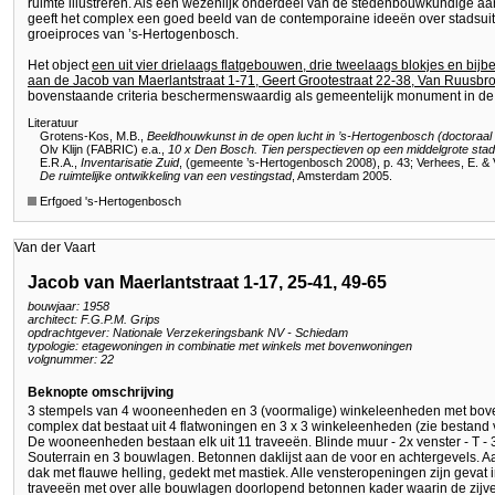
ruimte illustreren. Als een wezenlijk onderdeel van de stedenbouwkundige aa
geeft het complex een goed beeld van de contemporaine ideeën over stadsuit
groeiproces van ’s-Hertogenbosch.
Het object
een uit vier drielaags flatgebouwen, drie tweelaags blokjes en b
aan de Jacob van Maerlantstraat 1-71, Geert Grootestraat 22-38, Van Ruusbro
bovenstaande criteria beschermenswaardig als gemeentelijk monument in d
Literatuur
Grotens-Kos, M.B.,
Beeldhouwkunst in de open lucht in ’s-Hertogenbosch (doctoraal sc
Olv Klijn (FABRIC) e.a.,
10 x Den Bosch. Tien perspectieven op een middelgrote stad
E.R.A.,
Inventarisatie Zuid
, (gemeente ’s-Hertogenbosch 2008), p. 43; Verhees, E. & 
De ruimtelijke ontwikkeling van een vestingstad
, Amsterdam 2005.
Erfgoed 's-Hertogenbosch
Van der Vaart
Jacob van Maerlantstraat 1-17, 25-41, 49-65
bouwjaar: 1958
architect: F.G.P.M. Grips
opdrachtgever: Nationale Verzekeringsbank NV - Schiedam
typologie: etagewoningen in combinatie met winkels met bovenwoningen
volgnummer: 22
Beknopte omschrijving
3 stempels van 4 wooneenheden en 3 (voormalige) winkeleenheden met bov
complex dat bestaat uit 4 flatwoningen en 3 x 3 winkeleenheden (zie bestand v
De wooneenheden bestaan elk uit 11 traveeën. Blinde muur - 2x venster - T - 3x
Souterrain en 3 bouwlagen. Betonnen daklijst aan de voor en achtergevels. Aa
dak met flauwe helling, gedekt met mastiek. Alle vensteropeningen zijn gevat i
traveeën met over alle bouwlagen doorlopend betonnen kader waarin de zijvens