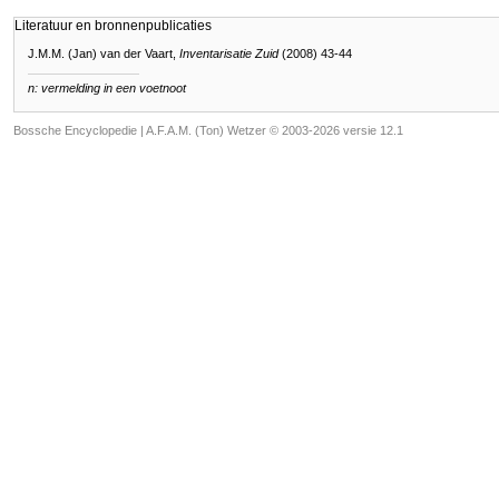
Literatuur en bronnenpublicaties
J.M.M. (Jan) van der Vaart,
Inventarisatie Zuid
(2008) 43-44
n: vermelding in een voetnoot
Bossche Encyclopedie |
A.F.A.M. (Ton) Wetzer © 2003-2026 versie 12.1