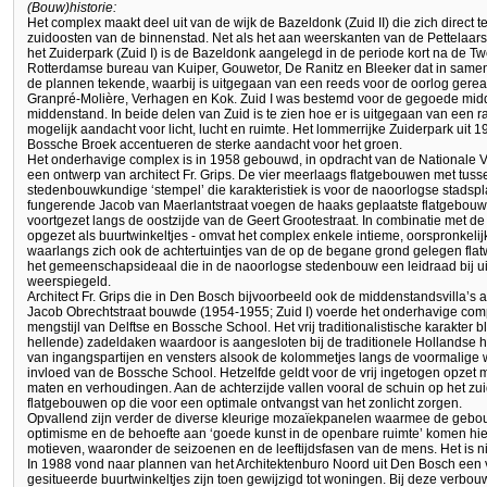
(Bouw)historie:
Het complex maakt deel uit van de wijk de Bazeldonk (Zuid II) die zich direct 
zuidoosten van de binnenstad. Net als het aan weerskanten van de Pettelaar
het Zuiderpark (Zuid I) is de Bazeldonk aangelegd in de periode kort na de 
Rotterdamse bureau van Kuiper, Gouwetor, De Ranitz en Bleeker dat in sam
de plannen tekende, waarbij is uitgegaan van een reeds voor de oorlog gerea
Granpré-Molière, Verhagen en Kok. Zuid I was bestemd voor de gegoede mid
middenstand. In beide delen van Zuid is te zien hoe er is uitgegaan van een r
mogelijk aandacht voor licht, lucht en ruimte. Het lommerrijke Zuiderpark uit 
Bossche Broek accentueren de sterke aandacht voor het groen.
Het onderhavige complex is in 1958 gebouwd, in opdracht van de Nationale 
een ontwerp van architect Fr. Grips. De vier meerlaags flatgebouwen met tu
stedenbouwkundige ‘stempel’ die karakteristiek is voor de naoorlogse stadsp
fungerende Jacob van Maerlantstraat voegen de haaks geplaatste flatgebouw
voortgezet langs de oostzijde van de Geert Grootestraat. In combinatie met d
opgezet als buurtwinkeltjes - omvat het complex enkele intieme, oorspronkelij
waarlangs zich ook de achtertuintjes van de op de begane grond gelegen fl
het gemeenschapsideaal die in de naoorlogse stedenbouw een leidraad bij ui
weerspiegeld.
Architect Fr. Grips die in Den Bosch bijvoorbeeld ook de middenstandsvilla’s 
Jacob Obrechtstraat bouwde (1954-1955; Zuid I) voerde het onderhavige compl
mengstijl van Delftse en Bossche School. Het vrij traditionalistische karakter b
hellende) zadeldaken waardoor is aangesloten bij de traditionele Hollandse 
van ingangspartijen en vensters alsook de kolommetjes langs de voormalige
invloed van de Bossche School. Hetzelfde geldt voor de vrij ingetogen opzet
maten en verhoudingen. Aan de achterzijde vallen vooral de schuin op het zu
flatgebouwen op die voor een optimale ontvangst van het zonlicht zorgen.
Opvallend zijn verder de diverse kleurige mozaïekpanelen waarmee de gebou
optimisme en de behoefte aan ‘goede kunst in de openbare ruimte’ komen hieri
motieven, waaronder de seizoenen en de leeftijdsfasen van de mens. Het is n
In 1988 vond naar plannen van het Architektenburo Noord uit Den Bosch een
gesitueerde buurtwinkeltjes zijn toen gewijzigd tot woningen. Bij deze verbo