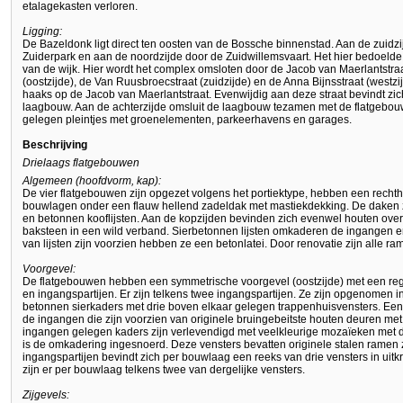
etalagekasten verloren.
Ligging:
De Bazeldonk ligt direct ten oosten van de Bossche binnenstad. Aan de zuidzi
Zuiderpark en aan de noordzijde door de Zuidwillemsvaart. Het hier bedoelde 
van de wijk. Hier wordt het complex omsloten door de Jacob van Maerlantstraa
(oostzijde), de Van Ruusbroecstraat (zuidzijde) en de Anna Bijnsstraat (westz
haaks op de Jacob van Maerlantstraat. Evenwijdig aan deze straat bevindt zi
laagbouw. Aan de achterzijde omsluit de laagbouw tezamen met de flatgebo
gelegen pleintjes met groenelementen, parkeerhavens en garages.
Beschrijving
Drielaags flatgebouwen
Algemeen (hoofdvorm, kap):
De vier flatgebouwen zijn opgezet volgens het portiektype, hebben een rechth
bouwlagen onder een flauw hellend zadeldak met mastiekdekking. De daken 
en betonnen kooflijsten. Aan de kopzijden bevinden zich evenwel houten over
baksteen in een wild verband. Sierbetonnen lijsten omkaderen de ingangen en
van lijsten zijn voorzien hebben ze een betonlatei. Door renovatie zijn alle 
Voorgevel:
De flatgebouwen hebben een symmetrische voorgevel (oostzijde) met een reg
en ingangspartijen. Er zijn telkens twee ingangspartijen. Ze zijn opgenomen
betonnen sierkaders met drie boven elkaar gelegen trappenhuisvensters. Een
de ingangen die zijn voorzien van originele bruingebeitste houten deuren me
ingangen gelegen kaders zijn verlevendigd met veelkleurige mozaïeken met 
is de omkadering ingesnoerd. Deze vensters bevatten originele stalen ramen
ingangspartijen bevindt zich per bouwlaag een reeks van drie vensters in uit
zijn er per bouwlaag telkens twee van dergelijke vensters.
Zijgevels: