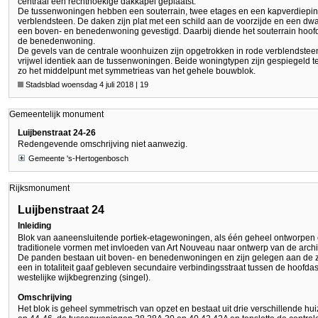
centraal een rechthoekige dakkapel geplaatst.
De tussenwoningen hebben een souterrain, twee etages en een kapverdieping
verblendsteen. De daken zijn plat met een schild aan de voorzijde en een dwar
een boven- en benedenwoning gevestigd. Daarbij diende het souterrain hoofdza
de benedenwoning.
De gevels van de centrale woonhuizen zijn opgetrokken in rode verblendsteen
vrijwel identiek aan de tussenwoningen. Beide woningtypen zijn gespiegeld t
zo het middelpunt met symmetrieas van het gehele bouwblok.
Stadsblad woensdag 4 juli 2018 | 19
Gemeentelijk monument
Luijbenstraat 24-26
Redengevende omschrijving niet aanwezig.
Gemeente 's-Hertogenbosch
Rijksmonument
Luijbenstraat 24
Inleiding
Blok van aaneensluitende portiek-etagewoningen, als één geheel ontworpen
traditionele vormen met invloeden van Art Nouveau naar ontwerp van de archit
De panden bestaan uit boven- en benedenwoningen en zijn gelegen aan de zui
een in totaliteit gaaf gebleven secundaire verbindingsstraat tussen de hoofdas
westelijke wijkbegrenzing (singel).
Omschrijving
Het blok is geheel symmetrisch van opzet en bestaat uit drie verschillende h