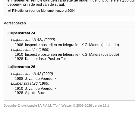
en hebben ensemblewaarden vanwege de onderlinge functionele en typologis
bebouwing in de rest van de straat.
Rijksdienst voor de Monumentenzorg 2004
Adresboeken
Luijbenstraat 24
Luijbenstraat N 42a (????)
1908
Inspectie posterijen en telegrafie - K.G. Maters (postbode)
Luijbenstraat 24 (1909)
1910
Inspectie posterijen en telegrafie - K.G. Maters (postbode)
1928
Kantoor Insp. Post en Tel.
Luijbenstraat 26
Luijbenstraat N 42 (????)
1908
J. van de Veerdonk
Luijbenstraat 26 (1909)
1910
J. van de Veerdonk
1928
A.p. de Bock
Bossche Encyclopedie |
A.F.A.M. (Ton) Wetzer © 2003-2026 versie 12.1