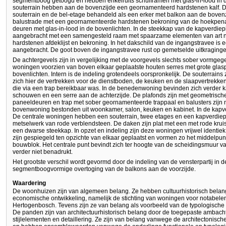
segmentboog getoogd en hebben enkelruits schuiframen met glas-in-lood in d
souterrain hebben aan de bovenzijde een geornamenteerd hardstenen kalf. De
souterrain en de bel-etage behandeld als een erker met balkon aan de bovenz
balustrade met een geornamenteerde hardstenen bekroning van de hoekpena
deuren met glas-in-lood in de bovenlichten. In de steekkap van de kapverdiep
aangebracht met een samengesteld raam met spaarzame elementen van art no
hardstenen afdeklijst en bekroning. In het dakschild van de ingangstravee is
aangebracht. De goot boven de ingangstravee rust op gemetselde uitkraginge
De achtergevels zijn in vergelijking met de voorgevels slechts sober vormgeg
woningen voorzien van boven elkaar geplaatste houten serres met grote glaspa
bovenlichten. Intern is de indeling grotendeels oorspronkelijk. De souterrains
zich hier de vertrekken voor de dienstboden, de keuken en de slaapvertrek
die via een trap bereikbaar was. In de benedenwoning bevinden zich verder 
schouwen en een serre aan de achterzijde. De plafonds zijn met geometrisc
paneeldeuren en trap met sober geornamenteerde trappaal en balusters zijn 
bovenwoning bestonden uit woonkamer, salon, keuken en kabinet. In de kapv
De centrale woningen hebben een souterrain, twee etages en een kapverdiepi
metselwerk van rode verblendsteen. De daken zijn plat met een met rode krui
een dwarse steekkap. In opzet en indeling zijn deze woningen vrijwel ident
zijn gespiegeld ten opzichte van elkaar geplaatst en vormen zo het middelpu
bouwblok. Het centrale punt bevindt zich ter hoogte van de scheidingsmuur 
verder niet benadrukt.
Het grootste verschil wordt gevormd door de indeling van de vensterpartij in
segmentboogvormige overtoging van de balkons aan de voorzijde.
Waardering
De woonhuizen zijn van algemeen belang. Ze hebben cultuurhistorisch belang 
economische ontwikkeling, namelijk de stichting van woningen voor notabelen 
Hertogenbosch. Tevens zijn ze van belang als voorbeeld van de typologische
De panden zijn van architectuurhistorisch belang door de toegepaste ambachte
stijlelementen en detaillering. Ze zijn van belang vanwege de architectonische