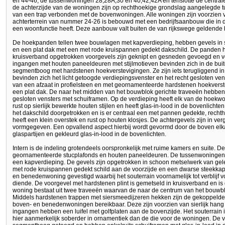
en 44-46, de tussenwoningen 28,28A,30 en 40,42,42A en tenslotte de centra
de achterzijde van de woningen zijn op rechthoekige grondslag aangelegde 
van een trap verbonden met de bovenwoningen. Alle woningen zijn voorzien 
achterterrein van nummer 24-26 is bebouwd met een bedrijfsaanbouw die in de
een woonfunctie heeft. Deze aanbouw valt buiten de van rijkswege geldende
De hoekpanden tellen twee bouwlagen met kapverdieping, hebben gevels in 
en een plat dak met een met rode kruispannen gedekt dakschild. De panden h
kruisverband opgetrokken voorgevels zijn geknipt en gesneden gevoegd en vo
ingangen met houten paneeldeuren met stijlmotieven bevinden zich in de bui
segmentboog met hardstenen hoekverstevigingen. Ze zijn iets terugliggend in
bevinden zich het licht getoogde verdiepingsvenster en het recht gesloten ve
van een afzaat in profielsteen en met geornamenteerde hardstenen hoekver
een plat dak. De naar het midden van het bouwblok gerichte traveeën hebben
gesloten vensters met schuiframen. Op de verdieping heeft elk van de hoekw
rust op sierlijk bewerkte houten stijlen en heeft glas-in-lood in de bovenlichte
het dakschild doorgetrokken en is er centraal een met pannen gedekte, recht
heeft een klein overstek en rust op houten klosjes. De achtergevels zijn in ver
vormgegeven. Een opvallend aspect hierbij wordt gevormd door de boven elka
glaspartijen en gekleurd glas-in-lood in de bovenlichten.
Intern is de indeling grotendeels oorspronkelijk met ruime kamers en suite. 
geornamenteerde stucplafonds en houten paneeldeuren. De tussenwoningen 
een kapverdieping. De gevels zijn opgetrokken in schoon metselwerk van gele
met rode kruispannen gedekt schild aan de voorzijde en een dwarse steekkap.
en benedenwoning gevestigd waarbij het souterrain voornamelijk tot verblijf
diende. De voorgevel met hardstenen plint is gemetseld in kruisverband en i
woning bestaat uit twee traveeën waarvan de naar de centrum van het bouwblo
Middels hardstenen trappen met siersmeedijzeren hekken zijn de gekoppeld
boven- en benedenwoningen bereikbaar. Deze zijn voorzien van sierlijk hang 
ingangen hebben een luifel met golfplaten aan de bovenzijde. Het souterrain i
hier aanmerkelijk soberder in ornamentiek dan de die voor de woningen. De ve