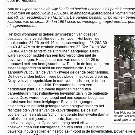
door Ed Hupkens
Aan de Luijbenstraat in de wijk Het Zand bevindt zich een blok portiek-etage
ontworpen en gebouwd in 1905-1906 in ambachtelijk-traditionele vormen met 
zijn P.I. van Tecklenburg en F.L. Smits. De panden bestaan uit boven- en be
zuidzijde van de straat. Sedert 1991 staan de woningen geregistreerd als g
als rijksmonument.
Het blok woningen is geheel symmetrisch van opzet en
bestaat uit drie verschillende huizentypen. Het betreft de
hoekpanden 24-26 en 44-46, de tussenwoningen 28-28A-30
en 40-42-42A en de centrale woonhuizen 32-32A-34 en 36A-
38-38A. Aan de achterzijde zijn tuinen aangelegd. Deze
waren elk door middel van een trap verbonden met de
bovenwoningen. Het achterterrein van nummer 24-26 is
bebouwd met een bedrijfsaanbouw. Die is in de loop der jaren
steeds uitgebreid en heeft nu een woonfunctie. Deze
aanbouw valt buiten de van rijkswege geldende bescherming.
De hoekpanden hebben twee bouwlagen met kapverdieping.
De gevels zijn opgetrokken in rode verblendsteen, er is een
plat dak met een dakschild. De panden hebben een
hardstenen plint. De dubbele ingangen met houten
paneeldeuren met stijlmotieven bevinden zich in de buitenste
travee. Deze worden overtoogd met een segmentboog met
hardstenen hoekverstevigingen. Boven de ingangen
bevinden zich het licht getoogde verdiepingsvenster en het
rechtgesloten venster van de kapverdieping. Beide zijn
Het blok porti
voorzien van een afzaat (schuin aflopende hemelwaterslag) in
uit drie versc
profielsteen met geornamenteerde, hardstenen
woningen en c
hoekverstevigingen. Op de verdieping heeft elk van de
hoekwoningen een uitkragende, houten erker. Deze rust op
bewerkte, houten stijlen en heeft glas-in-lood in de bovenlichten. Boven elke e