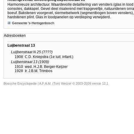
Harmonieuze architectuur. Waardevolle detaillering van vensters (glas in lood 
consoles, dakkapel. Gevel deel risalerend met trapgeveltje, natuurstenen orna
boeuf. Bakstenen voorgevel, siermetselwerk (segmentbogen boven vensters), g
hardstenen plint. Glas in loodpanelen op verdieping verwijderd.
Gemeente 's-Hertogenbosch
Adresboeken
Luijbenstraat 13
Luijbenstraat N 25 (????)
1908
C.D. Kniepstra (1e luit. infant.)
Luijbenstraat 13 (1909)
1910
wed. H.J.B. Berger-Keijzer
1928
Ir. J.B.M. Trimbos
Bossche Encyclopedie |
A.F.A.M. (Ton) Wetzer © 2003-2026 versie 12.1