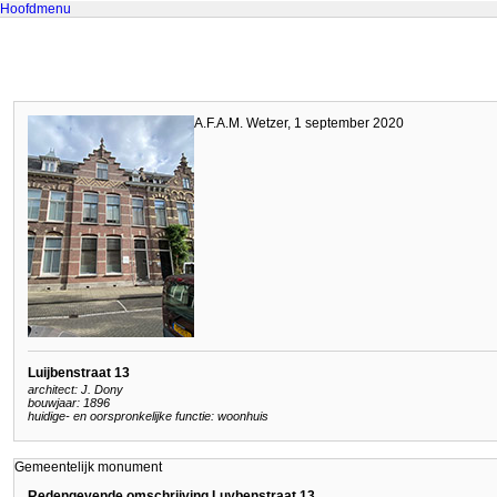
Hoofdmenu
A.F.A.M. Wetzer, 1 september 2020
Luijbenstraat 13
architect: J. Dony
bouwjaar: 1896
huidige- en oorspronkelijke functie: woonhuis
Gemeentelijk monument
Redengevende omschrijving Luybenstraat 13