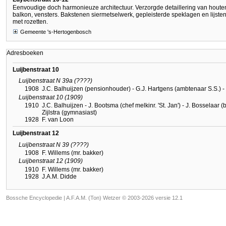
Eenvoudige doch harmonieuze architectuur. Verzorgde detaillering van houten 
balkon, vensters. Bakstenen siermetselwerk, gepleisterde speklagen en lijsten
met rozetten.
Gemeente 's-Hertogenbosch
Adresboeken
Luijbenstraat 10
Luijbenstraat N 39a (????)
1908
J.C. Balhuijzen (pensionhouder) - G.J. Hartgens (ambtenaar S.S.) - Sm
Luijbenstraat 10 (1909)
1910
J.C. Balhuijzen - J. Bootsma (chef melkinr. 'St. Jan') - J. Bosselaar
Zijlstra (gymnasiast)
1928
F. van Loon
Luijbenstraat 12
Luijbenstraat N 39 (????)
1908
F. Willems (mr. bakker)
Luijbenstraat 12 (1909)
1910
F. Willems (mr. bakker)
1928
J.A.M. Didde
Bossche Encyclopedie |
A.F.A.M. (Ton) Wetzer © 2003-2026 versie 12.1