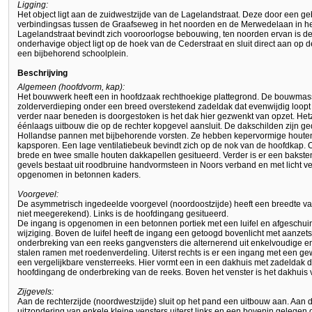
Ligging:
Het object ligt aan de zuidwestzijde van de Lagelandstraat. Deze door een 
verbindingsas tussen de Graafseweg in het noorden en de Merwedelaan in he
Lagelandstraat bevindt zich vooroorlogse bebouwing, ten noorden ervan is d
onderhavige object ligt op de hoek van de Cederstraat en sluit direct aan op de
een bijbehorend schoolplein.
Beschrijving
Algemeen (hoofdvorm, kap):
Het bouwwerk heeft een in hoofdzaak rechthoekige plattegrond. De bouwmass
zolderverdieping onder een breed overstekend zadeldak dat evenwijdig loopt
verder naar beneden is doorgestoken is het dak hier gezwenkt van opzet. Hetz
éénlaags uitbouw die op de rechter kopgevel aansluit. De dakschilden zijn g
Hollandse pannen met bijbehorende vorsten. Ze hebben kepervormige houte
kapsporen. Een lage ventilatiebeuk bevindt zich op de nok van de hoofdkap. O
brede en twee smalle houten dakkapellen gesitueerd. Verder is er een bakst
gevels bestaat uit roodbruine handvormsteen in Noors verband en met licht v
opgenomen in betonnen kaders.
Voorgevel:
De asymmetrisch ingedeelde voorgevel (noordoostzijde) heeft een breedte v
niet meegerekend). Links is de hoofdingang gesitueerd.
De ingang is opgenomen in een betonnen portiek met een luifel en afgeschu
wijziging. Boven de luifel heeft de ingang een getoogd bovenlicht met aanzet
onderbreking van een reeks gangvensters die alternerend uit enkelvoudige e
stalen ramen met roedenverdeling. Uiterst rechts is er een ingang met een gewi
een vergelijkbare vensterreeks. Hier vormt een in een dakhuis met zadeldak
hoofdingang de onderbreking van de reeks. Boven het venster is het dakhuis 
Zijgevels:
Aan de rechterzijde (noordwestzijde) sluit op het pand een uitbouw aan. Aan d
uitzondering van enkele kleine vensters uiterst links en een bovenin gelegen 