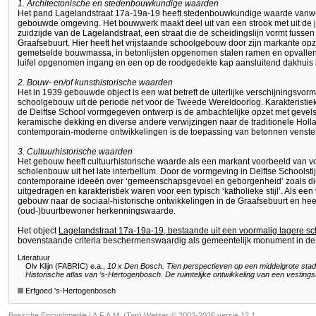
1. Architectonische en stedenbouwkundige waarden
Het pand Lagelandstraat 17a-19a-19 heeft stedenbouwkundige waarde vanw
gebouwde omgeving. Het bouwwerk maakt deel uit van een strook met uit de
zuidzijde van de Lagelandstraat, een straat die de scheidingslijn vormt tuss
Graafsebuurt. Hier heeft het vrijstaande schoolgebouw door zijn markante op
gemetselde bouwmassa, in betonlijsten opgenomen stalen ramen en opvallend
luifel opgenomen ingang en een op de roodgedekte kap aansluitend dakhuis
2. Bouw- en/of kunsthistorische waarden
Het in 1939 gebouwde object is een wat betreft de uiterlijke verschijningsvo
schoolgebouw uit de periode net voor de Tweede Wereldoorlog. Karakteristiek vo
de Delftse School vormgegeven ontwerp is de ambachtelijke opzet met gevels
keramische dekking en diverse andere verwijzingen naar de traditionele Holl
contemporain-moderne ontwikkelingen is de toepassing van betonnen vensterl
3. Cultuurhistorische waarden
Het gebouw heeft cultuurhistorische waarde als een markant voorbeeld van vo
scholenbouw uit het late interbellum. Door de vormgeving in Delftse Schoolst
contemporaine ideeën over ‘gemeenschapsgevoel en geborgenheid’ zoals die
uitgedragen en karakteristiek waren voor een typisch ‘katholieke stijl’. Als een 
gebouw naar de sociaal-historische ontwikkelingen in de Graafsebuurt en hee
(oud-)buurtbewoner herkenningswaarde.
Het object
Lagelandstraat 17a-19a-19, bestaande uit een voormalig lagere s
bovenstaande criteria beschermenswaardig als gemeentelijk monument in d
Literatuur
Olv Klijn (FABRIC) e.a.,
10 x Den Bosch. Tien perspectieven op een middelgrote stad
Historische atlas van ’s-Hertogenbosch. De ruimtelijke ontwikkeling van een vestings
Erfgoed 's-Hertogenbosch
Bossche Encyclopedie |
A.F.A.M. (Ton) Wetzer © 2003-2026 versie 12.1