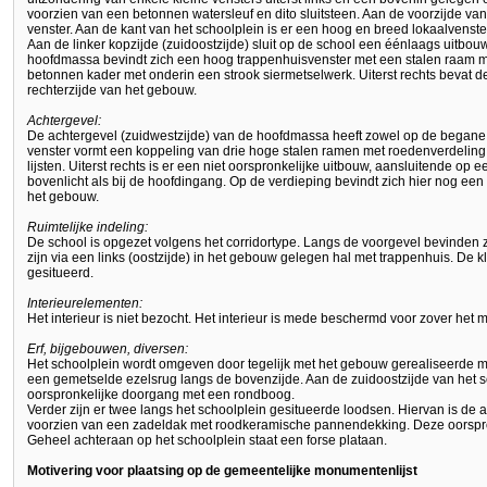
voorzien van een betonnen watersleuf en dito sluitsteen. Aan de voorzijde v
venster. Aan de kant van het schoolplein is er een hoog en breed lokaalvenste
Aan de linker kopzijde (zuidoostzijde) sluit op de school een éénlaags uitbo
hoofdmassa bevindt zich een hoog trappenhuisvenster met een stalen raam met
betonnen kader met onderin een strook siermetselwerk. Uiterst rechts bevat 
rechterzijde van het gebouw.
Achtergevel:
De achtergevel (zuidwestzijde) van de hoofdmassa heeft zowel op de begane g
venster vormt een koppeling van drie hoge stalen ramen met roedenverdeling.
lijsten. Uiterst rechts is er een niet oorspronkelijke uitbouw, aansluitende o
bovenlicht als bij de hoofdingang. Op de verdieping bevindt zich hier nog ee
het gebouw.
Ruimtelijke indeling:
De school is opgezet volgens het corridortype. Langs de voorgevel bevinden
zijn via een links (oostzijde) in het gebouw gelegen hal met trappenhuis. De k
gesitueerd.
Interieurelementen:
Het interieur is niet bezocht. Het interieur is mede beschermd voor zover h
Erf, bijgebouwen, diversen:
Het schoolplein wordt omgeven door tegelijk met het gebouw gerealiseerde 
een gemetselde ezelsrug langs de bovenzijde. Aan de zuidoostzijde van het sc
oorspronkelijke doorgang met een rondboog.
Verder zijn er twee langs het schoolplein gesitueerde loodsen. Hiervan is de
voorzien van een zadeldak met roodkeramische pannendekking. Deze oorspron
Geheel achteraan op het schoolplein staat een forse plataan.
Motivering voor plaatsing op de gemeentelijke monumentenlijst