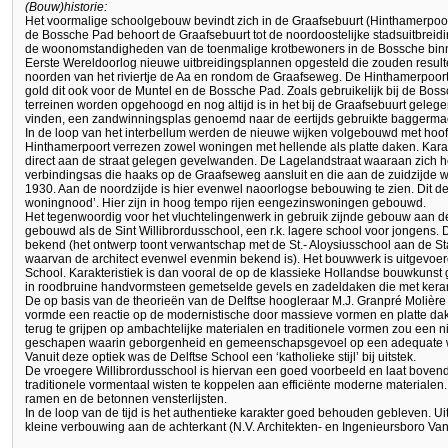
(Bouw)historie:
Het voormalige schoolgebouw bevindt zich in de Graafsebuurt (Hinthamerpoor
de Bossche Pad behoort de Graafsebuurt tot de noordoostelijke stadsuitbreidi
de woonomstandigheden van de toenmalige krotbewoners in de Bossche binne
Eerste Wereldoorlog nieuwe uitbreidingsplannen opgesteld die zouden result
noorden van het riviertje de Aa en rondom de Graafseweg. De Hinthamerpoort 
gold dit ook voor de Muntel en de Bossche Pad. Zoals gebruikelijk bij de Bos
terreinen worden opgehoogd en nog altijd is in het bij de Graafsebuurt geleg
vinden, een zandwinningsplas genoemd naar de eertijds gebruikte baggerma
In de loop van het interbellum werden de nieuwe wijken volgebouwd met hoo
Hinthamerpoort verrezen zowel woningen met hellende als platte daken. Karakt
direct aan de straat gelegen gevelwanden. De Lagelandstraat waaraan zich he
verbindingsas die haaks op de Graafseweg aansluit en die aan de zuidzijde
1930. Aan de noordzijde is hier evenwel naoorlogse bebouwing te zien. Dit de
woningnood’. Hier zijn in hoog tempo rijen eengezinswoningen gebouwd.
Het tegenwoordig voor het vluchtelingenwerk in gebruik zijnde gebouw aan d
gebouwd als de Sint Willibrordusschool, een r.k. lagere school voor jongens. 
bekend (het ontwerp toont verwantschap met de St.- Aloysiusschool aan de Sta
waarvan de architect evenwel evenmin bekend is). Het bouwwerk is uitgevoerd in
School. Karakteristiek is dan vooral de op de klassieke Hollandse bouwkuns
in roodbruine handvormsteen gemetselde gevels en zadeldaken die met kera
De op basis van de theorieën van de Delftse hoogleraar M.J. Granpré Molière
vormde een reactie op de modernistische door massieve vormen en platte da
terug te grijpen op ambachtelijke materialen en traditionele vormen zou een
geschapen waarin geborgenheid en gemeenschapsgevoel op een adequate wi
Vanuit deze optiek was de Delftse School een ‘katholieke stijl’ bij uitstek.
De vroegere Willibrordusschool is hiervan een goed voorbeeld en laat bovend
traditionele vormentaal wisten te koppelen aan efficiënte moderne materialen. Di
ramen en de betonnen vensterlijsten.
In de loop van de tijd is het authentieke karakter goed behouden gebleven. U
kleine verbouwing aan de achterkant (N.V. Architekten- en Ingenieursboro Va