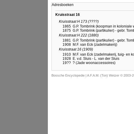
Adresboeken
Kruisstraat 16
Kruisstraat H 173 (????)
1865
G.P. Tombrink (koopman in koloniale
1875
G.P. Tombrink (partikulier) - gebr. To
Kruisstraat H 222 (1880)
1881
G.P. Tombrink (partikulier) - gebr. To
1908
M.F. van Eck (zadelmakerij)
Kruisstraat 16 (1909)
1910
M.F. van Eck (zadelmakerij, tuig- en k
1928
E. v.d. Sluis - L. van der Sluis
19??
? (Jade woonaccessoires)
Bossche Encyclopedie |
A.F.A.M. (Ton) Wetzer © 2003-2