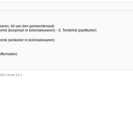
 waren, lid van den gemeenteraad)
mbrink (koopman in kolonialewaren) - S. Tombrink (partikulier)
mbrink (winkelier in kolonialewaren)
offermaker)
026 versie 12.1