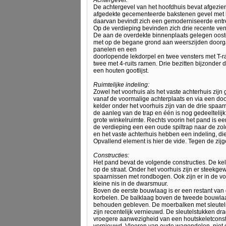
Achtergevel:
De achtergevel van het hoofdhuis bevat afgezien
afgedekte gecementeerde bakstenen gevel met l
daarvan bevindt zich een gemoderniseerde entre
Op de verdieping bevinden zich drie recente venst
De aan de overdekte binnenplaats gelegen oostge
met op de begane grond aan weerszijden doorgan
panelen en een
doorlopende lekdorpel en twee vensters met T-ram
twee met 4-ruits ramen. Drie bezitten bijzonder d
een houten gootlijst.
Ruimtelijke indeling:
Zowel het voorhuis als het vaste achterhuis zijn
vanaf de voormalige achterplaats en via een doo
kelder onder het voorhuis zijn van de drie spaa
de aanleg van de trap en één is nog gedeeltelij
grote winkelruimte. Rechts voorin het pand is ee
de verdieping een een oude spiltrap naar de zol
en het vaste achterhuis hebben een indeling, di
Opvallend element is hier de vide. Tegen de zijg
Constructies:
Het pand bevat de volgende constructies. De ke
op de straat. Onder het voorhuis zijn er steekge
spaarnissen met rondbogen. Ook zijn er in de vo
kleine nis in de dwarsmuur.
Boven de eerste bouwlaag is er een restant va
korbelen. De balklaag boven de tweede bouwlaag
behouden gebleven. De moerbalken met sleutelst
zijn recentelijk vernieuwd. De sleutelstukken d
vroegere aanwezigheid van een houtskeletconstr