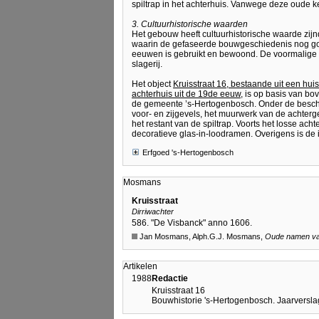
spiltrap in het achterhuis. Vanwege deze oude 
3. Cultuurhistorische waarden
Het gebouw heeft cultuurhistorische waarde zij
waarin de gefaseerde bouwgeschiedenis nog goed
eeuwen is gebruikt en bewoond. De voormalige ro
slagerij.
Het object
Kruisstraat 16, bestaande uit een huis
achterhuis uit de 19de eeuw
, is op basis van b
de gemeente ’s-Hertogenbosch. Onder de bescher
voor- en zijgevels, het muurwerk van de achterge
het restant van de spiltrap. Voorts het losse ac
decoratieve glas-in-loodramen. Overigens is de 
Erfgoed 's-Hertogenbosch
Mosmans
Kruisstraat
Dirriwachter
586. "De Visbanck" anno 1606.
Jan Mosmans, Alph.G.J. Mosmans,
Oude namen van
Artikelen
1988
Redactie
Kruisstraat 16
Bouwhistorie 's-Hertogenbosch. Jaarversla