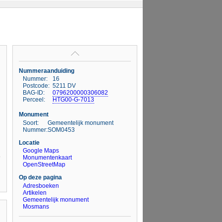
Nummeraanduiding
Nummer:
16
Postcode:
5211 DV
BAG-ID:
0796200000306082
Perceel:
HTG00-G-7013
Monument
Soort:
Gemeentelijk monument
Nummer:
SOM0453
Locatie
Google Maps
Monumentenkaart
OpenStreetMap
Op deze pagina
Adresboeken
Artikelen
Gemeentelijk monument
Mosmans