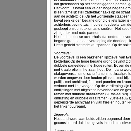
het hoofdhuis bevindt zich een overdekte binnen
dat grotendeels op het achterliggende perceel g
Het voorhuis bevat een kelder, hoge begane gron
is een tamelijk steil zadeldak haaks op de stra
aan de achterzijde. Op het wolfseinde staat een 
bevat een kelder, begane grond die iets lager is
achterhuis bevindt zich nog een gedeelte van de
gesloopt om een dakterras te creëren. Het zadeld
zijn gedekt met rode pannen.
Het ondiepe losse achterhuis, dat onderdeel vor
begane grond en een verdieping die doorloopt in
Het is gedekt met rode kruispannen. Op de nok 
Voorgevel:
De voorgevel is een bakstenen lijstgevel van tw
kelderluik Op de hoge begane grond bevindt zi
dubbele paneeldeur met hoge ruiten. Boven de de
met kraalprofiel in het raamhout. De ingang wo
etalagevensters met schuiframen met kraalprofi
worden omgeven door houten pilasters met bijz
puilijst met architraaf, fries met panelen en kro
verband met knipvoegen. Op de verdieping zijn 
omlijstingen met uitgezette bovenhoeken en gest
ramen met dubbele draairamen (20ste-eeuws). Op
omlijsting en dubbele draairamen (20ste-eeuws).
gepleisterde architraaf en vlak fries en houten kr
het linker buurpand.
Zijgevels:
Het pand wordt aan beide zijden begrensd door
geconstateerd dat deze gevels in oud metselwer