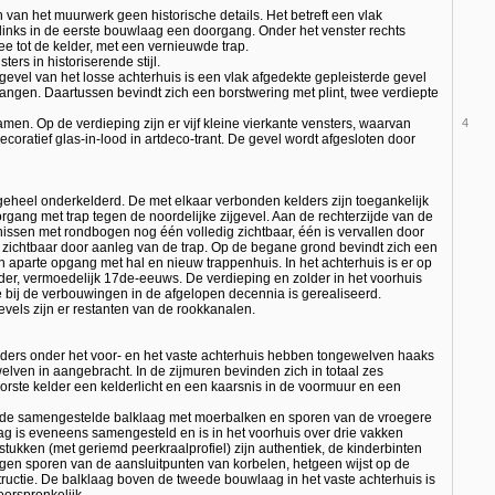
 van het muurwerk geen historische details. Het betreft een vlak
inks in de eerste bouwlaag een doorgang. Onder het venster rechts
e tot de kelder, met een vernieuwde trap.
ers in historiserende stijl.
vel van het losse achterhuis is een vlak afgedekte gepleisterde gevel
gen. Daartussen bevindt zich een borstwering met plint, twee verdiepte
en. Op de verdieping zijn er vijf kleine vierkante vensters, waarvan
4
ecoratief glas-in-lood in artdeco-trant. De gevel wordt afgesloten door
 geheel onderkelderd. De met elkaar verbonden kelders zijn toegankelijk
rgang met trap tegen de noordelijke zijgevel. Aan de rechterzijde van de
rnissen met rondbogen nog één volledig zichtbaar, één is vervallen door
k zichtbaar door aanleg van de trap. Op de begane grond bevindt zich een
n aparte opgang met hal en nieuw trappenhuis. In het achterhuis is er op
der, vermoedelijk 17de-eeuws. De verdieping en zolder in het voorhuis
e bij de verbouwingen in de afgelopen decennia is gerealiseerd.
evels zijn er restanten van de rookkanalen.
lders onder het voor- en het vaste achterhuis hebben tongewelven haaks
welven in aangebracht. In de zijmuren bevinden zich in totaal zes
orste kelder een kelderlicht en een kaarsnis in de voormuur en een
n de samengestelde balklaag met moerbalken en sporen van de vroegere
 is eveneens samengesteld en is in het voorhuis over drie vakken
ukken (met geriemd peerkraalprofiel) zijn authentiek, de kinderbinten
ragen sporen van de aansluitpunten van korbelen, hetgeen wijst op de
uctie. De balklaag boven de tweede bouwlaag in het vaste achterhuis is