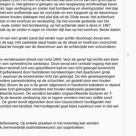
plaats (1987) en een los achterhuis dat deel vormt van een groot pand
elegen is. Het geheel is gelegen op een langwerpig rechthoekige kavel.
d, lage verdieping en zolder met borstwering en vlieringzolder. Het dak
at met een wolfseinde aan de voorzijde en een topgevel op de dwarsmuur
kleine houten dakkapel met plat dak uit de 20ste eeuw. Het achterhuis
 dan in het voorhuis en verdieping. Op het voorste gedeelte van het
 oude zolder met borstwering; op het achterste deel is deze in 1987
ak op de zolder is lager en minder stijl dan op het voorhuis. Beide daken
mt van een groter pand dat verder naar achter doorloopt, bevat een
 de kap. Het zadeldak staat haaks op de straat en heeft een voorschild.
staat ter hoogte van de dwarsmuur aan de achterzijde een schoorsteen.
3
ee vensterassen breed van rond 1860. Voor de gevel ligt rechts een klein
ch een symmetrische winkelpui. Deze bevat een centrale ingang met een
ur bevindt zich een geprofileerd kalf en een licht getoogd bovenlicht
rdt geflankeerd door hardstenen borstweringen met daarboven grote
el, waarvan de bovenramen licht zijn getoogd. De drie gevelopeningen
ondere paneelindeling op de schachten, en gedekt door een houten
onlijst. Boven de pui is de gevel uitgevoerd in handvorm baksteen in staand
twee licht getoogde vensters met houten lekdorpels gepleisterde
ileerde kuiven. De vensters bevatten ongeprofileerde kozijnen en T-
 de tweede verdieping zijn er lagere vensters met een zelfde soort
 De gevel wordt afgesloten door een classicistisch hoofdgestel met
oonlijst met tandlijst. Het hoofdgestel gaat bijna naadloos over in dat van
 bebouwing. Op enkele plaatsen in het inwendig kan worden
k (vermoedelijk laatmiddeleeuws) zijn opgetrokken.