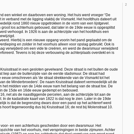
2
ond een winkel en daarboven een woning. Het huis werd vroeger “De
in verband met de ligging vlakbij de Vismarkt. Het hoofdhuis dateert uit
edelijk rond 1860 nieuw opgetrokken in de vorm van een lijstgevel.
groot los achterhuis gebouwd, dat later in de 19de eeuw is opgesplitst
rd verhoogd. In 1926 is aan de achterzijde van het hoofdhuis een
gewijzigd.
oveerd. Hierbij is een nieuwe opgang voorin het pand geplaatst om de
rdieping en zolder in het voorhuis alleen voor opslag gebruikt. Ook is
laag verwijderd om een vide te creëren, en werd de dwarsmuur verwijderd
rforeerd. Tevens is bij deze verbouwing de achterplaats overdekt en is
ruisstraat in een gesloten gevelwand. Deze straat is net buiten de oude
 liep aan de buitenzijde van de eerste stadsmuur. De straat had
eeuw omschreven als 'de straat strekkende van de Vismarkt tot het
 van de Minderbroeders'. De naam Kruisstraat dateert vermoedelijk uit de
n het midden van de 14de eeuw nam het belang van de straat toe. De
rd in de 15de en 16de eeuw gedempt en bebouwd.
 16, net als de naastliggende percelen, aan de achterzijde tot aan de
. In de kadastrale kaart van 1822 is dat nog te zien. Later in de 19de
elijk is dat de begrenzing dwars door een pand op het achtererf werd
s hoort tegenwoordig dus bij Kruisstraat 16; de rest bij Molenstraat 10.
en voor- en een achterhuis gescheiden door een dwarsmuur. Het
 opzichte van het voorhuis, met verspringingen in beide zijmuren. Achter