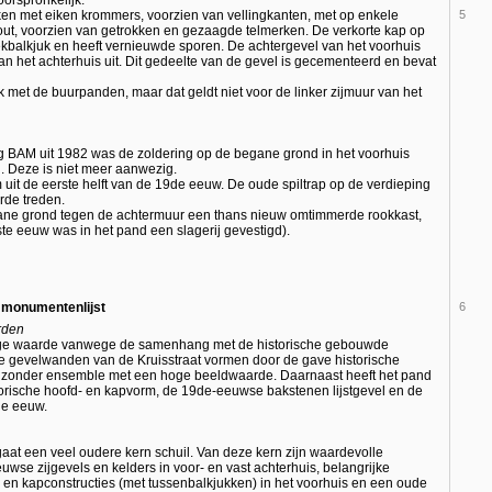
orspronkelijk.
ken met eiken krommers, voorzien van vellingkanten, met op enkele
5
t, voorzien van getrokken en gezaagde telmerken. De verkorte kap op
ekbalkjuk en heeft vernieuwde sporen. De achtergevel van het voorhuis
an het achterhuis uit. Dit gedeelte van de gevel is gecementeerd en bevat
 met de buurpanden, maar dat geldt niet voor de linker zijmuur van het
g BAM uit 1982 was de zoldering op de begane grond in het voorhuis
. Deze is niet meer aanwezig.
uit de eerste helft van de 19de eeuw. De oude spiltrap op de verdieping
erde treden.
egane grond tegen de achtermuur een thans nieuw omtimmerde rookkast,
te eeuw was in het pand een slagerij gevestigd).
e monumentenlijst
6
rden
dige waarde vanwege de samenhang met de historische gebouwde
De gevelwanden van de Kruisstraat vormen door de gave historische
ijzonder ensemble met een hoge beeldwaarde. Daarnaast heeft het pand
orische hoofd- en kapvorm, de 19de-eeuwse bakstenen lijstgevel en de
de eeuw.
at een veel oudere kern schuil. Van deze kern zijn waardevolle
se zijgevels en kelders in voor- en vast achterhuis, belangrijke
en kapconstructies (met tussenbalkjukken) in het voorhuis en een oude