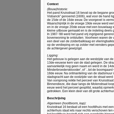
Context
(Bouw)historie:
Het pand Kruisstraat 16 bevat op de begane gr
Visbanck” genoemd (1606), wat voor de hand ligt 
de 15de of de 16de eeuw. De voorgevel is vermo
Waarschijnlijk in de vroege 19de eeuw werd een 
en in de vroege 20ste eeuw met een bouwlaag we
kleine uitbouw gemaakt en is de indeling deels 
In 1987-’88 werd het pand vrij ingrijpend geren
bovenwoning te ontsluiten. Voorheen waren de ve
een deel van de zolderbalklaag en vlieringbalk
op de verdieping en op zolder met vensters gepe
de achtergevel gewijzigd.
Ligging:
Het gebouw is gelegen aan de westzijde van de K
13de-eeuwse kern van de stad gelegen. De straat
aanvankelijk nog geen naam en werd in de 14de 
Minderbroedersklooster', of '...tot de boomgaard
18de eeuw. Na ontmanteling van de stadsmuur i
stadsgracht aan de oostzijde van de straat we
Van oorsprong reikte het perceel van Kruisstraat
Binnendieze, die daar langs de Molenstraat loopt
eeuw werd het perceel gesplitst, waarbij opmerk
getrokken. Een klein deel van dit grote achterhui
Beschrijving
Algemeen (hoofdvorm, kap):
Kruisstraat 16 bestaat uit een hoofdhuis met e
achterhuis staat iets naar rechts verschoven ten