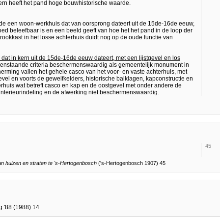
kern heeft het pand hoge bouwhistorische waarde.
nde een woon-werkhuis dat van oorsprong dateert uit de 15de-16de eeuw,
 beleefbaar is en een beeld geeft van hoe het het pand in de loop der
okkast in het losse achterhuis duidt nog op de oude functie van
 dat in kern uit de 15de-16de eeuw dateert, met een lijstgevel en los
ovenstaande criteria beschermenswaardig als gemeentelijk monument in
ming vallen het gehele casco van het voor- en vaste achterhuis, met
vel en voorts de gewelfkelders, historische balklagen, kapconstructie en
hterhuis wat betreft casco en kap en de oostgevel met onder andere de
interieurindeling en de afwerking niet beschermenswaardig.
45
 huizen en straten te
's-Hertogenbosch
('s-Hertogenbosch 1907) 45
g '88 (1988) 14