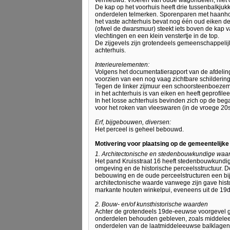
vernieuwd. Vloeren van oude wagondelen, niet o
De kap op het voorhuis heeft drie tussenbalkjuk
onderdelen telmerken. Sporenparen met haanhou
het vaste achterhuis bevat nog één oud eiken d
(ofwel de dwarsmuur) steekt iets boven de kap v
vlechtingen en een klein venstertje in de top.
De zijgevels zijn grotendeels gemeenschappelijk
achterhuis.
Interieurelementen:
Volgens het documentatierapport van de afdelin
voorzien van een nog vaag zichtbare schildering
Tegen de linker zijmuur een schoorsteenboezem 
in het achterhuis is van eiken en heeft geprofile
In het losse achterhuis bevinden zich op de b
voor het roken van vleeswaren (in de vroege 20s
Erf, bijgebouwen, diversen:
Het perceel is geheel bebouwd.
Motivering voor plaatsing op de gemeentelijk
1. Architectonische en stedenbouwkundige waa
Het pand Kruisstraat 16 heeft stedenbouwkun
omgeving en de historische perceelsstructuur. 
bebouwing en de oude perceelstructuren een b
architectonische waarde vanwege zijn gave hist
markante houten winkelpui, eveneens uit de 19
2. Bouw- en/of kunsthistorische waarden
Achter de grotendeels 19de-eeuwse voorgevel ga
onderdelen behouden gebleven, zoals middeleeuw
onderdelen van de laatmiddeleeuwse balklagen 