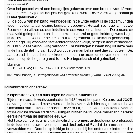
Kolperstraat 23
Over het perceel werd een hertogcijns geheven over een breedte van 18 voet 
aan de rechter zijde tot het perceel gerekend werd. Deze vorm van gronduitg
is niet gebruikelijk.
Bij de bouw van het pand, vermoedelijk in de 14de eeuw, is de stadsmuur geh
tegen het toen al aanwezige buurpand gebouwd. Het zal niet hoger zijn gew
Bouwsporen wijzen op een indeling in een voor- en achterhuis. De begane gro
maaiveld gelegen hebben. In de eerste opzet zal er geen kelder geweest zijn
in de 15de eeuw onder het achterhuis aangebracht. De kelder is gedeeltelijk b
aangelegd. Hij was vanaf het achtererf toegankelijk, hetgeen doet vermoeden d
huis is bij deze verbouwing verhoogd. De balklagen kunnen nog uit deze peri
In de haardentelling van 1553 wordt de bezitter belast met drie schouwen. D
aangelegd. In het achterhuis kregen de begane grond en de verdieping ieder é
voorhuis op de begane grond is in 's-Hertogenbosch niet gebruikelijk.
Literatuur
CB 1520 f 54v; CB 1573 f 67v; HT 1553; Mosmans 1391.
A. van Drunen,
's-Hertogenbosch
van straet tot stroom
(Zwolle - Zeist 2006) 369
Bouwhistorisch onderzoek
Kolperstraat 23, een huis tegen de oudste stadsmuur
Tijdens restauratiewerkzaamheden in 1984 werd het pand Kolperstraat 23/25 
de vraag beantwoord moest worden, in hoeverre zich hier nog restanten be
stadsmuur van 's-Hertogenbosch. Deze muur, die het vroegst bekende voorbe
tot de oudste stenen stadsomwallingen binnen het huidige Nederland gerek
2
eerste helft van de dertiende eeuw.
Het tracé van de muur is uit archivalische bronnen, archeologische onderz
3
in de loop der eeuwen voor een groot deel bekend,
zodat de aanwezigheid er
verwachten viel. Door het gelukkige feit, dat de bij het onderzoek inderdaad a