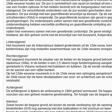
De gepleisterde laat 19de-eeuwse, neo-classicistische lijstgevel is voorzien v
19de-eeuwse houten pui. De pui is symmetrisch van opzet en bestaat uit een g
van een houten opbouw. In het midden bevindt zich de toegangsdeur met een 
etalageruit. De verschillende onderdelen van de pui worden gescheiden doo
pilasters. De pui eindigt met een geprofileerde kroonlijst op klossen. Op de ee
schuifvensters (XIXd) in empirestijl. De geprofileerde kozijnen zijn gevat in 
gevelopeningen. De onderdorpels vallen samen met een gevelbrede cordonlijst
zolderverdieping hebben eenzelfde profilering en geprofileerde omlijsting als
onderdorpels
vallen hier eveneens samen met een gevelbrede cordonlijst. De gevel eindigt 
bloktand, die één geheel vormt met de kroonlijst van het buurpand, Kolperstra
Linkerzijgevel:
Het muurwerk van de linkerzijmuur dateert grotendeels uit de 15de eeuw, toe
kelderniveau zijn nog restanten waarneembaar van de 14de-eeuwse voorgang
Rechterzijgevel:
Het opgaand muurwerk ter plaatse van de kelder en de begane grond behoort
stadsmuur (XIIIa). In de kelder is een 2,5 steens hoge funderingsboog aangetr
gemetseld in Vlaams verband met baksteen en tufsteen. Op de eerste verdiepi
en de aanzet van een vijfde kanteel.
Op het 13de-eeuwse muurwerk is in de 15de eeuw een ophoging aangebracht.
de 16de eeuw zijn de twee stookplaatsen van voor- en achterhuis van de sch
verplaatst.
Achtergevel:
De achtergevel is tijdens de verbouwing in 1984 geheel vernieuwd. De topgev
voorzien van een geheel moderne gevelindeling. Ter hoogte van de begane g
Interieur:
Zowel boven de begane grond als boven de eerste verdieping zijn de sameng
kinderbinten (XVI) nog aanwezig met drie balkvakken in het voorhuis en twee i