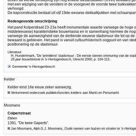
boven de eerste verdieping zijn nog enkele sleutelstukken (XVIA) bewaard ge
met een wijziging van de vensters in de voorgevel de voorste twee balkvakk
verhoogd.
De kapconstructie bestaat uit vijf 19de-eeuwse dekbalkjukken met schaarspan
Redengevende omschrijving
Het pand Kolperstraat 23-23a heeft monumentale waarde vanwege de hoge oud
middeleeuwse) karakteristieke bouwmassa en in samenhang hiermee de nog
vanwege de aanwezigheid van de dertiende-eeuwse stadsmuur die tot op de o
bewaard is gebleven. Het pand is vanuit cultuurhistorisch oogpunt en van
positionering op de stadsmuur.
Literatuur
H. Hundertmark, 'De ‘primitieve’ stadsmuur : De eerste stenen ommuring van de stad
25 jaar bouwhistorie in ’s-Hertogenbosch
, Utrecht 2000, p. 104-113..
Gemeente 's-Hertogenbosch
Kelder
Kelder eind 16e eeuw zeker aanwezig.
Verkennend onderzoek publieksfuncties kelders aan Markt en Pensmarkt
Mosmans
Colpertstraat
Ebben
1391. "De twee Gaperts".
Jan Mosmans, Alph.G.J. Mosmans,
Oude namen van huizen en straten te
's-Hertog