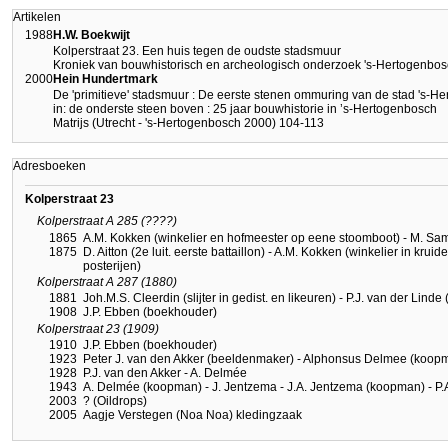
Artikelen
1988
H.W. Boekwijt
Kolperstraat 23. Een huis tegen de oudste stadsmuur
Kroniek van bouwhistorisch en archeologisch onderzoek 's-Hertogenbos
2000
Hein Hundertmark
De 'primitieve' stadsmuur : De eerste stenen ommuring van de stad 's-H
in: de onderste steen boven : 25 jaar bouwhistorie in ’s-Hertogenbosch
Matrijs (Utrecht - 's-Hertogenbosch 2000) 104-113
Adresboeken
Kolperstraat 23
Kolperstraat A 285 (????)
1865
A.M. Kokken (winkelier en hofmeester op eene stoomboot) - M. Sam
1875
D. Aitton (2e luit. eerste battaillon) - A.M. Kokken (winkelier in kru
posterijen)
Kolperstraat A 287 (1880)
1881
Joh.M.S. Cleerdin (slijter in gedist. en likeuren) - P.J. van der Linde 
1908
J.P. Ebben (boekhouder)
Kolperstraat 23 (1909)
1910
J.P. Ebben (boekhouder)
1923
Peter J. van den Akker (beeldenmaker) - Alphonsus Delmee (koopm
1928
P.J. van den Akker - A. Delmée
1943
A. Delmée (koopman) - J. Jentzema - J.A. Jentzema (koopman) - P.
2003
? (Oildrops)
2005
Aagje Verstegen (Noa Noa) kledingzaak