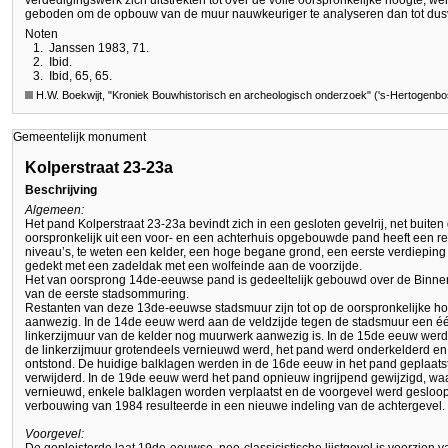
verdedigingswerk zich uitstrekten tot over de volle oorspronkelijke hoogte, we
geboden om de opbouw van de muur nauwkeuriger te analyseren dan tot dusv
Noten
1.
Janssen 1983, 71.
2.
Ibid.
3.
Ibid, 65, 65.
H.W. Boekwijt, "Kroniek Bouwhistorisch en archeologisch onderzoek" ('s-Hertogenb
Gemeentelijk monument
Kolperstraat 23-23a
Beschrijving
Algemeen:
Het pand Kolperstraat 23-23a bevindt zich in een gesloten gevelrij, net buite
oorspronkelijk uit een voor- en een achterhuis opgebouwde pand heeft een re
niveau’s, te weten een kelder, een hoge begane grond, een eerste verdieping
gedekt met een zadeldak met een wolfeinde aan de voorzijde.
Het van oorsprong 14de-eeuwse pand is gedeeltelijk gebouwd over de Binnend
van de eerste stadsommuring.
Restanten van deze 13de-eeuwse stadsmuur zijn tot op de oorspronkelijke ho
aanwezig. In de 14de eeuw werd aan de veldzijde tegen de stadsmuur een 
linkerzijmuur van de kelder nog muurwerk aanwezig is. In de 15de eeuw wer
de linkerzijmuur grotendeels vernieuwd werd, het pand werd onderkelderd en 
ontstond. De huidige balklagen werden in de 16de eeuw in het pand geplaatst
verwijderd. In de 19de eeuw werd het pand opnieuw ingrijpend gewijzigd, waa
vernieuwd, enkele balklagen worden verplaatst en de voorgevel werd gesloopt
verbouwing van 1984 resulteerde in een nieuwe indeling van de achtergevel.
Voorgevel: