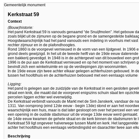
Gemeentelijk monument
Kerkstraat 59
Context
(Bouw)historie:
Het pand Kerkstraat 59 is vanouds genaamd “de Snuijfmolen”. Het gebouw date
zoals blijkt uit de zijmuren op de begane grond en de samengestelde balklaag
Hoogstwaarschijnlijk had het pand vanouds een indeling in voorhuis met vast 
rechter zijmuur en in de plafondhoogtes.
Rond 1860 is de voorgevel vernieuwd in de vorm van een lijstgevel. In 1906
grond deels gewijzigd. In het uit de tweede helft van de 19de eeuw daterend
een bakkerij gevestigd. In 1948 is in de achtergevel van dit bouwdeel een gr
1996 is de pui aan de Kerkstraat vernieuwd en op het moment van schrijven
bevindt zich een winkelruimte en op de verdiepingen zijn woonruimten.
In de 19de eeuw zijn twee achter elkaar gelegen achterhuizen gebouwd. In de 
tussen het hoofdhuis en de achterhuizen bebouwd met een eenlaags volume m
Ligging:
Het pand is gelegen aan de zuidzijde van de Kerkstraat in een gesloten geve
straat een knik, die maakt dat de voorgevel enigszins schuin staat ten opzic
percelen liggen echter wel evenwijdig.
De Kerkstraat verbindt vanouds de Markt met de Sint-Janskerk, vandaar de naa
1311. Van oorsprong (eind 12de eeuw - begin 13de) stond er aan het noordweste
waarschijnlijk een huis, maar is dat later gesloopt om over het perceel een ve
een opening in de oudste stadsmuur uit de vroege 13de eeuw werd gemaakt. Bij
de 14de eeuw kwamen de gehele straat en de kerk binnen de stadsmuren te l
Kerkstraat 59 ligt ongeveer halverwege tussen Markt en kerk. Het langgerekte
achter het hoofdhuis een eenlaags verbindingslid en daarachter twee aan el
Beschrijving