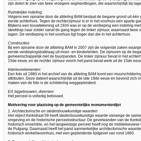
zijn delen te zien van twee vroegere segmentbogen, die waarschijnlijk bij la
Ruimtelijke indeling:
Volgens een opname door de afdeling BAM bestaat de begane grond uit één gro
eerste achterhuis. Tegen de rechterzijmuur is er in het voorhuis een aparte g
Blijkens een bouwtekening uit 1934 was er op de verdieping een indeling met
steektrap naar zolder vanaf de gang tegen de linker zijmuur, waarnaast twee 
lagen. De verdieping in het voorhuis ligt hoger dan die in het achterhuis.
Constructies:
Bij een opname door de afdeling BAM in 2007 zijn de volgende zaken waarge
eerste verdiepingsbalklaag uit moer- en kinderbinten. De zijmuren op de bega
gemeenschappelijk met de buurpanden. De linker zijmuur bevat in het achterh
15de eeuw, en de rechter zijmuur voorin het pand bevat werk uit de 15de eeu
Interieurelementen:
Een foto uit 1980 in het archief van de afdeling BAM toont een muurschilderi
attributen. Deze dateert waarschijnlijk uit de late 19de eeuw en bevond zich in
maken van de foto is de schildering weggepleisterd.
Erf, bijgebouwen, diversen:
Het perceel is volledig bebouwd.
Motivering voor plaatsing op de gemeentelijke monumentenlijst
1. Architectonische en stedenbouwkundige waarden
Het object Kerkstraat 59 heeft stedenbouwkundige waarde vanwege de same
omgeving en de historische perceelsstructuur. De gevelwanden van de Kerkstr
historisch ensemble, en het langwerpige perceel heeft nog de middeleeuwse 
de Putgang. Daarnaast heeft het pand aanmerkelijke architectonische waarde 
historisch winkel/woonhuis, met een gepleisterde lijstgevel van rond 1860.