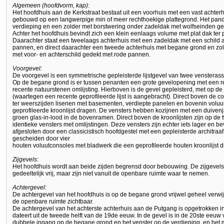
Algemeen (hoofdvorm, kap):
Het hoofdhuis aan de Kerkstraat bestaat uit een voorhuis met een vast achter
gebouwd op een langwerpige min of meer rechthoekige plattegrond. Het pan
verdieping en een zolder met borstwering onder zadeldak met wolfseinden g
Achter het hoofdhuis bevindt zich een klein eenlaags volume met plat dak ter
Daarachter staat een tweelaags achterhuis met een zadeldak met een schild 
pannen, en direct daarachter een tweede achterhuis met begane grond en zol
met voor- en achterschild gedekt met rode pannen.
Voorgevel:
De voorgevel is een symmetrische gepleisterde lijstgevel van twee vensteras
Op de begane grond is er tussen penanten een grote gevelopening met een r
recente natuurstenen omlijsting. Hierboven is de gevel gepleisterd, met op de 
(waartegen een recente geprofileerde lijst is aangebracht). Direct boven de co
ter weerszijden lisenen met basementen, verdiepte panelen en bovenin voluu
geprofileerde kroonlijst dragen. De vensters hebben kozijnen met een duivenj
groen glas-in-lood in de bovenramen. Direct boven de kroonlijsten zijn op de
identieke vensters met omlijstingen. Deze vensters zijn echter iets lager en b
afgesloten door een classicistisch hoofdgestel met een gepleisterde architraaf
gescheiden door vier
houten voluutconsoles met bladwerk die een geprofileerde houten kroonlijst 
Zijgevels:
Het hoofdhuis wordt aan beide zijden begrensd door bebouwing. De zijgevels 
gedeeltelijk vrij, maar zijn niet vanuit de openbare ruimte waar te nemen.
Achtergevel:
De achtergevel van het hoofdhuis is op de begane grond vrijwel geheel verwij
de openbare ruimte zichtbaar.
De achtergevel van het achterste achterhuis aan de Putgang is opgetrokken 
dateert uit de tweede helft van de 19de eeuw. In de gevel is in de 20ste eeuw 
dubbele ingang op de begane grond en het venster op de verdieping, en het