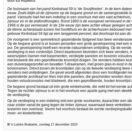
door Ed Hupkens
De huisnaam van het pand Kerkstraat 59 is ‘de Snuijfmolen’. In de kern datee
eeuw. Zoals blijkt uit de zijmuren op de begane grond en de samengestelde ba
pand. Vanouds had het een indeling in een voorhuis met een vast achterhuis, 
zijmuur en in de plafondhoogtes. Rond 1860 is de voorgevel vernieuwd in de v
1996 is de pui vernieuwd. In de 19e eeuw zijn twee achter elkaar gelegen ac
de kleine achterplaats tussen het hoofdhuis en de achterhuizen bebouwd met
gebouw Kerkstraat 59 ligt op een langgerekt perceel, dat doorloopt tot aan de
De voorgevel is een symmetrisch gepleisterde lijstgevel ban twee vensterass
Op de begane grond is er tussen penanten een grote gevelopening met een r
pui. De gevelopening heeft een recente natuurstenen omlijsting. Op de eerste
verdieping is een cordonlijst. Direct daarboven bevinden zich twee vensters, 
weerszijden lisenen met basementen, verdiepte panelen en bovenin voluutco
met krulwerk die een geprofileerde kroonlijst dragen. De vensters hebben koz
een duivenjagerprofiel en bevatten T-draairamen, met groen glas-in-lood in d
bovenramen. Direct boven de kroonlijsten zijn op de tweede verdieping twee 
vensters met omlijstingen. De gevel wordt afgesloten door een hoofdgestel m
gepleisterde architraaf en fries met drie panelen, die gescheiden worden door
houten voluutconsoles met bladwerk, die een geprofileerde, houten kroonlijst
De begane grond bestaat uit één grote winkelruimte, die reikt tot het eerste ac
Tegen de rechter zijmuur is er in het voorhuis een aparte gang met een steekt
de verdieping.
Op de verdieping is een indeling met een grote voorkamer, daarachter een st
naar zolder vanaf de gang tegen de linker zijmuur, waarnaast twee vertrekken
tussenin een overloop. Voorin het voorhuis bestaat de eerste verdiepingsbalkl
moer- en kinderbinten.
'n Lutske Brabants, zondag 17 december 2023