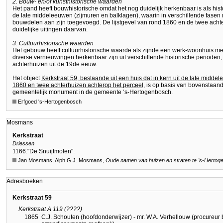
2. Bouw- en/of kunsthistorische waarden
Het pand heeft bouwhistorische omdat het nog duidelijk herkenbaar is als his
de late middeleeuwen (zijmuren en balklagen), waarin in verschillende fasen
bouwdelen aan zijn toegevoegd. De lijstgevel van rond 1860 en de twee achte
duidelijke uitingen daarvan.
3. Cultuurhistorische waarden
Het gebouw heeft cultuurhistorische waarde als zijnde een werk-woonhuis me
diverse vernieuwingen herkenbaar zijn uit verschillende historische perioden,
achterhuizen uit de 19de eeuw.
Het object
Kerkstraat 59, bestaande uit een huis dat in kern uit de late midde
1860 en twee achterhuizen achterop het perceel
, is op basis van bovenstaan
gemeentelijk monument in de gemeente ‘s-Hertogenbosch.
Erfgoed 's-Hertogenbosch
Mosmans
Kerkstraat
Driessen
1166.
"De Snuijfmolen".
Jan Mosmans, Alph.G.J. Mosmans,
Oude namen van huizen en straten te
's-Hertog
Adresboeken
Kerkstraat 59
Kerkstraat A 119 (????)
1865
C.J. Schouten (hoofdonderwijzer) - mr. W.A. Verhellouw (procureur b