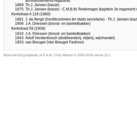
arrondissements-regtbank)
1869
Th.J. Jansen (bazar)
1875
Th.J. Jansen (bazar) - C.M.B.W. Redemagni (kapitein 3e regement ve
Kerkstraat A 118 (1880)
1881
J. de Bergh (hoofdcommies ter stads secretarie) - Th.J. Jansen (baz
1908
J.A. Driessen (brood- en banketbakker)
Kerkstraat 59 (1909)
1910
J.A. Driessen (brood- en banketbakker)
1943
Adolf Vorstenbosch (distilleerderij, slijterij, wijnhandel)
1953
van Breugel (Van Breugel Fashion)
Bossche Encyclopedie |
A.F.A.M. (Ton) Wetzer © 2003-2026 versie 12.1