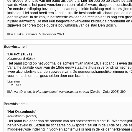
de vroegere functie van het pand als pakhuis. Met het oog op de zware belast
van de vloer, is het pand voorzien van een relatief zware, dragende constructi
De eerste verdieping bezit nog een samengestelde balklaag met muurstijlen 
korbelen. Het pand heeft een kapconstructie bestaande uit schaarspanten me
een trekplaat. In de kap, in het tweede vak aan de rechterkant, is nog een groo
hijsrad aanwezig. De met een tongewelf overwelfde kelder, de brandmuur en 
zijgevels behoren tot de oudste bouwmassa van de stad Den Bosch.
'n Lutske Brabants, 5 december 2021
Bouwhistorie I
'De Pot' (1621)
Kerkstraat 5 (links)
Het pand stond op het voormalige achtererf van Markt 19. Het pand is even diep
Vanaf het laatste kwart van de 18de eeuw staat het huis in verbinding met het 
twee afzonderlijke panden geweest zijn. De gemeenschappelijke zijmuur is 4
voor- en achterhuis, gescheiden door een brandmuur.
Literatuur
M 1417.
A. van Drunen,
's-Hertogenbosch
van straet tot stroom
(Zwolle - Zeist 2006) 390
Bouwhistorie II
'Het Ossenhoofd'
Kerkstraat 5 (rechts)
Het pand is dieper dan de breedte van het hoekperceel Markt 19. Waarschijnli
herverkaveld is. Gezien de schaarse bouwsporen zal dit in de 14de of 15de
middeleeuwse indeling in voor- en achterhuis is nog in de kelder herkenbaar 