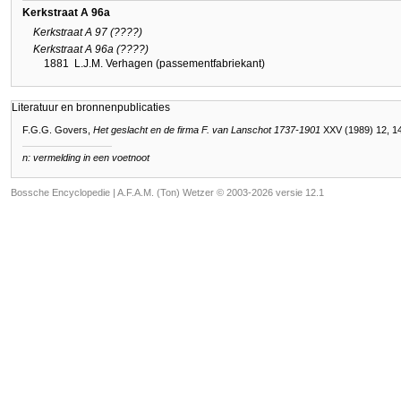
Kerkstraat A 96a
Kerkstraat A 97 (????)
Kerkstraat A 96a (????)
1881
L.J.M. Verhagen (passementfabriekant)
Literatuur en bronnenpublicaties
F.G.G. Govers,
Het geslacht en de firma F. van Lanschot 1737-1901
XXV (1989) 12, 1
n: vermelding in een voetnoot
Bossche Encyclopedie |
A.F.A.M. (Ton) Wetzer © 2003-2026 versie 12.1