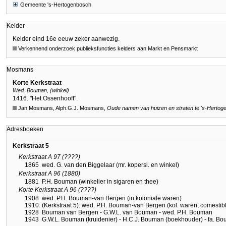
Gemeente 's-Hertogenbosch
Kelder
Kelder eind 16e eeuw zeker aanwezig.
Verkennend onderzoek publieksfuncties kelders aan Markt en Pensmarkt
Mosmans
Korte Kerkstraat
Wed. Bouman, (winkel)
1416. "Het Ossenhooft".
Jan Mosmans, Alph.G.J. Mosmans,
Oude namen van huizen en straten te
's-Hertog
Adresboeken
Kerkstraat 5
Kerkstraat A 97 (????)
1865
wed. G. van den Biggelaar (mr. kopersl. en winkel)
Kerkstraat A 96 (1880)
1881
P.H. Bouman (winkelier in sigaren en thee)
Korte Kerkstraat A 96 (????)
1908
wed. P.H. Bouman-van Bergen (in koloniale waren)
1910
(Kerkstraat 5): wed. P.H. Bouman-van Bergen (kol. waren, comestibl
1928
Bouman van Bergen - G.W.L. van Bouman - wed. P.H. Bouman
1943
G.W.L. Bouman (kruidenier) - H.C.J. Bouman (boekhouder) - fa. B