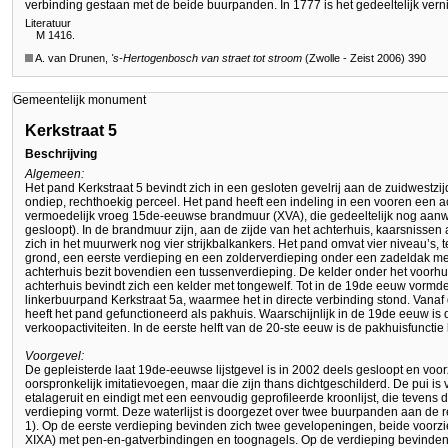
verbinding gestaan met de beide buurpanden. In 1777 is het gedeeltelijk ver
Literatuur
M 1416.
A. van Drunen,
's-Hertogenbosch
van straet tot stroom
(Zwolle - Zeist 2006) 390
Gemeentelijk monument
Kerkstraat 5
Beschrijving
Algemeen:
Het pand Kerkstraat 5 bevindt zich in een gesloten gevelrij aan de zuidwestzi
ondiep, rechthoekig perceel. Het pand heeft een indeling in een vooren een 
vermoedelijk vroeg 15de-eeuwse brandmuur (XVA), die gedeeltelijk nog aanwe
gesloopt). In de brandmuur zijn, aan de zijde van het achterhuis, kaarsnisse
zich in het muurwerk nog vier strijkbalkankers. Het pand omvat vier niveau’s,
grond, een eerste verdieping en een zolderverdieping onder een zadeldak met
achterhuis bezit bovendien een tussenverdieping. De kelder onder het voorhuis
achterhuis bevindt zich een kelder met tongewelf. Tot in de 19de eeuw vormd
linkerbuurpand Kerkstraat 5a, waarmee het in directe verbinding stond. Vana
heeft het pand gefunctioneerd als pakhuis. Waarschijnlijk in de 19de eeuw 
verkoopactiviteiten. In de eerste helft van de 20-ste eeuw is de pakhuisfunctie
Voorgevel:
De gepleisterde laat 19de-eeuwse lijstgevel is in 2002 deels gesloopt en voo
oorspronkelijk imitatievoegen, maar die zijn thans dichtgeschilderd. De pui 
etalageruit en eindigt met een eenvoudig geprofileerde kroonlijst, die tevens
verdieping vormt. Deze waterlijst is doorgezet over twee buurpanden aan de re
1). Op de eerste verdieping bevinden zich twee gevelopeningen, beide voorzie
XIXA) met pen-en-gatverbindingen en toognagels. Op de verdieping bevinden