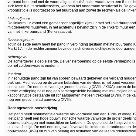
verband houdend met de voormalige pakhuisfunctie, waarboven een 8-ruits b
zich twee 6-ruits schuifvensters, waarvan het onderraam schuivend is. De gev
kroonlijst die is doorgezet op het buurpand aan zowel de rechter- als de linker
Linkerzijmuur:
De linkermuur vormt een gemeenschappelijke zijmuur met het linkerbuurpand K
middeleeuws muurwerk. In het achterhuis bevindt zich in de linkerzijmuur ee
van het linkerbuurpand (Kerkstraat 5a).
Rechterzijmuur:
Tot in de 19de eeuw heeft het pand in verbinding gestaan met het buurpand Ke
Markt 17: in de rechter zijmuur bevinden zich diverse dichtgezette doorgangen
Achtergevel:
De achtergevel is gepleisterde. De vensteropening op de eerste verdieping is 
op het zolderniveau is modern.
Interieur:
In het huidige pand zijn tal van sporen bewaard gebleven die verband houden
pakhuis. Met het oog op de zware belasting van de vloer, is het pand voorzie
constructie. De een enkelvoudige grenen balklaag (XVIIId / XIXA) boven de 
eerste verdieping bezit nog een samengestelde balklaag met muurstijlen en ko
kapconstructie bestaande uit schaarspanten met een trekplaat (XVIII). In de ka
nog een groot hijsrad aanwezig (XVIII).
Redengevende omschrijving
Het pand heeft monumentale waarde als voorbeeld van een 18de- of vroeg 1
Het pand heeft een hoge bouwhistorische waarde vanwege de grotendeels no
eeuwse balklagen met muurstijlen en korbelen. De gepleisterde lijstgevel met 
uit dezelfde tijd. De met een tongewelf overwelfde kelder, de brandmuur en de
bouwmassa (XVA) en zijn van belang als restanten van de laat-middeleeuwse