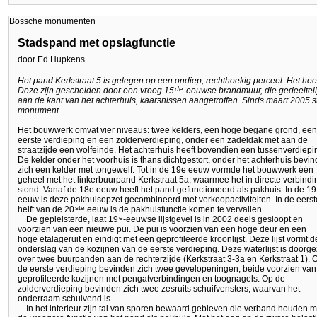
Bossche monumenten
Stadspand met opslagfunctie
door Ed Hupkens
Het pand Kerkstraat 5 is gelegen op een ondiep, rechthoekig perceel. Het heef
de
Deze zijn gescheiden door een vroeg 15
-eeuwse brandmuur, die gedeeltelij
aan de kant van het achterhuis, kaarsnissen aangetroffen. Sinds maart 2005 st
monument.
Het bouwwerk omvat vier niveaus: twee kelders, een hoge begane grond, een
eerste verdieping en een zolderverdieping, onder een zadeldak met aan de
straatzijde een wolfeinde. Het achterhuis heeft bovendien een tussenverdiepi
De kelder onder het voorhuis is thans dichtgestort, onder het achterhuis bevin
zich een kelder met tongewelf. Tot in de 19e eeuw vormde het bouwwerk één
geheel met het linkerbuurpand Kerkstraat 5a, waarmee het in directe verbindi
stond. Vanaf de 18e eeuw heeft het pand gefunctioneerd als pakhuis. In de 19
eeuw is deze pakhuisopzet gecombineerd met verkoopactiviteiten. In de eerst
ste
helft van de 20
eeuw is de pakhuisfunctie komen te vervallen.
e
De gepleisterde, laat 19
-eeuwse lijstgevel is in 2002 deels gesloopt en
voorzien van een nieuwe pui. De pui is voorzien van een hoge deur en een
hoge etalageruit en eindigt met een geprofileerde kroonlijst. Deze lijst vormt d
onderslag van de kozijnen van de eerste verdieping. Deze waterlijst is doorge
over twee buurpanden aan de rechterzijde (Kerkstraat 3-3a en Kerkstraat 1). 
de eerste verdieping bevinden zich twee gevelopeningen, beide voorzien van
geprofileerde kozijnen met pengatverbindingen en toognagels. Op de
zolderverdieping bevinden zich twee zesruits schuifvensters, waarvan het
onderraam schuivend is.
In het interieur zijn tal van sporen bewaard gebleven die verband houden m