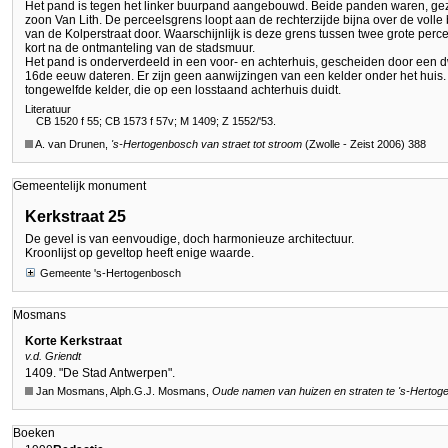
Het pand is tegen het linker buurpand aangebouwd. Beide panden waren, gezi
zoon Van Lith. De perceelsgrens loopt aan de rechterzijde bijna over de voll
van de Kolperstraat door. Waarschijnlijk is deze grens tussen twee grote perce
kort na de ontmanteling van de stadsmuur.
Het pand is onderverdeeld in een voor- en achterhuis, gescheiden door een 
16de eeuw dateren. Er zijn geen aanwijzingen van een kelder onder het huis. 
tongewelfde kelder, die op een losstaand achterhuis duidt.
Literatuur
CB 1520 f 55; CB 1573 f 57v; M 1409; Z 1552/'53.
A. van Drunen,
's-Hertogenbosch
van straet tot stroom
(Zwolle - Zeist 2006) 388
Gemeentelijk monument
Kerkstraat 25
De gevel is van eenvoudige, doch harmonieuze architectuur.
Kroonlijst op geveltop heeft enige waarde.
Gemeente 's-Hertogenbosch
Mosmans
Korte Kerkstraat
v.d. Griendt
1409. "De Stad Antwerpen".
Jan Mosmans, Alph.G.J. Mosmans,
Oude namen van huizen en straten te
's-Hertog
Boeken