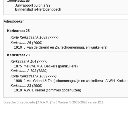
1999
Redactie
Juryrapport puiprijs '99
Binnenstad 's-Hertogenbosch
Adresboeken
Kerkstraat 25
Korte Kerkstraat A 103a (????)
Kerkstraat 25 (1909)
1910
J. van de Griend en Zn. (schoenenmag. en winkeliers)
Kerkstraat 23
Kerkstraat A 104 (????)
1875
mejufvr. M.A. Deckers (partikuliere)
Kerkstraat A 103 (1880)
Korte Kerkstraat A 103 (????)
1908
J. v.d. Griend & Zn. (schoenmagazijn en winkeliers) - A.W.H. Krek
Kerkstraat 23 (1909)
1910
A.W.H. Krekel (commies godshuizen)
Bossche Encyclopedie |
A.F.A.M. (Ton) Wetzer © 2003-2026 versie 12.1