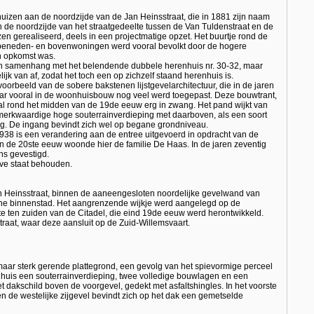
izen aan de noordzijde van de Jan Heinsstraat, die in 1881 zijn naam
n de noordzijde van het straatgedeelte tussen de Van Tuldenstraat en de
en gerealiseerd, deels in een projectmatige opzet. Het buurtje rond de
n beneden- en bovenwoningen werd vooral bevolkt door de hogere
in opkomst was.
k in samenhang met het belendende dubbele herenhuis nr. 30-32, maar
ijk van af, zodat het toch een op zichzelf staand herenhuis is.
oorbeeld van de sobere bakstenen lijstgevelarchitectuur, die in de jaren
aar vooral in de woonhuisbouw nog veel werd toegepast. Deze bouwtrant,
al rond het midden van de 19de eeuw erg in zwang. Het pand wijkt van
merkwaardige hoge souterrainverdieping met daarboven, als een soort
g. De ingang bevindt zich wel op begane grondniveau.
938 is een verandering aan de entree uitgevoerd in opdracht van de
van de 20ste eeuw woonde hier de familie De Haas. In de jaren zeventig
jns gevestigd.
gave staat behouden.
Jan Heinsstraat, binnen de aaneengesloten noordelijke gevelwand van
sche binnenstad. Het aangrenzende wijkje werd aangelegd op de
te ten zuiden van de Citadel, die eind 19de eeuw werd herontwikkeld.
straat, waar deze aansluit op de Zuid-Willemsvaart.
maar sterk gerende plattegrond, een gevolg van het spievormige perceel
 huis een souterrainverdieping, twee volledige bouwlagen en een
dakschild boven de voorgevel, gedekt met asfaltshingles. In het voorste
de westelijke zijgevel bevindt zich op het dak een gemetselde