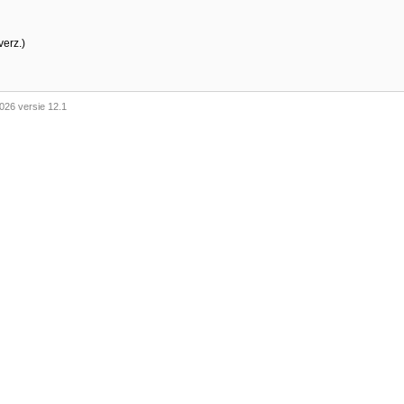
verz.)
026 versie 12.1