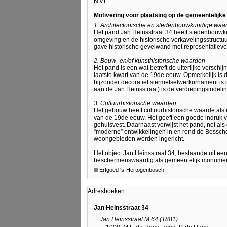
N.v.t.
Motivering voor plaatsing op de gemeentelijk
1. Architectonische en stedenbouwkundige waa
Het pand Jan Heinsstraat 34 heeft stedenbou
omgeving en de historische verkavelingsstructuu
gave historische gevelwand met representatieve 
2. Bouw- en/of kunsthistorische waarden
Het pand is een wat betreft de uiterlijke versch
laatste kwart van de 19de eeuw. Opmerkelijk is d
bijzonder decoratief siermetselwerkornament is
aan de Jan Heinsstraat) is de verdiepingsindeli
3. Cultuurhistorische waarden
Het gebouw heeft cultuurhistorische waarde als 
van de 19de eeuw. Het geeft een goede indruk 
gehuisvest. Daarnaast verwijst het pand, net al
“moderne” ontwikkelingen in en rond de Bossch
woongebieden werden ingericht.
Het object
Jan Heinsstraat 34, bestaande uit ee
beschermenswaardig als gemeentelijk monumen
Erfgoed 's-Hertogenbosch
Adresboeken
Jan Heinsstraat 34
Jan Heinsstraat M 64 (1881)