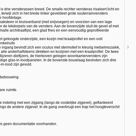
 drie vensterassen breed. De smalle rechter vensteras risaleert licht en
 terwijl zich in het brede linker geveldeel grote souterrainvensters
e hoofdetage.
baksteen in kruisverband (met snijvoegen) en voorzien van een lage
r de lekdorpels van de vensters. Aan de bovenzijde sluit de gevel af met
lle architraaflijst, een glad fries en een eenvoudig geprofileerde
et getoogde onderzijde, een kozijn met kraalprofiel en een ooit
nkelruits
 ingang bevindt zich een oculus met stermotief in kleurig metselmozaïek,
3
lle anderhalfsteens strekken en kozijnen met een kraalprofiel. De twee
jzeren diefijzers, de hierboven gelegen woonkamervensters zijn
dige glas-in-loodpanelen. In de bovenste bouwlaag bevinden zich drie
in-lood zijn gevuld.
 bebouwing.
are ruimte.
 indeling met een zijgang (langs de oostelijke zijgevel), geflankeerd
ngs de andere zijgevel. In de gang overbrugt een trap het hoogteverschil
 is geen documentatie voorhanden.