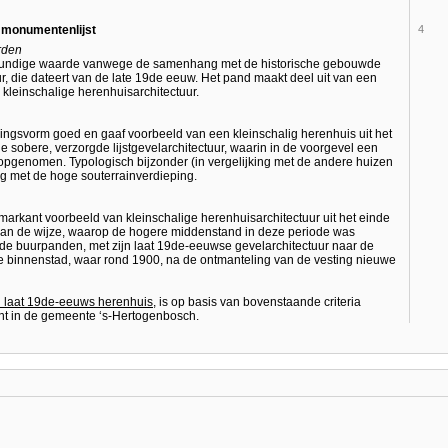
e monumentenlijst
4
rden
wkundige waarde vanwege de samenhang met de historische gebouwde
r, die dateert van de late 19de eeuw. Het pand maakt deel uit van een
kleinschalige herenhuisarchitectuur.
ijningsvorm goed en gaaf voorbeeld van een kleinschalig herenhuis uit het
e sobere, verzorgde lijstgevelarchitectuur, waarin in de voorgevel een
 opgenomen. Typologisch bijzonder (in vergelijking met de andere huizen
ng met de hoge souterrainverdieping.
markant voorbeeld van kleinschalige herenhuisarchitectuur uit het einde
van de wijze, waarop de hogere middenstand in deze periode was
s de buurpanden, met zijn laat 19de-eeuwse gevelarchitectuur naar de
e binnenstad, waar rond 1900, na de ontmanteling van de vesting nieuwe
n laat 19de-eeuws herenhuis
, is op basis van bovenstaande criteria
t in de gemeente ‘s-Hertogenbosch.