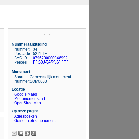
Nummeraanduiding
Nummer:
34
Postcode:
5211 TE
BAG-ID:
0796200000346992
Perceel:
HTG00-G-4456
Monument
Soort:
Gemeentelijk monument
Nummer:
SOM0603
Locatie
Google Maps
Monumentenkaart
OpenStreetMap
Op deze pagina
Adresboeken
Gemeentelijk monument