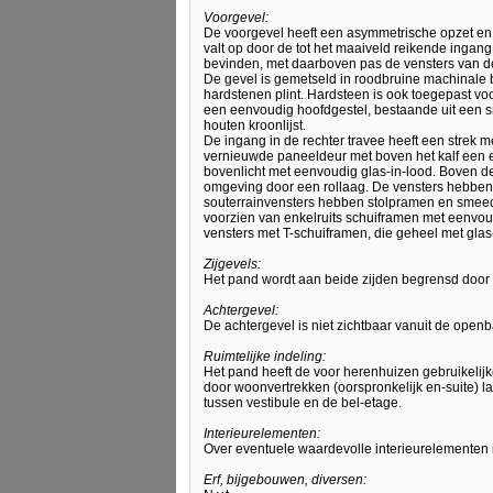
Voorgevel:
De voorgevel heeft een asymmetrische opzet en is
valt op door de tot het maaiveld reikende ingang,
bevinden, met daarboven pas de vensters van d
De gevel is gemetseld in roodbruine machinale 
hardstenen plint. Hardsteen is ook toegepast voo
een eenvoudig hoofdgestel, bestaande uit een sma
houten kroonlijst.
De ingang in de rechter travee heeft een strek m
vernieuwde paneeldeur met boven het kalf een e
bovenlicht met eenvoudig glas-in-lood. Boven de
omgeving door een rollaag. De vensters hebben a
souterrainvensters hebben stolpramen en smeedi
voorzien van enkelruits schuiframen met eenvou
vensters met T-schuiframen, die geheel met glas-
Zijgevels:
Het pand wordt aan beide zijden begrensd door
Achtergevel:
De achtergevel is niet zichtbaar vanuit de openb
Ruimtelijke indeling:
Het pand heeft de voor herenhuizen gebruikelijke
door woonvertrekken (oorspronkelijk en-suite) la
tussen vestibule en de bel-etage.
Interieurelementen:
Over eventuele waardevolle interieurelementen
Erf, bijgebouwen, diversen: