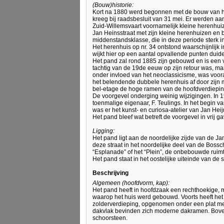
(Bouw)historie:
Kort na 1880 werd begonnen met de bouw van hu
kreeg bij raadsbesluit van 31 mei. Er werden aa
Zuid-Willemsvaart voornamelijk kleine herenhuiz
Jan Heinsstraat met zijn kleine herenhuizen e
middenstandsklasse, die in deze periode sterk 
Het herenhuis op nr. 34 ontstond waarschijnlij
wijkt hier op een aantal opvallende punten duidel
Het pand zal rond 1885 zijn gebouwd en is een v
tachtig van de 19de eeuw op zijn retour was, m
onder invloed van het neoclassicisme, was voor
het belendende dubbele herenhuis af door zijn 
bel-etage de hoge ramen van de hoofdverdiepin
De voorgevel onderging weinig wijzigingen. In 1
toenmalige eigenaar, F. Teulings. In het begin 
was er het kunst- en curiosa-atelier van Jan Hei
Het pand bleef wat betreft de voorgevel in vrij 
Ligging:
Het pand ligt aan de noordelijke zijde van de 
deze straat in het noordelijke deel van de Bos
“Esplanade” of het “Plein”, de onbebouwde ruim
Het pand staat in het oostelijke uiteinde van de 
Beschrijving
Algemeen (hoofdvorm, kap):
Het pand heeft in hoofdzaak een rechthoekige, 
waarop het huis werd gebouwd. Voorts heeft het
zolderverdieping, opgenomen onder een plat met 
dakvlak bevinden zich moderne dakramen. Boven 
schoorsteen.