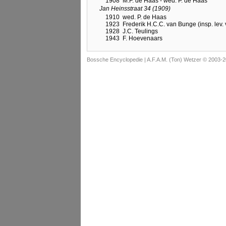
1908
M.F. de Haas - wed. P. de Haas
Jan Heinsstraat 34 (1909)
1910
wed. P. de Haas
1923
Frederik H.C.C. van Bunge (insp. lev. 
1928
J.C. Teulings
1943
F. Hoevenaars
Bossche Encyclopedie |
A.F.A.M. (Ton) Wetzer © 2003-2