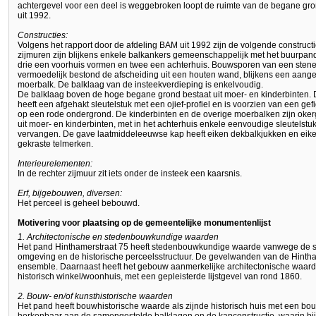
achtergevel voor een deel is weggebroken loopt de ruimte van de begane gr
uit 1992.
Constructies:
Volgens het rapport door de afdeling BAM uit 1992 zijn de volgende construct
zijmuren zijn blijkens enkele balkankers gemeenschappelijk met het buurpand
drie een voorhuis vormen en twee een achterhuis. Bouwsporen van een stenen
vermoedelijk bestond de afscheiding uit een houten wand, blijkens een aange
moerbalk. De balklaag van de insteekverdieping is enkelvoudig.
De balklaag boven de hoge begane grond bestaat uit moer- en kinderbinten. D
heeft een afgehakt sleutelstuk met een ojief-profiel en is voorzien van een g
op een rode ondergrond. De kinderbinten en de overige moerbalken zijn oker
uit moer- en kinderbinten, met in het achterhuis enkele eenvoudige sleutelst
vervangen. De gave laatmiddeleeuwse kap heeft eiken dekbalkjukken en ei
gekraste telmerken.
Interieurelementen:
In de rechter zijmuur zit iets onder de insteek een kaarsnis.
Erf, bijgebouwen, diversen:
Het perceel is geheel bebouwd.
Motivering voor plaatsing op de gemeentelijke monumentenlijst
1. Architectonische en stedenbouwkundige waarden
Het pand Hinthamerstraat 75 heeft stedenbouwkundige waarde vanwege de 
omgeving en de historische perceelsstructuur. De gevelwanden van de Hintham
ensemble. Daarnaast heeft het gebouw aanmerkelijke architectonische waarde
historisch winkel/woonhuis, met een gepleisterde lijstgevel van rond 1860.
2. Bouw- en/of kunsthistorische waarden
Het pand heeft bouwhistorische waarde als zijnde historisch huis met een bo