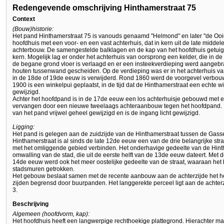
Redengevende omschrijving Hinthamerstraat 75
Context
(Bouw)historie:
Het pand Hinthamerstraat 75 is vanouds genaamd "Helmond" en later "de Ooie
hoofdhuis met een voor- en een vast achterhuis, dat in kern uit de late midde
achterbouw. De samengestelde balklagen en de kap van het hoofdhuis getu
kern. Mogelijk lag er onder het achterhuis van oorsprong een kelder, die in d
de begane grond vloer is verlaagd en er een insteekverdieping werd aangebr
houten tussenwand gescheiden. Op de verdieping was er in het achterhuis va
in de 18de of 19de eeuw is verwijderd. Rond 1860 werd de voorgevel verbouwd
1900 is een winkelpui geplaatst, in de tijd dat de Hinthamerstraat een echte wi
gewijzigd.
Achter het hoofdpand is in de 17de eeuw een los achterhuisje gebouwd met ee
vervangen door een nieuwe tweelaags achteraanbouw tegen het hoofdpand. B
van het pand vrijwel geheel gewijzigd en is de ingang licht gewijzigd.
Ligging:
Het pand is gelegen aan de zuidzijde van de Hinthamerstraat tussen de Gassel
Hinthamerstraat is al sinds de late 12de eeuw een van de drie belangrijke str
met het omliggende gebied verbinden. Het onderhavige gedeelte van de Hintha
omwalling van de stad, die uit de eerste helft van de 13de eeuw dateert. Met de
14de eeuw werd ook het meer oostelijke gedeelte van de straat, waaraan het b
stadsmuren getrokken.
Het gebouw beslaat samen met de recente aanbouw aan de achterzijde het h
zijden begrensd door buurpanden. Het langgerekte perceel ligt aan de achter
3.
Beschrijving
Algemeen (hoofdvorm, kap):
Het hoofdhuis heeft een langwerpige rechthoekige plattegrond. Hierachter ma