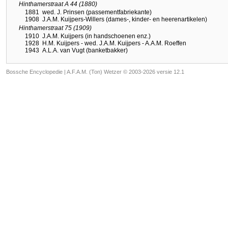
Hinthamerstraat A 44 (1880)
1881
wed. J. Prinsen (passementfabriekante)
1908
J.A.M. Kuijpers-Willers (dames-, kinder- en heerenartikelen)
Hinthamerstraat 75 (1909)
1910
J.A.M. Kuijpers (in handschoenen enz.)
1928
H.M. Kuijpers - wed. J.A.M. Kuijpers - A.A.M. Roeffen
1943
A.L.A. van Vugt (banketbakker)
Bossche Encyclopedie |
A.F.A.M. (Ton) Wetzer © 2003-2026 versie 12.1