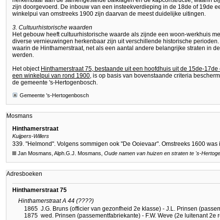
herkenbaar aan de samengestelde balklagen en de kapconstructie, waarin bi
zijn doorgevoerd. De inbouw van een insteekverdieping in de 18de of 19de ee
winkelpui van omstreeks 1900 zijn daarvan de meest duidelijke uitingen.
3. Cultuurhistorische waarden
Het gebouw heeft cultuurhistorische waarde als zijnde een woon-werkhuis m
diverse vernieuwingen herkenbaar zijn uit verschillende historische perioden.
waarin de Hinthamerstraat, net als een aantal andere belangrijke straten in 
werden.
Het object
Hinthamerstraat 75, bestaande uit een hoofdhuis uit de 15de-17de
een winkelpui van rond 1900
, is op basis van bovenstaande criteria besche
de gemeente 's-Hertogenbosch.
Gemeente 's-Hertogenbosch
Mosmans
Hinthamerstraat
Kuijpers-Willers
339. "Helmond". Volgens sommigen ook "De Ooievaar". Omstreeks 1600 was in
Jan Mosmans, Alph.G.J. Mosmans,
Oude namen van huizen en straten te
's-Hertog
Adresboeken
Hinthamerstraat 75
Hinthamerstraat A 44 (????)
1865
J.G. Bruns (officier van gezonfheid 2e klasse) - J.L. Prinsen (passem
1875
wed. Prinsen (passementfabriekante) - F.W. Weve (2e luitenant 2e