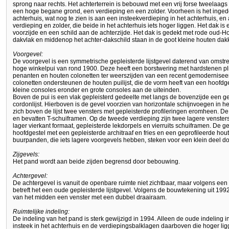
sprong naar rechts. Het achterterrein is bebouwd met een vrij forse tweelaag
een hoge begane grond, een verdieping en een zolder. Voorheen is het inged
achterhuis, wat nog te zien is aan een insteekverdieping in het achterhuis, e
verdieping en zolder, die beide in het achterhuis iets hoger liggen. Het dak 
voorzijde en een schild aan de achterzijde. Het dak is gedekt met rode oud-H
dakvlak en middenop het achter-dakschild staan in de goot kleine houten dak
Voorgevel:
De voorgevel is een symmetrische gepleisterde lijstgevel daterend van omst
hoge winkelpui van rond 1900. Deze heeft een borstwering met hardstenen plin
penanten en houten colonetten ter weerszijden van een recent gemodernisee
colonetten ondersteunen de houten puilijst, die de vorm heeft van een hoofdgest
kleine consoles eronder en grote consoles aan de uiteinden.
Boven de pui is een vlak gepleisterd gedeelte met langs de bovenzijde een g
cordonlijst. Hierboven is de gevel voorzien van horizontale schijnvoegen in h
zich boven de lijst twee vensters met gepleisterde profileringen eromheen. D
en bevatten T-schuiframen. Op de tweede verdieping zijn twee lagere vensters
lager vierkant formaat, gepleisterde lekdorpels en vierruits schuiframen. De g
hoofdgestel met een gepleisterde architraaf en fries en een geprofileerde hout
buurpanden, die iets lagere voorgevels hebben, steken voor een klein deel doo
Zijgevels:
Het pand wordt aan beide zijden begrensd door bebouwing.
Achtergevel:
De achtergevel is vanuit de openbare ruimte niet zichtbaar, maar volgens een
betreft het een oude gepleisterde lijstgevel. Volgens de bouwtekening uit 1992
van het midden een venster met een dubbel draairaam.
Ruimtelijke indeling:
De indeling van het pand is sterk gewijzigd in 1994. Alleen de oude indeling i
insteek in het achterhuis en de verdiepingsbalklagen daarboven die hoger li