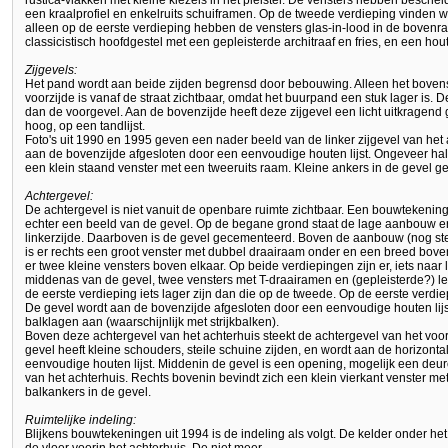
rustica-vlakken met kleine kiezels in het pleister. De vensters hebben beschei
een kraalprofiel en enkelruits schuiframen. Op de tweede verdieping vinden w
alleen op de eerste verdieping hebben de vensters glas-in-lood in de bovenr
classicistisch hoofdgestel met een gepleisterde architraaf en fries, en een hout
Zijgevels:
Het pand wordt aan beide zijden begrensd door bebouwing. Alleen het bovens
voorzijde is vanaf de straat zichtbaar, omdat het buurpand een stuk lager is. De 
dan de voorgevel. Aan de bovenzijde heeft deze zijgevel een licht uitkragen
hoog, op een tandlijst.
Foto's uit 1990 en 1995 geven een nader beeld van de linker zijgevel van he
aan de bovenzijde afgesloten door een eenvoudige houten lijst. Ongeveer ha
een klein staand venster met een tweeruits raam. Kleine ankers in de gevel g
Achtergevel:
De achtergevel is niet vanuit de openbare ruimte zichtbaar. Een bouwtekening
echter een beeld van de gevel. Op de begane grond staat de lage aanbouw 
linkerzijde. Daarboven is de gevel gecementeerd. Boven de aanbouw (nog st
is er rechts een groot venster met dubbel draairaam onder en een breed bove
er twee kleine vensters boven elkaar. Op beide verdiepingen zijn er, iets naar
middenas van de gevel, twee vensters met T-draairamen en (gepleisterde?) lek
de eerste verdieping iets lager zijn dan die op de tweede. Op de eerste verdi
De gevel wordt aan de bovenzijde afgesloten door een eenvoudige houten lij
balklagen aan (waarschijnlijk met strijkbalken).
Boven deze achtergevel van het achterhuis steekt de achtergevel van het voo
gevel heeft kleine schouders, steile schuine zijden, en wordt aan de horizont
eenvoudige houten lijst. Middenin de gevel is een opening, mogelijk een deuro
van het achterhuis. Rechts bovenin bevindt zich een klein vierkant venster met 
balkankers in de gevel.
Ruimtelijke indeling:
Blijkens bouwtekeningen uit 1994 is de indeling als volgt. De kelder onder het