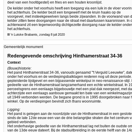
deel van een hoofdgestel) en fries en een houten kroonlijst.
De kelder onder het voorhuis heeft een toegang via een luik in de vloer voorin
het achterhuis. De kelder bezit een tongewelf met de kruin haaks op de
voorgevel, met insteekgewelven langs beide zijwanden. In de voorwand van 
kelder zitten twee doorgangen naar de straat met daartussen kaarsnissen. In 
achterwand zit een tegenwoordig dichtgezette doorgang naar de kelder onder
het achterhuis.
'n Lutske Brabants, zondag 8 juli 2020
Gemeentelijk monument
Redengevende omschrijving Hinthamerstraat 34-36
Context
(Bouw)historie:
Het pand Hinthamerstraat 34-36, vanouds genaamd "'t Verguld Leeuwke", datee
onder het voorhuis en de verdiepingsbalklagen resteren nog uit deze period
gepleisterde lijstgevel en een bijpassende winkelpui in neo-renaissance-stijl.
gedeelte van de Hinthamerstraat langzamerhand een echte winkelstraat. In 194
perceelsgrens een eenlaags bijgebouwtje met een plat dak neergezet, met da
achterzijde een eenlaags aanbouw gemaakt ten bate van een winkelmagazijn
uit 1949 verbonden werden. De begane grond is in 1995 doorgebroken naar het
winkel. Op de verdiepingen bevindt zich thans woonruimte.
Ligging:
Het pand is gelegen aan de noordzijde van de Hinthamerstraat in een geslote
sinds de late 12de eeuw een van de drie belangrijke straten die het centrum 
gebied verbinden.
Het onderhavige gedeelte van de Hinthamerstraat lag net buiten de oudste omwa
van de 13de eeuw dateert. Bij de stadsuitbreiding in de eerste helft van de 