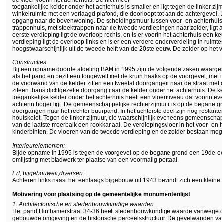
de vloer voorin het achterhuis. De niet meer
toegankelijke kelder onder het achterhuis is smaller en ligt tegen de linker z
winkelruimte met een verlaagd plafond, die doorloopt tot aan de achtergevel. 
opgang naar de bovenwoning. De scheidingsmuur tussen voor- en achterhuis i
trappenhuis, met steektrappen naar de tweede verdiepingen naar zolder, ligt 
eerste verdieping ligt de overloop rechts, en is er voorin het achterhuis een
verdieping ligt de overloop links en is er een verdere onderverdeling in ruimt
hoogstwaarschijnlijk uit de tweede helft van de 20ste eeuw. De zolder op het v
Constructies:
Bij een opname doorde afdeling BAM in 1995 zijn de volgende zaken waarg
als het pand en bezit een tongewelf met de kruin haaks op de voorgevel, met
de voorwand van de kelder zitten een tweetal doorgangen naar de straat met
ziteen thans dichtgezette doorgang naar de kelder onder het achterhuis. De k
toegankelijke kelder onder het achterhuis heeft een vloerniveau dat voorin eve
achterin hoger ligt. De gemeenschappelijke rechterzijmuur is op de begane g
doorgangen naar het rechter buurpand. In het achterste deel zijn nog restant
houtskelet. Tegen de linker zijmuur, die waarschijnlijk eveneens gemeenschapp
van de laatste moerbalk een rookkanaal. De verdiepingsvloer in het voor- en h
kinderbinten. De vloeren van de tweede verdieping en de zolder bestaan mog
Interieurelementen:
Bijde opname in 1995 is tegen de voorgevel op de begane grond een 19de
omlijsting met bladwerk ter plaatse van een voormalig portaal.
Erf, bijgebouwen,diversen:
Achteren links naast het eenlaags bijgebouw uit 1943 bevindt zich een kleine
Motivering voor plaatsing op de gemeentelijke monumentenlijst
1. Architectonische en stedenbouwkundige waarden
Het pand Hinthamerstraat 34-36 heeft stedenbouwkundige waarde vanwege 
gebouwde omgeving en de historische perceelsstructuur. De gevelwanden van