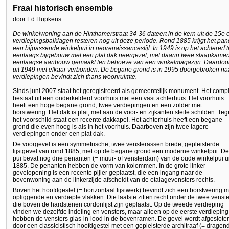
Fraai historisch ensemble
door Ed Hupkens
De winkelwoning aan de Hinthamerstraat 34-36 dateert in de kern uit de 15e 
verdiepingsbalklagen resteren nog uit deze periode. Rond 1885 krijgt het pand
een bijpassende winkelpui in neorenaissancestijl. In 1949 is op het achtererf
eenlaags bijgebouw met een plat dak neergezet, met daarin twee slaapkamers
eenlaagse aanbouw gemaakt ten behoeve van een winkelmagazijn. Daardoor
uit 1949 met elkaar verbonden. De begane grond is in 1995 doorgebroken naa
verdiepingen bevindt zich thans woonruimte.
Sinds juni 2007 staat het geregistreerd als gemeentelijk monument. Het comp
bestaat uit een onderkelderd voorhuis met een vast achterhuis. Het voorhuis
heeft een hoge begane grond, twee verdiepingen en een zolder met
borstwering. Het dak is plat, met aan de voor- en zijkanten steile schilden. Te
het voorschild staat een recente dakkapel. Het achterhuis heeft een begane
grond die even hoog is als in het voorhuis. Daarboven zijn twee lagere
verdiepingen onder een plat dak.
De voorgevel is een symmetrische, twee vensterassen brede, gepleisterde
lijstgevel van rond 1885, met op de begane grond een moderne winkelpui. De
pui bevat nog drie penanten (= muur- of vensterdam) van de oude winkelpui ui
1885. De penanten hebben de vorm van kolommen. In de grote linker
gevelopening is een recente pijler geplaatst, die een ingang naar de
bovenwoning aan de linkerzijde afscheidt van de etalagevensters rechts.
Boven het hoofdgestel (= horizontaal lijstwerk) bevindt zich een borstwering m
opliggende en verdiepte vlakken. Die laatste zitten recht onder de twee venste
die boven de hardstenen cordonlijst zijn geplaatst. Op de tweede verdieping
vinden we dezelfde indeling en vensters, maar alleen op de eerste verdieping
hebben de vensters glas-in-lood in de bovenramen. De gevel wordt afgeslote
door een classicistisch hoofdgestel met een gepleisterde architraaf (= dragen