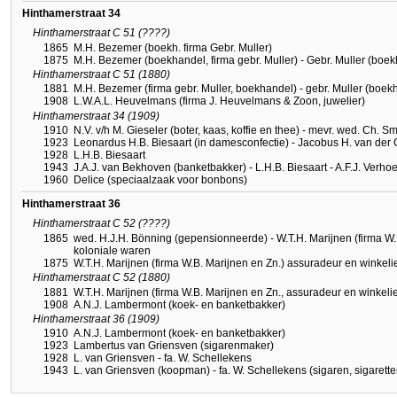
Hinthamerstraat 34
Hinthamerstraat C 51 (????)
1865
M.H. Bezemer (boekh. firma Gebr. Muller)
1875
M.H. Bezemer (boekhandel, firma gebr. Muller) - Gebr. Muller (boe
Hinthamerstraat C 51 (1880)
1881
M.H. Bezemer (firma gebr. Muller, boekhandel) - gebr. Muller (boe
1908
L.W.A.L. Heuvelmans (firma J. Heuvelmans & Zoon, juwelier)
Hinthamerstraat 34 (1909)
1910
N.V. v/h M. Gieseler (boter, kaas, koffie en thee) - mevr. wed. Ch. S
1923
Leonardus H.B. Biesaart (in damesconfectie) - Jacobus H. van der 
1928
L.H.B. Biesaart
1943
J.A.J. van Bekhoven (banketbakker) - L.H.B. Biesaart - A.F.J. Verhoe
1960
Delice (speciaalzaak voor bonbons)
Hinthamerstraat 36
Hinthamerstraat C 52 (????)
1865
wed. H.J.H. Bönning (gepensionneerde) - W.T.H. Marijnen (firma W.
koloniale waren
1875
W.T.H. Marijnen (firma W.B. Marijnen en Zn.) assuradeur en winkeli
Hinthamerstraat C 52 (1880)
1881
W.T.H. Marijnen (firma W.B. Marijnen en Zn., assuradeur en winkeli
1908
A.N.J. Lambermont (koek- en banketbakker)
Hinthamerstraat 36 (1909)
1910
A.N.J. Lambermont (koek- en banketbakker)
1923
Lambertus van Griensven (sigarenmaker)
1928
L. van Griensven - fa. W. Schellekens
1943
L. van Griensven (koopman) - fa. W. Schellekens (sigaren, sigarette