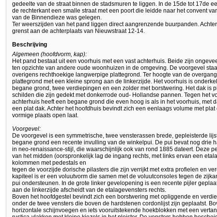
gedeelte van de straat binnen de stadsmuren te liggen. In de 15de tot 17de ee
de rechterkant een smalle straat met een poort die leidde naar het convent v
van de Binnendieze was gelegen.
Ter weerszijden van het pand liggen direct aangrenzende buurpanden. Achterop
grenst aan de achterplaats van Nieuwstraat 12-14.
Beschrijving
Algemeen (hoofdvorm, kap):
Het pand bestaat uit een voorhuis met een vast achterhuis. Beide zijn ongeveer
ten opzichte van andere oude woonhuizen in de omgeving. De voorgevel staat
overigens rechthoekige langwerpige plattegrond. Ter hoogte van de overgang 
plattegrond met een kleine sprong aan de linkerzijde. Het voorhuis is onder
begane grond, twee verdiepingen en een zolder met borstwering. Het dak is pla
schilden die zijn gedekt met donkerrode oud- Hollandse pannen. Tegen het vo
achterhuis heeft een begane grond die even hoog is als in het voorhuis, met
een plat dak. Achter het hoofdhuis bevindt zich een eenlaags volume met plat 
vormige plaats open laat.
Voorgevel:
De voorgevel is een symmetrische, twee vensterassen brede, gepleisterde lij
begane grond een recente invulling van de winkelpui. De pui bevat nog drie
in neo-renaissance-stijl, die waarschijnlijk ook van rond 1885 dateert. Deze 
van het midden (oorspronkelijk lag de ingang rechts, met links ervan een eta
kolommen met pedestals en
tegen de voorzijde dorische pilasters die zijn verrijkt met extra profielen en v
kapiteel is er een voluutvorm die samen met de voluutconsoles tegen de zijkan
pui ondersteunen. In de grote linker gevelopening is een recente pijler gepl
aan de linkerzijde afscheidt van de etalagevensters rechts.
Boven het hoofdgestel bevindt zich een borstwering met opliggende en verdiep
onder de twee vensters die boven de hardstenen cordonlijst zijn geplaatst. Bov
horizontale schijnvoegen en iets vooruitstekende hoekblokken met een verta