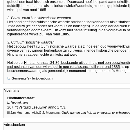
geheel een fraai historisch ensemble. Daarnaast heeft het pand aanmerkelijk
duidelijk herkenbaar is als historisch winkel/woonhuis, met een gepleisterde 
winkelpui van rond 1885.
2. Bouw- en/of kunsthistorische waarden
Het pand heeft bouwhistorische waarde omdat het herkenbaar is als historisc
15de eeuw (kelder onder het voorhuis en balklagen). In de loop der eeuwen zi
veranderingen doorgevoerd. Dit komt met name tot uiting in de voorgevel in ne
bijbehorende winkelpui, van rond 1885.
3. Cultuurhistorische waarden
Het gebouw heeft cultuurhistorische waarde als zijnde een oud woon-werkhui
diverse vernieuwingen herkenbaar zijn uit verschillende historische perioden
Hinthamerstraat een echte winkelstraat werd.
Het object
Hinthamerstraat 34-36, bestaande uit een huis met een bouwkundig
met restanten van een winkelpui in neo-renaissance-stijl van rond 1885
, is o
beschermenswaardig als gemeentelijk monument in de gemeente 's-Hertoge
Gemeente 's-Hertogenbosch
Mosmans
Hinthamerstraat
L. Heuvelmans
267. "'t Verguld Leeuwke" anno 1753.
Jan Mosmans, Alph.G.J. Mosmans,
Oude namen van huizen en straten te
's-Hertog
Adresboeken