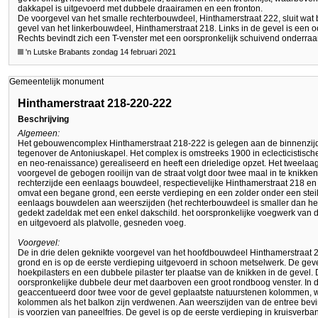
dakkapel is uitgevoerd met dubbele draairamen en een fronton.
De voorgevel van het smalle rechterbouwdeel, Hinthamerstraat 222, sluit wat b
gevel van het linkerbouwdeel, Hinthamerstraat 218. Links in de gevel is een o
Rechts bevindt zich een T-venster met een oorspronkelijk schuivend onderra
'n Lutske Brabants zondag 14 februari 2021
Gemeentelijk monument
Hinthamerstraat 218-220-222
Beschrijving
Algemeen:
Het gebouwencomplex Hinthamerstraat 218-222 is gelegen aan de binnenzijde
tegenover de Antoniuskapel. Het complex is omstreeks 1900 in eclecticistische
en neo-renaissance) gerealiseerd en heeft een drieledige opzet. Het tweelaa
voorgevel de gebogen rooilijn van de straat volgt door twee maal in te knikken,
rechterzijde een eenlaags bouwdeel, respectievelijke Hinthamerstraat 218 e
omvat een begane grond, een eerste verdieping en een zolder onder een steil
eenlaags bouwdelen aan weerszijden (het rechterbouwdeel is smaller dan he
gedekt zadeldak met een enkel dakschild. het oorspronkelijke voegwerk van 
en uitgevoerd als platvolle, gesneden voeg.
Voorgevel:
De in drie delen geknikte voorgevel van het hoofdbouwdeel Hinthamerstraat 
grond en is op de eerste verdieping uitgevoerd in schoon metselwerk. De gev
hoekpilasters en een dubbele pilaster ter plaatse van de knikken in de gevel.
oorspronkelijke dubbele deur met daarboven een groot rondboog venster. In d
geaccentueerd door twee voor de gevel geplaatste natuurstenen kolommen, w
kolommen als het balkon zijn verdwenen. Aan weerszijden van de entree bevin
is voorzien van paneelfries. De gevel is op de eerste verdieping in kruisverb