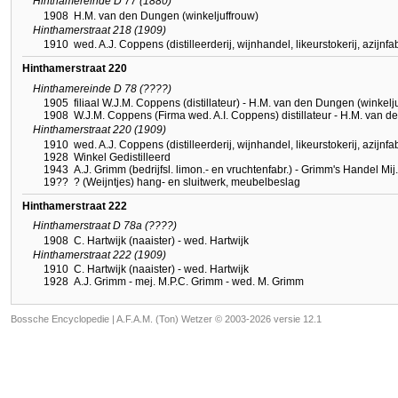
Hinthamereinde D 77 (1880)
1908
H.M. van den Dungen (winkeljuffrouw)
Hinthamerstraat 218 (1909)
1910
wed. A.J. Coppens (distilleerderij, wijnhandel, likeurstokerij, azijn
Hinthamerstraat 220
Hinthamereinde D 78 (????)
1905
filiaal W.J.M. Coppens (distillateur) - H.M. van den Dungen (winkelj
1908
W.J.M. Coppens (Firma wed. A.I. Coppens) distillateur - H.M. van d
Hinthamerstraat 220 (1909)
1910
wed. A.J. Coppens (distilleerderij, wijnhandel, likeurstokerij, azijnfa
1928
Winkel Gedistilleerd
1943
A.J. Grimm (bedrijfsl. limon.- en vruchtenfabr.) - Grimm's Handel Mij. 
19??
? (Weijntjes) hang- en sluitwerk, meubelbeslag
Hinthamerstraat 222
Hinthamerstraat D 78a (????)
1908
C. Hartwijk (naaister) - wed. Hartwijk
Hinthamerstraat 222 (1909)
1910
C. Hartwijk (naaister) - wed. Hartwijk
1928
A.J. Grimm - mej. M.P.C. Grimm - wed. M. Grimm
Bossche Encyclopedie |
A.F.A.M. (Ton) Wetzer © 2003-2026 versie 12.1