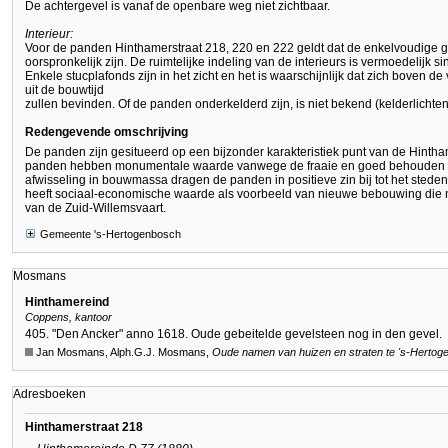
De achtergevel is vanaf de openbare weg niet zichtbaar.
Interieur:
Voor de panden Hinthamerstraat 218, 220 en 222 geldt dat de enkelvoudige 
oorspronkelijk zijn. De ruimtelijke indeling van de interieurs is vermoedelijk s
Enkele stucplafonds zijn in het zicht en het is waarschijnlijk dat zich boven 
uit de bouwtijd
zullen bevinden. Of de panden onderkelderd zijn, is niet bekend (kelderlichten
Redengevende omschrijving
De panden zijn gesitueerd op een bijzonder karakteristiek punt van de Hintha
panden hebben monumentale waarde vanwege de fraaie en goed behouden det
afwisseling in bouwmassa dragen de panden in positieve zin bij tot het sted
heeft sociaal-economische waarde als voorbeeld van nieuwe bebouwing die n
van de Zuid-Willemsvaart.
Gemeente 's-Hertogenbosch
Mosmans
Hinthamereind
Coppens, kantoor
405. "Den Ancker" anno 1618. Oude gebeitelde gevelsteen nog in den gevel.
Jan Mosmans, Alph.G.J. Mosmans,
Oude namen van huizen en straten te
's-Hertog
Adresboeken
Hinthamerstraat 218