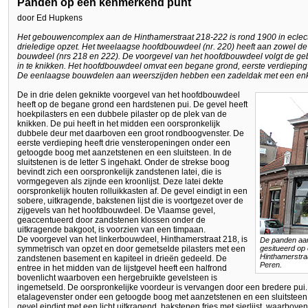
Panden op een kenmerkend punt
door Ed Hupkens
Het gebouwencomplex aan de Hinthamerstraat 218-222 is rond 1900 in eclectis
drieledige opzet. Het tweelaagse hoofdbouwdeel (nr. 220) heeft aan zowel de 
bouwdeel (nrs 218 en 222). De voorgevel van het hoofdbouwdeel volgt de geb
in te knikken. Het hoofdbouwdeel omvat een begane grond, eerste verdieping 
De eenlaagse bouwdelen aan weerszijden hebben een zadeldak met een enke
De in drie delen geknikte voorgevel van het hoofdbouwdeel
heeft op de begane grond een hardstenen pui. De gevel heeft
hoekpilasters en een dubbele pilaster op de plek van de
knikken. De pui heeft in het midden een oorspronkelijk
dubbele deur met daarboven een groot rondboogvenster. De
eerste verdieping heeft drie vensteropeningen onder een
getoogde boog met aanzetstenen en een sluitsteen. In de
sluitstenen is de letter S ingehakt. Onder de strekse boog
bevindt zich een oorspronkelijk zandstenen latei, die is
vormgegeven als zijnde een kroonlijst. Deze latei dekte
oorspronkelijk houten rolluikkasten af. De gevel eindigt in een
sobere, uitkragende, bakstenen lijst die is voortgezet over de
zijgevels van het hoofdbouwdeel. De Vlaamse gevel,
geaccentueerd door zandstenen klossen onder de
uitkragende bakgoot, is voorzien van een timpaan.
De voorgevel van het linkerbouwdeel, Hinthamerstraat 218, is
De panden aan
symmetrisch van opzet en door gemetselde pilasters met een
gesitueerd op 
Hinthamerstra
zandstenen basement en kapiteel in drieën gedeeld. De
Peren.
entree in het midden van de lijstgevel heeft een halfrond
bovenlicht waarboven een hergebruikte gevelsteen is
ingemetseld. De oorspronkelijke voordeur is vervangen door een bredere pui.
etalagevenster onder een getoogde boog met aanzetstenen en een sluitsteen. I
gevel eindigt met een licht uitkragend, bakstenen fries met sierlijst, waarbo