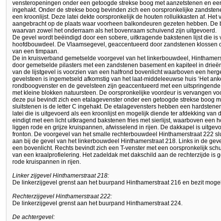
vensteropeningen onder een getoogde strekse boog met aanzetstenen en een slu
ingehakt. Onder de strekse boog bevinden zich een oorspronkelijke zandstenen
een kroonlijst. Deze latei dekte oorspronkelijk de houten rolluikkasten af. Het 
aangebracht op de plaats waar voorheen balkondeuren gezeten hebben. De be
waarvan zowel het onderraam als het bovenraam schuivend zijn uitgevoerd.
De gevel wordt beëindigd door een sobere, uitkragende bakstenen lijst die is 
hoofdbouwdeel. De Vlaamsegevel, geaccentueerd door zandstenen klossen on
van een timpaan.
De in kruisverband gemetselde voorgevel van het linkerbouwdeel, Hinthamers
door gemetselde pilasters met een zandstenen basement en kapiteel in drieën
van de lijstgevel is voorzien van een halfrond bovenlicht waarboven een herg
gevelsteen is ingemetseld afkomstig van het laat-middeleeuwse huis ‘Het anker
rondboogvenster en de gevelsteen zijn geaccentueerd met een uitspringende li
met kleine blokken natuursteen. De oorspronkelijke voordeur is vervangen vo
deze pui bevindt zich een etalagevenster onder een getoogde strekse boog me
sluitstenen is de letter C ingehakt. De etalagevensters hebben een hardste
latei die is uitgevoerd als een kroonlijst en mogelijk diende ter afdekking van 
eindigt met een licht uitkragend bakstenen fries met sierlijst, waarboven een
liggen rode en grijze kruispannen, afwisselend in rijen. De dakkapel is uitg
fronton. De voorgevel van het smalle rechterbouwdeel Hinthamerstraat 222 slui
aan bij de gevel van het linkerbouwdeel Hinthamerstraat 218. Links in de geve
een bovenlicht. Rechts bevindt zich een T-venster met een oorspronkelijk sch
van een kraalprofielering. Het zadeldak met dakschild aan de rechterzijde is
rode kruispannen in rijen.
Linker zijgevel Hinthamerstraat 218:
De linkerzijgevel grenst aan het buurpand Hinthamerstraat 216 en bezit moge
Rechterzijgevel Hinthamerstraat 222:
De linkerzijgevel grenst aan het buurpand Hinthamerstraat 224.
De achtergevel: