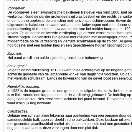
met een schild aan de achterzijde, gedekt met gesmoorde pannen. In het linke
Voorgevel:
De voorgevel is een symmetrische bakstenen lijstgevel van rond 1800, met 
winkelpui. Rond de pui die grotendeels uit glas bestaat en die rechts de wink
er een dunne gepleisterde omlijsting met horizontale schijnvoegen. Boven de 
uitgevoerd in baksteen in staand verband, met knipvoegen met zeer dunne st
materialisering sluiten zeer nauw aan op die van het rechter buurpand nr.19
gevels. Op de eerste en tweede verdieping zijn er twee vensters met hardste
strekse bogen. De vensters zijn gevuld met kozijnen met duivenjager-profiel, 
middenroede op de verdieping en vierruits schuiframen op de zolder. De gevel
hoofdgestel met een houten fries en een geprofileerde houten kroonlijst op blo
Zijgevels:
Het pand wordt aan beide zijden begrensd door bebouwing.
Achtergevel:
Volgens de bouwtekening uit 1953 werd in de achtergevel op de begane gron
achterste gedeelte van de uitgebreide winkel van daglicht te voorzien. Op de 
met vierruits schuifraam. Langs de bovenrand van de gevel loopt een eenvoudi
Ruimtelijke indeling:
In 1953 is de begane grond tot een grote ruimte uitgebroken en is de kelder o
is er links voorin een trapportaal naar de verdieping gebouwd. De indeling op
aangezien de trap zich eerst rechts achterin het pand bevond. De voorhuis-ac
waarschijnlijk nog bewaard.
Constructies:
Getuige een schetsmatige tekening naar aanleiding van een opname door de a
samengestelde balklagen verdeeld in drie balkvakken. Deze bestaan uit eiken
met gesneden acanthusblad-motief alsmede een console met een gesneden ho
nog oud, maar later is deze vervangen door een plat dak.