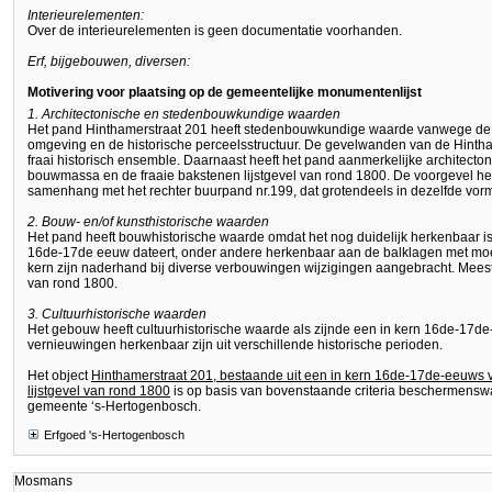
Interieurelementen:
Over de interieurelementen is geen documentatie voorhanden.
Erf, bijgebouwen, diversen:
Motivering voor plaatsing op de gemeentelijke monumentenlijst
1. Architectonische en stedenbouwkundige waarden
Het pand Hinthamerstraat 201 heeft stedenbouwkundige waarde vanwege d
omgeving en de historische perceelsstructuur. De gevelwanden van de Hintha
fraai historisch ensemble. Daarnaast heeft het pand aanmerkelijke architect
bouwmassa en de fraaie bakstenen lijstgevel van rond 1800. De voorgevel he
samenhang met het rechter buurpand nr.199, dat grotendeels in dezelfde vorm
2. Bouw- en/of kunsthistorische waarden
Het pand heeft bouwhistorische waarde omdat het nog duidelijk herkenbaar is a
16de-17de eeuw dateert, onder andere herkenbaar aan de balklagen met moer
kern zijn naderhand bij diverse verbouwingen wijzigingen aangebracht. Meest 
van rond 1800.
3. Cultuurhistorische waarden
Het gebouw heeft cultuurhistorische waarde als zijnde een in kern 16de-17
vernieuwingen herkenbaar zijn uit verschillende historische perioden.
Het object
Hinthamerstraat 201, bestaande uit een in kern 16de-17de-eeuws v
lijstgevel van rond 1800
is op basis van bovenstaande criteria beschermensw
gemeente ‘s-Hertogenbosch.
Erfgoed 's-Hertogenbosch
Mosmans