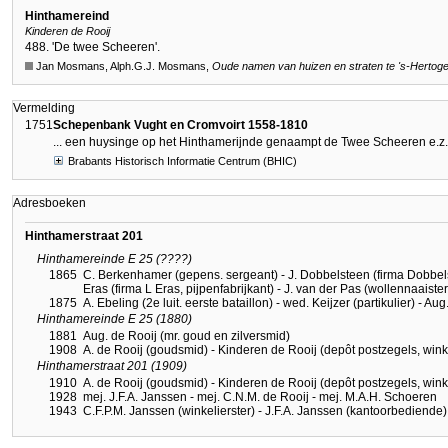
Hinthamereind
Kinderen de Rooij
488. 'De twee Scheeren'.
Jan Mosmans, Alph.G.J. Mosmans,
Oude namen van huizen en straten te
's-Hertog
Vermelding
1751
Schepenbank Vught en Cromvoirt 1558-1810
... een huysinge op het Hinthamerijnde genaampt de Twee Scheeren e.z. h
Brabants Historisch Informatie Centrum (BHIC)
Adresboeken
Hinthamerstraat 201
Hinthamereinde E 25 (????)
1865
C. Berkenhamer (gepens. sergeant) - J. Dobbelsteen (firma Dobbels
Eras (firma L Eras, pijpenfabrijkant) - J. van der Pas (wollennaaister
1875
A. Ebeling (2e luit. eerste bataillon) - wed. Keijzer (partikulier) - A
Hinthamereinde E 25 (1880)
1881
Aug. de Rooij (mr. goud en zilversmid)
1908
A. de Rooij (goudsmid) - Kinderen de Rooij (depôt postzegels, winke
Hinthamerstraat 201 (1909)
1910
A. de Rooij (goudsmid) - Kinderen de Rooij (depôt postzegels, winke
1928
mej. J.F.A. Janssen - mej. C.N.M. de Rooij - mej. M.A.H. Schoeren
1943
C.F.P.M. Janssen (winkelierster) - J.F.A. Janssen (kantoorbediende)