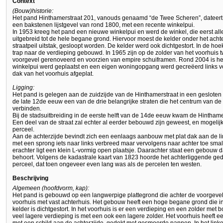
Context
(Bouw)historie:
Het pand Hinthamerstraat 201, vanouds genaamd “de Twee Scheren”, dateert i
een bakstenen lijstgevel van rond 1800, met een recente winkelpui.
In 1953 kreeg het pand een nieuwe winkelpui en werd de winkel, die eerst all
uitgebreid tot de hele begane grond. Hiervoor moest de kelder onder het acht
straatpeil uitstak, gesloopt worden. De kelder werd ook dichtgestort. In de hoe
trap naar de verdieping gebouwd. In 1965 zijn op de zolder van het voorhuis
voorgevel gerenoveerd en voorzien van empire schuiframen. Rond 2004 is he
winkelpui werd geplaatst en een eigen woningopgang werd gecreëerd links voo
dak van het voorhuis afgeplat.
Ligging:
Het pand is gelegen aan de zuidzijde van de Hinthamerstraat in een gesloten
de late 12de eeuw een van de drie belangrijke straten die het centrum van de
verbinden.
Bij de stadsuitbreiding in de eerste helft van de 14de eeuw kwam de Hinthame
Een deel van de straat zal echter al eerder bebouwd zijn geweest, en mogelij
perceel.
Aan de achterzijde bevindt zich een eenlaags aanbouw met plat dak aan de link
met een sprong iets naar links verbreed maar vervolgens naar achter toe sma
erachter ligt een klein L-vormig open plaatsje. Daarachter staat een gebouw da
behoort. Volgens de kadastrale kaart van 1823 hoorde het achterliggende gede
perceel, dat toen ongeveer even lang was als de percelen ten westen.
Beschrijving
Algemeen (hoofdvorm, kap):
Het pand is gebouwd op een langwerpige plattegrond die achter de voorgevel s
voorhuis met vast achterhuis. Het gebouw heeft een hoge begane grond die in
kelder is dichtgestort. In het voorhuis is er een verdieping en een zolder met bo
veel lagere verdieping is met een ook een lagere zolder. Het voorhuis heeft e