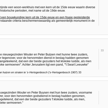
 zijnde een woon-werkhuis met een kern uit de 15de eeuw waarin diverse
 historische perioden, met name uit de 19de eeuw.
t een bouwkundige kern uit de 15de eeuw en een fraaie gepleisterde
venstaande criteria beschermenswaardig als gemeentelijk monument in de
33
de nieuwgezinden Wouter en Peter Buijsen met hunne twee zusters,
 er tegenover, voor de hervormden dienst in beslag hadden genomen
ngeteekend, dat een der beide gezusters het klokske luidde, als men
ieke sermoenen". Achter Jerusalem ligt een pand, "'t Swart Leeuwke"
 huizen en straten te
's-Hertogenbosch
('s-Hertogenbosch 1907) 33
ieuwgezinden Wouter en Peter Buysen met hun twee zusters, voorname
over, voor den hervormden godsdienst in beslag hadden genomen,
ekend, dat een der beide gezusters 't klokske luidde, als men,
tieke sermoenen."