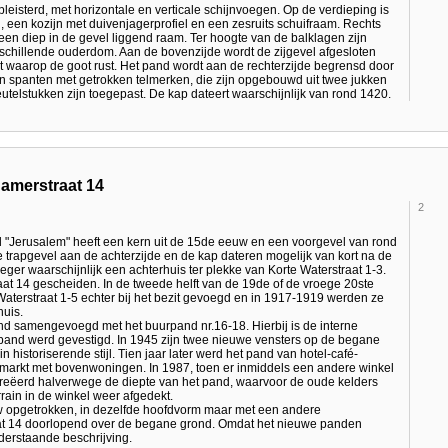
pleisterd, met horizontale en verticale schijnvoegen. Op de verdieping is
, een kozijn met duivenjagerprofiel en een zesruits schuifraam. Rechts
 een diep in de gevel liggend raam. Ter hoogte van de balklagen zijn
rschillende ouderdom. Aan de bovenzijde wordt de zijgevel afgesloten
st waarop de goot rust. Het pand wordt aan de rechterzijde begrensd door
en spanten met getrokken telmerken, die zijn opgebouwd uit twee jukken
sleutelstukken zijn toegepast. De kap dateert waarschijnlijk van rond 1420.
amerstraat 14
2
"Jerusalem" heeft een kern uit de 15de eeuw en een voorgevel van rond
 trapgevel aan de achterzijde en de kap dateren mogelijk van kort na de
er waarschijnlijk een achterhuis ter plekke van Korte Waterstraat 1-3.
aat 14 gescheiden. In de tweede helft van de 19de of de vroege 20ste
terstraat 1-5 echter bij het bezit gevoegd en in 1917-1919 werden ze
huis.
nd samengevoegd met het buurpand nr.16-18. Hierbij is de interne
 pand werd gevestigd. In 1945 zijn twee nieuwe vensters op de begane
n historiserende stijl. Tien jaar later werd het pand van hotel-café-
markt met bovenwoningen. In 1987, toen er inmiddels een andere winkel
ecreëerd halverwege de diepte van het pand, waarvoor de oude kelders
rrain in de winkel weer afgedekt.
uw opgetrokken, in dezelfde hoofdvorm maar met een andere
aat 14 doorlopend over de begane grond. Omdat het nieuwe panden
derstaande beschrijving.