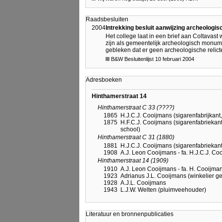
Raadsbesluiten
2004
Intrekking besluit aanwijzing archeolog
Het college laat in een brief aan Coltava
zijn als gemeentelijk archeologisch monume
gebleken dat er geen archeologische relict
B&W Besluitenlijst 10 februari 2004
Adresboeken
Hinthamerstraat 14
Hinthamerstraat C 33 (????)
1865
H.J.C.J. Cooijmans (sigarenfabrijkant, 
1875
H.F.C.J. Cooijmans (sigarenfabriekant,
school)
Hinthamerstraat C 31 (1880)
1881
H.J.C.J. Cooijmans (sigarenfabriekant,
1908
A.J. Leon Cooijmans - fa. H.J.C.J. Cooi
Hinthamerstraat 14 (1909)
1910
A.J. Leon Cooijmans - fa. H. Cooijman
1923
Adrianus J.L. Cooijmans (winkelier ged
1928
A.J.L. Cooijmans
1943
L.J.W. Welten (pluimveehouder)
Literatuur en bronnenpublicaties