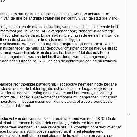
euw.
nthamerstraat op de oostelijke hoek met de Korte Waterstraat. De
n van de drie belangrijke straten die het centrum van de stad (de Markt)
ligt net buiten de oudste omwalling van de stad, die uit de eerste helft
amerstraat (de Leuvense- of Gevangenenpoort) stond tot in de vroege
het onderhavige pand. Bij de stadsuitbreiding in de eerste helft van de
e van de straat binnen de stadsmuren te liggen.
ge stadsmuur. Waarschijnlijk lag hier oorspronkelijk een gracht. Na de
en huizen tegen de muur aangebouwd, ontsloten door de nieuwe straat.
prong waarschijnlijk even diep als het huidige (dat dus ook Korte
perceel opgedeeld, waarna het bezit wederom werd samengevoegd.
e aan het buurpand nr.16-18, en aan de achterzijde aan de nieuwbouw
 ondiepe rechthoekige plattegrond. Het gebouw heeft een hoge begane
teeds een oude kelder ligt, die echter niet meer toegankelijk is, en
verder uit een verdieping en een zolder met borstwering en vliering
 voorzijde. Het dak is gedekt met gesmoorde muldenpannen. Onderaan
choorstenen met daartussen een kleine dakkapel uit de vroege 20ste
en kleine dakkapel.
3
ijstgevel van drie vensterassen breed, daterend van rond 1870. Op de
elpui. Hierboven bevindt zich een laag gepleisterd fries met
e onderdeel vormden van een oudere pui. De kroonlijst loopt door over het
iepe horizontale schijnvoegen aangebracht in het pleisterwerk.
t gepleisterde omlijstingen met afgeronde bovenhoeken en zware neo-