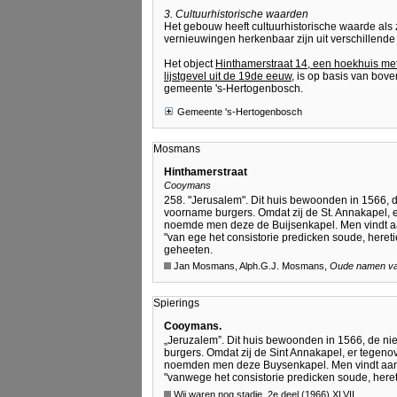
3. Cultuurhistorische waarden
Het gebouw heeft cultuurhistorische waarde als
vernieuwingen herkenbaar zijn uit verschillende
Het object
Hinthamerstraat 14, een hoekhuis me
lijstgevel uit de 19de eeuw
, is op basis van bo
gemeente 's-Hertogenbosch.
Gemeente 's-Hertogenbosch
Mosmans
Hinthamerstraat
Cooymans
258. "Jerusalem". Dit huis bewoonden in 1566, 
voorname burgers. Omdat zij de St. Annakapel,
noemde men deze de Buijsenkapel. Men vindt aa
"van ege het consistorie predicken soude, heret
geheeten.
Jan Mosmans, Alph.G.J. Mosmans,
Oude namen van
Spierings
Cooymans.
„Jeruzalem”. Dit huis bewoonden in 1566, de n
burgers. Omdat zij de Sint Annakapel, er tegen
noemden men deze Buysenkapel. Men vindt aanget
"vanwege het consistorie predicken soude, here
Wij waren nog stadje, 2e deel (1966) XLVII