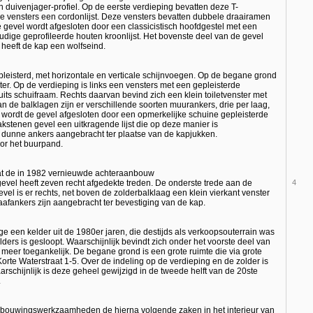
duivenjager-profiel. Op de eerste verdieping bevatten deze T-
e vensters een cordonlijst. Deze vensters bevatten dubbele draairamen
e gevel wordt afgesloten door een classicistisch hoofdgestel met een
voudige geprofileerde houten kroonlijst. Het bovenste deel van de gevel
 heeft de kap een wolfseind.
epleisterd, met horizontale en verticale schijnvoegen. Op de begane grond
ter. Op de verdieping is links een vensters met een gepleisterde
ruits schuifraam. Rechts daarvan bevind zich een klein toiletvenster met
n de balklagen zijn er verschillende soorten muurankers, drie per laag,
wordt de gevel afgesloten door een opmerkelijke schuine gepleisterde
bakstenen gevel een uitkragende lijst die op deze manier is
e dunne ankers aangebracht ter plaatse van de kapjukken.
or het buurpand.
aat de in 1982 vernieuwde achteraanbouw
evel heeft zeven recht afgedekte treden. De onderste trede aan de
4
 gevel is er rechts, net boven de zolderbalklaag een klein vierkant venster
aafankers zijn aangebracht ter bevestiging van de kap.
 een kelder uit de 1980er jaren, die destijds als verkoopsouterrain was
rs is gesloopt. Waarschijnlijk bevindt zich onder het voorste deel van
 meer toegankelijk. De begane grond is een grote ruimte die via grote
orte Waterstraat 1-5. Over de indeling op de verdieping en de zolder is
chijnlijk is deze geheel gewijzigd in de tweede helft van de 20ste
.
verbouwingswerkzaamheden de hierna volgende zaken in het interieur van