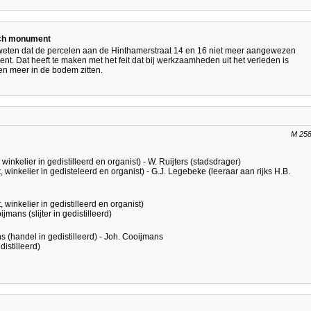
isch monument
st weten dat de percelen aan de Hinthamerstraat 14 en 16 niet meer aangewezen
nt. Dat heeft te maken met het feit dat bij werkzaamheden uit het verleden is
en meer in de bodem zitten.
M 25
winkelier in gedistilleerd en organist) - W. Ruijters (stadsdrager)
 winkelier in gedisteleerd en organist) - G.J. Legebeke (leeraar aan rijks H.B.
 winkelier in gedistilleerd en organist)
jmans (slijter in gedistilleerd)
s (handel in gedistilleerd) - Joh. Cooijmans
istilleerd)