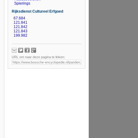
Spierings
Rijksdienst Cultureel Erfgoed
67.684
121.841
121.842
121.843
199.982
410.649
BT-035583
URL om naar deze pagina te linken: