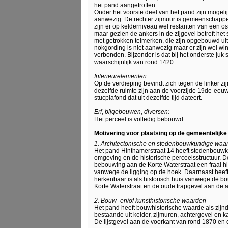
het pand aangetroffen.
Onder het voorste deel van het pand zijn mogel
aanwezig. De rechter zijmuur is gemeenschappe
zijn er op kelderniveau wel restanten van een
maar gezien de ankers in de zijgevel betreft he
met getrokken telmerken, die zijn opgebouwd uit
nokgording is niet aanwezig maar er zijn wel wi
verbonden. Bijzonder is dat bij het onderste juk
waarschijnlijk van rond 1420.
Interieurelementen:
Op de verdieping bevindt zich tegen de linker z
dezelfde ruimte zijn aan de voorzijde 19de-ee
stucplafond dat uit dezelfde tijd dateert.
Erf, bijgebouwen, diversen:
Het perceel is volledig bebouwd.
Motivering voor plaatsing op de gemeentelijk
1. Architectonische en stedenbouwkundige waa
Het pand Hinthamerstraat 14 heeft stedenbou
omgeving en de historische perceelsstructuur.
bebouwing aan de Korte Waterstraat een fraai 
vanwege de ligging op de hoek. Daarnaast heeft
herkenbaar is als historisch huis vanwege de bo
Korte Waterstraat en de oude trapgevel aan de a
2. Bouw- en/of kunsthistorische waarden
Het pand heeft bouwhistorische waarde als zijn
bestaande uit kelder, zijmuren, achtergevel en 
De lijstgevel aan de voorkant van rond 1870 en d