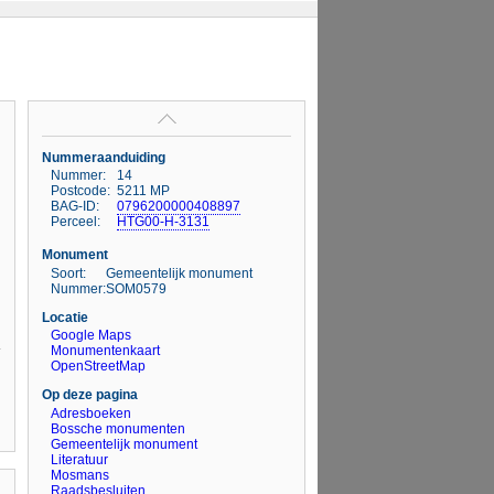
Nummeraanduiding
Nummer:
14
Postcode:
5211 MP
BAG-ID:
0796200000408897
Perceel:
HTG00-H-3131
Monument
Soort:
Gemeentelijk monument
Nummer:
SOM0579
Locatie
Google Maps
Monumentenkaart
OpenStreetMap
Op deze pagina
Adresboeken
Bossche monumenten
Gemeentelijk monument
Literatuur
Mosmans
Raadsbesluiten