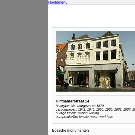
Hoofdmenu
Hinthamerstraat 14
bouwjaar: XV, voorgevel ca.1870
verbouwingen: 1942, 1945, 1955, 1965, 1982, 1987, 1
huidige functie: winkel-woning
oorspronkelijke functie: woon-werkhuis
Bossche monumenten