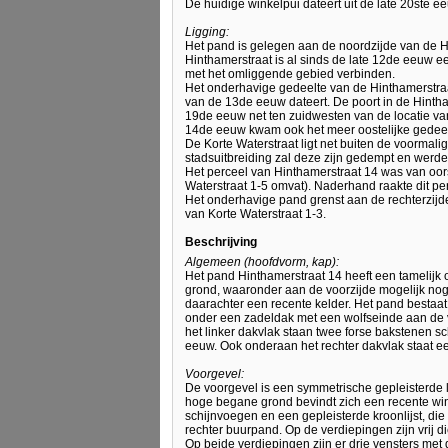
De huidige winkelpui dateert uit de late 20ste e
Ligging:
Het pand is gelegen aan de noordzijde van de Hi
Hinthamerstraat is al sinds de late 12de eeuw ee
met het omliggende gebied verbinden.
Het onderhavige gedeelte van de Hinthamerstraat 
van de 13de eeuw dateert. De poort in de Hinth
19de eeuw net ten zuidwesten van de locatie van 
14de eeuw kwam ook het meer oostelijke gedeelt
De Korte Waterstraat ligt net buiten de voormali
stadsuitbreiding zal deze zijn gedempt en werd
Het perceel van Hinthamerstraat 14 was van oors
Waterstraat 1-5 omvat). Naderhand raakte dit 
Het onderhavige pand grenst aan de rechterzijd
van Korte Waterstraat 1-3.
Beschrijving
Algemeen (hoofdvorm, kap):
Het pand Hinthamerstraat 14 heeft een tamelijk
grond, waaronder aan de voorzijde mogelijk nog s
daarachter een recente kelder. Het pand bestaat 
onder een zadeldak met een wolfseinde aan de
het linker dakvlak staan twee forse bakstenen s
eeuw. Ook onderaan het rechter dakvlak staat e
Voorgevel:
De voorgevel is een symmetrische gepleisterde l
hoge begane grond bevindt zich een recente wink
schijnvoegen en een gepleisterde kroonlijst, di
rechter buurpand. Op de verdiepingen zijn vrij d
Op beide verdiepingen zijn er drie vensters me