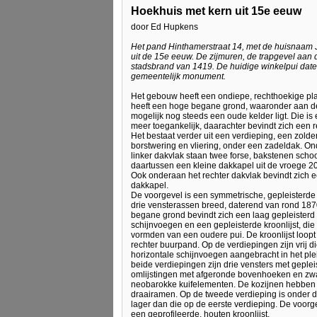
Hoekhuis met kern uit 15e eeuw
door Ed Hupkens
Het pand Hinthamerstraat 14, met de huisnaam Je
uit de 15e eeuw. De zijmuren, de trapgevel aan 
stadsbrand van 1419. De huidige winkelpui datee
gemeentelijk monument.
Het gebouw heeft een ondiepe, rechthoekige pla
heeft een hoge begane grond, waaronder aan de
mogelijk nog steeds een oude kelder ligt. Die is 
meer toegankelijk, daarachter bevindt zich een r
Het bestaat verder uit een verdieping, een zolde
borstwering en vliering, onder een zadeldak. O
linker dakvlak staan twee forse, bakstenen scho
daartussen een kleine dakkapel uit de vroege 2
Ook onderaan het rechter dakvlak bevindt zich e
dakkapel.
De voorgevel is een symmetrische, gepleisterde 
drie vensterassen breed, daterend van rond 18
begane grond bevindt zich een laag gepleisterd 
schijnvoegen en een gepleisterde kroonlijst, di
vormden van een oudere pui. De kroonlijst loopt
rechter buurpand. Op de verdiepingen zijn vrij d
horizontale schijnvoegen aangebracht in het ple
beide verdiepingen zijn drie vensters met geplei
omlijstingen met afgeronde bovenhoeken en zw
neobarokke kuifelementen. De kozijnen hebben e
draairamen. Op de tweede verdieping is onder d
lager dan die op de eerste verdieping. De voorge
een geprofileerde, houten kroonlijst.