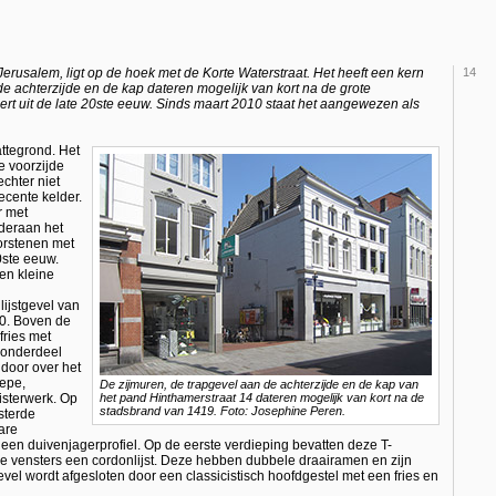
rusalem, ligt op de hoek met de Korte Waterstraat. Het heeft een kern
14
de achterzijde en de kap dateren mogelijk van kort na de grote
rt uit de late 20ste eeuw. Sinds maart 2010 staat het aangewezen als
ttegrond. Het
 voorzijde
echter niet
ecente kelder.
r met
nderaan het
orstenen met
0ste eeuw.
en kleine
lijstgevel van
70. Boven de
fries met
e onderdeel
 door over het
iepe,
De zijmuren, de trapgevel aan de achterzijde en de kap van
isterwerk. Op
het pand Hinthamerstraat 14 dateren mogelijk van kort na de
stadsbrand van 1419. Foto: Josephine Peren.
sterde
are
en duivenjagerprofiel. Op de eerste verdieping bevatten deze T-
e vensters een cordonlijst. Deze hebben dubbele draairamen en zijn
vel wordt afgesloten door een classicistisch hoofdgestel met een fries en