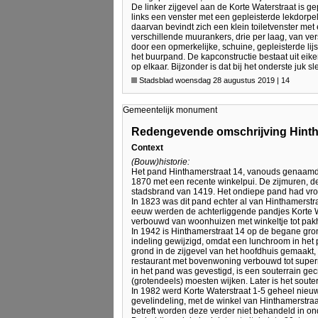
De linker zijgevel aan de Korte Waterstraat is ge
links een venster met een gepleisterde lekdorpel
daarvan bevindt zich een klein toiletvenster met
verschillende muurankers, drie per laag, van ve
door een opmerkelijke, schuine, gepleisterde lij
het buurpand. De kapconstructie bestaat uit eik
op elkaar. Bijzonder is dat bij het onderste juk 
Stadsblad woensdag 28 augustus 2019 | 14
Gemeentelijk monument
Redengevende omschrijving Hinth
Context
(Bouw)historie:
Het pand Hinthamerstraat 14, vanouds genaamd 
1870 met een recente winkelpui. De zijmuren, de
stadsbrand van 1419. Het ondiepe pand had vroeg
In 1823 was dit pand echter al van Hinthamerstr
eeuw werden de achterliggende pandjes Korte Wa
verbouwd van woonhuizen met winkeltje tot pak
In 1942 is Hinthamerstraat 14 op de begane gro
indeling gewijzigd, omdat een lunchroom in het
grond in de zijgevel van het hoofdhuis gemaakt, i
restaurant met bovenwoning verbouwd tot super
in het pand was gevestigd, is een souterrain g
(grotendeels) moesten wijken. Later is het soute
In 1982 werd Korte Waterstraat 1-5 geheel nie
gevelindeling, met de winkel van Hinthamerstr
betreft worden deze verder niet behandeld in on