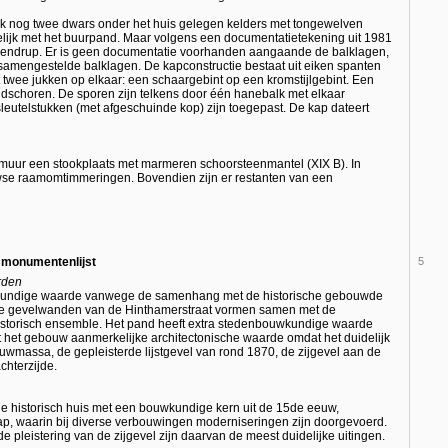
ijk nog twee dwars onder het huis gelegen kelders met tongewelven
lijk met het buurpand. Maar volgens een documentatietekening uit 1981
 osendrup. Er is geen documentatie voorhanden aangaande de balklagen,
t samengestelde balklagen. De kapconstructie bestaat uit eiken spanten
 twee jukken op elkaar: een schaargebint op een kromstijlgebint. Een
ndschoren. De sporen zijn telkens door één hanebalk met elkaar
 sleutelstukken (met afgeschuinde kop) zijn toegepast. De kap dateert
ijmuur een stookplaats met marmeren schoorsteenmantel (XIX B). In
uwse raamomtimmeringen. Bovendien zijn er restanten van een
e monumentenlijst
5
rden
wkundige waarde vanwege de samenhang met de historische gebouwde
 De gevelwanden van de Hinthamerstraat vormen samen met de
historisch ensemble. Het pand heeft extra stedenbouwkundige waarde
 het gebouw aanmerkelijke architectonische waarde omdat het duidelijk
uwmassa, de gepleisterde lijstgevel van rond 1870, de zijgevel aan de
chterzijde.
de historisch huis met een bouwkundige kern uit de 15de eeuw,
kap, waarin bij diverse verbouwingen moderniseringen zijn doorgevoerd.
e pleistering van de zijgevel zijn daarvan de meest duidelijke uitingen.