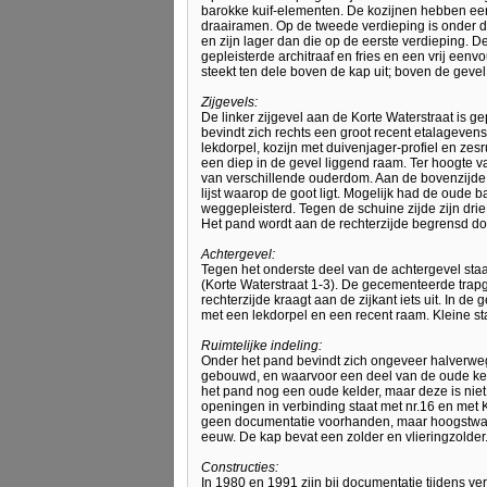
barokke kuif-elementen. De kozijnen hebben een 
draairamen. Op de tweede verdieping is onder d
en zijn lager dan die op de eerste verdieping. D
gepleisterde architraaf en fries en een vrij een
steekt ten dele boven de kap uit; boven de gevel
Zijgevels:
De linker zijgevel aan de Korte Waterstraat is g
bevindt zich rechts een groot recent etalagevens
lekdorpel, kozijn met duivenjager-profiel en zes
een diep in de gevel liggend raam. Ter hoogte va
van verschillende ouderdom. Aan de bovenzijde 
lijst waarop de goot ligt. Mogelijk had de oude 
weggepleisterd. Tegen de schuine zijde zijn dri
Het pand wordt aan de rechterzijde begrensd do
Achtergevel:
Tegen het onderste deel van de achtergevel st
(Korte Waterstraat 1-3). De gecementeerde trapg
rechterzijde kraagt aan de zijkant iets uit. In de
met een lekdorpel en een recent raam. Kleine st
Ruimtelijke indeling:
Onder het pand bevindt zich ongeveer halverwege
gebouwd, en waarvoor een deel van de oude kelde
het pand nog een oude kelder, maar deze is niet
openingen in verbinding staat met nr.16 en met K
geen documentatie voorhanden, maar hoogstwaars
eeuw. De kap bevat een zolder en vlieringzolder
Constructies:
In 1980 en 1991 zijn bij documentatie tijdens 