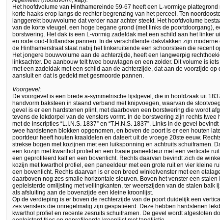
Algemeen (hoofdvorm, kap):
Het hoofdvolume van Hinthamereinde 59-67 heeft een L-vormige plattegrond m
korte haaks erop langs de rechter begrenzing van het perceel. Ten noordoosten
langgerekt bouwvolume dat verder naar achter steekt. Het hoofdvolume bestaat
van de korte vleugel, een hoge begane grond (met links de poortdoorgang), 
borstwering. Het dak is een L-vormig zadeldak met een schild aan het linker 
en rode oud-Hollandse pannen. In de verschillende dakvlakken zijn modern
de Hinthamerstraat staat nabij het linkeruiteinde een schoorsteen die recent
Het jongere bouwvolume aan de achterzijde, heeft een langwerpig rechthoek
linksachter. De aanbouw telt twee bouwlagen en een zolder. Dit volume is iets
met een zadeldak met een schild aan de achterzijde, dat aan de voorzijde op
aansluit en dat is gedekt met gesmoorde pannen.
Voorgevel:
De voorgevel is een brede a-symmetrische lijstgevel, die in hoofdzaak uit 183
handvorm baksteen in staand verband met knipvoegen, waarvan de stootvoeg
gevel is er een hardstenen plint, met daarboven een borstwering die wordt afg
tevens de lekdorpel van de vensters vormt. In de borstwering zijn rechts twe
met de inscripties “L.I.N.S. 1837” en “T.H.N.S. 1837”. Links in de gevel bevindt
twee hardstenen blokken opgenomen, en boven de poort is er een houten lat
poortdeur heeft houten kraaldelen en dateert uit de vroege 20ste eeuw. Rechts
strekse bogen met kozijnen met een luiksponning en achtruits schuiframen. 
een kozijn met kwarthol profiel en een fraaie paneeldeur met een verticale rui
een geprofileerd kalf en een bovenlicht. Rechts daarvan bevindt zich de wink
kozijn met kwarthol profiel, een paneeldeur met een grote ruit en vier kleine r
een bovenlicht. Rechts daarvan is er een breed winkelvenster met een etal
daarboven nog zes smalle horizontale sleuven. Boven het venster een stalen I-
gepleisterde omlijsting met vellingkanten, ter weerszijden van de stalen balk 
als afsluiting aan de bovenzijde een kleine kroonlijst.
Op de verdieping is er boven de rechterzijde van de poort duidelijk een vertica
zes vensters die onregelmatig zijn gespatiëerd. Deze hebben hardstenen lekd
kwarthol profiel en recente zesruits schuiframen. De gevel wordt afgesloten do