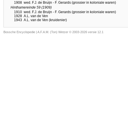
1908
wed. F.J. de Bruijn - F. Gerards (grossier in koloniale waren)
Hinthamereinde 59 (1909)
1910
wed. F.J. de Bruijn - F. Gerards (grossier in koloniale waren)
1928
A.L. van de Ven
1943
A.L. van de Ven (kruidenier)
Bossche Encyclopedie |
A.F.A.M. (Ton) Wetzer © 2003-2026 versie 12.1