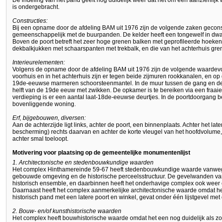
De indeling van het pand geeft nog duidelijk weer dat het om een aanzienlijk
is ondergebracht.
Constructies:
Bij een opname door de afdeling BAM uit 1976 zijn de volgende zaken geconst
gemeenschappelijk met de buurpanden. De kelder heeft een tongewelf in dwar
Boven de poort betreft het zeer hoge grenen balken met geprofileerde hoeke
dekbalkjukken met schaarspanten met trekbalk, en die van het achterhuis gr
Interieurelementen:
Volgens de opname door de afdeling BAM uit 1976 zijn de volgende waardevol
voorhuis en in het achterhuis zijn er tegen beide zijmuren rookkanalen, en 
19de-eeuwse marmeren schoorsteenmantel. In de muur tussen de gang en de o
helft van de 19de eeuw met zwikken. De opkamer is te bereiken via een fraaie
verdieping is er een aantal laat-18de-eeuwse deurtjes. In de poortdoorgang b
bovenliggende woning.
Erf, bijgebouwen, diversen:
Aan de achterzijde ligt links, achter de poort, een binnenplaats. Achter het l
bescherming) rechts daarvan en achter de korte vleugel van het hoofdvolume, ui
achter smal toeloopt.
Motivering voor plaatsing op de gemeentelijke monumentenlijst
1. Architectonische en stedenbouwkundige waarden
Het complex Hinthamereinde 59-67 heeft stedenbouwkundige waarde vanweg
gebouwde omgeving en de historische perceelsstructuur. De gevelwanden va
historisch ensemble, en daarbinnen heeft het onderhavige complex ook wee
Daarnaast heeft het complex aanmerkelijke architectonische waarde omdat he
historisch pand met een latere poort en winkel, gevat onder één lijstgevel m
2. Bouw- en/of kunsthistorische waarden
Het complex heeft bouwhistorische waarde omdat het een nog duidelijk als z