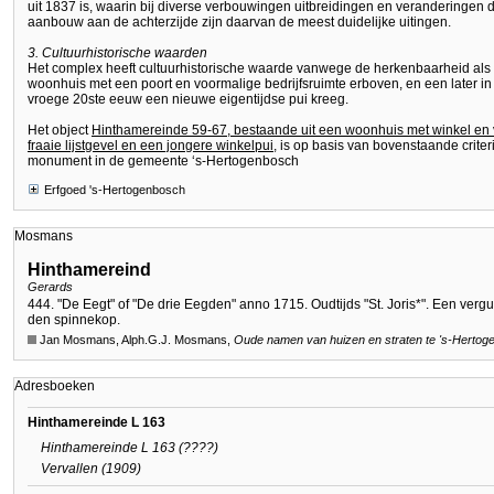
uit 1837 is, waarin bij diverse verbouwingen uitbreidingen en veranderingen 
aanbouw aan de achterzijde zijn daarvan de meest duidelijke uitingen.
3. Cultuurhistorische waarden
Het complex heeft cultuurhistorische waarde vanwege de herkenbaarheid al
woonhuis met een poort en voormalige bedrijfsruimte erboven, en een later i
vroege 20ste eeuw een nieuwe eigentijdse pui kreeg.
Het object
Hinthamereinde 59-67, bestaande uit een woonhuis met winkel en v
fraaie lijstgevel en een jongere winkelpui
, is op basis van bovenstaande crit
monument in de gemeente ‘s-Hertogenbosch
Erfgoed 's-Hertogenbosch
Mosmans
Hinthamereind
Gerards
444. "De Eegt" of "De drie Eegden" anno 1715. Oudtijds "St. Joris*". Een ver
den spinnekop.
Jan Mosmans, Alph.G.J. Mosmans,
Oude namen van huizen en straten te
's-Hertog
Adresboeken
Hinthamereinde L 163
Hinthamereinde L 163 (????)
Vervallen (1909)