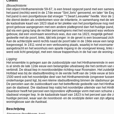
Context
(Bouw)historie:
Het object Hinthamereinde 59-67, is een breed opgezet pand met een samenge
het pand (rechts) werd in de 17de eeuw “Sint Joris” genoemd, en later “de Eeg
het pand is een poortgebouw dat vroeger “’t Swart Leeuwke” heette. Voor d
die dienst deden als onderkomen voor de infanterie, in samenhang met de iet
de kadastrale kaart van 1823 staat er ter plekke van het poortgebouw nog nie
groot gebouw aangegeven met een andere plattegrond dan het huidige pand, 
dat via een gang lang de rechter perceelsgrens met het voorpand was verbond
gebouw, dat een voornaam woonhuis was, dus van na 1823, mogelijk geheel ui
gedeelte met de poort, links, lijkt iets jonger: in de gevel is een bouwnaad zich
Aan de achterzijde werd rechts naast de poort later in de 19de eeuw een lan
toegevoegd. In 1911 vond er een verbouwing plaats, waarbij in het voorname
aangebracht en het woonhuis een aparte ingang in de voorgevel kreeg, links 
werd ook licht gewijzigd, met een nieuw trappenhuis in de hal van de woning 
Ligging:
Het ensemble is gelegen aan de zuidoostzijde van het Hinthamereinde in ee
is al sinds de late 12de eeuw een belangrijke uitvalsweg die het centrum van
verbindt. De straat liep in noordoostelijke richting naar Rosmalen. Het zuidel
Hofstad was bij de stadsuitbreiding in de eerste helft van de 14de eeuw al b
1500 werd ook het noordelijke deel van het Hinthamereinde (ongeveer tussen 
onderhavige pand ligt, bij een kleine stadsuitbreiding binnen de stadsmuur ge
De percelen aan de zuidoostkant van het betreffende gedeelte van het Hintham
aan de stadswal. Die stadswal liep nabij het noordelijke uiteinde van het Hint
Daardoor heeft het perceel een bijzondere vijfhoekige vorm met een schuine 
stadswal vroeger liep. In de kadastrale kaart van 1823 is het perceel aan die
huidige perceel, waar aan de noordoost- en de oostzijde delen van zijn afges
woningbouw aan de Aastraat.
Beschrijving