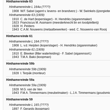
Hinthamereinde 63
Hinthamereinde L 164a (????)
1908
W.F. Sabel (agent v. levens- en brandverz.) - W. Swinkels (ijzergiete
Hinthamereinde 63 (1909)
1910
C. de Hart (koperslager) - H. Hendriks (sigarenmaker)
1923
Franciscus M. Assmann (meesterknecht tin en loodpletterij)
1928
H. Pelders
1943
C.A.M. Nouwens (metaalbewerker) - wed. C. Nouwens-van Rooij
Hinthamereinde 61
Hinthamereinde L 164 (????)
1908
L. v.d. Heijden (koperslager) - H. Hendriks (sigarenmaker)
Hinthamereinde 61 (1909)
1910
E. Bleeker (fitter waterleiding) - F. Sabel (sigarensort.)
1943
T.M.A. Bakx (koopman)
Hinthamereinde 59b
Hinthamereinde 59b (1909)
1928
I. Terpák (monteur)
Hinthamereinde 59a
Hinthamereinde 59a (1909)
1928
M.G. van de Ven
1943
F.M.A. Timmermans (meubelmaker) - L.J.A. Timmermans (goudsmi
Hinthamereinde 59
Hinthamereinde L 165 (????)
1897
F. Gerards (koopman)