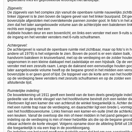
gepleisterd fries en geprofileerde kroonlijst met tandlijstje.
Zijgevels:
De zijgevels van het complex zijn vanuit de openbare ruimte nauwelijks zicht
linker zijgevel is te zien boven de lagere gevel van het linker buurpand. Dit 
bovenzijde afgesloten met overstekende pannen zonder goot. In foto’s in het a
zien dat het later aangebouwde volume aan de achterzijde een bakstenen link
rechts een ingang met een
dubbele houten deur en een bovenlicht, en links een venster met een 9-ruits 
de ingang en het venster vensters met 6-ruits schuiframen.
Achtergevel:
De achtergevel is vanuit de openbare ruimte niet zichtbaar, maar op foto’s in 
andere uit 1979) is het volgende te zien. Boven de poort is er een stalen bal
handvorm baksteen in kruisverband, met op de verdieping en de zolder houte
opgenomen in een kleine dakkapel met zadeldakje en een hijsbalk. Op de verdi
venster met een zesruits raam. Langs de dakrand een eenvoudige houten goot
later aangebouwde volume heeft op de begane grond in het midden een venst
bovenzijde is er geen goot of lijst. De topgevel van de korte arm van het ho
op de verdieping twee vensters met zesruits schuiframen en op de zolder een
afsluitende lijst.
Ruimtelijke indeling:
De bouwtekening uit 1911 geeft een beeld van de toen deels gewijzigde indel
gedeelte van de korte vleugel van het hoofdvolume bevindt zich een kelder di
Hierboven ligt een kamer die van achteruit de winkel toegankelijk is. Achter 
met een ruimte trap naar de verdieping, en daarachter ligt een brede L-vormi
van het hoofdbouwvolume. Links hiervan een kamer-en-suite (met de achterk
een keuken. Vanaf de overloop die min of meer midden in het pand gelegen is,
indeling op de verdieping is min of meer hetzelfde als die op de begane grond,
elkaar achterin de korte vleugel. Volgens opname door de afdeling BAM uit 19
die toegankelijk is via een trap in de poortdoorgang.