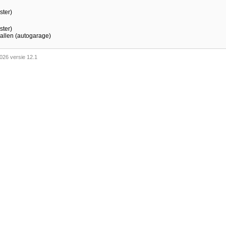
ster)
ster)
 Kallen (autogarage)
026 versie 12.1