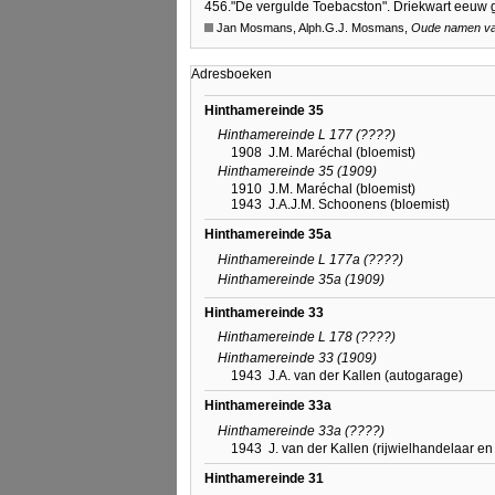
456.
"De vergulde Toebacston". Driekwart eeuw g
Jan Mosmans, Alph.G.J. Mosmans,
Oude namen van
Adresboeken
Hinthamereinde 35
Hinthamereinde L 177 (????)
1908
J.M. Maréchal (bloemist)
Hinthamereinde 35 (1909)
1910
J.M. Maréchal (bloemist)
1943
J.A.J.M. Schoonens (bloemist)
Hinthamereinde 35a
Hinthamereinde L 177a (????)
Hinthamereinde 35a (1909)
Hinthamereinde 33
Hinthamereinde L 178 (????)
Hinthamereinde 33 (1909)
1943
J.A. van der Kallen (autogarage)
Hinthamereinde 33a
Hinthamereinde 33a (????)
1943
J. van der Kallen (rijwielhandelaar e
Hinthamereinde 31