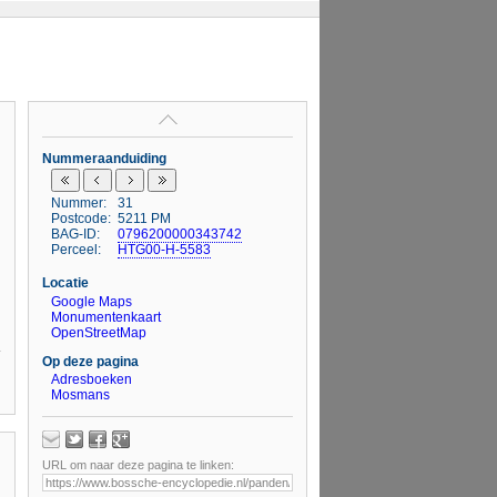
Nummeraanduiding
Nummer:
31
Postcode:
5211 PM
BAG-ID:
0796200000343742
Perceel:
HTG00-H-5583
Locatie
Google Maps
Monumentenkaart
OpenStreetMap
Op deze pagina
Adresboeken
Mosmans
URL om naar deze pagina te linken: