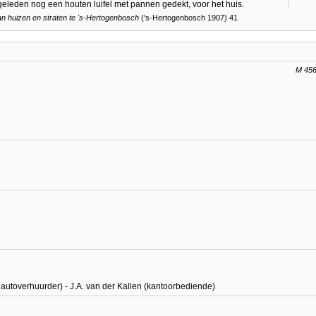
eleden nog een houten luifel met pannen gedekt, voor het huis.
 huizen en straten te
's-Hertogenbosch
('s-Hertogenbosch 1907) 41
M 45
n autoverhuurder) - J.A. van der Kallen (kantoorbediende)