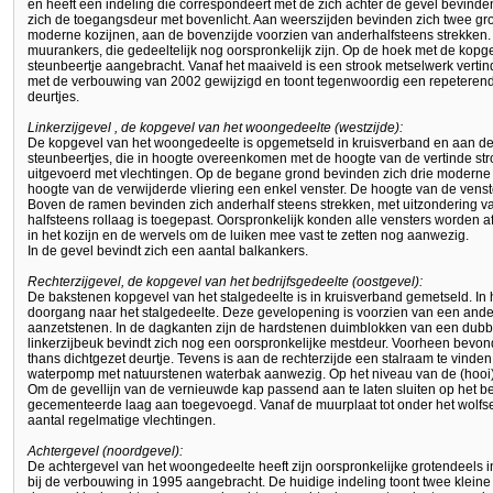
en heeft een indeling die correspondeert met de zich achter de gevel bevinde
zich de toegangsdeur met bovenlicht. Aan weerszijden bevinden zich twee gr
moderne kozijnen, aan de bovenzijde voorzien van anderhalfsteens strekken. 
muurankers, die gedeeltelijk nog oorspronkelijk zijn. Op de hoek met de kopg
steunbeertje aangebracht. Vanaf het maaiveld is een strook metselwerk vertind
met de verbouwing van 2002 gewijzigd en toont tegenwoordig een repeterend
deurtjes.
Linkerzijgevel , de kopgevel van het woongedeelte (westzijde):
De kopgevel van het woongedeelte is opgemetseld in kruisverband en aan de 
steunbeertjes, die in hoogte overeenkomen met de hoogte van de vertinde str
uitgevoerd met vlechtingen. Op de begane grond bevinden zich drie moderne 
hoogte van de verwijderde vliering een enkel venster. De hoogte van de venst
Boven de ramen bevinden zich anderhalf steens strekken, met uitzondering v
halfsteens rollaag is toegepast. Oorspronkelijk konden alle vensters worden a
in het kozijn en de wervels om de luiken mee vast te zetten nog aanwezig.
In de gevel bevindt zich een aantal balkankers.
Rechterzijgevel, de kopgevel van het bedrijfsgedeelte (oostgevel):
De bakstenen kopgevel van het stalgedeelte is in kruisverband gemetseld. In
doorgang naar het stalgedeelte. Deze gevelopening is voorzien van een ande
aanzetstenen. In de dagkanten zijn de hardstenen duimblokken van een dubbe
linkerzijbeuk bevindt zich nog een oorspronkelijke mestdeur. Voorheen bevond 
thans dichtgezet deurtje. Tevens is aan de rechterzijde een stalraam te vinden
waterpomp met natuurstenen waterbak aanwezig. Op het niveau van de (hooi)zo
Om de gevellijn van de vernieuwde kap passend aan te laten sluiten op het b
gecementeerde laag aan toegevoegd. Vanaf de muurplaat tot onder het wolfs
aantal regelmatige vlechtingen.
Achtergevel (noordgevel):
De achtergevel van het woongedeelte heeft zijn oorspronkelijke grotendeels in
bij de verbouwing in 1995 aangebracht. De huidige indeling toont twee kleine