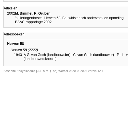
Artikelen
2002
M. Bimmel, R. Gruben
's-Hertogenbosch, Herven 58. Bouwhistorisch onderzoek en opmeting
BAAC-rapportage 2002
Adresboeken
Herven 58
Herven 58 (????)
1943
A.G. van Goch (landbouwster) - C. van Goch (landbouwer) - P.L.L.
(landbouwersknecht)
Bossche Encyclopedie |
A.F.A.M. (Ton) Wetzer © 2003-2026 versie 12.1