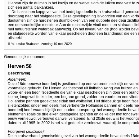
Hiervan zijn de duimen in het kozijn en de wervels om de luiken mee vast te z
zich een aantal balkankers.
De bakstenen kopgevel van het bedrijfsgedeelte is in kruisverband gemetse
doorgang naar het stalgedeelte. Deze gevelopening is voorzien van een korf
dagkanten zijn de hardstenen duimblokken van een dubbele deeldeur zichtbaar
een oorspronkelijke mestdeur. Aan de rechterzijde vindt men een stalraam, l
met natuurstenen waterbak aanwezig. Op het niveau van de (hooi)zolder bevin
en stalgedeelte worden van elkaar gescheiden door een brandmuur, die een s
uitsteekt.
‘n Lutske Brabants, zondag 10 mei 2020
Gemeentelijk monument
Herven 58
Beschrijving
Algemeen:
Deze 18de-eeuwse boerderij is gesitueerd op een verbreed stuk dijk en vormt 
voormalige gehucht. De Herven, dat bestond uit lintbebouwing van huizen en b
woon- en een bedrijfsgedeelte die van elkaar gescheiden zijn door een bran
kleine, tongewelfde kelder, een begane grond, zolder- en voorheen een vlie
Hollandse pannen gedekt zadeldak met wolfseind. Het driebeukige bedrijfsg
slietenzolder, onder een deels met verbeterde Hollandse pannen en deels me
boerderij heeft waarschijnlijk een oudere oorsprong: het woongedeelte bevat
elementen zoals de drie eiken gestapelde spanten en de kelder met tongewelf.
eeuw vernieuwd, verbouwd danwel versteend. Eind 20ste eeuw is het woonge
dateren uit 1995. In 2002 is het stal-gedeelte vernieuwd, waarbij de oorspron
Voorgevel (zuidzijde):
De in kruisverband gemetselde gevel van het woongedeelte bevat deels 18d