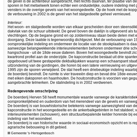
de gevel is de achterdeur aangebracht, met rechts daarvan, ter plaatse van d
sporen in het metselwerk tonen echter een onduidelijke, oudere indeling met g
vensters in de overige gevels van het woongedeelte. Op de hoek met de kopg
de verbouwing in 2002 is de gevel van het stalgedeelte geheel vernieuwd.
Interieur:
Het woon- en stalgedeelte worden van elkaar gescheiden door een steensdik
dakvlak van de schuur uitsteekt. De gevel boven de daklijn is uitgevoerd als t
vlechtingen. Op de begane grond en op zolderniveau staan beide delen met e
doorgang. Deze laatste is tegenwoordig dichtgezet. Met de verbouwing van 1
oorspronkelijke indeling en ondermeer de locatie van de stookplaatsen is da
aanwezige belangwekkende interieurelementen behoren ondermeer drie sch
hangschouw - uit de 18de eeuw dateren. Boven het woongedeelte bevindt zic
kwartrond profiel aan de onderzijde. De kapconstructie bestaat uit drie spant
opgebouwd uit twee gestapelde dekbalkjukken waarop een schaarspant staat. 
uitzondering van de gordingen, die horen bij een latere vernieuwing en uitgev
1995 zijn de sporen verwijderd. De stal heeft een driebeukige indeling waarb
de boerderij bevindt. De ruimte is vier traveeën diep en bevat drie 18de-eeu
met eiken daksporen en haanhouten. De houtconstructie is voorzien van gegut
aangebrachte telmerken. De stalindeling is in 2002 verdwenen.
Redengevende omschrijving
De boerderij Herven 58 heeft monumentale waarde vanwege de karakteristi
oorspronkelijkheid en ouderdom van het merendeel van de gevels en vanwege
De boerderij is van bouwhistorische betekenis vanwege aanwezigheid van de
kapconstructie in het woongedeelte en de ankerbalkgebinten in het staldee
interieurelementen (schouwen), een structuurbepalende kelder horende bij e
indeling van het woondeel.
De boerderij is van historische waarde in sociaal-economisch opzicht en is re
agrarische bebouwing in dit gebied.
Gemeente 's-Hertogenbosch