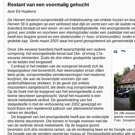
Restant van een voormalig gehucht
door Ed Hupkens
De Herven bestond oorspronkelijk uit lintbebouwing van enkele huizen en bo
Herven 58 is gelegen op een verbreed stuk dijk en vormt een van de laatste r
boerderij bestaat uit een woon- en een bedrijfsgedeelte. Het woongedeelte 
grond, een zolder en voorheen een vlieringzolder onder een zadeldak met wol
heeft een begane grond en een slietenzolder (= hooi- of korenzolder), onder 
gedekte kap. Sinds maart 2005 staat het pand geregistreerd als gemeentelij
Deze 18e-eeuwse boerderij heeft waarschijnlijk een oudere
oorsprong: het woongedeelte bevat laat 16e- of vroeg 17e-
eeuwse elementen. Zoals de drie eiken gestapelde spanten
en de kelder met tongewelf.
Centraal in het midden van de voorgevel bevindt zich de
toegangsdeur met bovenlicht. Aan weerszijden ervan zitten
twee grote, oorspronkelijke vensteropeningen met moderne
kozijnen, die aan de bovenzijde voorzien zijn van
anderhalfsteense strekken. In de gevel zijn enkele
muurankers aangebracht, die deels nog oorspronkelijk zijn.
Op de hoek met de kopgevel van het woongedeelte is een
kleine steunbeer aangebracht. Vanaf het maaiveld is een
strook metselwerk vertind. De gevelindeling van het
stalgedeelte is met de verbouwing van 2002 gewijzigd en
toont thans een repeterend patroon van afwisselend kleine
ramen en deurtjes.
De 18e-eeuwse
De kopgevel van het woongedeelte heeft aan de onderzijde
laatste resta
Foto: Josephi
drie kleine steunberen. Die komen in hoogte overeen met die
van de vertinde strook metselwerk. Op de begane grond
bevinden zich drie moderne ramen, op de verdieping twee en ter hoogte van de
De hoogte van de vensters neemt per niveau af. Oorspronkelijk konden alle v