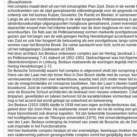
(Bouw)historie:
Het complex maakt deel uit van het omvangrijke Plan Zuid. Deze in de eerste he
schootsvelden van de stad gerealiseerde uitbreidingswijk voor de gegoede mi
ontwerp van het bureau Kuiper, Gouwetor, De Ranitz en Bleeker, in samenwe
Langs de als een hoofdverbinding in de wijk fungerende Pettelaarseweg is 
stedenbouwkundige uitgangspunten hoogbouw gerealiseerd, zowel evenwijdi
daarachter ervaart men het intieme karakter van de door laagbouw en een ra
woonbuurtjes. De flats aan de Pettelaarseweg vormen markante poortgebouwe
gezien aan het begin van de wijk gelegen Hertog Hendriksingel accentueert 
van Zuid en ook hier fungeert de bebouwing als een poortgebouw, langs ruim
vormen naar het Bossche Broek. De ruime aandacht voor licht, lucht en ruimte 
uit het nabijgelegen Zuiderpark uit 1958.
Het door architect Jos Bedaux ontworpen complex aan de Hertog Janstraat 1-
en Pettelaarseweg 7-41 dateert uit 1952-1953. Opdrachtgever was het Algem
Steenkolenmijnen in Limburg. Bedaux realiseerde de woningen tegelijk met h
Hertog Hendriksingel 2-72.
De Bossche Schoolstijl waarin het complex is uitgevoerd vindt zijn oorsprong
Hans van der Laan met zijn broer Nico in Den Bosch startte met de cursus ‘kerk
vernieuwende inzichten over kerkenbouw, waarbij men zich onder meer liet in
van de vroegchristelijke en romaanse basilieken. Van der Laan’s ideeën ha
bouwkunst. Juist de ruimtelijke samenhang, gebaseerd op het verhoudingsget
voor de Bossche School-architecten de leidraad voor nieuwe ontwerpen. Citat
timpanen, gevellijsten en lateien behoren tot de karakteristieke vormentaal 
nog is het accent dat wordt gelegd op soberheid en beheersing.
Jos Bedaux (1910-1989) startte in 1938 met een eigen architectenbureau dat, 
geleid door zijn zoon Peer. Hij realiseerde zowel voor als na de oorlog een 
maar bijvoorbeeld ook diverse kapellen. Tot zijn bekendste bouwwerken behor
het hoofdgebouw van de Tilburgse universiteit (1970). Het universiteitsgebou
van der Laan. Bedaux onderging de invloed van zowel de Bossche als de Delft
ook inspiratie in het Functionalisme.
Het hier bedoelde complex bestaat uit vier evenwijdige, tweelaags blokken 
een rastervormig patroon gerangschikte complex vormt het gelijktijdig door 