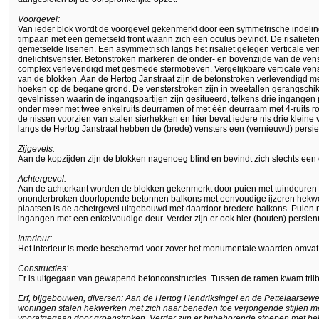
Voorgevel:
Van ieder blok wordt de voorgevel gekenmerkt door een symmetrische indelin
timpaan met een gemetseld front waarin zich een oculus bevindt. De risaliet
gemetselde lisenen. Een asymmetrisch langs het risaliet gelegen verticale ve
drielichtsvenster. Betonstroken markeren de onder- en bovenzijde van de venst
complex verlevendigd met gesmede stermotieven. Vergelijkbare verticale ven
van de blokken. Aan de Hertog Janstraat zijn de betonstroken verlevendigd m
hoeken op de begane grond. De vensterstroken zijn in tweetallen gerangschik
gevelnissen waarin de ingangspartijen zijn gesitueerd, telkens drie ingangen 
onder meer met twee enkelruits deurramen of met één deurraam met 4-ruits r
de nissen voorzien van stalen sierhekken en hier bevat iedere nis drie kleine 
langs de Hertog Janstraat hebben de (brede) vensters een (vernieuwd) persie
Zijgevels:
Aan de kopzijden zijn de blokken nagenoeg blind en bevindt zich slechts een 
Achtergevel:
Aan de achterkant worden de blokken gekenmerkt door puien met tuindeuren 
ononderbroken doorlopende betonnen balkons met eenvoudige ijzeren hek
plaatsen is de achetrgevel uitgebouwd met daardoor bredere balkons. Puien
ingangen met een enkelvoudige deur. Verder zijn er ook hier (houten) persien
Interieur:
Het interieur is mede beschermd voor zover het monumentale waarden omvat
Constructies:
Er is uitgegaan van gewapend betonconstructies. Tussen de ramen kwam trilb
Erf, bijgebouwen, diversen: Aan de Hertog Hendriksingel en de Pettelaarsewe
woningen stalen hekwerken met zich naar beneden toe verjongende stijlen me
voorafgegaan door groenstroken. Verder zijn er bijbehorende stoepen met bekl