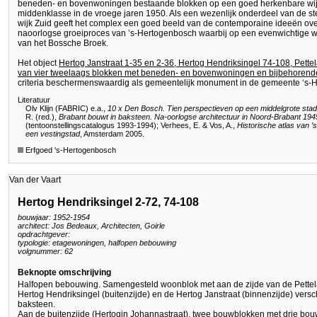
beneden- en bovenwoningen bestaande blokken op een goed herkenbare wijz
middenklasse in de vroege jaren 1950. Als een wezenlijk onderdeel van de 
wijk Zuid geeft het complex een goed beeld van de contemporaine ideeën over
naoorlogse groeiproces van ’s-Hertogenbosch waarbij op een evenwichtige wij
van het Bossche Broek.
Het object
Hertog Janstraat 1-35 en 2-36, Hertog Hendriksingel 74-108, Pett
van vier tweelaags blokken met beneden- en bovenwoningen en bijbehorende
criteria beschermenswaardig als gemeentelijk monument in de gemeente ‘s-
Literatuur
Olv Klijn (FABRIC) e.a.,
10 x Den Bosch. Tien perspectieven op een middelgrote stad
R. (red.),
Brabant bouwt in baksteen. Na-oorlogse architectuur in Noord-Brabant 19
(tentoonstellingscatalogus 1993-1994); Verhees, E. & Vos, A.,
Historische atlas van ’
een vestingstad
, Amsterdam 2005.
Erfgoed 's-Hertogenbosch
Van der Vaart
Hertog Hendriksingel 2-72, 74-108
bouwjaar: 1952-1954
architect: Jos Bedeaux, Architecten, Goirle
opdrachtgever:
typologie: etagewoningen, halfopen bebouwing
volgnummer: 62
Beknopte omschrijving
Halfopen bebouwing. Samengesteld woonblok met aan de zijde van de Pettel
Hertog Hendriksingel (buitenzijde) en de Hertog Janstraat (binnenzijde) vers
baksteen.
Aan de buitenzijde (Hertogin Johannastraat), twee bouwblokken met drie bou