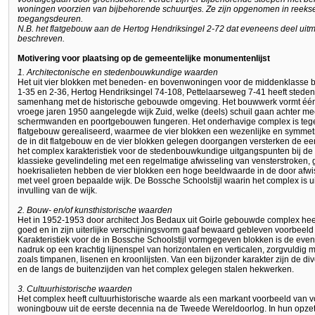
woningen voorzien van bijbehorende schuurtjes. Ze zijn opgenomen in reek
toegangsdeuren.
N.B. het flatgebouw aan de Hertog Hendriksingel 2-72 dat eveneens deel uitma
beschreven.
Motivering voor plaatsing op de gemeentelijke monumentenlijst
1. Architectonische en stedenbouwkundige waarden
Het uit vier blokken met beneden- en bovenwoningen voor de middenklasse 
1-35 en 2-36, Hertog Hendriksingel 74-108, Pettelaarseweg 7-41 heeft ste
samenhang met de historische gebouwde omgeving. Het bouwwerk vormt één v
vroege jaren 1950 aangelegde wijk Zuid, welke (deels) schuil gaan achter m
schermwanden en poortgebouwen fungeren. Het onderhavige complex is tegel
flatgebouw gerealiseerd, waarmee de vier blokken een wezenlijke en symmet
de in dit flatgebouw en de vier blokken gelegen doorgangen versterken de een
het complex karakteristiek voor de stedenbouwkundige uitgangspunten bij de
klassieke gevelindeling met een regelmatige afwisseling van vensterstroken,
hoekrisalieten hebben de vier blokken een hoge beeldwaarde in de door afw
met veel groen bepaalde wijk. De Bossche Schoolstijl waarin het complex is 
invulling van de wijk.
2. Bouw- en/of kunsthistorische waarden
Het in 1952-1953 door architect Jos Bedaux uit Goirle gebouwde complex heef
goed en in zijn uiterlijke verschijningsvorm gaaf bewaard gebleven voorbee
Karakteristiek voor de in Bossche Schoolstijl vormgegeven blokken is de eve
nadruk op een krachtig lijnenspel van horizontalen en verticalen, zorgvuldig
zoals timpanen, lisenen en kroonlijsten. Van een bijzonder karakter zijn de 
en de langs de buitenzijden van het complex gelegen stalen hekwerken.
3. Cultuurhistorische waarden
Het complex heeft cultuurhistorische waarde als een markant voorbeeld van
woningbouw uit de eerste decennia na de Tweede Wereldoorlog. In hun opzet