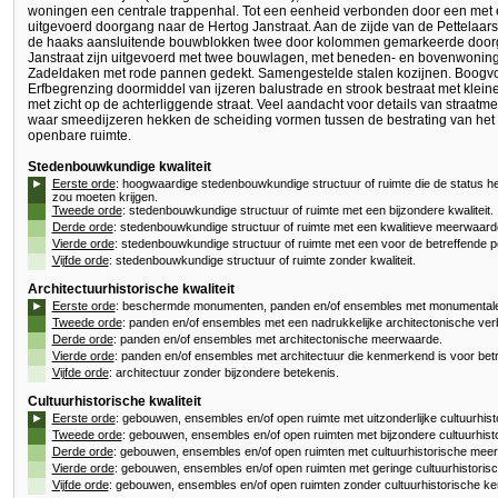
woningen een centrale trappenhal. Tot een eenheid verbonden door een met ee
uitgevoerd doorgang naar de Hertog Janstraat. Aan de zijde van de Pettelaar
de haaks aansluitende bouwblokken twee door kolommen gemarkeerde door
Janstraat zijn uitgevoerd met twee bouwlagen, met beneden- en bovenwonin
Zadeldaken met rode pannen gedekt. Samengestelde stalen kozijnen. Boogvorm
Erfbegrenzing doormiddel van ijzeren balustrade en strook bestraat met kle
met zicht op de achterliggende straat. Veel aandacht voor details van straatm
waar smeedijzeren hekken de scheiding vormen tussen de bestrating van het b
openbare ruimte.
Stedenbouwkundige kwaliteit
►
Eerste orde
: hoogwaardige stedenbouwkundige structuur of ruimte die de status h
zou moeten krijgen.
Tweede orde
: stedenbouwkundige structuur of ruimte met een bijzondere kwaliteit.
Derde orde
: stedenbouwkundige structuur of ruimte met een kwalitieve meerwaard
Vierde orde
: stedenbouwkundige structuur of ruimte met een voor de betreffende p
Vijfde orde
: stedenbouwkundige structuur of ruimte zonder kwaliteit.
Architectuurhistorische kwaliteit
►
Eerste orde
: beschermde monumenten, panden en/of ensembles met monumentale 
Tweede orde
: panden en/of ensembles met een nadrukkelijke architectonische verb
Derde orde
: panden en/of ensembles met architectonische meerwaarde.
Vierde orde
: panden en/of ensembles met architectuur die kenmerkend is voor betr
Vijfde orde
: architectuur zonder bijzondere betekenis.
Cultuurhistorische kwaliteit
►
Eerste orde
: gebouwen, ensembles en/of open ruimte met uitzonderlijke cultuurhis
Tweede orde
: gebouwen, ensembles en/of open ruimten met bijzondere cultuurhist
Derde orde
: gebouwen, ensembles en/of open ruimten met cultuurhistorische mee
Vierde orde
: gebouwen, ensembles en/of open ruimten met geringe cultuurhistori
Vijfde orde
: gebouwen, ensembles en/of open ruimten zonder cultuurhistorische k