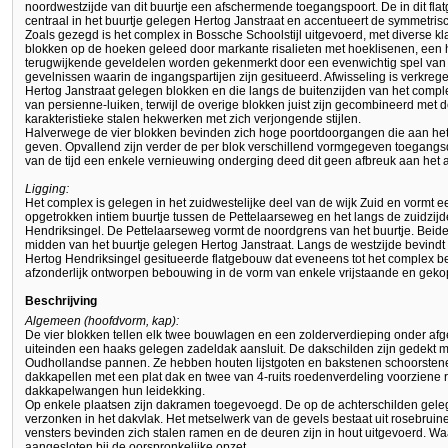
noordwestzijde van dit buurtje een afschermende toegangspoort. De in dit fl
centraal in het buurtje gelegen Hertog Janstraat en accentueert de symmetris
Zoals gezegd is het complex in Bossche Schoolstijl uitgevoerd, met diverse k
blokken op de hoeken geleed door markante risalieten met hoeklisenen, een 
terugwijkende geveldelen worden gekenmerkt door een evenwichtig spel van h
gevelnissen waarin de ingangspartijen zijn gesitueerd. Afwisseling is verkre
Hertog Janstraat gelegen blokken en die langs de buitenzijden van het comple
van persienne-luiken, terwijl de overige blokken juist zijn gecombineerd met
karakteristieke stalen hekwerken met zich verjongende stijlen.
Halverwege de vier blokken bevinden zich hoge poortdoorgangen die aan het 
geven. Opvallend zijn verder de per blok verschillend vormgegeven toegangs
van de tijd een enkele vernieuwing onderging deed dit geen afbreuk aan het a
Ligging:
Het complex is gelegen in het zuidwestelijke deel van de wijk Zuid en vormt 
opgetrokken intiem buurtje tussen de Pettelaarseweg en het langs de zuidzij
Hendriksingel. De Pettelaarseweg vormt de noordgrens van het buurtje. Beide s
midden van het buurtje gelegen Hertog Janstraat. Langs de westzijde bevindt 
Hertog Hendriksingel gesitueerde flatgebouw dat eveneens tot het complex be
afzonderlijk ontworpen bebouwing in de vorm van enkele vrijstaande en gekop
Beschrijving
Algemeen (hoofdvorm, kap):
De vier blokken tellen elk twee bouwlagen en een zolderverdieping onder af
uiteinden een haaks gelegen zadeldak aansluit. De dakschilden zijn gedekt
Oudhollandse pannen. Ze hebben houten lijstgoten en bakstenen schoorstene
dakkapellen met een plat dak en twee van 4-ruits roedenverdeling voorziene
dakkapelwangen hun leidekking.
Op enkele plaatsen zijn dakramen toegevoegd. De op de achterschilden geleg
verzonken in het dakvlak. Het metselwerk van de gevels bestaat uit rosebrui
vensters bevinden zich stalen ramen en de deuren zijn in hout uitgevoerd. Wa
aangesloten bij de oorspronkelijke opzet.