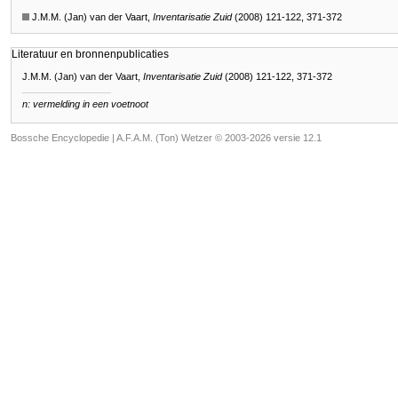
J.M.M. (Jan) van der Vaart,
Inventarisatie Zuid
(2008) 121-122, 371-372
Literatuur en bronnenpublicaties
J.M.M. (Jan) van der Vaart,
Inventarisatie Zuid
(2008) 121-122, 371-372
n: vermelding in een voetnoot
Bossche Encyclopedie |
A.F.A.M. (Ton) Wetzer © 2003-2026 versie 12.1