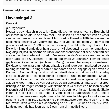
'n Lutske Brabants, zondag 12 november 2023
Gemeentelijk monument
Havensingel 3
Context
(Bouw)historie:
Het pand bevindt zich in de wijk ’t Zand die zich ten westen van de Bossche bin
oorsprong in de late 19de eeuw toen Den Bosch na het opheffen van de vesti
van de plannen van stadsarchitect F.M.L. Kerkhoff werd in 1889 begonnen met
hoofdzaak bestemd was voor villabouw. Nog voor het opheffen van de vestingf
gerealiseerd, toen in 1868 de nieuwe spoorlijn Utrecht-’s-Hertogenbosch- Ei
De wijk ’t Zand diende door haar opzet en villabebouwing een monumentale e
Nog altijd blijkt dit bijvoorbeeld uit de door neorenaissancistische herenhu
station naar het stadscentrum leidt. Tezamen met de Oranje-Nassaulaan en 
een haaks op de Stationsweg gelegen boulevard waarlangs zich eveneens r
geplaatste Drakenfontein (architect J. Dony) markeert het kruispunt van deze
De Havensingel waaraan het onderhavige pand is gelegen markeert de oostgren
Koninginnenlaan. De singel dankt haar naam aan de langsgelegen haven die hi
Dommel. Voor de uitleg van de stad vormde dit riviertje er de westelijke stadsg
ten oosten van de Dommel de eertijds binnen de stadsmuren gelegen Smalle
vestingfunctie is het noordelijke deel van de Dommel dus omgevormd tot een 
zuidelijke deel - langs de Van der Does de Willeboissingel - markeert het vr
richting van het tegenwoordige Wilhelminaplein waar zich een bastion bevond
Havensingel 3 behoort net als de vlakbij gelegen herenhuizen langs de Statio
ingang is nog altijd de eerste steen te zien die er op 9 augustus 1898 is geleg
Oorschot die deze steen legde, waarschijnlijk een dochtertje of zoontje van d
bekend is dat hij in 1910 kantoor hield in het naastgelegen pand op nr. 2. In 
Nieuwenhuizen vermeld als woonachtig op nr. 3. In 1928 was er J.W.A.M. van R
Laatstgenoemde had toen op nr. 2 een handel in gedistilleerd.