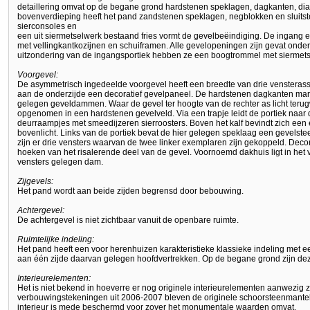
detaillering omvat op de begane grond hardstenen speklagen, dagkanten, di
bovenverdieping heeft het pand zandstenen speklagen, negblokken en sluits
sierconsoles en
een uit siermetselwerk bestaand fries vormt de gevelbeëindiging. De ingang e
met vellingkantkozijnen en schuiframen. Alle gevelopeningen zijn gevat onde
uitzondering van de ingangsportiek hebben ze een boogtrommel met siermets
Voorgevel:
De asymmetrisch ingedeelde voorgevel heeft een breedte van drie vensterass
aan de onderzijde een decoratief gevelpaneel. De hardstenen dagkanten ma
gelegen geveldammen. Waar de gevel ter hoogte van de rechter as licht terugwi
opgenomen in een hardstenen gevelveld. Via een trapje leidt de portiek naa
deurraampjes met smeedijzeren sierroosters. Boven het kalf bevindt zich een 
bovenlicht. Links van de portiek bevat de hier gelegen speklaag een gevelstee
zijn er drie vensters waarvan de twee linker exemplaren zijn gekoppeld. De
hoeken van het risalerende deel van de gevel. Voornoemd dakhuis ligt in he
vensters gelegen dam.
Zijgevels:
Het pand wordt aan beide zijden begrensd door bebouwing.
Achtergevel:
De achtergevel is niet zichtbaar vanuit de openbare ruimte.
Ruimtelijke indeling:
Het pand heeft een voor herenhuizen karakteristieke klassieke indeling met 
aan één zijde daarvan gelegen hoofdvertrekken. Op de begane grond zijn dez
Interieurelementen:
Het is niet bekend in hoeverre er nog originele interieurelementen aanwezig 
verbouwingstekeningen uit 2006-2007 bleven de originele schoorsteenmante
interieur is mede beschermd voor zover het monumentale waarden omvat.