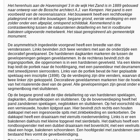
Het herenhuis aan de Havensingel 3 in de wijk Het Zand is in 1889 gebouwd
naar ontwerp van de Bossche architect A.J. van Kempen. Het pand is een
voorbeeld van de neorenaissance. Het bouwwerk heeft een rechthoekige
plattegrond en telt drie bouwlagen: begane grond, eerste verdieping en een
zolder onder een afgeplat, omlopend schilddak. Kenmerkend is de
contrastwerking tussen de natuurstenen detaillering en het in roodbruine
baksteen uitgevoerde metselwerk. Het staat geregistreerd als gemeentelijk
monument.
De asymmetrisch ingedeelde voorgevel heeft een breedte van drie
vensterassen. Links bevinden zich twee vensters met aan de onderzijde een
decoratief gevelpaneel. De hardstenen dagkanten markeren de tussen de
gevelopeningen gelegen geveldammen. In de rechteras bevindt zich de
ingangsportiek, die opgenomen is in een hardstenen gevelveld. Via een klein
trap leidt de portiek naar de hoofdingang, met een paneeldeur met deurramen
met smeedijzeren sierroosters. Links van de portiek bevat de hier geplaatste
speklaag een inscriptie (1898). Op de verdieping zijn drie vensters, waarvan 
twee linker zijn gekoppeld. Decoratieve geveldammen markeren hier de hoe
van het risalerende deel van de gevel. Alle gevelopeningen zijn gevat onder 
segmentboog met sluitstenen.
Op de begane grond valt de rijke detaillering op van hardstenen speklagen,
dagkanten, diamantkoppen en sluitstenen. Op de bovenverdieping heeft het
pand zandstenen speklagen, negblokken en sluitstenen. Op het voorschild slu
een vernieuwde, houten lijstgoot aan. Hier bevindt zich rechts een houten
dakkapel met een ingesnoerde spits met zinkbekleding en sierkorbelen. De
dakkapel heeft een draairaam met vierruits roedenverdeling. Links is er een
bakstenen dakhuis met kleine topgevel met sierdetails. Het dakhuis heeft een
rondboogvenster met een dubbel draairaam met bovenlicht, met een veelruits 
staat een hoge, bakstenen schoorsteen. Een hoofdgestel met zandstenen sier
bestaand fries vormt de gevelbeëindiging.