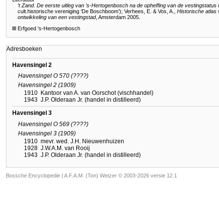
’t Zand. De eerste uitleg van ’s-Hertogenbosch na de opheffing van de vestingstatus 
cult.historische vereniging ‘De Boschboom’); Verhees, E. & Vos, A.,
Historische atlas
ontwikkeling van een vestingstad
, Amsterdam 2005.
Erfgoed 's-Hertogenbosch
Adresboeken
Havensingel 2
Havensingel O 570 (????)
Havensingel 2 (1909)
1910
Kantoor van A. van Oorschot (vischhandel)
1943
J.P. Olderaan Jr. (handel in distilleerd)
Havensingel 3
Havensingel O 569 (????)
Havensingel 3 (1909)
1910
mevr. wed. J.H. Nieuwenhuizen
1928
J.W.A.M. van Rooij
1943
J.P. Olderaan Jr. (handel in distilleerd)
Bossche Encyclopedie |
A.F.A.M. (Ton) Wetzer © 2003-2026 versie 12.1