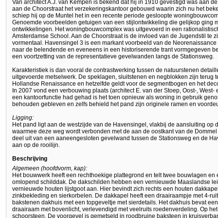
Van architect A.J. van Kempen is bekend dat hij in 1910 gevestigd was aan de
aan de Choorstraat het verzekeringskantoor gebouwd waarin zich nu het bek
schiep hij op de Muntel het in een recente periode gesloopte woningbouwcom
Genoemde voorbeelden getuigen van een stijlontwikkeling die gelijkop ging m
ontwikkelingen. Het woningbouwcomplex was uitgevoerd in een rationalistisch
Amsterdamse School. Aan de Choorstraat is de invloed van de Jugendstil te z
vormentaal. Havensingel 3 is een markant voorbeeld van de Neorenaissance 
naar de belendende en eveneens in een historiserende trant vormgegeven beb
een voortzetting van de representatieve gevelwanden langs de Stationsweg.
Karakteristiek is dan vooral de contrastwerking tussen de natuurstenen detail
uitgevoerde metselwerk. De speklagen, sluitstenen en negblokken zijn terug 
Hollandse Renaissance en hetzelfde geldt voor de segmentbogen en het decor
In 2007 vond een verbouwing plaats (architect E. van der Stoep, Oost-, West-
een kantoorfunctie had gehad is het toen opnieuw als woning in gebruik geno
behouden gebleven en zelfs behield het pand zijn originele ramen en voordeu
Ligging:
Het pand ligt aan de westzijde van de Havensingel, vlakbij de aansluiting o
waarmee deze weg wordt verbonden met de aan de oostkant van de Dommel ge
deel uit van een aaneengesloten gevelwand tussen de Stationsweg en de Hav
aan op de rooilijn.
Beschrijving
Algemeen (hoofdvorm, kap):
Het bouwwerk heeft een rechthoekige plattegrond en telt twee bouwlagen en 
omlopend schilddak. De dakschilden hebben een vernieuwde Maaslandse leide
vernieuwde houten lijstgoot aan. Hier bevindt zich rechts een houten dakkape
zinkbekleding en sierkorbelen. De dakkapel heeft een draairaampje met 4-ruit
bakstenen dakhuis met een topgeveltje met sierdetails. Het dakhuis bevat e
draairaam met bovenlicht, verlevendigd met veelruits roedenverdeling. Op het
schoorsteen. De voorgevel is gemetseld in roodbruine baksteen in kruisverban