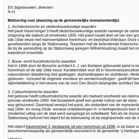
Erf, bijgebouwen, diversen:
N.v.t.
Motivering voor plaatsing op de gemeentelijke monumentenlijst
1. Architectonische en stedenbouwkundige waarden
Het pand Havensingel 3 heeft stedenbouwkundige waarde vanwege de same
omgeving die dateert uit omstreeks 1900. Het pand maakt deel uit van een gr
late 19de eeuw met representatieve herenhuis- en bedrijfsarchitectuur. Deze
gevelwanden langs de Stationsweg. Tezamen met de belendende historische
de bij de aansluiting op de Stationsweg gelegen Wilhelminabrug maakt het on
waardevol ensemble.
2. Bouw- en/of kunsthistorische waarden
Het in 1898 door de Bossche architect A..J. van Kempen gebouwde pand is e
herenhuis uit de late 19de eeuw. Karakteristiek voor dit in Neorenaissancetra
natuurstenen detaillering met speklagen, diamantkoppen en sluitstenen. Med
gebleven - inclusief de originele voordeur en vensterinvullingen - geeft dit h
stijlontwikkeling in het oeuvre van de voor Den Bosch belangrijke architect 
3. Cultuurhistorische waarden
Het gebouw heeft cultuurhistorische waarde als markant voorbeeld van kleinsc
periode omstreeks 1900. Het bouwwerk geeft een goede indruk van de wijze,
was gehuisvest. Daarnaast verwijst het pand, als onderdeel van de representa
laat 19de- en vroeg 20ste- eeuwse ontwikkelingen in ’s-Hertogenbosch toen de
(moderne) uitleg van de stad werd aangelegd en ontwikkeld. Net als de mon
Stationsweg behoort het object tot de bebouwing uit de beginperiode van de w
Het object
Havensingel 3, bestaande uit een herenhuis uit 1898
, is op basis 
beschermenswaardig als gemeentelijk monument in de gemeente ‘s-Hertoge
Literatuur