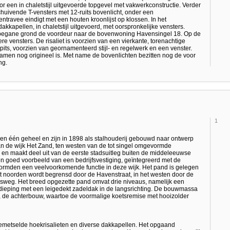
or een in chaletstijl uitgevoerde topgevel met vakwerkconstructie. Verder
chuivende T-vensters met 12-ruits bovenlicht, onder een
ravee eindigt met een houten kroonlijst op klossen. In het
akkapellen, in chaletstijl uitgevoerd, met oorspronkelijke vensters.
de begane grond de voordeur naar de bovenwoning Havensingel 18. Op de
re vensters. De risaliet is voorzien van een vierkante, torenachtige
pits, voorzien van geornamenteerd stijl- en regelwerk en een venster.
ramen nog origineel is. Met name de bovenlichten bezitten nog de voor
ng.
1
 één geheel en zijn in 1898 als stalhouderij gebouwd naar ontwerp
an de wijk Het Zand, ten westen van de tot singel omgevormde
 en maakt deel uit van de eerste stadsuitleg buiten de middeleeuwse
n goed voorbeeld van een bedrijfsvestiging, geïntegreerd met de
rmden een veelvoorkomende functie in deze wijk. Het pand is gelegen
 noorden wordt begrensd door de Havenstraat, in het westen door de
nsweg. Het breed opgezette pand omvat drie niveaus, namelijk een
dieping met een leigedekt zadeldak in de langsrichting. De bouwmassa
k, de achterbouw, waartoe de voormalige koetsremise met hooizolder
gemetselde hoekrisalieten en diverse dakkapellen. Het opgaand