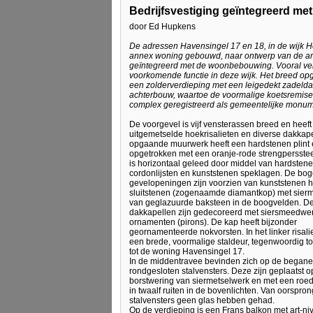
Bedrijfsvestiging geïntegreerd m
door Ed Hupkens
De adressen Havensingel 17 en 18, in de wijk H
annex woning gebouwd, naar ontwerp van de arch
geïntegreerd met de woonbebouwing. Vooral ve
voorkomende functie in deze wijk. Het breed op
een zolderverdieping met een leigedekt zadelda
achterbouw, waartoe de voormalige koetsremise 
complex geregistreerd als gemeentelijke monum
De voorgevel is vijf vensterassen breed en heeft
uitgemetselde hoekrisalieten en diverse dakkape
opgaande muurwerk heeft een hardstenen plint 
opgetrokken met een oranje-rode strengpersste
is horizontaal geleed door middel van hardsten
cordonlijsten en kunststenen speklagen. De bo
gevelopeningen zijn voorzien van kunststenen 
sluitstenen (zogenaamde diamantkop) met sier
van geglazuurde baksteen in de boogvelden. De
dakkapellen zijn gedecoreerd met siersmeedwer
ornamenten (pirons). De kap heeft bijzonder
geornamenteerde nokvorsten. In het linker risalie
een brede, voormalige staldeur, tegenwoordig 
tot de woning Havensingel 17.
In de middentravee bevinden zich op de begane
rondgesloten stalvensters. Deze zijn geplaatst 
borstwering van siermetselwerk en met een roe
in twaalf ruiten in de bovenlichten. Van oorspro
stalvensters geen glas hebben gehad.
Op de verdieping is een Frans balkon met art-