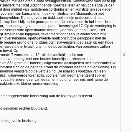
trokken met een oranje-rode strengperssteen. Kenmerkend voor deze rijk
metselwerk met licht uitspringende hoekrisalieten en teruggelegde velden
ed door middel van hardstenen cordonlijsten en kunststenen speklagen;
voorzien van kunststenen hoek- en sluitstenen (diamantkop) met
 boogvelden. De topgevels en dakkapellen zijn gedecoreerd met
e kap heeft bijzonder geornamenteerde nokvorsten. In het linker, brede
eur, thans toegangsdeur tot het pand Havensingel 17. Op de verdieping is
k en vernieuwde openslaande deuren (voormalige hooiluiken). Het
tijl uitgevoer-de topgevel, gekenmerkt door een vakwerkconstructie,
een overstekende, opengewerkte houtconstructie gekoppeld met de
de begane grond drie rondgesloten stalvensters, geplaatst op een hoge
nverdeling in twaalf ruiten in de bovenlichten. Van oorsprong zullen
n bevat. Op
ivende T-vensters met 12-ruits bovenlicht, onder een
2
ravee eindigt met een houten kroonlijst op klossen. In het
e en één grote in Chaletstijl uitgevoerde dakkapellen met oorspronkelijke
vee bevindt zich op de begane grond de voordeur naar de bovenwoning. Op
rnoemde vensters op de verdieping. De risaliet is voorzien van een
stijl uitgevoerde torenspits, voorzien van geornamenteerd stijl- en
ldt dat het merendeel van de ramen nog origineel zijn; met name de
rakteristieke kleine roedenverdeling.
; de aangrenzende bebouwing aan de linkerzijde is recent.
and gekomen rechter buurpand.
chtergevel te bezichtigen.