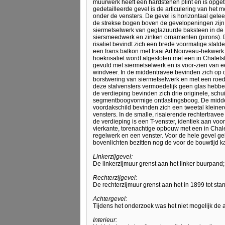
muurwerk heeft een hardstenen plint en is opge
gedetailleerde gevel is de articulering van het 
onder de vensters. De gevel is horizontaal gele
de strekse bogen boven de gevelopeningen zijn 
siermetselwerk van geglazuurde baksteen in de
siersmeedwerk en zinken ornamenten (pirons). D
risaliet bevindt zich een brede voormalige stald
een frans balkon met fraai Art Nouveau-hekwer
hoekrisaliet wordt afgesloten met een in Chalets
gevuld met siermetselwerk en is voor-zien van 
windveer. In de middentravee bevinden zich op 
borstwering van siermetselwerk en met een roede
deze stalvensters vermoedelijk geen glas hebbe
de verdieping bevinden zich drie originele, schu
segmentboogvormige ontlastingsboog. De middent
voordakschild bevinden zich een tweetal kleiner
vensters. In de smalle, risalerende rechtertra
de verdieping is een T-venster, identiek aan voo
vierkante, torenachtige opbouw met een in Chalet
regelwerk en een venster. Voor de hele gevel ge
bovenlichten bezitten nog de voor de bouwtijd ka
Linkerzijgevel:
De linkerzijmuur grenst aan het linker buurpand
Rechterzijgevel:
De rechterzijmuur grenst aan het in 1899 tot st
Achtergevel:
Tijdens het onderzoek was het niet mogelijk de a
Interieur: