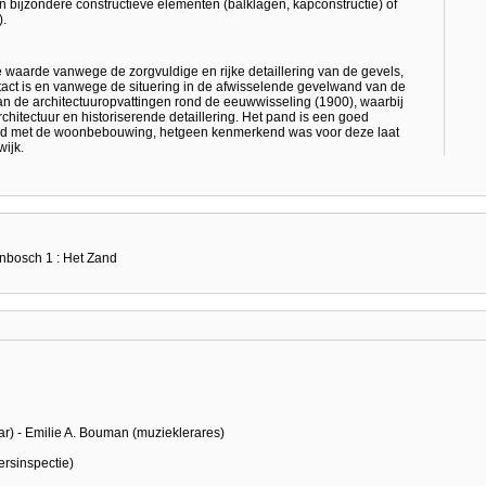
een bijzondere constructieve elementen (balklagen, kapconstructie) of
).
waarde vanwege de zorgvuldige en rijke detaillering van de gevels,
ct is en vanwege de situering in de afwisselende gevelwand van de
n de architectuuropvattingen rond de eeuwwisseling (1900), waarbij
chitectuur en historiserende detaillering. Het pand is een goed
eerd met de woonbebouwing, hetgeen kenmerkend was voor deze laat
ijk.
enbosch 1 : Het Zand
r) - Emilie A. Bouman (muzieklerares)
ersinspectie)