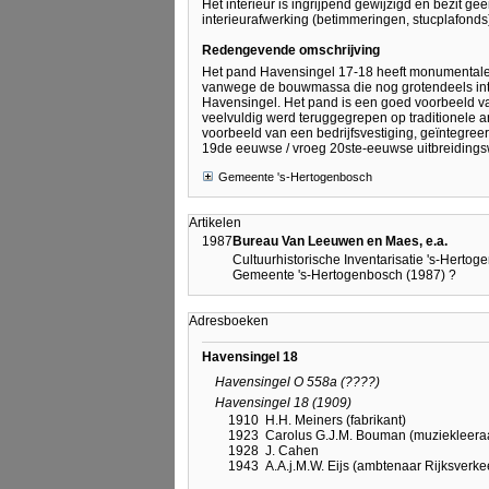
Het interieur is ingrijpend gewijzigd en bezit g
interieurafwerking (betimmeringen, stucplafonds
Redengevende omschrijving
Het pand Havensingel 17-18 heeft monumentale 
vanwege de bouwmassa die nog grotendeels inta
Havensingel. Het pand is een goed voorbeeld va
veelvuldig werd teruggegrepen op traditionele ar
voorbeeld van een bedrijfsvestiging, geïntegr
19de eeuwse / vroeg 20ste-eeuwse uitbreidingsw
Gemeente 's-Hertogenbosch
Artikelen
1987
Bureau Van Leeuwen en Maes, e.a.
Cultuurhistorische Inventarisatie 's-Hertog
Gemeente 's-Hertogenbosch (1987) ?
Adresboeken
Havensingel 18
Havensingel O 558a (????)
Havensingel 18 (1909)
1910
H.H. Meiners (fabrikant)
1923
Carolus G.J.M. Bouman (muziekleeraa
1928
J. Cahen
1943
A.A.j.M.W. Eijs (ambtenaar Rijksverke