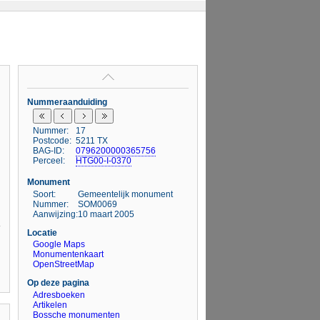
Nummeraanduiding
Nummer:
17
Postcode:
5211 TX
BAG-ID:
0796200000365756
Perceel:
HTG00-I-0370
Monument
Soort:
Gemeentelijk monument
Nummer:
SOM0069
Aanwijzing:
10 maart 2005
Locatie
Google Maps
Monumentenkaart
OpenStreetMap
Op deze pagina
Adresboeken
Artikelen
Bossche monumenten