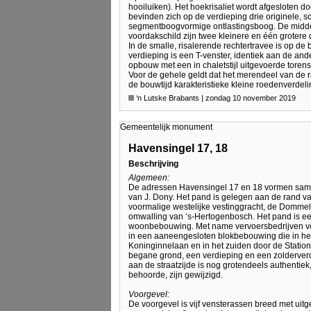
hooiluiken). Het hoekrisaliet wordt afgesloten do
bevinden zich op de verdieping drie originele, s
segmentboogvormige ontlastingsboog. De middent
voordakschild zijn twee kleinere en één grotere d
In de smalle, risalerende rechtertravee is op 
verdieping is een T-venster, identiek aan de ande
opbouw met een in chaletstijl uitgevoerde torens
Voor de gehele geldt dat het merendeel van de 
de bouwtijd karakteristieke kleine roedenverdeli
‘n Lutske Brabants | zondag 10 november 2019
Gemeentelijk monument
Havensingel 17, 18
Beschrijving
Algemeen:
De adressen Havensingel 17 en 18 vormen samen
van J. Dony. Het pand is gelegen aan de rand v
voormalige westelijke vestinggracht, de Dommel
omwalling van ’s-Hertogenbosch. Het pand is ee
woonbebouwing. Met name vervoersbedrijven vo
in een aaneengesloten blokbebouwing die in het
Koninginnelaan en in het zuiden door de Statio
begane grond, een verdieping en een zolderver
aan de straatzijde is nog grotendeels authentie
behoorde, zijn gewijzigd.
Voorgevel:
De voorgevel is vijf vensterassen breed met uit