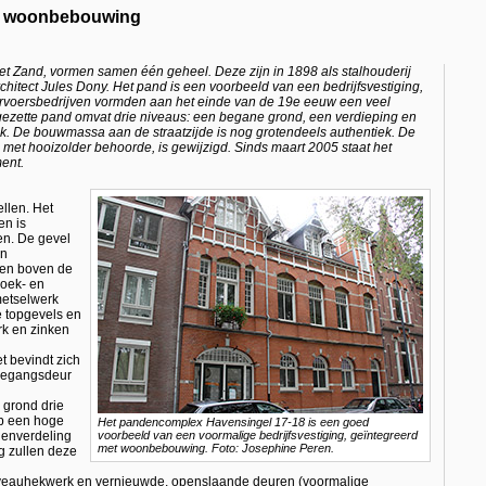
et woonbebouwing
et Zand, vormen samen één geheel. Deze zijn in 1898 als stalhouderij
itect Jules Dony. Het pand is een voorbeeld van een bedrijfsvestiging,
rvoersbedrijven vormden aan het einde van de 19e eeuw een veel
gezette pand omvat drie niveaus: een begane grond, een verdieping en
k. De bouwmassa aan de straatzijde is nog grotendeels authentiek. De
met hooizolder behoorde, is gewijzigd. Sinds maart 2005 staat het
ent.
llen. Het
en is
en. De gevel
en
gen boven de
hoek- en
metselwerk
 topgevels en
k en zinken
t bevindt zich
toegangsdeur
 grond drie
op een hoge
Het pandencomplex Havensingel 17-18 is een goed
denverdeling
voorbeeld van een voormalige bedrijfsvestiging, geïntegreerd
met woonbebouwing. Foto: Josephine Peren.
ng zullen deze
niveauhekwerk en vernieuwde, openslaande deuren (voormalige