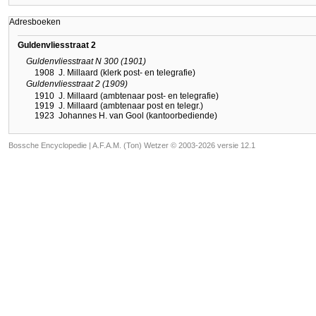
Adresboeken
Guldenvliesstraat 2
Guldenvliesstraat N 300 (1901)
1908
J. Millaard (klerk post- en telegrafie)
Guldenvliesstraat 2 (1909)
1910
J. Millaard (ambtenaar post- en telegrafie)
1919
J. Millaard (ambtenaar post en telegr.)
1923
Johannes H. van Gool (kantoorbediende)
Bossche Encyclopedie |
A.F.A.M. (Ton) Wetzer © 2003-2026 versie 12.1