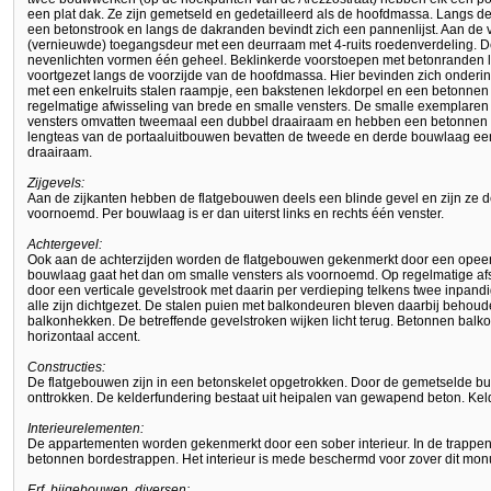
een plat dak. Ze zijn gemetseld en gedetailleerd als de hoofdmassa. Langs de
een betonstrook en langs de dakranden bevindt zich een pannenlijst. Aan de
(vernieuwde) toegangsdeur met een deurraam met 4-ruits roedenverdeling. 
nevenlichten vormen één geheel. Beklinkerde voorstoepen met betonranden l
voortgezet langs de voorzijde van de hoofdmassa. Hier bevinden zich onderin
met een enkelruits stalen raampje, een bakstenen lekdorpel en een betonnen 
regelmatige afwisseling van brede en smalle vensters. De smalle exemplaren
vensters omvatten tweemaal een dubbel draairaam en hebben een betonnen mid
lengteas van de portaaluitbouwen bevatten de tweede en derde bouwlaag ee
draairaam.
Zijgevels:
Aan de zijkanten hebben de flatgebouwen deels een blinde gevel en zijn ze d
voornoemd. Per bouwlaag is er dan uiterst links en rechts één venster.
Achtergevel:
Ook aan de achterzijden worden de flatgebouwen gekenmerkt door een opeen
bouwlaag gaat het dan om smalle vensters als voornoemd. Op regelmatige a
door een verticale gevelstrook met daarin per verdieping telkens twee inpan
alle zijn dichtgezet. De stalen puien met balkondeuren bleven daarbij behoude
balkonhekken. De betreffende gevelstroken wijken licht terug. Betonnen balk
horizontaal accent.
Constructies:
De flatgebouwen zijn in een betonskelet opgetrokken. Door de gemetselde buit
onttrokken. De kelderfundering bestaat uit heipalen van gewapend beton. K
Interieurelementen:
De appartementen worden gekenmerkt door een sober interieur. In de trappe
betonnen bordestrappen. Het interieur is mede beschermd voor zover dit mo
Erf, bijgebouwen, diversen: