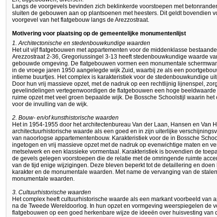
Langs de voorgevels bevinden zich beklinkerde voorstoepen met betonranden 
sluiten de gebouwen aan op plantsoenen met heesters. Dit geldt bovendien v
voorgevel van het flatgebouw langs de Arezzostraat.
Motivering voor plaatsing op de gemeentelijke monumentenlijst
1. Architectonische en stedenbouwkundige waarden
Het uit vijf flatgebouwen met appartementen voor de middenklasse bestaand
Arezzostraat 2-36, Gregoriussingel 3-13 heeft stedenbouwkundige waarde v
gebouwde omgeving. De flatgebouwen vormen een monumentale schermwand b
in de vroege jaren 1950 aangelegde wijk Zuid, waarbij ze als een poortgebo
intieme buurtjes. Het complex is karakteristiek voor de stedenbouwkundige ui
Door hun vrij massieve opzet, met de nadruk op een rechtlijnig lijnenspel, zo
gevelindelingen vertegenwoordigen de flatgebouwen een hoge beeldwaarde 
ruime opzet met veel groen bepaalde wijk. De Bossche Schoolstijl waarin het
voor de invulling van de wijk.
2. Bouw- en/of kunsthistorische waarden
Het in 1954-1955 door het architectenbureau Van der Laan, Hansen en Van 
architectuurhistorische waarde als een goed en in zijn uiterlijke verschijnin
van naoorlogse appartementenbouw. Karakteristiek voor de in Bossche Schoo
ingetogen en vrij massieve opzet met de nadruk op evenwichtige maten en ver
metselwerk en een klassieke vormentaal. Karakteristiek is bovendien de toe
de gevels gelegen voorstoepen die de relatie met de omringende ruimte acce
van de tijd enige wijzigingen. Deze bleven beperkt tot de detaillering en doen
karakter en de monumentale waarden. Met name de vervanging van de stalen 
monumentale waarden.
3. Cultuurhistorische waarden
Het complex heeft cultuurhistorische waarde als een markant voorbeeld van
na de Tweede Wereldoorlog. In hun opzet en vormgeving weerspiegelen de vo
flatgebouwen op een goed herkenbare wijze de ideeën over huisvesting van 