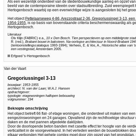
Als een wezenlijk onderdeel van de stedenbouwkundige aanleg en opzet van 
beeld van de contemporaine ideeën over stadsuitbreiding. Zuid weerspiegelt 
Hertogenbosch waarbij op een evenwichtige wijze is aangesloten bij het groe
Het object
Pettelaarseweg 4-86, Arezzostraat 2-36, Gregoriussingel 3-13, een 
1954-1955
, is op basis van bovenstaande criteria beschermenswaardig als 
Hertogenbosch.
Literatuur
Olv Klijn (FABRIC) e.a.,
10 x Den Bosch. Tien perspectieven op een middelgrote stad
R. (red.),
Brabant bouwt in baksteen. Na-oorlogse architectuur in Noord-Brabant 19
(tentoonstellingscatalogus 1993-1994); Verhees, E. & Vos, A.,
Historische atlas van ’
een vestingstad
, Amsterdam 2005.
Erfgoed 's-Hertogenbosch
Van der Vaart
Gregoriussingel 3-13
bouwjaar: 1953-1955
architect: N. van der Laan; W.A.J. Hansen
opdrachtgever:
typologie: etagewoningen halfopen bebouwing
volgnummer: 194
Beknopte omschrijving
Het object betreft 66 flat- of etage woningen, die onderdeel uit maken van een
eengezinswoningen en 24 garages. Opvallend zijn de rechthoekige structuur m
daken en de met pannen afgedekte daklijsten.
Door de doorlopende beton banden met casette effect ter hoogte van de verdi
verticaliteit in de voorgevelwand. In het verleden werden de bouwblokken d
elkaar verbonden Het gehele comlex moet door zijn opzet van het grondplan, 