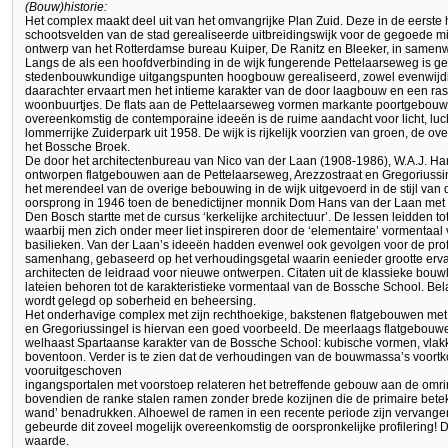
(Bouw)historie:
Het complex maakt deel uit van het omvangrijke Plan Zuid. Deze in de eerste he
schootsvelden van de stad gerealiseerde uitbreidingswijk voor de gegoede mi
ontwerp van het Rotterdamse bureau Kuiper, De Ranitz en Bleeker, in same
Langs de als een hoofdverbinding in de wijk fungerende Pettelaarseweg is 
stedenbouwkundige uitgangspunten hoogbouw gerealiseerd, zowel evenwijdi
daarachter ervaart men het intieme karakter van de door laagbouw en een ra
woonbuurtjes. De flats aan de Pettelaarseweg vormen markante poortgebouw
overeenkomstig de contemporaine ideeën is de ruime aandacht voor licht, luch
lommerrijke Zuiderpark uit 1958. De wijk is rijkelijk voorzien van groen, de
het Bossche Broek.
De door het architectenbureau van Nico van der Laan (1908-1986), W.A.J. Ha
ontworpen flatgebouwen aan de Pettelaarseweg, Arezzostraat en Gregoriussing
het merendeel van de overige bebouwing in de wijk uitgevoerd in de stijl van
oorsprong in 1946 toen de benedictijner monnik Dom Hans van der Laan met 
Den Bosch startte met de cursus ‘kerkelijke architectuur’. De lessen leidden 
waarbij men zich onder meer liet inspireren door de ‘elementaire’ vormentaal
basilieken. Van der Laan’s ideeën hadden evenwel ook gevolgen voor de profa
samenhang, gebaseerd op het verhoudingsgetal waarin eenieder grootte erva
architecten de leidraad voor nieuwe ontwerpen. Citaten uit de klassieke bouw
lateien behoren tot de karakteristieke vormentaal van de Bossche School. Bel
wordt gelegd op soberheid en beheersing.
Het onderhavige complex met zijn rechthoekige, bakstenen flatgebouwen met 
en Gregoriussingel is hiervan een goed voorbeeld. De meerlaags flatgebouwen
welhaast Spartaanse karakter van de Bossche School: kubische vormen, vlakk
boventoon. Verder is te zien dat de verhoudingen van de bouwmassa’s voort
vooruitgeschoven
ingangsportalen met voorstoep relateren het betreffende gebouw aan de om
bovendien de ranke stalen ramen zonder brede kozijnen die de primaire betek
wand’ benadrukken. Alhoewel de ramen in een recente periode zijn vervangen
gebeurde dit zoveel mogelijk overeenkomstig de oorspronkelijke profilering!
waarde.