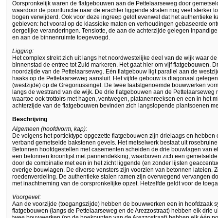
Oorspronkelijk waren de flatgebouwen aan de Pettelaarseweg door gemetsel
waardoor de poortfunctie naar de erachter liggende straten nog veel sterker tot
bogen verwijderd. Ook voor deze ingreep geldt evenwel dat het authentieke 
gebleven: het vooral op de klassieke maten en verhoudingen gebaseerde ontw
dergelijke veranderingen. Tenslotte, de aan de achterzijde gelegen inpandige
en aan de binnenruimte toegevoegd.
Ligging:
Het complex strekt zich uit langs het noordwestelijke deel van de wijk waar 
binnenstad de entree tot Zuid markeren. Het gaat hier om vijf flatgebouwen. D
noordzijde van de Pettelaarseweg. Eén flatgebouw ligt parallel aan de westzijd
haaks op de Pettelaarseweg aansluit. Het vijfde gebouw is diagonaal gelegen 
(westzijde) op de Gregoriussingel. De twee laatstgenoemde bouwwerken vor
langs de westrand van de wijk. De drie flatgebouwen aan de Pettelaarseweg m
waartoe ook trottoirs met hagen, ventwegen, platanenreeksen en een in het 
achterzijde van de flatgebouwen bevinden zich langslopende plantsoenen me
Beschrijving
Algemeen (hoofdvorm, kap):
De volgens het portiektype opgezette flatgebouwen zijn drielaags en hebben 
verband gemetselde bakstenen gevels. Het metselwerk bestaat uit rosebruine
Betonnen hoofdgestellen met casementen scheiden de drie bouwlagen van el
een betonnen kroonlijst met pannendekking, waarboven zich een gemetselde 
door de combinatie met een in het zicht liggende (en zonder lijsten geaccent
overige bouwlagen. De diverse vensters zijn voorzien van betonnen lateien.
roedenverdeling. De authentieke stalen ramen zijn overwegend vervangen doo
met inachtneming van de oorspronkelijke opzet. Hetzelfde geldt voor de toeg
Voorgevel:
Aan de voorzijde (toegangszijde) hebben de bouwwerken een in hoofdzaak sy
flatgebouwen (langs de Pettelaarseweg en de Arezzostraat) hebben elk drie 
twee bouwwerken (op de hoekpunten van de Arezzostraat) hebben elk één por