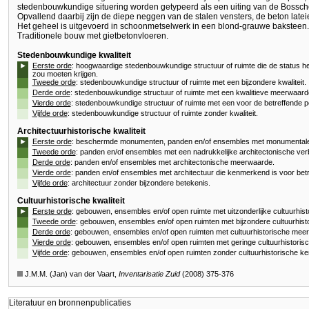
stedenbouwkundige situering worden getypeerd als een uiting van de Bossche
Opvallend daarbij zijn de diepe neggen van de stalen vensters, de beton lat
Het geheel is uitgevoerd in schoonmetselwerk in een blond-grauwe baksteen.
Traditionele bouw met gietbetonvloeren.
Stedenbouwkundige kwaliteit
►
Eerste orde
: hoogwaardige stedenbouwkundige structuur of ruimte die de status h
zou moeten krijgen.
Tweede orde
: stedenbouwkundige structuur of ruimte met een bijzondere kwaliteit.
Derde orde
: stedenbouwkundige structuur of ruimte met een kwalitieve meerwaard
Vierde orde
: stedenbouwkundige structuur of ruimte met een voor de betreffende p
Vijfde orde
: stedenbouwkundige structuur of ruimte zonder kwaliteit.
Architectuurhistorische kwaliteit
►
Eerste orde
: beschermde monumenten, panden en/of ensembles met monumentale 
Tweede orde
: panden en/of ensembles met een nadrukkelijke architectonische verb
Derde orde
: panden en/of ensembles met architectonische meerwaarde.
Vierde orde
: panden en/of ensembles met architectuur die kenmerkend is voor betr
Vijfde orde
: architectuur zonder bijzondere betekenis.
Cultuurhistorische kwaliteit
►
Eerste orde
: gebouwen, ensembles en/of open ruimte met uitzonderlijke cultuurhis
Tweede orde
: gebouwen, ensembles en/of open ruimten met bijzondere cultuurhist
Derde orde
: gebouwen, ensembles en/of open ruimten met cultuurhistorische mee
Vierde orde
: gebouwen, ensembles en/of open ruimten met geringe cultuurhistori
Vijfde orde
: gebouwen, ensembles en/of open ruimten zonder cultuurhistorische k
J.M.M. (Jan) van der Vaart,
Inventarisatie Zuid
(2008) 375-376
Literatuur en bronnenpublicaties