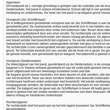
Algemeen:
Dit hoekpand op L-vormige grondslag is gelegen aan de zuidzijde van de krui
Geldersedam. Het pand in sobere Amsterdamse School-stijl ligt in een geslot
verdieping en zolderniveau. De hoek van het pand is op begane grond niveau
Voorgevel (Jan Schöfferlaan):
De in kettingverband gemetselde voorgevel aan de Jan Schöfferlaan is aan d
gemetselde plint. De risaliserende entree partij bevindt zich in het midden va
verdiept portiek met originele deur onder een betonnen latei. Boven deze late
weerszijden geflankeerd door een smal venster. Ter rechterzijde van de entre
eveneens driedelig bovenlicht onder een steens rollaag gesitueerd. De afgesc
een breed venster met bovenlicht dat origineel is. De eerste verdieping is bov
metselwerk en betonnen lateien samengesteld venster met glas-in-lood en ee
Ter rechterzijde is een samengesteld venster gepositioneerd dat identiek is a
grond. Ter linkerzijde bevindt zich een venster dat de hoek om is gezet. De g
de gehele breedte, een gemetselde lijst en bakgoot. Het dakschild is geleed 
Voorgevel (Geldersedam):
De linkerzijgevel van het pand, georiënteerd op de Geldersedam, is de voor
topgevel is in Vlaams verband gemetseld en aan de onderzijde gesierd met een
gevel uitgebouwd met een tweelaags bouwdeel onder plat dak.
Op begane grond niveau bevinden zich twee deuren en drie vensters, alle d
van het bovenlicht. Twee van deze vensters hebben een tweeruits onderraam 
rechterraam heeft een enkel onderraam met bovenlicht. Het eerste verdieping
hoogopgaande vensters, ter linkerzijde een klein doucheraam en een venster, 
venster. De bakgoot van de gevel aan de Schöfferlaan is boven dit laatst ge
gevel is geleed met vier smalle vensters met hierboven een klein klepraam. A
steens rollaag en hardstenen onderdorpel.
Rechterzijgevel:
Ter rechterzijde sluit het pand aan op het iets lagere buurpand Jan Schöfferlaan
gecementeerd.