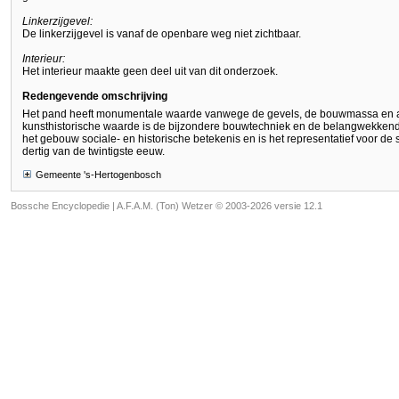
Linkerzijgevel:
De linkerzijgevel is vanaf de openbare weg niet zichtbaar.
Interieur:
Het interieur maakte geen deel uit van dit onderzoek.
Redengevende omschrijving
Het pand heeft monumentale waarde vanwege de gevels, de bouwmassa en a
kunsthistorische waarde is de bijzondere bouwtechniek en de belangwekkende
het gebouw sociale- en historische betekenis en is het representatief voor de s
dertig van de twintigste eeuw.
Gemeente 's-Hertogenbosch
Bossche Encyclopedie |
A.F.A.M. (Ton) Wetzer © 2003-2026 versie 12.1