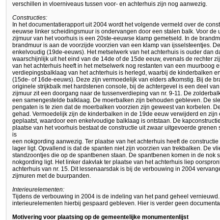
verschillen in vloerniveaus tussen voor- en achterhuis zijn nog aanwezig.
Constructies:
In het documentatierapport uit 2004 wordt het volgende vermeld over de const
eeuwse linker scheidingsmuur is ondervangen door een stalen balk. Voor de u
zijmuur van het voorhuis is een 20ste-eeuwse klamp gemetseld. In de brandmu
brandmuur is aan de voorzijde voorzien van een klamp van ijsselsteentjes. De
enkelvoudig (19de-eeuws). Het metselwerk van het achterhuis is ouder dan d
waarschijnlijk uit het eind van de 14de of de 15de eeuw, evenals de rechter zi
van het achterhuis heeft in het metselwerk nog restanten van een muurboog e
verdiepingsbalklaag van het achterhuis is herlegd, waarbij de kinderbalken en 
(15de- of 16de-eeuws). Deze zijn vermoedelijk van elders afkomstig. Bij de 
originele strijkbalk met hardstenen console, bij de achtergevel is een deel van 
zijmuur zit een doorgang naar de tussenverdieping van nr. 9-11. De zolderbal
een samengestelde balklaag. De moerbalken zijn behouden gebleven. De sle
pengaten is te zien dat de moerbalken voorzien zijn geweest van korbelen. De
gehad. Vermoedelijk zijn de kinderbalken in de 19de eeuw verwijderd en zij
geplaatst, waardoor een enkelvoudige balklaag is ontstaan. De kapconstructi
plaatse van het voorhuis bestaat de constructie uit zwaar uitgevoerde grenen 
is
een nokgording aanwezig. Ter plaatse van het achterhuis heeft de constructie
lager ligt. Opvallend is dat de spanten niet zijn voorzien van trekbalken. De 
standzoontjes die op de spantbenen staan. De spantbenen komen in de nok 
nokgording ligt. Het linker dakvlak ter plaatse van het achterhuis liep oorspro
achterhuis van nr. 15. Dit lessenaarsdak is bij de verbouwing in 2004 verva
zijmuren met de buurpanden.
Interieurelementen:
Tijdens de verbouwing in 2004 is de indeling van het pand geheel vernieuwd.
interieurelementen hierbij gespaard gebleven. Hier is verder geen documenta
Motivering voor plaatsing op de gemeentelijke monumentenlijst