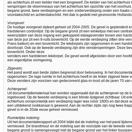
als achterhuis zit een kelder met een tongewelf. De kelder van het achterhuis 
verspringen de vloerniveaus van het achterhuis ten opzichte van het voorhuis
begane grond, twee verdiepingen en een zolderverdieping onder een haaks o
voordakschild en achterdakschild. Het dak is gedekt met gesmoorde Holland
Voorgevel:
De huidige voorgevel dateert geheel uit 2004-2005. De gevel is gepleisterd e
hardstenen cordonlijst. Op de begane grond zit een winkelpui met een centr
weerszijden van deze ingang een gekoppeld etalagevenster boven een hards
van deze pui zit een 8-ruits bovenlicht. Op de eerste verdieping zitten drie 
Frans balkon) en een bovenlicht. De lekdorpels zijn opgenomen in een hardst
doorloopt. Ook op de tweede verdieping zijn drie vensteropeningen. Deze b
bovenlicht. Onder deze
vensters een hardstenen lekdorpel. De gevel wordt afgesloten door een hoofdges
een eigentijdse vormgeving.
Zijgevels:
Het pand wordt aan beide zijden begrensd door bebouwing. In het documentati
opgenomen: De lage ruimte in het achterhuis heeft in de linker zijgevel twee ve
Deze vensters zijn voorzien van gedecoreerd glas-in-lood uit de jaren 70 van
Achtergevel:
Uit documentatiemateriaal kan worden opgemaakt dat de achtergevel op de b
ingebouwd. Op de tweede verdieping is een blinde lijstgevel zichtbaar. Uit e
achterhuis oorspronkelijk een verdieping lager was (vóór 1800) en dat deze a
een uitstekend rookkanaal is geweest. Aan de rechter zijde zijn nog twee trap
gevel is in de 20ste eeuw geheel vernieuwd.
Ruimtelijke indeling:
Uit het documentatierapport uit 2004 blijkt dat de indeling van het pand tijd
vernieuwd. De brandmuur en de indeling aan de voorzijde van de tweede ver
begane grond is samengevoegd met de begane grond van het linker buurpand, n