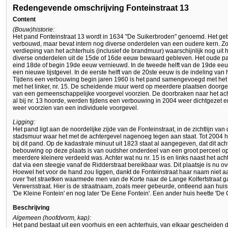
Redengevende omschrijving Fonteinstraat 13
Content
(Bouw)historie:
Het pand Fonteinstraat 13 wordt in 1634 "De Suikerbroden" genoemd. Het ge
verbouwd, maar bevat intern nog diverse onderdelen van een oudere kern. Z
verdieping van het achterhuis (inclusief de brandmuur) waarschijnlijk nog uit 
diverse onderdelen uit de 15de of 16de eeuw bewaard gebleven. Het oude pan
eind 18de of begin 19de eeuw vernieuwd. In de tweede helft van de 19de ee
een nieuwe lijstgevel. In de eerste helft van de 20ste eeuw is de indeling va
Tijdens een verbouwing begin jaren 1960 is het pand samengevoegd met het 
met het linker, nr. 15. De scheidende muur werd op meerdere plaatsen doo
van een gemeenschappelijke voorgevel voorzien. De doorbraken naar het acht
al bij nr. 13 hoorde, werden tijdens een verbouwing in 2004 weer dichtgezet 
weer voorzien van een individuele voorgevel.
Ligging:
Het pand ligt aan de noordelijke zijde van de Fonteinstraat, in de zichtlijn van
stadsmuur waar het met de achtergevel nagenoeg tegen aan staat. Tot 2004 ho
bij dit pand. Op de kadastrale minuut uit 1823 staat al aangegeven, dat dit ach
bebouwing op deze plaats is van oudsher onderdeel van een groot perceel op
meerdere kleinere verdeeld was. Achter wat nu nr. 15 is en links naast het ach
dat via een steegje vanaf de Ridderstraat bereikbaar was. Dit plaatsje is nu 
Hoewel het voor de hand zou liggen, dankt de Fonteinstraat haar naam niet a
over 'het straetken waarmede men van de Korte naar de Lange Kolfertstraat ga
Verwersstraat. Hier is de straatnaam, zoals meer gebeurde, ontleend aan huis
'De Kleine Fontein' en nog later 'De Eene Fontein'. Een ander huis heette 'De 
Beschrijving
Algemeen (hoofdvorm, kap):
Het pand bestaat uit een voorhuis en een achterhuis, van elkaar gescheiden 