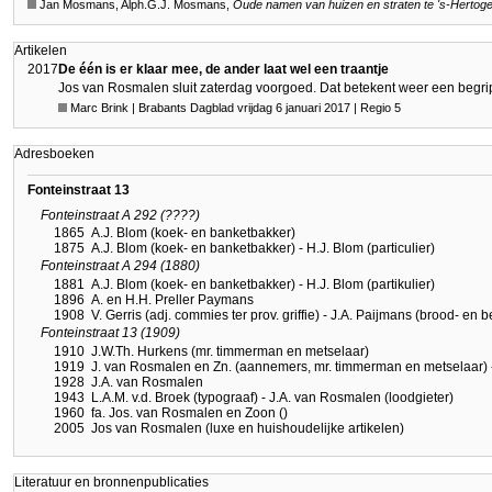
Jan Mosmans, Alph.G.J. Mosmans,
Oude namen van huizen en straten te
's-Hertog
Artikelen
2017
De één is er klaar mee, de ander laat wel een traantje
Jos van Rosmalen sluit zaterdag voorgoed. Dat betekent weer een begri
Marc Brink | Brabants Dagblad vrijdag 6 januari 2017 | Regio 5
Adresboeken
Fonteinstraat 13
Fonteinstraat A 292 (????)
1865
A.J. Blom (koek- en banketbakker)
1875
A.J. Blom (koek- en banketbakker) - H.J. Blom (particulier)
Fonteinstraat A 294 (1880)
1881
A.J. Blom (koek- en banketbakker) - H.J. Blom (partikulier)
1896
A. en H.H. Preller Paymans
1908
V. Gerris (adj. commies ter prov. griffie) - J.A. Paijmans (brood- en 
Fonteinstraat 13 (1909)
1910
J.W.Th. Hurkens (mr. timmerman en metselaar)
1919
J. van Rosmalen en Zn. (aannemers, mr. timmerman en metselaar) -
1928
J.A. van Rosmalen
1943
L.A.M. v.d. Broek (typograaf) - J.A. van Rosmalen (loodgieter)
1960
fa. Jos. van Rosmalen en Zoon ()
2005
Jos van Rosmalen (luxe en huishoudelijke artikelen)
Literatuur en bronnenpublicaties