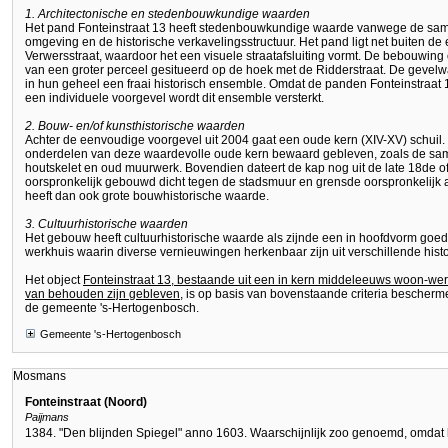
1. Architectonische en stedenbouwkundige waarden
Het pand Fonteinstraat 13 heeft stedenbouwkundige waarde vanwege de sa
omgeving en de historische verkavelingsstructuur. Het pand ligt net buiten de
Verwersstraat, waardoor het een visuele straatafsluiting vormt. De bebouwing
van een groter perceel gesitueerd op de hoek met de Ridderstraat. De gevelw
in hun geheel een fraai historisch ensemble. Omdat de panden Fonteinstraat 
een individuele voorgevel wordt dit ensemble versterkt.
2. Bouw- en/of kunsthistorische waarden
Achter de eenvoudige voorgevel uit 2004 gaat een oude kern (XIV-XV) schuil. I
onderdelen van deze waardevolle oude kern bewaard gebleven, zoals de sa
houtskelet en oud muurwerk. Bovendien dateert de kap nog uit de late 18de o
oorspronkelijk gebouwd dicht tegen de stadsmuur en grensde oorspronkelijk
heeft dan ook grote bouwhistorische waarde.
3. Cultuurhistorische waarden
Het gebouw heeft cultuurhistorische waarde als zijnde een in hoofdvorm g
werkhuis waarin diverse vernieuwingen herkenbaar zijn uit verschillende hist
Het object
Fonteinstraat 13, bestaande uit een in kern middeleeuws woon-we
van behouden zijn gebleven
, is op basis van bovenstaande criteria bescher
de gemeente 's-Hertogenbosch.
Gemeente 's-Hertogenbosch
Mosmans
Fonteinstraat (Noord)
Paijmans
1384. "Den blijnden Spiegel" anno 1603. Waarschijnlijk zoo genoemd, omdat he