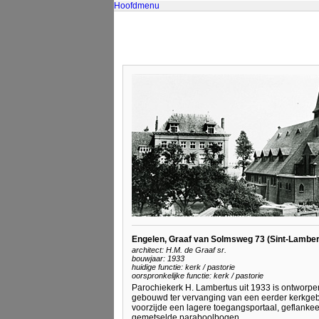
Hoofdmenu
Engelen, Graaf van Solmsweg 73 (Sint-Lambe
architect: H.M. de Graaf sr.
bouwjaar: 1933
huidige functie: kerk / pastorie
oorspronkelijke functie: kerk / pastorie
Parochiekerk H. Lambertus uit 1933 is ontworpen 
gebouwd ter vervanging van een eerder kerkgeb
voorzijde een lagere toegangsportaal, geflankee
gemetselde paraboolbogen.