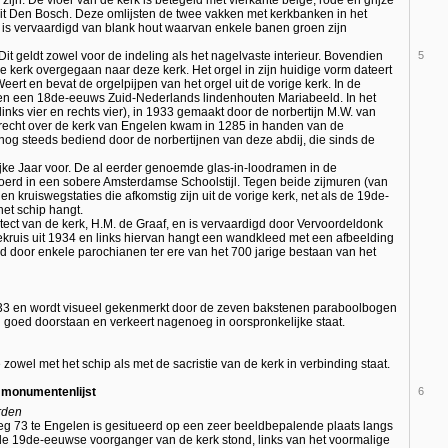
uit Den Bosch. Deze omlijsten de twee vakken met kerkbanken in het
 is vervaardigd van blank hout waarvan enkele banen groen zijn
 Dit geldt zowel voor de indeling als het nagelvaste interieur. Bovendien
5
ige kerk overgegaan naar deze kerk. Het orgel in zijn huidige vorm dateert
eert en bevat de orgelpijpen van het orgel uit de vorige kerk. In de
 en een 18de-eeuws Zuid-Nederlands lindenhouten Mariabeeld. In het
nks vier en rechts vier), in 1933 gemaakt door de norbertijn M.W. van
tsrecht over de kerk van Engelen kwam in 1285 in handen van de
nog steeds bediend door de norbertijnen van deze abdij, die sinds de
lijke Jaar voor. De al eerder genoemde glas-in-loodramen in de
voerd in een sobere Amsterdamse Schoolstijl. Tegen beide zijmuren (van
en kruiswegstaties die afkomstig zijn uit de vorige kerk, net als de 19de-
et schip hangt.
itect van de kerk, H.M. de Graaf, en is vervaardigd door Vervoordeldonk
iekruis uit 1934 en links hiervan hangt een wandkleed met een afbeelding
igd door enkele parochianen ter ere van het 700 jarige bestaan van het
1933 en wordt visueel gekenmerkt door de zeven bakstenen paraboolbogen
d goed doorstaan en verkeert nagenoeg in oorspronkelijke staat.
e zowel met het schip als met de sacristie van de kerk in verbinding staat.
e monumentenlijst
6
rden
g 73 te Engelen is gesitueerd op een zeer beeldbepalende plaats langs
de 19de-eeuwse voorganger van de kerk stond, links van het voormalige