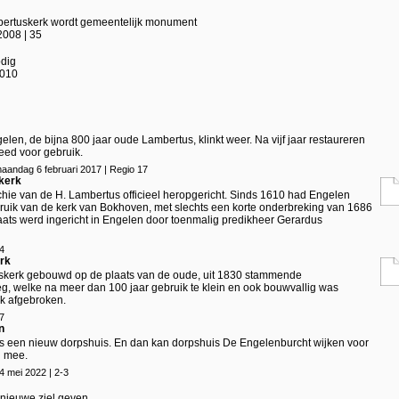
Lambertuskerk wordt gemeentelijk monument
008 | 35
odig
2010
elen, de bijna 800 jaar oude Lambertus, klinkt weer. Na vijf jaar restaureren
eed voor gebruik.
aandag 6 februari 2017 | Regio 17
kerk
hie van de H. Lambertus officieel heropgericht. Sinds 1610 had Engelen
uik van de kerk van Bokhoven, met slechts een korte onderbreking van 1686
laats werd ingericht in Engelen door toenmalig predikheer Gerardus
4
erk
skerk gebouwd op de plaats van de oude, uit 1830 stammende
, welke na meer dan 100 jaar gebruik te klein en ook bouwvallig was
k afgebroken.
7
n
ls een nieuw dorpshuis. En dan kan dorpshuis De Engelenburcht wijken voor
j mee.
4 mei 2022 | 2-3
nieuwe ziel geven.