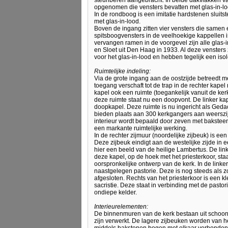
opgenomen die vensters bevatten met glas-in-loo
In de rondboog is een imitatie hardstenen sluit
met glas-in-lood.
Boven de ingang zitten vier vensters die samen 
spitsboogvensters in de veelhoekige kappellen 
vervangen ramen in de voorgevel zijn alle glas-
en Sloet uit Den Haag in 1933. Al deze vensters
voor het glas-in-lood en hebben tegelijk een isol
Ruimtelijke indeling:
Via de grote ingang aan de oostzijde betreedt me
toegang verschaft tot de trap in de rechter kape
kapel ook een ruimte (toegankelijk vanuit de ker
deze ruimte staat nu een doopvont. De linker kap
doopkapel. Deze ruimte is nu ingericht als Ged
bieden plaats aan 300 kerkgangers aan weerszijd
interieur wordt bepaald door zeven met bakstee
een markante ruimtelijke werking.
In de rechter zijmuur (noordelijke zijbeuk) is ee
Deze zijbeuk eindigt aan de westelijke zijde in e
hier een beeld van de heilige Lambertus. De linke
deze kapel, op de hoek met het priesterkoor, st
oorspronkelijke ontwerp van de kerk. In de linke
naastgelegen pastorie. Deze is nog steeds als z
afgesloten. Rechts van het priesterkoor is een kl
sacristie. Deze staat in verbinding met de pastori
ondiepe kelder.
Interieurelementen:
De binnenmuren van de kerk bestaan uit schoon
zijn verwerkt. De lagere zijbeuken worden van h
middels bakstenen bogen met elkaar verbonden zi