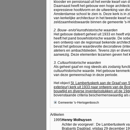
klooster en pensionaat uit het eerste kwart va
Daarnaast heeft het gebouw een hoge architecton
expressieve hoofdvorm en de uitwerking van div
Amsterdamse school te zien is. Deze kerk is in z
van kerkelijke architectuur in het tweede kwar
zeldzaamheidswaarde binnen de gemeente 's-H
2. Bouw- en/of kunsthistorische waarden
Het gebouw dateert geheel uit 1933 en heeft vr
heeft het pand bouwhistorische waarde. De sobe
een ontwerp van de regionaal bekende architect 
bevat het gebouw waardevolle decoratieve (inte
ateliers en ambachtslieden. Tevens zijn er dive
aanwezig. Deze elementen tezamen geven het k
3. Cultuurhistorische waarden
Als geheel gaaf en nog steeds als zodanig funct
cultuurhistorische waarde. Het gebouw kenmerk
van deze gemeenschap in deze periode.
Het object
St. Lambertuskerk aan de Graaf van S
exterieur) kerk uit 1933 naar ontwerp van de Bos
bouwtijd en diverse inventarisstukken uit de 1
bovenstaande criteria beschermenswaardig als
Gemeente 's-Hertogenbosch
Artikelen
1995
Henny Molhuysen
Achter de voorgevel : De Lambertuskerk v
Brabants Dagblad, vrijdag 29 december 1