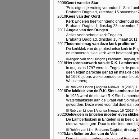
2008
Geert van der Star
'Er is eigenlijk weinig veranderd' : Sint 
Brabants Dagblad, zaterdag 15 november 2
2010
Kees van den Oord
Kerk Engelen heeft dringend onderhoud n
Brabants Dagblad, dinsdag 23 november 
2011
Angela van den Dungen
Acties voor behoud kerk Engelen
Brabants Dagblad, dinsdag 15 maart 2011
2017
'Iedereen mag van deze kerk profiteren'
De kerkklok van de protestantse kerk in Eng
en renoveren is de kerk weer helemaal ger
Angela van den Dungen | Brabants Dagblad, m
2018
Het torenuurwerk van de R.K. Lambertus
In augustus 1797 werd in Engelen de paroc
geen eigen parochie gehad en maakte gebr
tot 1693 tijdens welke periode er een bidp
Wassenberg.
Rob van Linden | Angrisa Nieuws 19 (2018) 1-
2018
De luidklok van de R.K. Sint Lambertusk
In 1933 werd de nieuwe R.K Sint Lambertu
Waterstaatskerk aan de Graaf van Solmsweg
geworden. Deze werd voor dat doel dan oo
Rob van Linden | Angrisa Nieuws 19 (2018) 4-
2022
Gelovigen in Engelen moeten even slikke
De Lambertuskerk in Engelen is in beeld a
nieuwe woningen. Daar is niet iedereen bli
Robèrt van Lith | Brabants Dagblad, dinsdag 2
2025
Jan Selier en Jos van de Ven
Dorpshuis in Lambertuskerk moet Engelen 