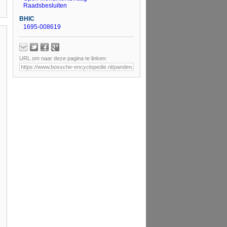
Raadsbesluiten
BHIC
1695-008619
URL om naar deze pagina te linken: