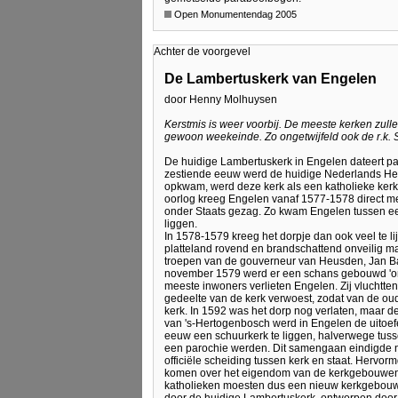
Open Monumentendag 2005
Achter de voorgevel
De Lambertuskerk van Engelen
door Henny Molhuysen
Kerstmis is weer voorbij. De meeste kerken zull
gewoon weekeinde. Zo ongetwijfeld ook de r.k. 
De huidige Lambertuskerk in Engelen dateert pas 
zestiende eeuw werd de huidige Nederlands He
opkwam, werd deze kerk als een katholieke kerk
oorlog kreeg Engelen vanaf 1577-1578 direct me
onder Staats gezag. Zo kwam Engelen tussen ee
liggen.
In 1578-1579 kreeg het dorpje dan ook veel te lij
platteland rovend en brandschattend onveilig ma
troepen van de gouverneur van Heusden, Jan Ba
november 1579 werd er een schans gebouwd 'om
meeste inwoners verlieten Engelen. Zij vluchtte
gedeelte van de kerk verwoest, zodat van de ou
kerk. In 1592 was het dorp nog verlaten, maar 
van 's-Hertogenbosch werd in Engelen de uitoef
eeuw een schuurkerk te liggen, halverwege tuss
een parochie werden. Dit samengaan eindigde n
officiële scheiding tussen kerk en staat. Hervo
komen over het eigendom van de kerkgebouwen.
katholieken moesten dus een nieuw kerkgebouw o
door de huidige Lambertuskerk, ontworpen door d