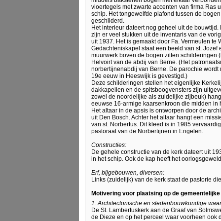
vloertegels met zwarte accenten van firma Ras 
schip. Het tongewelfde plafond tussen de bogen
geschilderd.
Het interieur dateert nog geheel uit de bouwtijd.
zijn er veel stukken uit de inventaris van de vor
uit 1937. Het is gemaakt door Fa. Vermeulen te W
Gedachteniskapel staat een beeld van st. Jozef
muurwerk boven de bogen zitten schilderingen (li
Helvoirt van de abdij van Berne. (Het patronaa
norbertijnenabdij van Berne. De parochie wordt 
19e eeuw in Heeswijk is gevestigd.)
Deze schilderingen stellen het eigenlijke Kerke
dakkapellen en de spitsboogvensters zijn uitge
zowel de noordelijke als zuidelijke zijbeuk) hang
eeuwse 16-armige kaarsenkroon die midden in h
Het altaar in de apsis is ontworpen door de arch
uit Den Bosch. Achter het altaar hangt een miss
van st. Norbertus. Dit kleed is in 1985 vervaard
pastoraat van de Norbertijnen in Engelen.
Constructies:
De gehele constructie van de kerk dateert uit 
in het schip. Ook de kap heeft het oorlogsgewel
Erf, bijgebouwen, diversen:
Links (zuidelijk) van de kerk staat de pastorie di
Motivering voor plaatsing op de gemeentelijk
1. Architectonische en stedenbouwkundige waa
De St. Lambertuskerk aan de Graaf van Solmswe
de Dieze en op het perceel waar voorheen ook 