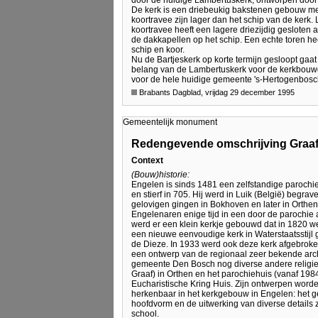
De kerk is een driebeukig bakstenen gebouw me
koortravee zijn lager dan het schip van de kerk.
koortravee heeft een lagere driezijdig gesloten 
de dakkapellen op het schip. Een echte toren he
schip en koor.
Nu de Bartjeskerk op korte termijn gesloopt gaa
belang van de Lambertuskerk voor de kerkbouwge
voor de hele huidige gemeente 's-Hertogenbosc
Brabants Dagblad, vrijdag 29 december 1995
Gemeentelijk monument
Redengevende omschrijving Graaf
Context
(Bouw)historie:
Engelen is sinds 1481 een zelfstandige parochie
en stierf in 705. Hij werd in Luik (België) begr
gelovigen gingen in Bokhoven en later in Orthen
Engelenaren enige tijd in een door de parochie 
werd er een klein kerkje gebouwd dat in 1820 we
een nieuwe eenvoudige kerk in Waterstaatsstijl 
de Dieze. In 1933 werd ook deze kerk afgebrok
een ontwerp van de regionaal zeer bekende archi
gemeente Den Bosch nog diverse andere religie
Graaf) in Orthen en het parochiehuis (vanaf 19
Eucharistische Kring Huis. Zijn ontwerpen worden
herkenbaar in het kerkgebouw in Engelen: het ge
hoofdvorm en de uitwerking van diverse detail
school.