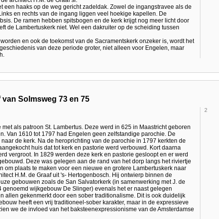
t een haaks op de weg gericht zadeldak. Zowel de ingangstravee als de
 Links en rechts van de ingang liggen veel hoekige kapellen. De
absis. De ramen hebben spitsbogen en de kerk krijgt nog meer licht door
eft de Lambertuskerk niet. Wel een dakruiter op de scheiding tussen
t worden en ook de toekomst van de Sacramentskerk onzeker is, wordt het
schiedenis van deze periode groter, niet alleen voor Engelen, maar
h.
 van Solmsweg 73 en 75
2
 met als patroon St. Lambertus. Deze werd in 625 in Maastricht geboren
aven. Van 1610 tot 1797 had Engelen geen zelfstandige parochie. De
 naar de kerk. Na de heroprichting van de parochie in 1797 kerkten de
aangekocht huis dat tot kerk en pastorie werd verbouwd. Kort daarna
rd vergroot. In 1829 werden deze kerk en pastorie gesloopt en er werd
gebouwd. Deze was gelegen aan de rand van het dorp langs het riviertje
en om plaats te maken voor een nieuwe en grotere Lambertuskerk naar
tect H.M. de Graaf uit 's- Hertogenbosch. Hij ontwierp binnen de
uze gebouwen zoals de San Salvatorkerk (in samenwerking met J. de
84 genoemd wijkgebouw De Slinger) evenals het er naast gelegen
 allen gekenmerkt door een sober traditionalisme. Dit is ook duidelijk
bouw heeft een vrij traditioneel-sober karakter, maar in de expressieve
s zien we de invloed van het baksteenexpressionisme van de Amsterdamse