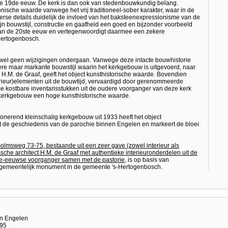
n de 19de eeuw. De kerk is dan ook van stedenbouwkundig belang.
ische waarde vanwege het vrij traditioneel-sober karakter, waar in de
erse details duidelijk de invloed van het baksteenexpressionisme van de
ijn bouwstijl, constructie en gaafheid een goed en bijzonder voorbeeld
t van de 20ste eeuw en vertegenwoordigt daarmee een zekere
ertogenbosch.
ijwel geen wijzigingen ondergaan. Vanwege deze intacte bouwhistorie
re maar markante bouwstijl waarin het kerkgebouw is uitgevoerd, naar
H.M. de Graaf, geeft het object kunsthistorische waarde. Bovendien
rieur)elementen uit de bouwtijd, vervaardigd door gerenommeerde
rse kostbare inventarisstukken uit de oudere voorganger van deze kerk
erkgebouw een hoge kunsthistorische waarde.
ionerend kleinschalig kerkgebouw uit 1933 heeft het object
t de geschiedenis van de parochie binnen Engelen en markeert de bloei
olmsweg 73-75, bestaande uit een zeer gave (zowel interieur als
sche architect H.M. de Graaf met authentieke interieuronderdelen uit de
9de-eeuwse voorganger samen met de pastorie
, is op basis van
 gemeentelijk monument in de gemeente 's-Hertogenbosch.
an Engelen
995