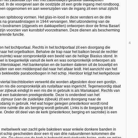
d. In de voorgevel aan de oostzijde zit een grote ingang met rondboog.
steen opgenomen en aan weerszijden van de ingang zit een smal zijlicht
een spitsboog vormen. Het glas-in-lood in deze vensters en de drie
is na granaatinslagen in 1944 vervangen. Met uitzondering van de
in-loodramen (zijgevels en dakkapellen) ontworpen door de firma Basart
 zijn voorzien van kunststof voorzetramen. Deze dienen als bescherming
erende functie.
4
n het tochtportaal. Rechts in het tochtportaal zit een doorgang die
l naar het orgelbalkon. Behalve de trap naar het balkon bevat de rechter
kruimte) waar oorspronkelijk een beeld van de heilige Blasius stond. In
el is toegankelijk vanuit de kerk en was oorspronkelijk ontworpen als
achteniskapel. Het bankenplan en de banken dateren uit de bouwtijd en
en van een middenpad dat naar het altaar leidt. Het aanzicht van het
n bekleedde paraboolbogen in het schip. Hierdoor krijgt het kerkgebouw
n viertal biechtstoelen verwerkt die worden afgesloten door een gordijn.
en nis die oorspronkelijk als rustaltaar was ingericht. Tegenwoordig staat
r zijbeuk eindigt in een nis die in gebruik is als Mariakapel. Rechts van
aat een bakstenen preekgestoelte. Deze is onderdeel van het
r zijmuur (van de zuidelijke zijbeuk) zit een doorgang naar de
odanig in gebruik. Het wat hoger gelegen priesterkoor wordt rond
eine ruimte die als berging wordt gebruikt. Links is de toegang tot de
e. Onder dit deel van de kerk (priesterkoor, berging en sacristie) is een
 metselwerk van zacht gele baksteen waar enkele donkere banden in
et schip gescheiden door een rij van drie natuurstenen kolommen die
jn. De vloer van de kerk is betegeld met vierkante beige, rode en grijze