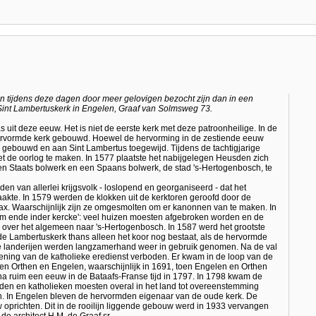
en tijdens deze dagen door meer gelovigen bezocht zijn dan in een
Sint Lambertuskerk in Engelen, Graaf van Solmsweg 73.
uit deze eeuw. Het is niet de eerste kerk met deze patroonheilige. In de
rvormde kerk gebouwd. Hoewel de hervorming in de zestiende eeuw
 gebouwd en aan Sint Lambertus toegewijd. Tijdens de tachtigjarige
t de oorlog te maken. In 1577 plaatste het nabijgelegen Heusden zich
n Staats bolwerk en een Spaans bolwerk, de stad
's-Hertogenbosch
, te
den van allerlei krijgsvolk - loslopend en georganiseerd - dat het
akte. In 1579 werden de klokken uit de kerktoren geroofd door de
x. Waarschijnlijk zijn ze omgesmolten om er kanonnen van te maken. In
 ende inder kercke': veel huizen moesten afgebroken worden en de
n over het algemeen naar 's-Hertogenbosch. In 1587 werd het grootste
de Lambertuskerk thans alleen het koor nog bestaat, als de hervormde
de landerijen werden langzamerhand weer in gebruik genomen. Na de val
ening van de katholieke eredienst verboden. Er kwam in de loop van de
en Orthen en Engelen, waarschijnlijk in 1691, toen Engelen en Orthen
a ruim een eeuw in de Bataafs-Franse tijd in 1797. In 1798 kwam de
rmden en katholieken moesten overal in het land tot overeenstemming
 In Engelen bleven de hervormden eigenaar van de oude kerk. De
prichten. Dit in de rooilijn liggende gebouw werd in 1933 vervangen
e architect H.M. de Graaf sr.