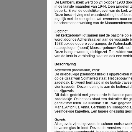
De Lambertuskerk werd op 24 oktober 1933 doo
in de laatste maanden van 1944, toen Engelen z
beperkt. Enkel de oostelijke gevel van de kerk 
Deze beschrijving met waardestelling heeft betre
tegelijk met de kerk gebouwd, eveneens naar on
beschermende werking van de Monumentenveror
Ligging:
Het kerkgebouw ligt samen met de pastorie op e
wordt door de Achterstraat en aan de voorzijde 
1933 ook de oudere voorganger, de Waterstaatke
naastgelegen (noord) kloostergebouw. Ook het h
Deze is tegenwoordig dichtgezet. Ten zuiden van
van de kerk in verbinding staat en ook een verbin
Beschrijving
Algemeen (hoofdvorm, kap):
De driebeukige pseudobasiliek is opgetrokken 
op de Graaf van Solmsweg staat. Het gebouw hee
zadeldak. Dit wordt herhaald in de laatste trave
vier traveeën. Deze indeling is aan de buitenzij
de zijgevels.
Dit dak is gedekt met gesmoorde Hollandse pann
zadeldakje. Op het dak staat een dakruiter die g
gedekt met leien. De luidklok is in 1948 gegoten
Maria, Antonius, Anna, Gertrudis en Hildegondis.
veelhoekige kapellen. Een lagere driezijdig geslo
Gevels:
Alle gevels zijn uitgevoerd in schoon metselwer
bevatten glas-in-lood. Deze acht vensters in de 
steunberen aangebracht. In beide dakvlakken va