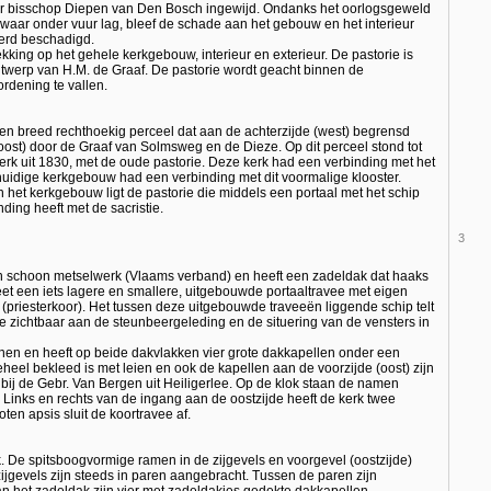
r bisschop Diepen van Den Bosch ingewijd. Ondanks het oorlogsgeweld
waar onder vuur lag, bleef de schade aan het gebouw en het interieur
werd beschadigd.
kking op het gehele kerkgebouw, interieur en exterieur. De pastorie is
twerp van H.M. de Graaf. De pastorie wordt geacht binnen de
dening te vallen.
en breed rechthoekig perceel dat aan de achterzijde (west) begrensd
(oost) door de Graaf van Solmsweg en de Dieze. Op dit perceel stond tot
rk uit 1830, met de oude pastorie. Deze kerk had een verbinding met het
uidige kerkgebouw had een verbinding met dit voormalige klooster.
 het kerkgebouw ligt de pastorie die middels een portaal met het schip
ding heeft met de sacristie.
3
in schoon metselwerk (Vlaams verband) en heeft een zadeldak dat haaks
t een iets lagere en smallere, uitgebouwde portaaltravee met eigen
e (priesterkoor). Het tussen deze uitgebouwde traveeën liggende schip telt
de zichtbaar aan de steunbeergeleding en de situering van de vensters in
en en heeft op beide dakvlakken vier grote dakkapellen onder een
eheel bekleed is met leien en ook de kapellen aan de voorzijde (oost) zijn
 bij de Gebr. Van Bergen uit Heiligerlee. Op de klok staan de namen
 Links en rechts van de ingang aan de oostzijde heeft de kerk twee
ten apsis sluit de koortravee af.
k. De spitsboogvormige ramen in de zijgevels en voorgevel (oostzijde)
zijgevels zijn steeds in paren aangebracht. Tussen de paren zijn
n het zadeldak zijn vier met zadeldakjes gedekte dakkapellen