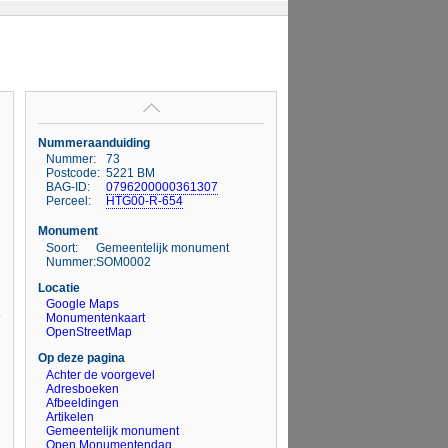
Nummeraanduiding
Nummer:
73
Postcode:
5221 BM
BAG-ID:
0796200000361307
Perceel:
HTG00-R-654
Monument
Soort:
Gemeentelijk monument
Nummer:
SOM0002
Locatie
Google Maps
Monumentenkaart
OpenStreetMap
Op deze pagina
Achter de voorgevel
Adresboeken
Afbeeldingen
Artikelen
Gemeentelijk monument
Open Monumentendag