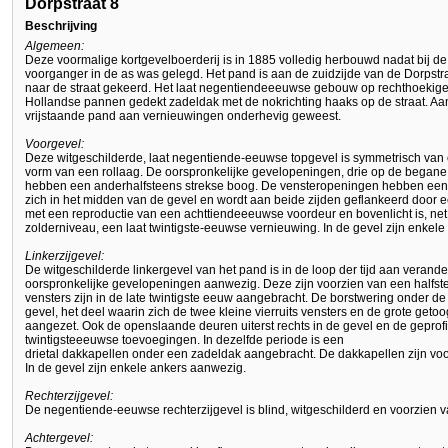
Dorpstraat 8
Beschrijving
Algemeen:
Deze voormalige kortgevelboerderij is in 1885 volledig herbouwd nadat bij d
voorganger in de as was gelegd. Het pand is aan de zuidzijde van de Dorpst
naar de straat gekeerd. Het laat negentiendeeeuwse gebouw op rechthoekig
Hollandse pannen gedekt zadeldak met de nokrichting haaks op de straat. Aan 
vrijstaande pand aan vernieuwingen onderhevig geweest.
Voorgevel:
Deze witgeschilderde, laat negentiende-eeuwse topgevel is symmetrisch van 
vorm van een rollaag. De oorspronkelijke gevelopeningen, drie op de begane
hebben een anderhalfsteens strekse boog. De vensteropeningen hebben een 
zich in het midden van de gevel en wordt aan beide zijden geflankeerd door e
met een reproductie van een achttiendeeeuwse voordeur en bovenlicht is, net a
zolderniveau, een laat twintigste-eeuwse vernieuwing. In de gevel zijn enkel
Linkerzijgevel:
De witgeschilderde linkergevel van het pand is in de loop der tijd aan verand
oorspronkelijke gevelopeningen aanwezig. Deze zijn voorzien van een halfstee
vensters zijn in de late twintigste eeuw aangebracht. De borstwering onder de
gevel, het deel waarin zich de twee kleine vierruits vensters en de grote get
aangezet. Ook de openslaande deuren uiterst rechts in de gevel en de geprofi
twintigsteeeuwse toevoegingen. In dezelfde periode is een
drietal dakkapellen onder een zadeldak aangebracht. De dakkapellen zijn voo
In de gevel zijn enkele ankers aanwezig.
Rechterzijgevel:
De negentiende-eeuwse rechterzijgevel is blind, witgeschilderd en voorzien 
Achtergevel: