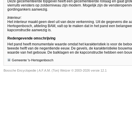
Deze gecementeerde topgevel heeft een gecementeerde rollaag en gaat grote
vierruits vensters op zolderniveau zijn modern. Mogelijk zijn de vensteropenin
gordingankers aanwezig.
Interieur:
Het interieur maakt geen deel uit van deze verkenning. Uit de gegevens die a
Hertogenbosch, afdeling BAM, valt op te maken dat in het pand een belangw
kapconstructie aanwezig is.
Redengevende omschrijving
Het pand heeft monumentale waarde omdat het karakteristiek is voor de beb
tweede helft van de negentiende eeuw. De gevels, de karakteristieke bouwm
waarde van het gebouw. De balklagen en de kapconstructie hebben een bouw
Gemeente 's-Hertogenbosch
Bossche Encyclopedie |
A.F.A.M. (Ton) Wetzer © 2003-2026 versie 12.1