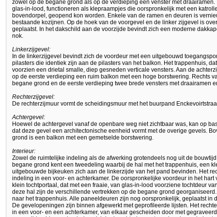
zowel op de begane grond als op de verdieping een venster met draairamen. 
glas-in-lood, functioneren als klepraampjes die oorspronkelijk met een katroll
bovendorpel, geopend kon worden. Enkele van de ramen en deuren is vernie
bestaande kozijnen. Op de hoek van de voorgevel en de linker zijgevel is ov
geplaatst. In het dakschild aan de voorzijde bevindt zich een moderne dakka
nok.
Linkerzijgevel:
In de linkerzijgevel bevindt zich de voordeur met een uitgebouwd toegangsp
pilasters die identiek zijn aan de pilasters van het balkon. Het trappenhuis, da
voorzien een drietal smalle, diep gesneden verticale vensters. Aan de achterz
op de eerste verdieping een ruim balkon met een hoge borstwering. Rechts v
begane grond en de eerste verdieping twee brede vensters met draairamen en
Rechterzijgevel:
De rechterzijmuur vormt de scheidingsmuur met het buurpand Enckevoirtstraat
Achtergevel:
Hoewel de achtergevel vanaf de openbare weg niet zichtbaar was, kan op b
dat deze gevel een architectonische eenheid vormt met de overige gevels. B
grond is een balkon met een gemetselde borstwering.
Interieur:
Zowel de ruimtelijke indeling als de afwerking grotendeels nog uit de bouwtijd
begane grond kent een tweedeling waarbij de hal met het trappenhuis, een 
uitgebouwde bijkeuken zich aan de linkerzijde van het pand bevinden. Het re
indeling in een voor- en achterkamer. De oorspronkelijke voordeur in het hart 
klein tochtportaal, dat met een fraaie, van glas-in-lood voorziene tochtdeur 
deze hal zijn de verschillende vertrekken op de begane grond georganiseerd. 
naar het trappenhuis. Alle paneeldeuren zijn nog oorspronkelijk, geplaatst in d
De gevelopeningen zijn binnen afgewerkt met geprofileerde lijsten. Het rechte
in een voor- en een achterkamer, van elkaar gescheiden door met gegraveerd