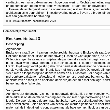
verdieping een ruim balkon met een hoge borstwering. Rechts van het ingan
en de eerste verdieping twee brede vensters met draairamen en bovenlicht.
Hoewel de achtergevel vanaf de openbare weg niet zichtbaar is, kan word
architectonische eenheid vormt met de overige gevels. Boven de brede tuind
met een gemetselde borstwering.
'n Lutske Brabants, zondag 9 april 2023
Gemeentelijk monument
Enckevoirtstraat 3
Beschrijving
Algemeen:
Enckevoirtstraat 3 vormt samen met het rechter buurpand Enckevoirtstraat 1 e
Het pand maakt deel uit van de bebouwing tussen de Capucijnenlaan, de Ko
Willeboissingel, bestaande uit vrijstaande panden, die sinds het begin van de
pand omvat twee bouwlagen onder een schilddak, dat is gedekt met gesmoord
Frank Lloyd Wright-achtige stijl gebouwde pand, is de afwisselende bouwmass
eerste verdieping en een dominante kap met forse overstek. De gevels zijn o
steen met de toepassing van donkere baksteen als trasraam. Ter hoogte van 
met donkere bakstenen, afgewisseld met horizontale, verdiepte banen van helr
opzichte van de rooilijn en heeft aan de voorzijde een tuin met een lage, ba
bekroning als erfscheiding.
Voorgevel:
Aan de voorzijde bevindt zich een uitgebouwde driekantige erker, voorzien 
deze erker is op de eerste verdieping een balkon met hoge borstwering en ee
loggia. De openslaande deuren naar het balkon worden geflankeerd door twee
van bovenlichten. Beide hoeken van het balkon worden gemarkeerd door zware,
materiaal als in detaillering contrasteren met de baksteenarchitectuur van de g