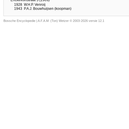
1928
W.H.P. Venroij
1943
P.A.J. Bouwhuijsen (koopman)
Bossche Encyclopedie |
A.F.A.M. (Ton) Wetzer © 2003-2026 versie 12.1