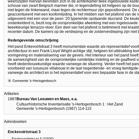
weerszijden hiervan bevinden zich in de achterkamer twee ingebouwde kasten
schouw van zwart Belgisch marmer die, in tegenstelling tot hetgeen op de bo
niet tegen de linkerwand, maar tegen de rechtermuur zijn gepositioneerd. De
geaccentueerd met een koofomlijsting. In het midden van het plafond van de 
uitgevoerd met een voor de jaren ‘20 typerende opstaande stucrand. De keuke
onderkelderd is, bezit nog de oorspronkelijke afwerking met een ingebouwde
tweekleurige terrazzo-vloer. Een deel van het plafond is betimmerd met kraald
recenter datum. De kamers op de verdieping en de zolderverdieping zijn niet 
Redengevende omschrijving
Het pand Enkevoirtstraat 3 heeft monumentale waarde als representatief voor
architectuur in een Frank Lloyd Wright-achtige stijl, hetgeen tot uitdrukking 
vormgeving en materialisering van de gevels. Het interieur van het pand h
de aanwezigheid van de oorspronkelijke ruimtelijke indeling en de gaafheid v
heeft stedenbouwkundige waarde vanwege de situering. Verder heeft het pa
voorbeeld van luxueuze villabouw in de laat negentiende- en vroeg twintigste
vanwege de architect en is het representatief voor een bepaalde fase in de s
Gemeente 's-Hertogenbosch
Artikelen
1987
Bureau Van Leeuwen en Maes, e.a.
Cultuurhistorische Inventarisatie 's-Hertogenbosch 1 : Het Zand
Gemeente 's-Hertogenbosch (1987) 114-115
Adresboeken
Enckevoirtstraat 3
Enckevoirtstraat 3 (1909)