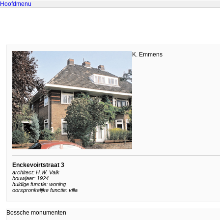
Hoofdmenu
K. Emmens
Enckevoirtstraat 3
architect: H.W. Valk
bouwjaar: 1924
huidige functie: woning
oorspronkelijke functie: villa
Bossche monumenten