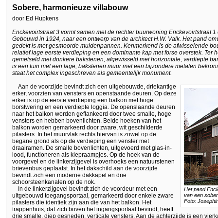
Sobere, harmonieuze villabouw
door Ed Hupkens
Enckevoirtstraat 3 vormt samen met de rechter buurwoning Enckevoirtstraat 1 
Gebouwd in 1924, naar een ontwerp van de architect H.W. Valk. Het pand om
gedekt is met gesmoorde muldenpannen. Kenmerkend is de afwisselende bo
relatief lage eerste verdieping en een dominante kap met forse overstek. Ter
gemetseld met donkere bakstenen, afgewisseld met horizontale, verdiepte ba
is een tuin met een lage, bakstenen muur met een bijzondere metalen bekron
staat het complex ingeschreven als gemeentelijk monument.
Aan de voorzijde bevindt zich een uitgebouwde, driekantige
erker, voorzien van vensters en openstaande deuren. Op deze
erker is op de eerste verdieping een balkon met hoge
borstwering en een verdiepte loggia. De openslaande deuren
naar het balkon worden geflankeerd door twee smalle, hoge
vensters en hebben bovenlichten. Beide hoeken van het
balkon worden gemarkeerd door zware, wit geschilderde
pilasters. In het muurvlak rechts hiervan is zowel op de
begane grond als op de verdieping een venster met
draairamen. De smalle bovenlichten, uitgevoerd met glas-in-
lood, functioneren als klepraampjes. Op de hoek van de
voorgevel en de linkerzijgevel is overhoeks een natuurstenen
brievenbus geplaatst. In het dakschild aan de voorzijde
bevindt zich een moderne dakkapel en drie
schoorsteenkanalen op de nok.
In de linkerzijgevel bevindt zich de voordeur met een
Het pand Encke
uitgebouwd toegangsportaal, gemarkeerd door enkele zware
van een sobere
Foto: Josephi
pilasters die identiek zijn aan die van het balkon. Het
trappenhuis, dat zich boven het ingangsportaal bevindt, heeft
drie smalle, diep gesneden, verticale vensters. Aan de achterzijde is een vier