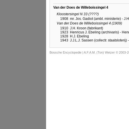
Van der Does de Willeboissingel 4
Kloostersingel N 33 (????)
1908
mr. Jos. Gadiot (ambt. ministerie) - J.
Van der Does de Willeboissingel 4 (1909)
1910
J.H. Kroon (fabrikant)
1923
Henricus J. Ebeling (archivaris) - Hen
1928
H.J. Ebeling
1943
J.J.L.J. Sassen (collectr. staatsloterij)
Bossche Encyclopedie |
A.F.A.M. (Ton) Wetzer © 2003-2