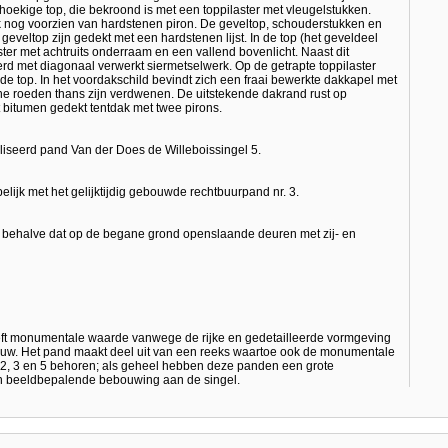
hoekige top, die bekroond is met een toppilaster met vleugelstukken.
k nog voorzien van hardstenen piron. De geveltop, schouderstukken en
eveltop zijn gedekt met een hardstenen lijst. In de top (het geveldeel
ter met achtruits onderraam en een vallend bovenlicht. Naast dit
erd met diagonaal verwerkt siermetselwerk. Op de getrapte toppilaster
 de top. In het voordakschild bevindt zich een fraai bewerkte dakkapel met
ne roeden thans zijn verdwenen. De uitstekende dakrand rust op
 bitumen gedekt tentdak met twee pirons.
ealiseerd pand Van der Does de Willeboissingel 5.
ijk met het gelijktijdig gebouwde rechtbuurpand nr. 3.
 behalve dat op de begane grond openslaande deuren met zij- en
eft monumentale waarde vanwege de rijke en gedetailleerde vormgeving
 eeuw. Het pand maakt deel uit van een reeks waartoe ook de monumentale
 2, 3 en 5 behoren; als geheel hebben deze panden een grote
n beeldbepalende bebouwing aan de singel.