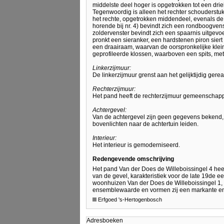
middelste deel hoger is opgetrokken tot een drie
Tegenwoordig is alleen het rechter schouderstu
het rechte, opgetrokken middendeel, evenals de g
horende bij nr. 4) bevindt zich een rondboogvens
zoldervenster bevindt zich een spaarnis uitgevo
pronkt een sieranker, een hardstenen piron siert
een draairaam, waarvan de oorspronkelijke klei
geprofileerde klossen, waarboven een spits, met
Linkerzijmuur:
De linkerzijmuur grenst aan het gelijktijdig ger
Rechterzijmuur:
Het pand heeft de rechterzijmuur gemeenschappel
Achtergevel:
Van de achtergevel zijn geen gegevens bekend,
bovenlichten naar de achtertuin leiden.
Interieur:
Het interieur is gemoderniseerd.
Redengevende omschrijving
Het pand Van der Does de Willeboissingel 4 he
van de gevel, karakteristiek voor de late 19de
woonhuizen Van der Does de Willeboissingel 1,
ensemblewaarde en vormen zij een markante e
Erfgoed 's-Hertogenbosch
Adresboeken