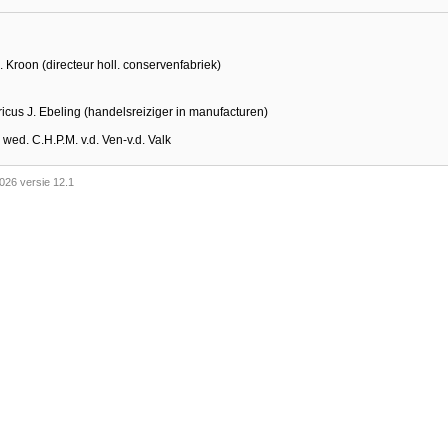
H. Kroon (directeur holl. conservenfabriek)
ricus J. Ebeling (handelsreiziger in manufacturen)
 - wed. C.H.P.M. v.d. Ven-v.d. Valk
026 versie 12.1