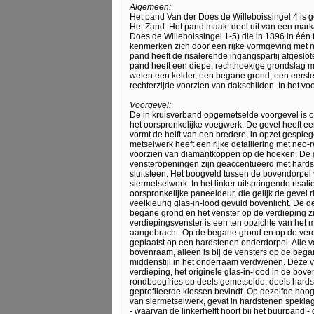
Algemeen:
Het pand Van der Does de Willeboissingel 4 is g
Het Zand. Het pand maakt deel uit van een mar
Does de Willeboissingel 1-5) die in 1896 in één
kenmerken zich door een rijke vormgeving met n
pand heeft de risalerende ingangspartij afgesl
pand heeft een diepe, rechthoekige grondslag m
weten een kelder, een begane grond, een eerste 
rechterzijde voorzien van dakschilden. In het vo
Voorgevel:
De in kruisverband opgemetselde voorgevel is o
het oorspronkelijke voegwerk. De gevel heeft een
vormt de helft van een bredere, in opzet gespiege
metselwerk heeft een rijke detaillering met ne
voorzien van diamantkoppen op de hoeken. De 
vensteropeningen zijn geaccentueerd met hard
sluitsteen. Het boogveld tussen de bovendorpel
siermetselwerk. In het linker uitspringende risal
oorspronkelijke paneeldeur, die gelijk de gevel r
veelkleurig glas-in-lood gevuld bovenlicht. De
begane grond en het venster op de verdieping zi
verdiepingsvenster is een ten opzichte van het
aangebracht. Op de begane grond en op de verdie
geplaatst op een hardstenen onderdorpel. Alle v
bovenraam, alleen is bij de vensters op de beg
middenstijl in het onderraam verdwenen. Deze ven
verdieping, het originele glas-in-lood in de bov
rondboogfries op deels gemetselde, deels hards
geprofileerde klossen bevindt. Op dezelfde hoogte
van siermetselwerk, gevat in hardstenen spekla
- waarvan de linkerhelft hoort bij het buurpand 