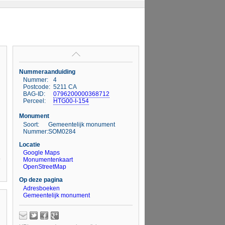
Nummeraanduiding
Nummer:
4
Postcode:
5211 CA
BAG-ID:
0796200000368712
Perceel:
HTG00-I-154
Monument
Soort:
Gemeentelijk monument
Nummer:
SOM0284
Locatie
Google Maps
Monumentenkaart
OpenStreetMap
Op deze pagina
Adresboeken
Gemeentelijk monument