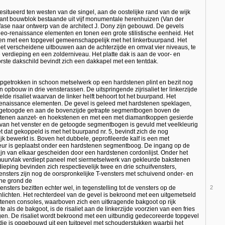
esitueerd ten westen van de singel, aan de oostelijke rand van de wijk
kant bouwblok bestaande uit vijf monumentale herenhuizen (Van der
 fase naar ontwerp van de architect J. Dony zijn gebouwd. De gevels
eo-renaissance elementen en tonen een grote stilistische eenheid. Het
oten met een topgevel gemeenschappelijk met het linkerbuurpand. Het
et verscheidene uitbouwen aan de achterzijde en omvat vier niveaus, te
verdieping en een zolderniveau. Het platte dak is aan de voor- en
orste dakschild bevindt zich een dakkapel met een tentdak.
pgetrokken in schoon metselwerk op een hardstenen plint en bezit nog
 opbouw in drie vensterassen. De uitspringende zijrisaliet ter linkerzijde
lde risaliet waarvan de linker helft behoort tot het buurpand. Het
o-renaissance elementen. De gevel is geleed met hardstenen speklagen,
getoogde en aan de bovenzijde getrapte segmentbogen boven de
stenen aanzet- en hoekstenen en met een met diamantkoppen gesierde
 van het venster en de getoogde segmentbogen is gevuld met veelkleurig
iet dat gekoppeld is met het buurpand nr. 5, bevindt zich de nog
ijk bewerkt is. Boven het dubbele, geprofileerde kalf is een met
 deur is geplaatst onder een hardstenen segmentboog. De ingang op de
jn van elkaar gescheiden door een hardstenen cordonlijst. Onder het
 muurvlak verdiept paneel met siermetselwerk van gekleurde bakstenen
ping bevinden zich respectievelijk twee en drie schuifvensters,
ensters zijn nog de oorspronkelijke T-vensters met schuivend onder- en
ane grond de
sters bezitten echter wel, in tegenstelling tot de vensters op de
2
enlichten. Het rechterdeel van de gevel is bekroond met een uitgemetseld
tenen consoles, waarboven zich een uitkragende bakgoot op rijk
 als de bakgoot, is de risaliet aan de linkerzijde voorzien van een fries
gen. De risaliet wordt bekroond met een uitbundig gedecoreerde topgevel
- die is opgebouwd uit een tuitgevel met schouderstukken waarbij het