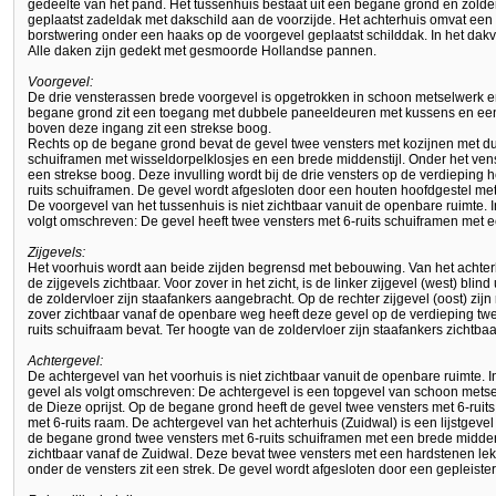
gedeelte van het pand. Het tussenhuis bestaat uit een begane grond en zold
geplaatst zadeldak met dakschild aan de voorzijde. Het achterhuis omvat een
borstwering onder een haaks op de voorgevel geplaatst schilddak. In het dakv
Alle daken zijn gedekt met gesmoorde Hollandse pannen.
Voorgevel:
De drie vensterassen brede voorgevel is opgetrokken in schoon metselwerk en
begane grond zit een toegang met dubbele paneeldeuren met kussens en een 
boven deze ingang zit een strekse boog.
Rechts op de begane grond bevat de gevel twee vensters met kozijnen met dui
schuiframen met wisseldorpelklosjes en een brede middenstijl. Onder het vens
een strekse boog. Deze invulling wordt bij de drie vensters op de verdieping 
ruits schuiframen. De gevel wordt afgesloten door een houten hoofdgestel met ar
De voorgevel van het tussenhuis is niet zichtbaar vanuit de openbare ruimte. I
volgt omschreven: De gevel heeft twee vensters met 6-ruits schuiframen met e
Zijgevels:
Het voorhuis wordt aan beide zijden begrensd met bebouwing. Van het achterh
de zijgevels zichtbaar. Voor zover in het zicht, is de linker zijgevel (west) bli
de zoldervloer zijn staafankers aangebracht. Op de rechter zijgevel (oost) zijn
zover zichtbaar vanaf de openbare weg heeft deze gevel op de verdieping twe
ruits schuifraam bevat. Ter hoogte van de zoldervloer zijn staafankers zichtbaa
Achtergevel:
De achtergevel van het voorhuis is niet zichtbaar vanuit de openbare ruimte. I
gevel als volgt omschreven: De achtergevel is een topgevel van schoon metse
de Dieze oprijst. Op de begane grond heeft de gevel twee vensters met 6-ruits
met 6-ruits raam. De achtergevel van het achterhuis (Zuidwal) is een lijstgev
de begane grond twee vensters met 6-ruits schuiframen met een brede middens
zichtbaar vanaf de Zuidwal. Deze bevat twee vensters met een hardstenen lek
onder de vensters zit een strek. De gevel wordt afgesloten door een gepleisterd