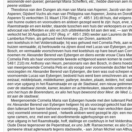
woonende een quesel, genaempt Maria Scheffers, etc.; hebbe daervan aen mij
peene voldaen
Theodorus van den Dungen als man van Maria van Asperen; Jacob van de
Asperen; Gijsbert Vuchs als man van Philippina van Asperen; Josina en Dor
Asperen 5) verkochten 31 Maart 1704 (Reg. n°. 485 f. 16) dit huis, dat volg
van hunne ouders en voorouders en alstoen gezegd werd te zijn:
huys, erve, 
Raemstraetje en een kelder
, staande tusschen een huis der verkoopers
ex un
advocaat van Affoirden
ex alio
en zich uitstrekkende tot aan den wal, — aan 
verkocht het 30 Augustus 1707 (Reg. n°. 485 f. 290) weder aan Laurens de Br
Lambertus Polen, als gehuwd met Anneken van Doren, aankocht
een koetshuis in het Voldersstraatje; hij was gehuwd met Cornelia Pets, aan 
huizen vermaakte; zij hertrouwde na zijnen dood met Lucas van Eybergen, prof
Bosch, en vermaakte voorschreven huis met koetshuis op hare beurt aan Corn
noemen mr. Alexander Berend van Eybergen en diens eerste vrouw Clara Ma
Cornelia Pets als haar voornoemde tweede echtgenoot waren komen te overl
548 f. 210) mr. Anthony van Heurn, pensionaris van den Bosch, in diens hoed
van meergenoemde Cornelia Pets en als voogd over voornoemde dochter het 
voorzegden mr. Alexander Berend van Eybergen, die toen was oud-schepen e
voornoemde Lucas van Eybergen; bedoeld huis werd toen omschreven als:
e
eetzaal, middelplaats, middelkamer, gallerye, keuken, plaats, kelders, hof, stal
een vrye uytgang in het Raamstraatje en op de Stadswal, een nieuw getimm
over de stadswal ziende, kamer, keuken en achterkeuken, staande omtrent de
uno het huys de Boerendans, ex alio het huys bewoond door Mevr. de Wed. La 
tot aan de stadswal
.
Meergenoemde Cornelia Maria van Eybergen huwde met den luitenant Pie
mr. Alexander Berend van Eybergen hetgeen hij als voorzegd gekocht had den
dien luitenant ten haren behoeve overdroeg. Zij en haar man verkochten daar
vso) voormeld onroerend goed, - hetwelk alstoen werd gezegd te zijn: een 
syne camers, enz. met een wel doortimmerde agterhuysinge en een
vrye uitgang in het Raamstraatje, hoff, stallinge en coetshuys in het Volderst
Oude Diese tegensover de Peperstraat,
ex uno
Juffr. Ransecremer, ex alio C
gemeene straat agterwaarts tegens stadswalle, - aan Johan Michiel van Althuys