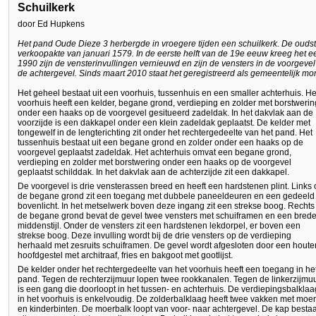
Schuilkerk
door Ed Hupkens
Het pand Oude Dieze 3 herbergde in vroegere tijden een schuilkerk. De ouds
verkoopakte van januari 1579. In de eerste helft van de 19e eeuw kreeg het 
1990 zijn de vensterinvullingen vernieuwd en zijn de vensters in de voorgeve
de achtergevel. Sinds maart 2010 staat het geregistreerd als gemeentelijk m
Het geheel bestaat uit een voorhuis, tussenhuis en een smaller achterhuis. He
voorhuis heeft een kelder, begane grond, verdieping en zolder met borstwerin
onder een haaks op de voorgevel gesitueerd zadeldak. In het dakvlak aan de
voorzijde is een dakkapel onder een klein zadeldak geplaatst. De kelder met
tongewelf in de lengterichting zit onder het rechtergedeelte van het pand. Het
tussenhuis bestaat uit een begane grond en zolder onder een haaks op de
voorgevel geplaatst zadeldak. Het achterhuis omvat een begane grond,
verdieping en zolder met borstwering onder een haaks op de voorgevel
geplaatst schilddak. In het dakvlak aan de achterzijde zit een dakkapel.
De voorgevel is drie vensterassen breed en heeft een hardstenen plint. Links
de begane grond zit een toegang met dubbele paneeldeuren en een gedeeld
bovenlicht. In het metselwerk boven deze ingang zit een strekse boog. Rechts
de begane grond bevat de gevel twee vensters met schuiframen en een bred
middenstijl. Onder de vensters zit een hardstenen lekdorpel, er boven een
strekse boog. Deze invulling wordt bij de drie vensters op de verdieping
herhaald met zesruits schuiframen. De gevel wordt afgesloten door een houte
hoofdgestel met architraaf, fries en bakgoot met gootlijst.
De kelder onder het rechtergedeelte van het voorhuis heeft een toegang in he
pand. Tegen de rechterzijmuur lopen twee rookkanalen. Tegen de linkerzijmu
is een gang die doorloopt in het tussen- en achterhuis. De verdiepingsbalklaa
in het voorhuis is enkelvoudig. De zolderbalklaag heeft twee vakken met moer
en kinderbinten. De moerbalk loopt van voor- naar achtergevel. De kap bestaa