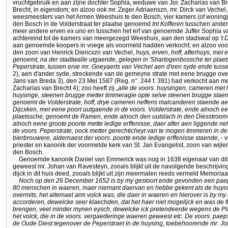
vruchtgebruik en aan zijne dochter Sophia, weduwe van Jor. Zacharias van B
Brecht, in eigendom; en alzoo ook mr. Zeger Adriaenszn, mr. Dirck van Vechel
weesmeesters van het Armen Weeshuis te den Bosch, vier kamers (of woningje
den Bosch in de Volderstraat ter plaatse genoemd
Int Kofferen
tusschen ander
meer andere erven
ex uno
en tusschen het erf van genoemde Juffer Sophia v
achtereind tot de kamers van meergezegd Weeshuis, aan den stadswal op
't 
aan genoemde koopers in voege als voormeld hadden verkocht; en alzoo voort
den zoon van Henrick Diericxzn van Vechel,
huys, erven, hoff, afterhuys, met
genoemt, na der stadtwalle utgaende, gelegen in 'Shartogenbossche ter pla
Peperstrate, tussen erve mr. Goeyaerts van Vechel aen d'een syde ende tusse
2), aen d'ander syde, streckende van de gemeyne strate met eene brugge over d
Jans van Breda 3), den 23 Mei 1587 (Reg. n°. 244 f. 391) had verkocht aan
Zacharias van Brecht 4); zoo heeft zij „
alle de voors. huysingen, cameren me
huysinge, steenen brugge metter timmeragie opte selve steenen brugge staen
genoemt de Volderstrate, hoff, drye cameren neffens malcanderen staende ae
Dijcxken, met eene poort uutgaende in de voors. Volderstrate, ende alnoch 
plaetssche, genoemt de Ramen, ende alnoch den uutslach in den Diesstroome
alnoch eene groote poorte mette ledige erffenisse, daer after aen liggende ne
de voors. Peperstrate, oock metter gerechticheyt van te mogen timmeren in 
bierbrouwere, aldernaest der voors. poorte ende ledige erffenisse staende
, -
priester en kanonik der voormelde kerk van St. Jan Evangelist, zoon van wijle
den Bosch.
Genoemde kanonik Daniel van Emmerick was nog in 1638 eigenaar van dit h
geweest mr. Johan van Ravesteyn, zooals blijkt uit de navolgende beschrijving
dijck in dit huis deed, zooals blijkt uit zijn meermalen reeds vermeld Memoriaa
Noch op den 26 December 1652 is by my gestoort ende gevonden een paep
80 menschen in waeren, maer niemant daervan en hebbe gekent als de huysv
overmits, het altemael arm volck was, die daer in waeren en hierover is by m
accorderen, dewelcke seer klaechden, dat het haer niet mogelijck en was de fl
brengen, veel minder mynen eysch, dewelcke ick pretendeerde wegens de 
het volck, die in de voors. vergaederinge waeren geweest etc. De voors. pa
de Oude Diest tegenover de Peperstraet in de huysing, toebehoorende mr. J