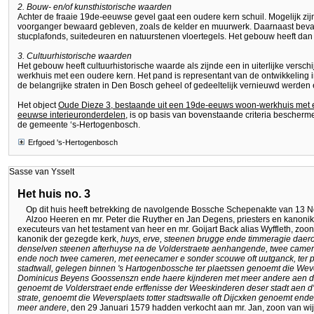
2. Bouw- en/of kunsthistorische waarden
Achter de fraaie 19de-eeuwse gevel gaat een oudere kern schuil. Mogelijk zi
voorganger bewaard gebleven, zoals de kelder en muurwerk. Daarnaast beva
stucplafonds, suitedeuren en natuurstenen vloertegels. Het gebouw heeft da
3. Cultuurhistorische waarden
Het gebouw heeft cultuurhistorische waarde als zijnde een in uiterlijke vers
werkhuis met een oudere kern. Het pand is representant van de ontwikkeling
de belangrijke straten in Den Bosch geheel of gedeeltelijk vernieuwd werden
Het object
Oude Dieze 3, bestaande uit een 19de-eeuws woon-werkhuis met 
eeuwse interieuronderdelen
, is op basis van bovenstaande criteria bescher
de gemeente ‘s-Hertogenbosch.
Erfgoed 's-Hertogenbosch
Sasse van Ysselt
Het huis no. 3
Op dit huis heeft betrekking de navolgende Bossche Schepenakte van 13 No
Alzoo Heeren en mr. Peter die Ruyther en Jan Degens, priesters en kanonike
executeurs van het testament van heer en mr. Goijart Back alias Wyffleth, zoon 
kanonik der gezegde kerk,
huys, erve, steenen brugge ende timmeragie daero
denselven steenen afterhuyse na de Volderstraete aenhangende, twee came
ende noch twee cameren, met eenecamer e sonder scouwe oft uutganck, ter p
stadtwall, gelegen binnen 's Hartogenbossche ter plaetssen genoemt die Wev
Dominicus Beyens Goossenszn ende haere kijnderen met meer andere aen d'
genoemt de Volderstraet ende erffenisse der Weeskinderen deser stadt aen d'
strate, genoemt die Weversplaets totter stadtswalle oft Dijcxken genoemt end
meer andere
, den 29 Januari 1579 hadden verkocht aan mr. Jan, zoon van wi