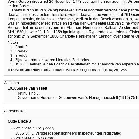
Wyna Gordon droeg het 20 November 1773 over aan hunnen zoon mr. Willem M
te den Bosch.
Thans is dit huis van weinig beteekenis meer doordien verscheidene pand
daarvan zijn gescheiden. Ten slotte worde daarvan nog vermeld, dat 26 Decem
Leopold Verster, de laatste der Verster's, welken in den Bosch woonden; hi
was er inspecteur der registratie en lid van den Gemeenteraad; van zijne vr
Brouwer liet hij na eenen zoon, mr. Abraham Henricus de Balbian Verster, ou
Mei 1830, huwde 1°. 1 Juli 1859 Igminia Ignatia Rypperda, overleden te Oist
schonk; 2°. 9 September 1880 Charlotte Henriette ten Siethoff, overleden te 
Noten
1.
Brede?
2.
Brede?
3.
Brede?
4.
Zijne voornamen waren Hercules Zacharias.
5.
In 1631 leefden te den Bosch de echtelieden mr. Theodore van Asperen 
De voorname Huizen en Gebouwen van 's-Hertogenbosch II (1910) 251-256
Artikelen
1910
Sasse van Ysselt
Het huis no 3.
De voorname Huizen en Gebouwen van 's-Hertogenbosch II (1910) 251
Adresboeken
Oude Dieze 3
Oude Dieze F 165 (????)
1865
J.F.L. Verster (gepensionneerd inspecteur der registratie)
Oude Dieze F 161 (1880)