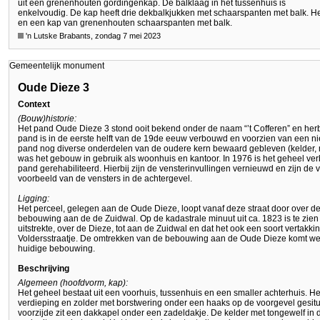
uit een grenenhouten gordingenkap. De balklaag in het tussenhuis is
enkelvoudig. De kap heeft drie dekbalkjukken met schaarspanten met balk. He
en een kap van grenenhouten schaarspanten met balk.
'n Lutske Brabants, zondag 7 mei 2023
Gemeentelijk monument
Oude Dieze 3
Context
(Bouw)historie:
Het pand Oude Dieze 3 stond ooit bekend onder de naam “’t Cofferen” en her
pand is in de eerste helft van de 19de eeuw verbouwd en voorzien van een nieu
pand nog diverse onderdelen van de oudere kern bewaard gebleven (kelder, 
was het gebouw in gebruik als woonhuis en kantoor. In 1976 is het geheel ve
pand gerehabiliteerd. Hierbij zijn de vensterinvullingen vernieuwd en zijn de
voorbeeld van de vensters in de achtergevel.
Ligging:
Het perceel, gelegen aan de Oude Dieze, loopt vanaf deze straat door over de
bebouwing aan de de Zuidwal. Op de kadastrale minuut uit ca. 1823 is te zien 
uitstrekte, over de Dieze, tot aan de Zuidwal en dat het ook een soort vertak
Voldersstraatje. De omtrekken van de bebouwing aan de Oude Dieze komt we
huidige bebouwing.
Beschrijving
Algemeen (hoofdvorm, kap):
Het geheel bestaat uit een voorhuis, tussenhuis en een smaller achterhuis. He
verdieping en zolder met borstwering onder een haaks op de voorgevel gesitu
voorzijde zit een dakkapel onder een zadeldakje. De kelder met tongewelf in de