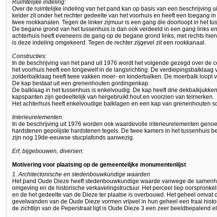
Ruimtelijke indeling:
Over de ruimtelijke indeling van het pand kan op basis van een beschrijving
kelder zit onder het rechter gedeelte van het voorhuis en heeft een toegang i
twee rookkanalen. Tegen de linker zijmuur is een gang die doorloopt in het tu
De begane grond van het tussenhuis is dan ook verdeeld in een gang links en
achterhuis heeft eveneens de gang op de begane grond links, met rechts hie
is deze indeling omgekeerd. Tegen de rechter zijgevel zit een rookkanaal.
Constructies:
In de beschrijving van het pand uit 1976 wordt het volgende gezegd over de c
het voorhuis heeft een tongewelf in de langsrichting. De verdiepingsbalklaag 
zolderbalklaag heeft twee vakken moer- en kinderbalken. De moerbalk loopt v
De kap bestaat uit een grenenhouten gordingenkap.
De balklaag in het tussenhuis is enkelvoudig. De kap heeft drie dekbalkjukk
kapspanten zijn gedeeltelijk van hergebruikt hout en voorzien van telmerken.
Het achterhuis heeft enkelvoudige balklagen en een kap van grenenhouten sc
Interieurelementen:
In de beschrijving uit 1976 worden ook waardevolle interieurelementen genoe
hardstenen gepolijste hardstenen tegels. De twee kamers in het tussenhuis be
zijn nog 19de-eeuwse stucplafonds aanwezig.
Erf, bijgebouwen, diversen:
Motivering voor plaatsing op de gemeentelijke monumentenlijst
1. Architectonische en stedenbouwkundige waarden
Het pand Oude Dieze heeft stedenbouwkundige waarde vanwege de samenh
omgeving en de historische verkavelingstructuur. Het perceel liep oorspronkel
en de het gedeelte van de Dieze ter plaatse is overbouwd. Het geheel omvat 
gevelwanden van de Oude Dieze vormen vrijwel in hun geheel een fraai histo
de zichtlijn van de Peperstraat ligt is Oude Dieze 3 een zeer beeldbepalend 