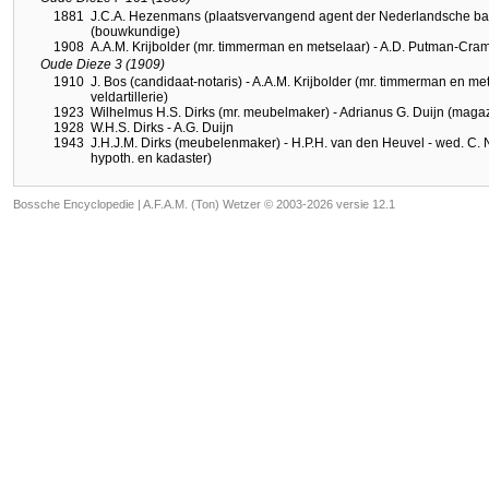
1881
J.C.A. Hezenmans (plaatsvervangend agent der Nederlandsche bank
(bouwkundige)
1908
A.A.M. Krijbolder (mr. timmerman en metselaar) - A.D. Putman-Cramer
Oude Dieze 3 (1909)
1910
J. Bos (candidaat-notaris) - A.A.M. Krijbolder (mr. timmerman en me
veldartillerie)
1923
Wilhelmus H.S. Dirks (mr. meubelmaker) - Adrianus G. Duijn (maga
1928
W.H.S. Dirks - A.G. Duijn
1943
J.H.J.M. Dirks (meubelenmaker) - H.P.H. van den Heuvel - wed. C. 
hypoth. en kadaster)
Bossche Encyclopedie |
A.F.A.M. (Ton) Wetzer © 2003-2026 versie 12.1