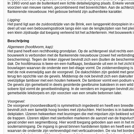
In 1993 vond aan de buitenkant een lichte detailwijziging plaats. Enkele vens
voorzien van nieuwe ramen, gecombineerd met bovenlichten. Aan de achterzi
flankerende nieuwbouw. Het gebouw behield zijn authentieke karakter.
Ligging:
Het pand ligt aan de zuidoostzijde van de Brink, een langgerekt dorpsplein i
deel uit van een bebouwingsstrook langs één van de lengtezijden van het plein
een klein zijstraatje dat toegang verleend tot het achterterrein. Het bouwwerk 
Beschrijving
Algemeen (hoofdvorm, kap):
Het pand heeft een rechthoekig grondplan. Op de achtergevel sluit rechts ee
bouwwerk is verbonden met de flankerende nieuwbouw (zowel het verbindings
bescherming). Tegen de linker zijgevel bevindt zich een (buiten de bescherm
dak. De hoofdmassa is twee-en-een-halflaags, bestaande uit een in het zicht 
bouwlagen waarvan de onderste een bel-étage vormt. De zolderverdieping is 
met de nok evenwijdig aan de voorgevel. De dakschilden zijn gedekt met ge
terug ten opzichte van de gevels. Middenop de nok bevindt zich een dakruiter
veelzijdige tamboer met een houten hekwerk. De tamboer vormt een podium v
De gevels zijn gemetseld in deels gesinterde geelbruine baksteen in een wild
sobere lijst vormt de gevelbeëindiging. In de vensters en ingangen bevindt zi
gemetselde lekdorpels en zijn voorzien van een smalle betonnen latei.
Voorgevel:
De voorgevel (noordwestkant) is symmetrisch ingedeeld en heeft een breedte
bevindt zich een tamelijk hoog bordes met zijvluchten. Het bordes is in bakst
dekplaten. IJzeren hekwerken met leuningen die met mipolam zijn bekleed sc
de trappen. IJzeren stijlen met sierbollen markeren de aanzet van de trapvluc
gevat onder een segmentboog. Hier wordt toegang geboden aan een in het m
souterrainingang. De ingang is gevat binnen hardstenen lijsten en heeft ee
waarvan de onderste zijn verlevendigd met verticaalroeden. De via het borde