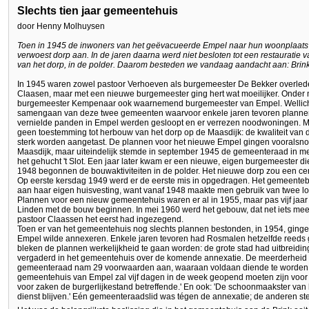
Slechts tien jaar gemeentehuis
door Henny Molhuysen
Toen in 1945 de inwoners van het geëvacueerde Empel naar hun woonplaats t
verwoest dorp aan. In de jaren daarna werd niet besloten tot een restauratie
van het dorp, in de polder. Daarom besteden we vandaag aandacht aan: Brink
In 1945 waren zowel pastoor Verhoeven als burgemeester De Bekker overlede
Claasen, maar met een nieuwe burgemeester ging hert wat moeilijker. Onder
burgemeester Kempenaar ook waarnemend burgemeester van Empel. Wellicht
samengaan van deze twee gemeenten waarvoor enkele jaren tevoren plannen b
vernielde panden in Empel werden gesloopt en er verrezen noodwoningen. 
geen toestemming tot herbouw van het dorp op de Maasdijk: de kwaliteit van d
sterk worden aangetast. De plannen voor het nieuwe Empel gingen vooralsno
Maasdijk, maar uiteindelijk stemde in september 1945 de gemeenteraad in me
het gehucht 't Slot. Een jaar later kwam er een nieuwe, eigen burgemeester 
1948 begonnen de bouwaktiviteiten in de polder. Het nieuwe dorp zou een cent
Op eerste kersdag 1949 werd er de eerste mis in opgedragen. Het gemeente
aan haar eigen huisvesting, want vanaf 1948 maakte men gebruik van twee lo
Plannen voor een nieuw gemeentehuis waren er al in 1955, maar pas vijf jaa
Linden met de bouw beginnen. In mei 1960 werd het gebouw, dat net iets mee
pastoor Claassen het eerst had ingezegend.
Toen er van het gemeentehuis nog slechts plannen bestonden, in 1954, ginge
Empel wilde annexeren. Enkele jaren tevoren had Rosmalen hetzelfde reeds 
bleken de plannen werkelijkheid te gaan worden: de grote stad had uitbreidi
vergaderd in het gemeentehuis over de komende annexatie. De meerderheid 
gemeenteraad nam 29 voorwaarden aan, waaraan voldaan diende te worden. 
gemeentehuis van Empel zal vijf dagen in de week geopend moeten zijn voor n
voor zaken de burgerlijkestand betreffende.' En ook: 'De schoonmaakster van
dienst blijven.' Eén gemeenteraadslid was tégen de annexatie; de anderen st