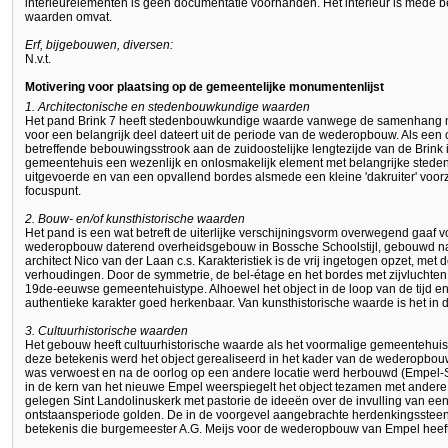
interieurelementen is geen documentatie voorhanden. Het interieur is mede
waarden omvat.
Erf, bijgebouwen, diversen:
N.v.t.
Motivering voor plaatsing op de gemeentelijke monumentenlijst
1. Architectonische en stedenbouwkundige waarden
Het pand Brink 7 heeft stedenbouwkundige waarde vanwege de samenhang m
voor een belangrijk deel dateert uit de periode van de wederopbouw. Als een
betreffende bebouwingsstrook aan de zuidoostelijke lengtezijde van de Brink 
gemeentehuis een wezenlijk en onlosmakelijk element met belangrijke sted
uitgevoerde en van een opvallend bordes alsmede een kleine 'dakruiter' voor
focuspunt.
2. Bouw- en/of kunsthistorische waarden
Het pand is een wat betreft de uiterlijke verschijningsvorm overwegend gaaf 
wederopbouw daterend overheidsgebouw in Bossche Schoolstijl, gebouwd n
architect Nico van der Laan c.s. Karakteristiek is de vrij ingetogen opzet, me
verhoudingen. Door de symmetrie, de bel-étage en het bordes met zijvluchten 
19de-eeuwse gemeentehuistype. Alhoewel het object in de loop van de tijd en
authentieke karakter goed herkenbaar. Van kunsthistorische waarde is het in 
3. Cultuurhistorische waarden
Het gebouw heeft cultuurhistorische waarde als het voormalige gemeentehui
deze betekenis werd het object gerealiseerd in het kader van de wederopbo
was verwoest en na de oorlog op een andere locatie werd herbouwd (Empel-S
in de kern van het nieuwe Empel weerspiegelt het object tezamen met andere
gelegen Sint Landolinuskerk met pastorie de ideeën over de invulling van ee
ontstaansperiode golden. De in de voorgevel aangebrachte herdenkingssteen
betekenis die burgemeester A.G. Meijs voor de wederopbouw van Empel heef