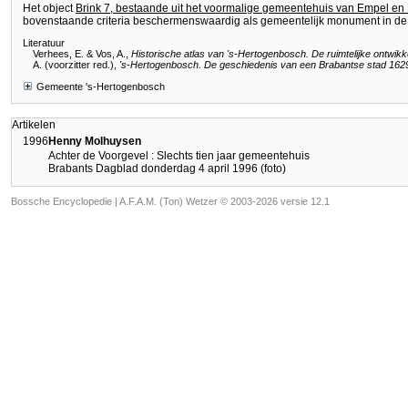
Het object
Brink 7, bestaande uit het voormalige gemeentehuis van Empel en 
bovenstaande criteria beschermenswaardig als gemeentelijk monument in d
Literatuur
Verhees, E. & Vos, A.,
Historische atlas van 's-Hertogenbosch. De ruimtelijke ontwikk
A. (voorzitter red.),
's-Hertogenbosch. De geschiedenis van een Brabantse stad 162
Gemeente 's-Hertogenbosch
Artikelen
1996
Henny Molhuysen
Achter de Voorgevel : Slechts tien jaar gemeentehuis
Brabants Dagblad donderdag 4 april 1996 (foto)
Bossche Encyclopedie |
A.F.A.M. (Ton) Wetzer © 2003-2026 versie 12.1