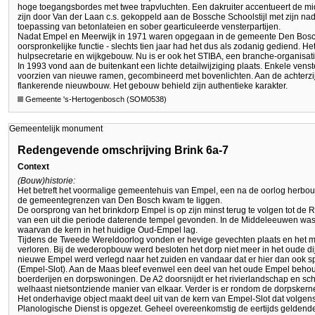
hoge toegangsbordes met twee trapvluchten. Een dakruiter accentueert de 
zijn door Van der Laan c.s. gekoppeld aan de Bossche Schoolstijl met zijn nad
toepassing van betonlateien en sober gearticuleerde vensterpartijen.
Nadat Empel en Meerwijk in 1971 waren opgegaan in de gemeente Den Bosch
oorspronkelijke functie - slechts tien jaar had het dus als zodanig gediend. He
hulpsecretarie en wijkgebouw. Nu is er ook het STIBA, een branche-organisati
In 1993 vond aan de buitenkant een lichte detailwijziging plaats. Enkele vens
voorzien van nieuwe ramen, gecombineerd met bovenlichten. Aan de achterzi
flankerende nieuwbouw. Het gebouw behield zijn authentieke karakter.
Gemeente 's-Hertogenbosch (SOM0538)
Gemeentelijk monument
Redengevende omschrijving Brink 6a-7
Context
(Bouw)historie:
Het betreft het voormalige gemeentehuis van Empel, een na de oorlog herbou
de gemeentegrenzen van Den Bosch kwam te liggen.
De oorsprong van het brinkdorp Empel is op zijn minst terug te volgen tot de
van een uit die periode daterende tempel gevonden. In de Middeleeuwen was
waarvan de kern in het huidige Oud-Empel lag.
Tijdens de Tweede Wereldoorlog vonden er hevige gevechten plaats en het 
verloren. Bij de wederopbouw werd besloten het dorp niet meer in het oude di
nieuwe Empel werd verlegd naar het zuiden en vandaar dat er hier dan ook
(Empel-Slot). Aan de Maas bleef evenwel een deel van het oude Empel behou
boerderijen en dorpswoningen. De A2 doorsnijdt er het rivierlandschap en s
welhaast nietsontziende manier van elkaar. Verder is er rondom de dorpskern
Het onderhavige object maakt deel uit van de kern van Empel-Slot dat volge
Planologische Dienst is opgezet. Geheel overeenkomstig de eertijds gelden