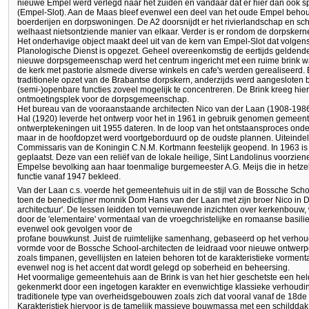
nieuwe Empel werd verlegd naar het zuiden en vandaar dat er hier dan ook
(Empel-Slot). Aan de Maas bleef evenwel een deel van het oude Empel behou
boerderijen en dorpswoningen. De A2 doorsnijdt er het rivierlandschap en s
welhaast nietsontziende manier van elkaar. Verder is er rondom de dorpskern
Het onderhavige object maakt deel uit van de kern van Empel-Slot dat volge
Planologische Dienst is opgezet. Geheel overeenkomstig de eertijds gelden
nieuwe dorpsgemeenschap werd het centrum ingericht met een ruime brink
de kerk met pastorie alsmede diverse winkels en cafe's werden gerealiseerd. 
traditionele opzet van de Brabantse dorpskern, anderzijds werd aangesloten
(semi-)openbare functies zoveel mogelijk te concentreren. De Brink kreeg hie
ontmoetingsplek voor de dorpsgemeenschap.
Het bureau van de vooraanstaande architecten Nico van der Laan (1908-1986
Hal (1920) leverde het ontwerp voor het in 1961 in gebruik genomen gemeen
ontwerptekeningen uit 1955 dateren. In de loop van het ontstaansproces onde
maar in de hoofdopzet werd voortgeborduurd op de oudste plannen. Uiteindeli
Commissaris van de Koningin C.N.M. Kortmann feestelijk geopend. In 1963 i
geplaatst. Deze van een reliëf van de lokale heilige, Sint Landolinus voorzi
Empelse bevolking aan haar toenmalige burgemeester A.G. Meijs die in hetzel
functie vanaf 1947 bekleed.
Van der Laan c.s. voerde het gemeentehuis uit in de stijl van de Bossche Schoo
toen de benedictijner monnik Dom Hans van der Laan met zijn broer Nico in De
architectuur'. De lessen leidden tot vernieuwende inzichten over kerkenbouw, 
door de 'elementaire' vormentaal van de vroegchristelijke en romaanse basil
evenwel ook gevolgen voor de
profane bouwkunst. Juist de ruimtelijke samenhang, gebaseerd op het verhoud
vormde voor de Bossche School-architecten de leidraad voor nieuwe ontwerpe
zoals timpanen, gevellijsten en lateien behoren tot de karakteristieke vormen
evenwel nog is het accent dat wordt gelegd op soberheid en beheersing.
Het voormalige gemeentehuis aan de Brink is van het hier geschetste een he
gekenmerkt door een ingetogen karakter en evenwichtige klassieke verhouding
traditionele type van overheidsgebouwen zoals zich dat vooral vanaf de 18d
Karakteristiek hiervoor is de tamelijk massieve bouwmassa met een schilddak