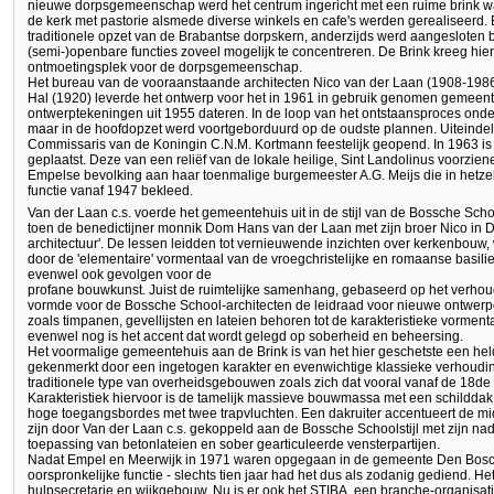
nieuwe dorpsgemeenschap werd het centrum ingericht met een ruime brink
de kerk met pastorie alsmede diverse winkels en cafe's werden gerealiseerd. 
traditionele opzet van de Brabantse dorpskern, anderzijds werd aangesloten
(semi-)openbare functies zoveel mogelijk te concentreren. De Brink kreeg hie
ontmoetingsplek voor de dorpsgemeenschap.
Het bureau van de vooraanstaande architecten Nico van der Laan (1908-1986
Hal (1920) leverde het ontwerp voor het in 1961 in gebruik genomen gemeen
ontwerptekeningen uit 1955 dateren. In de loop van het ontstaansproces onde
maar in de hoofdopzet werd voortgeborduurd op de oudste plannen. Uiteindeli
Commissaris van de Koningin C.N.M. Kortmann feestelijk geopend. In 1963 i
geplaatst. Deze van een reliëf van de lokale heilige, Sint Landolinus voorzi
Empelse bevolking aan haar toenmalige burgemeester A.G. Meijs die in hetzel
functie vanaf 1947 bekleed.
Van der Laan c.s. voerde het gemeentehuis uit in de stijl van de Bossche Schoo
toen de benedictijner monnik Dom Hans van der Laan met zijn broer Nico in De
architectuur'. De lessen leidden tot vernieuwende inzichten over kerkenbouw, 
door de 'elementaire' vormentaal van de vroegchristelijke en romaanse basil
evenwel ook gevolgen voor de
profane bouwkunst. Juist de ruimtelijke samenhang, gebaseerd op het verhoud
vormde voor de Bossche School-architecten de leidraad voor nieuwe ontwerpe
zoals timpanen, gevellijsten en lateien behoren tot de karakteristieke vormen
evenwel nog is het accent dat wordt gelegd op soberheid en beheersing.
Het voormalige gemeentehuis aan de Brink is van het hier geschetste een he
gekenmerkt door een ingetogen karakter en evenwichtige klassieke verhouding
traditionele type van overheidsgebouwen zoals zich dat vooral vanaf de 18d
Karakteristiek hiervoor is de tamelijk massieve bouwmassa met een schilddak
hoge toegangsbordes met twee trapvluchten. Een dakruiter accentueert de 
zijn door Van der Laan c.s. gekoppeld aan de Bossche Schoolstijl met zijn nad
toepassing van betonlateien en sober gearticuleerde vensterpartijen.
Nadat Empel en Meerwijk in 1971 waren opgegaan in de gemeente Den Bosch
oorspronkelijke functie - slechts tien jaar had het dus als zodanig gediend. He
hulpsecretarie en wijkgebouw. Nu is er ook het STIBA, een branche-organisati