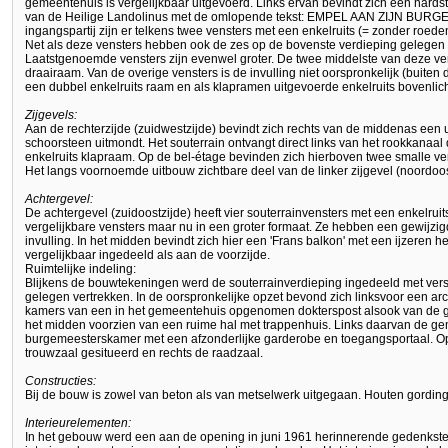
gemeentehuis is vergelijkbaar uitgevoerd. Links ervan bevindt zich een hards
van de Heilige Landolinus met de omlopende tekst: EMPEL AAN ZIJN BUR
ingangspartij zijn er telkens twee vensters met een enkelruits (= zonder roed
Net als deze vensters hebben ook de zes op de bovenste verdieping gelegen
Laatstgenoemde vensters zijn evenwel groter. De twee middelste van deze ve
draairaam. Van de overige vensters is de invulling niet oorspronkelijk (buite
een dubbel enkelruits raam en als klapramen uitgevoerde enkelruits bovenlic
Zijgevels:
Aan de rechterzijde (zuidwestzijde) bevindt zich rechts van de middenas een 
schoorsteen uitmondt. Het souterrain ontvangt direct links van het rookkanaal
enkelruits klapraam. Op de bel-étage bevinden zich hierboven twee smalle ve
Het langs voornoemde uitbouw zichtbare deel van de linker zijgevel (noordoost
Achtergevel:
De achtergevel (zuidoostzijde) heeft vier souterrainvensters met een enkelrui
vergelijkbare vensters maar nu in een groter formaat. Ze hebben een gewijzi
invulling. In het midden bevindt zich hier een 'Frans balkon' met een ijzeren 
vergelijkbaar ingedeeld als aan de voorzijde.
Ruimtelijke indeling:
Blijkens de bouwtekeningen werd de souterrainverdieping ingedeeld met vers
gelegen vertrekken. In de oorspronkelijke opzet bevond zich linksvoor een ar
kamers van een in het gemeentehuis opgenomen dokterspost alsook van de g
het midden voorzien van een ruime hal met trappenhuis. Links daarvan de ge
burgemeesterskamer met een afzonderlijke garderobe en toegangsportaal. Op
trouwzaal gesitueerd en rechts de raadzaal.
Constructies:
Bij de bouw is zowel van beton als van metselwerk uitgegaan. Houten gordin
Interieurelementen:
In het gebouw werd een aan de opening in juni 1961 herinnerende gedenkste