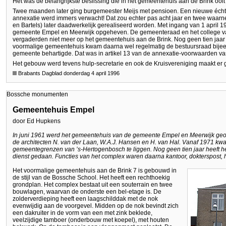
Het was de belangrijkste beslissing die in het gemeentehuis aan de Brink ooi
Twee maanden later ging burgemeester Meijs met pensioen. Een nieuwe écht
annexatie werd immers verwacht! Dat zou echter pas acht jaar en twee waa
en Bartels) later daadwerkelijk gerealiseerd worden. Met ingang van 1 april 
gemeente Empel en Meerwijk opgeheven. De gemeenteraad en het college v
vergaderden niet meer op het gemeentehuis aan de Brink. Nog geen tien jaar 
voormalige gemeentehuis kwam daarna wel regelmatig de bestuursraad bijee
gemeente behartigde. Dat was in artikel 13 van de annexatie-voorwaarden va
Het gebouw werd tevens hulp-secretarie en ook de Kruisvereniging maakt er 
Brabants Dagblad donderdag 4 april 1996
Bossche monumenten
Gemeentehuis Empel
door Ed Hupkens
In juni 1961 werd het gemeentehuis van de gemeente Empel en Meerwijk geo
de architecten N. van der Laan, W.A.J. Hansen en H. van Hal. Vanaf 1971 k
gemeentegrenzen van ’s-Hertogenbosch te liggen. Nog geen tien jaar heeft 
dienst gedaan. Functies van het complex waren daarna kantoor, dokterspost, 
Het voormalige gemeentehuis aan de Brink 7 is gebouwd in
de stijl van de Bossche School. Het heeft een rechthoekig
grondplan. Het complex bestaat uit een souterrain en twee
bouwlagen, waarvan de onderste een bel-etage is. De
zolderverdieping heeft een laagschilddak met de nok
evenwijdig aan de voorgevel. Midden op de nok bevindt zich
een dakruiter in de vorm van een met zink beklede,
veelzijdige tamboer (onderbouw met koepel), met houten