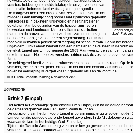
hekwerk. Op de tamboer is een vlaggenmast geplaatst. De
vensters hebben gemetselde lekdorpels en zijn voorzien van
een smalle, betonnen latei (= draagsteen, draagbalk).
De voorgevel heeft een breedte van zes vensterassen. In het
midden is een tamelijk hoog bordes met zijvluchten geplaatst.
Het bordes is in baksteen uitgevoerd en heeft hardstenen
dekplaten. Aan beide zijden van de trappen zijn ijzeren
hekwerken met leuningen. IJzeren stijlen met sierbollen
Slechts tien j
markeren de aanzet van de trapvluchten. Aan de onderzijde is
Brink 7 als zo
het bordes open, gevat onder een segmentboog. Een in het
maaiveld verzonken portiek biedt toegang tot het souterrain. De via het borde
uitgevoerd. Links ervan bevindt zich een hardstenen gevelsteen in de vorm va
de tekst: Empel aan zijn burgemeester 1963. Aan weerszijden van de ingang z
enkelruits raam. Net als deze vensters hebben ook de zes op de bovenste ve
formaat.
De achtergevel heeft vier souterrainvensters met een enkelruits raam. Op de b
vensters, echter in een groter formaat. In het midden bevindt zich hier een F
bovenste verdieping is vergelijkbaar ingedeeld als aan de voorzijde.
'n Lutske Brabants, zondag 6 december 2020
Bouwhistorie
Brink 7 (Empel)
Het betreft het voormalige gemeentehuis van Empel, een na de oorlog herbou
de gemeentegrenzen van Den Bosch kwam te liggen.
De oorsprong van het brinkdorp Empel is op zijn minst terug te volgen tot de
van een uit die periode daterende tempel gevonden. In de Middeleeuwen was
waarvan de kern in het huidige Oud-Empel lag.
Tijdens de Tweede Wereldoorlog vonden er hevige gevechten plaats en het 
verloren. Bij de wederopbouw werd besloten het dorp niet meer in het oude di