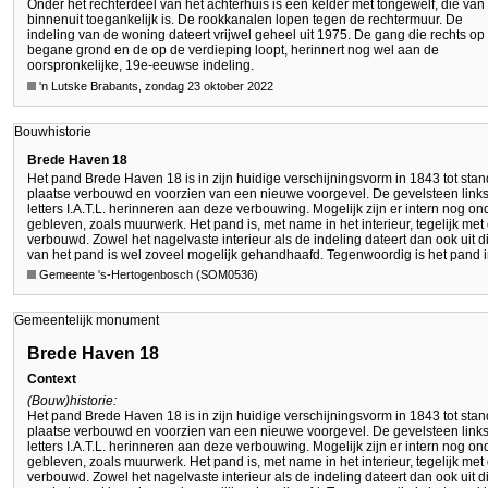
Onder het rechterdeel van het achterhuis is een kelder met tongewelf, die van
binnenuit toegankelijk is. De rookkanalen lopen tegen de rechtermuur. De
indeling van de woning dateert vrijwel geheel uit 1975. De gang die rechts op
begane grond en de op de verdieping loopt, herinnert nog wel aan de
oorspronkelijke, 19e-eeuwse indeling.
'n Lutske Brabants, zondag 23 oktober 2022
Bouwhistorie
Brede Haven 18
Het pand Brede Haven 18 is in zijn huidige verschijningsvorm in 1843 tot stand
plaatse verbouwd en voorzien van een nieuwe voorgevel. De gevelsteen links
letters I.A.T.L. herinneren aan deze verbouwing. Mogelijk zijn er intern nog
gebleven, zoals muurwerk. Het pand is, met name in het interieur, tegelijk met
verbouwd. Zowel het nagelvaste interieur als de indeling dateert dan ook uit
van het pand is wel zoveel mogelijk gehandhaafd. Tegenwoordig is het pand i
Gemeente 's-Hertogenbosch (SOM0536)
Gemeentelijk monument
Brede Haven 18
Context
(Bouw)historie:
Het pand Brede Haven 18 is in zijn huidige verschijningsvorm in 1843 tot stand
plaatse verbouwd en voorzien van een nieuwe voorgevel. De gevelsteen links
letters I.A.T.L. herinneren aan deze verbouwing. Mogelijk zijn er intern nog
gebleven, zoals muurwerk. Het pand is, met name in het interieur, tegelijk met
verbouwd. Zowel het nagelvaste interieur als de indeling dateert dan ook uit