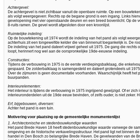
Achtergevel:
De achtergevel is niet zichtbaar vanuit de openbare ruimte. Op een bouwteke
als volgt weergegeven: Rechts op de begane grond is een ingang. Links hier
gevelopening met vier openslaande deuren en een breed bovenlicht. Op de ve
8-ruits ramen. De gevel wordt afgesloten door een kroonlijst.
Ruimtelijke indeling:
Op de bouwtekening uit 1974 wordt de indeling van het pand als volgt weerge
achterhuis zit een tongewelfde kelder die van binnenuit toegankelijk is. De ro
De indeling van het pand dateert vrijwel geheel uit 1975. De gang die rechts
loopt, herinnert nog wel aan de oorspronkelijke 19de-eeuwse indeling.
Constructies:
Tijdens de verbouwing in 1975 is de eerste verdiepingsbalklaag, die enkelvou
gespaard. De zolderbalklaag is samengesteld en dateert grotendeels uit 197
Over de zijmuren is geen documentatie voorhanden. Waarschijnlijk heeft he
buurpanden.
Interieurelementen:
Het interieur is tijdens de verbouwing in 1975 ingrijpend gewijzigd. Of er zic
interieuronderdelen uit de 19de eeuw bevinden, of zelfs ouder, is niet zeker.
Erf, bijgebouwen, diversen:
Achter het pand is een tuin.
Motivering voor plaatsing op de gemeentelijke monumentenlijst
1. Architectonische en stedenbouwkundige waarden
Het pand Brede Haven 18 heeft stedenbouwkundige waarde vanwege de sam
omgeving en de historische verkavelingsstructuur. Het pand ligt net binnen d
handel in Den Bosch zo belangrijke Brede Haven. De gevelwanden van de Br