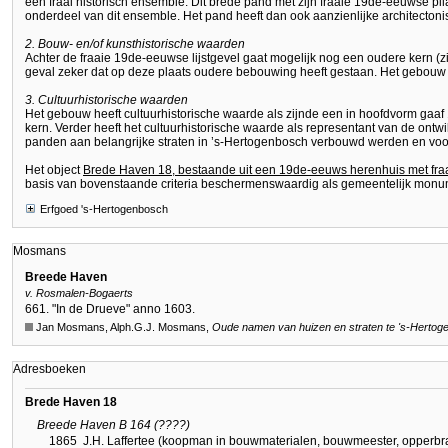
een fraai historisch ensemble. Dit brede pand met zijn fraaie 19de-eeuwse pi
onderdeel van dit ensemble. Het pand heeft dan ook aanzienlijke architecton
2. Bouw- en/of kunsthistorische waarden
Achter de fraaie 19de-eeuwse lijstgevel gaat mogelijk nog een oudere kern (zij
geval zeker dat op deze plaats oudere bebouwing heeft gestaan. Het gebouw 
3. Cultuurhistorische waarden
Het gebouw heeft cultuurhistorische waarde als zijnde een in hoofdvorm ga
kern. Verder heeft het cultuurhistorische waarde als representant van de ontw
panden aan belangrijke straten in ’s-Hertogenbosch verbouwd werden en vo
Het object
Brede Haven 18, bestaande uit een 19de-eeuws herenhuis met fraa
basis van bovenstaande criteria beschermenswaardig als gemeentelijk monu
Erfgoed 's-Hertogenbosch
Mosmans
Breede Haven
v. Rosmalen-Bogaerts
661. "In de Drueve" anno 1603.
Jan Mosmans, Alph.G.J. Mosmans,
Oude namen van huizen en straten te
's-Hertog
Adresboeken
Brede Haven 18
Breede Haven B 164 (????)
1865
J.H. Laffertee (koopman in bouwmaterialen, bouwmeester, opperbr