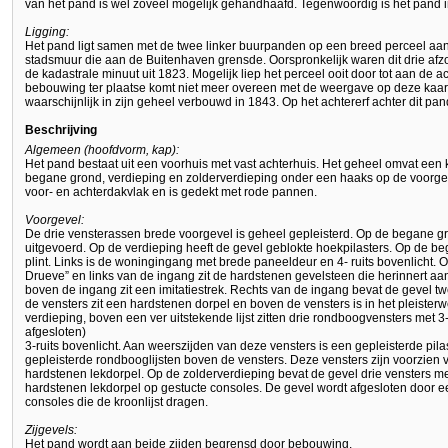
van het pand is wel zoveel mogelijk gehandhaafd. Tegenwoordig is het pand i
Ligging:
Het pand ligt samen met de twee linker buurpanden op een breed perceel aa
stadsmuur die aan de Buitenhaven grensde. Oorspronkelijk waren dit drie afzon
de kadastrale minuut uit 1823. Mogelijk liep het perceel ooit door tot aan de
bebouwing ter plaatse komt niet meer overeen met de weergave op deze kaart
waarschijnlijk in zijn geheel verbouwd in 1843. Op het achtererf achter dit 
Beschrijving
Algemeen (hoofdvorm, kap):
Het pand bestaat uit een voorhuis met vast achterhuis. Het geheel omvat een 
begane grond, verdieping en zolderverdieping onder een haaks op de voorgev
voor- en achterdakvlak en is gedekt met rode pannen.
Voorgevel:
De drie vensterassen brede voorgevel is geheel gepleisterd. Op de begane gr
uitgevoerd. Op de verdieping heeft de gevel geblokte hoekpilasters. Op de b
plint. Links is de woningingang met brede paneeldeur en 4- ruits bovenlicht. 
Drueve” en links van de ingang zit de hardstenen gevelsteen die herinnert aan
boven de ingang zit een imitatiestrek. Rechts van de ingang bevat de gevel t
de vensters zit een hardstenen dorpel en boven de vensters is in het pleister
verdieping, boven een ver uitstekende lijst zitten drie rondboogvensters met 
afgesloten)
3-ruits bovenlicht. Aan weerszijden van deze vensters is een gepleisterde pil
gepleisterde rondbooglijsten boven de vensters. Deze vensters zijn voorzien
hardstenen lekdorpel. Op de zolderverdieping bevat de gevel drie vensters m
hardstenen lekdorpel op gestucte consoles. De gevel wordt afgesloten door een
consoles die de kroonlijst dragen.
Zijgevels:
Het pand wordt aan beide zijden begrensd door bebouwing.