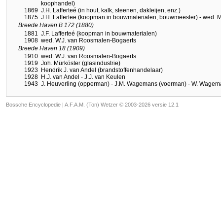
koophandel)
1869
J.H. Lafferteé (in hout, kalk, steenen, dakleijen, enz.)
1875
J.H. Laffertee (koopman in bouwmaterialen, bouwmeester) - wed. M.
Breede Haven B 172 (1880)
1881
J.F. Lafferteé (koopman in bouwmaterialen)
1908
wed. W.J. van Roosmalen-Bogaerts
Breede Haven 18 (1909)
1910
wed. W.J. van Roosmalen-Bogaerts
1919
Joh. Mürköster (glasindustrie)
1923
Hendrik J. van Andel (brandstoffenhandelaar)
1928
H.J. van Andel - J.J. van Keulen
1943
J. Heuverling (opperman) - J.M. Wagemans (voerman) - W. Wage
Bossche Encyclopedie |
A.F.A.M. (Ton) Wetzer © 2003-2026 versie 12.1