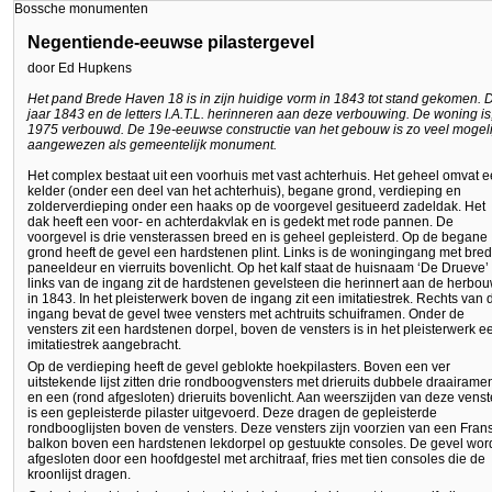
Bossche monumenten
Negentiende-eeuwse pilastergevel
door Ed Hupkens
Het pand Brede Haven 18 is in zijn huidige vorm in 1843 tot stand gekomen. D
jaar 1843 en de letters I.A.T.L. herinneren aan deze verbouwing. De woning is,
1975 verbouwd. De 19e-eeuwse constructie van het gebouw is zo veel mogeli
aangewezen als gemeentelijk monument.
Het complex bestaat uit een voorhuis met vast achterhuis. Het geheel omvat 
kelder (onder een deel van het achterhuis), begane grond, verdieping en
zolderverdieping onder een haaks op de voorgevel gesitueerd zadeldak. Het
dak heeft een voor- en achterdakvlak en is gedekt met rode pannen. De
voorgevel is drie vensterassen breed en is geheel gepleisterd. Op de begane
grond heeft de gevel een hardstenen plint. Links is de woningingang met bre
paneeldeur en vierruits bovenlicht. Op het kalf staat de huisnaam ‘De Drueve’
links van de ingang zit de hardstenen gevelsteen die herinnert aan de herbo
in 1843. In het pleisterwerk boven de ingang zit een imitatiestrek. Rechts van 
ingang bevat de gevel twee vensters met achtruits schuiframen. Onder de
vensters zit een hardstenen dorpel, boven de vensters is in het pleisterwerk e
imitatiestrek aangebracht.
Op de verdieping heeft de gevel geblokte hoekpilasters. Boven een ver
uitstekende lijst zitten drie rondboogvensters met drieruits dubbele draairame
en een (rond afgesloten) drieruits bovenlicht. Aan weerszijden van deze venst
is een gepleisterde pilaster uitgevoerd. Deze dragen de gepleisterde
rondbooglijsten boven de vensters. Deze vensters zijn voorzien van een Fran
balkon boven een hardstenen lekdorpel op gestuukte consoles. De gevel wor
afgesloten door een hoofdgestel met architraaf, fries met tien consoles die de
kroonlijst dragen.