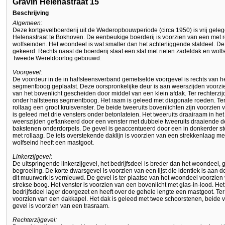
Gravin Helenastraat 15
Beschrijving
Algemeen:
Deze kortgevelboerderij uit de Wederopbouwperiode (circa 1950) is vrij gele
Helenastraat te Bokhoven. De eenbeukige boerderij is voorzien van een me
wolfseinden. Het woondeel is wat smaller dan het achterliggende staldeel. De 
gekeerd. Rechts naast de boerderij staat een stal met rieten zadeldak en wolfs
Tweede Wereldoorlog gebouwd.
Voorgevel:
De voordeur in de in halfsteensverband gemetselde voorgevel is rechts van h
segmentboog geplaatst. Deze oorspronkelijke deur is aan weerszijden voorzi
van het bovenlicht gescheiden door middel van een klein afdak. Ter rechterzij
onder halfsteens segmentboog. Het raam is geleed met diagonale roeden. Ter 
rollaag een groot kruisvenster. De beide tweeruits bovenlichten zijn voorzien 
is geleed met drie vensters onder betonlateien. Het tweeruits draairaam in h
weerszijden geflankeerd door een venster met dubbele tweeruits draaiende del
bakstenen onderdorpels. De gevel is geaccentueerd door een in donkerder ste
met rollaag. De iets overstekende daklijn is voorzien van een strekkenlaag m
wolfseind heeft een mastgoot.
Linkerzijgevel:
De uitspringende linkerzijgevel, het bedrijfsdeel is breder dan het woondeel, 
begroeiing. De korte dwarsgevel is voorzien van een lijst die identiek is aan de
dit muurwerk is vernieuwd. De gevel is ter plaatse van het woondeel voorzie
strekse boog. Het venster is voorzien van een bovenlicht met glas-in-lood. Het
bedrijfsdeel lager doorgezet en heeft over de gehele lengte een mastgoot. Ter
voorzien van een dakkapel. Het dak is geleed met twee schoorstenen, beide 
gevel is voorzien van een trasraam.
Rechterzijgevel: