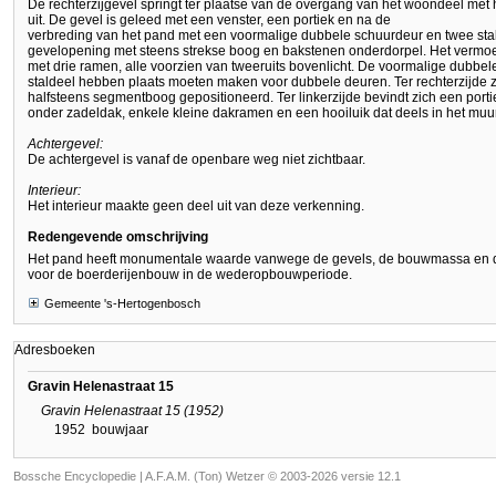
De rechterzijgevel springt ter plaatse van de overgang van het woondeel met 
uit. De gevel is geleed met een venster, een portiek en na de
verbreding van het pand met een voormalige dubbele schuurdeur en twee stalr
gevelopening met steens strekse boog en bakstenen onderdorpel. Het vermoed
met drie ramen, alle voorzien van tweeruits bovenlicht. De voormalige dubbe
staldeel hebben plaats moeten maken voor dubbele deuren. Ter rechterzijde z
halfsteens segmentboog gepositioneerd. Ter linkerzijde bevindt zich een port
onder zadeldak, enkele kleine dakramen en een hooiluik dat deels in het muu
Achtergevel:
De achtergevel is vanaf de openbare weg niet zichtbaar.
Interieur:
Het interieur maakte geen deel uit van deze verkenning.
Redengevende omschrijving
Het pand heeft monumentale waarde vanwege de gevels, de bouwmassa en de s
voor de boerderijenbouw in de wederopbouwperiode.
Gemeente 's-Hertogenbosch
Adresboeken
Gravin Helenastraat 15
Gravin Helenastraat 15 (1952)
1952
bouwjaar
Bossche Encyclopedie |
A.F.A.M. (Ton) Wetzer © 2003-2026 versie 12.1