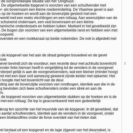
de oorspronkelijke situatie van het ‘Dinghuys’.
t. De uitgemetselde topgevel is voorzien van een schuifvenster met
r- als bovenraam een kleine roedenindeling. De Vlaamse gevel is aan
n op de hoeken en wordt aan de bovenzijde gesierd met een
gewerkt met een reeks vlechtingen en een rollaag. Aan weerszijden van de
d) schuivend onderraam, een vast bovenraam en een kleine
eramische onderdorpels en hebben luiken. Markant in het gevelbeeld zijn
 De bogen zijn voorzien van een uitgemetselde rand en hebben een met
boogveld.
e overstek en een rookkanaal op beide nokeinden. De nok is afgedekt met
ten de kopgevel van het aan de straat gelegen bouwdeel en de gevel
bouw.
vel bevindt zich de voordeur; een recente deur met achtruits bovenlicht
2
ster links hiervan heeft in vergelijking tot de vensters in de voorgevel
ndorpel gelijk is aan de voorgevelvensters, wat een kleiner (minder hoog)
rband met een daar ooit aanwezig geweest zijnde kelder met opkamer. Het
ke hoogte met het bovenlicht van de deur.
lasting aan de bovenzijde voorzien van rondbogen, identiek aan die in de
ng bevinden zich twee schuifvensters onder een strek en aan de
ls.
ok de kopgevel voorzien van uitgemetselde stukken op de hoeken en is de
met een rollaag. De top is geaccentueerd met een gedeeltelijk
k terug ten opzichte van het muurvlak van de kopgevel. In dit geveldeel, dat
aantal schuifvensters, identiek aan de vensters in de voorgevel, onder
een bloktandfries onder de forse overstek van het rieten dak.
evel bestaat uit een kopgevel en de lage zijgevel van het dwarsdeel, is