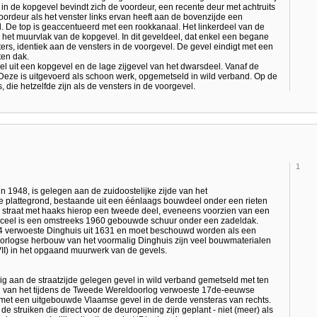
n de kopgevel bevindt zich de voordeur, een recente deur met achtruits
oordeur als het venster links ervan heeft aan de bovenzijde een
el. De top is geaccentueerd met een rookkanaal. Het linkerdeel van de
an het muurvlak van de kopgevel. In dit geveldeel, dat enkel een begane
ers, identiek aan de vensters in de voorgevel. De gevel eindigt met een
ten dak.
evel uit een kopgevel en de lage zijgevel van het dwarsdeel. Vanaf de
 Deze is uitgevoerd als schoon werk, opgemetseld in wild verband. Op de
die hetzelfde zijn als de vensters in de voorgevel.
1
n 1948, is gelegen aan de zuidoostelijke zijde van het
e plattegrond, bestaande uit een éénlaags bouwdeel onder een rieten
 straat met haaks hierop een tweede deel, eveneens voorzien van een
perceel is een omstreeks 1960 gebouwde schuur onder een zadeldak.
944 verwoeste Dinghuis uit 1631 en moet beschouwd worden als een
oorlogse herbouw van het voormalig Dinghuis zijn veel bouwmaterialen
VII) in het opgaand muurwerk van de gevels.
dig aan de straatzijde gelegen gevel in wild verband gemetseld met ten
tig van het tijdens de Tweede Wereldoorlog verwoeste 17de-eeuwse
 met een uitgebouwde Vlaamse gevel in de derde vensteras van rechts.
de struiken die direct voor de deuropening zijn geplant - niet (meer) als