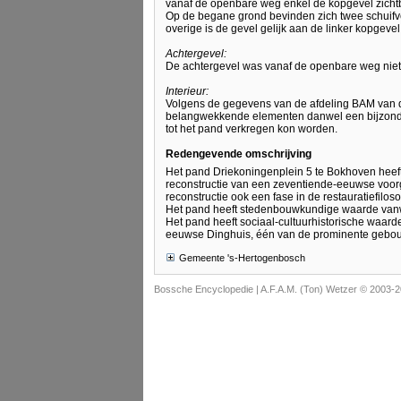
vanaf de openbare weg enkel de kopgevel zichtb
Op de begane grond bevinden zich twee schuifven
overige is de gevel gelijk aan de linker kopgevel
Achtergevel:
De achtergevel was vanaf de openbare weg niet 
Interieur:
Volgens de gegevens van de afdeling BAM van d
belangwekkende elementen danwel een bijzonder
tot het pand verkregen kon worden.
Redengevende omschrijving
Het pand Driekoningenplein 5 te Bokhoven heef
reconstructie van een zeventiende-eeuwse voor
reconstructie ook een fase in de restauratiefilo
Het pand heeft stedenbouwkundige waarde vanw
Het pand heeft sociaal-cultuurhistorische waar
eeuwse Dinghuis, één van de prominente gebo
Gemeente 's-Hertogenbosch
Bossche Encyclopedie |
A.F.A.M. (Ton) Wetzer © 2003-2