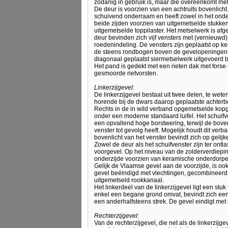
zodanig in gebruik is, maar die overeenkomt met 
De deur is voorzien van een achtruits bovenlich
schuivend onderraam en heeft zowel in het onde
beide zijden voorzien van uitgemetselde stukke
uitgemetselde toppilaster. Het metselwerk is af
deur bevinden zich vijf vensters met (vernieuw
roedenindeling. De vensters zijn geplaatst op k
de steens rondbogen boven de gevelopeningen.
diagonaal geplaatst siermetselwerk uitgevoerd 
Het pand is gedekt met een rieten dak met fors
gesmoorde rietvorsten.
Linkerzijgevel:
De linkerzijgevel bestaat uit twee delen, te we
horende bij de dwars daarop geplaatste achter
Rechts in de in wild verband opgemetselde kopge
onder een moderne standaard luifel. Het schuifven
een opvallend hoge borstwering, terwijl de bove
venster tot gevolg heeft. Mogelijk houdt dit ve
bovenlicht van het venster bevindt zich op gelij
Zowel de deur als het schuifvenster zijn ter ont
voorgevel. Op het niveau van de zolderverdiepi
onderzijde voorzien van keramische onderdorpe
Gelijk de Vlaamse gevel aan de voorzijde, is o
gevel beëindigd met vlechtingen, gecombineerd 
uitgemetseld rookkanaal.
Het linkerdeel van de linkerzijgevel ligt een stu
enkel een begane grond omvat, bevindt zich een 
een anderhalfsteens strek. De gevel eindigt met 
Rechterzijgevel:
Van de rechterzijgevel, die net als de linkerzijg