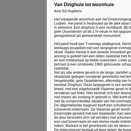
Van Dinghuis tot woonhuis
door Ed Hupkens
Het vrijstaande woonhuis aan het Driekoningenp
Luijben. Het pand is herbouwd op de plek waar 
is verwoest. Een dinghuis is een rechtbank. Bij
gele IJsselstenen uit de 17e eeuw in het opga
geregistreerd als gemeentelijk monument.
Het pand heeft een T-vormige plattegrond. Het be
éénlaags bouwdeel met een langsgevel evenwij
straat. Haaks hierop is een tweede bouwdeel ge
woning is gedekt met een rieten zadeldak met fo
en een rookkanaal op beide nokeinden. Links ac
perceel is een omstreeks 1960 gebouwde schuu
zadeldak.
Net als alle andere gevels is de lange, parallel 
straatzijde gelegen voorgevel gemetseld met te
hergebruikte, gele IJsselstenen, afkomstig van h
eeuwse Dinghuis. Deze langsgevel is zes venst
breed, met een uitgebouwde Vlaamse gevel in d
vensteras van links. Hier bevindt zich een deur
niet (meer) als zodanig in gebruik is. Wel komt 
met de oorspronkelijke situatie van het voormali
De uitgemetselde topgevel heeft een schuifvens
schuivend onderraam. De Vlaamse gevel wordt
bovenzijde gesierd met een toppilaster. Aan wee
de deur bevinden zich vijf vensters met schuiv
een vast bovenraam en een kleine roede-indelin
luiken. Markant in het gevelbeeld zijn de stee
De linkerzijgevel bestaat uit twee delen: de ko