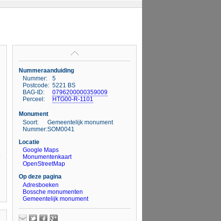
Nummeraanduiding
Nummer:
5
Postcode:
5221 BS
BAG-ID:
0796200000359009
Perceel:
HTG00-R-1101
Monument
Soort:
Gemeentelijk monument
Nummer:
SOM0041
Locatie
Google Maps
Monumentenkaart
OpenStreetMap
Op deze pagina
Adresboeken
Bossche monumenten
Gemeentelijk monument