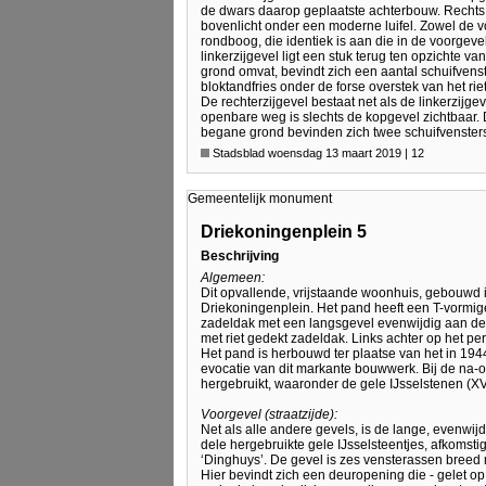
de dwars daarop geplaatste achterbouw. Rechts i
bovenlicht onder een moderne luifel. Zowel de v
rondboog, die identiek is aan die in de voorgev
linkerzijgevel ligt een stuk terug ten opzichte v
grond omvat, bevindt zich een aantal schuifvenst
bloktandfries onder de forse overstek van het rie
De rechterzijgevel bestaat net als de linkerzijg
openbare weg is slechts de kopgevel zichtbaar.
begane grond bevinden zich twee schuifvensters, 
Stadsblad woensdag 13 maart 2019 | 12
Gemeentelijk monument
Driekoningenplein 5
Beschrijving
Algemeen:
Dit opvallende, vrijstaande woonhuis, gebouwd i
Driekoningenplein. Het pand heeft een T-vormig
zadeldak met een langsgevel evenwijdig aan de
met riet gedekt zadeldak. Links achter op het 
Het pand is herbouwd ter plaatse van het in 1
evocatie van dit markante bouwwerk. Bij de na-
hergebruikt, waaronder de gele IJsselstenen (X
Voorgevel (straatzijde):
Net als alle andere gevels, is de lange, evenwij
dele hergebruikte gele IJsselsteentjes, afkoms
‘Dinghuys’. De gevel is zes vensterassen breed
Hier bevindt zich een deuropening die - gelet op 