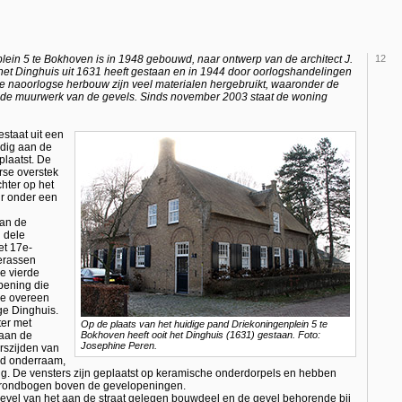
lein 5 te Bokhoven is in 1948 gebouwd, naar ontwerp van de architect J.
12
het Dinghuis uit 1631 heeft gestaan en in 1944 door oorlogshandelingen
 de naoorlogse herbouw zijn veel materialen hergebruikt, waaronder de
ande muurwerk van de gevels. Sinds november 2003 staat de woning
staat uit een
dig aan de
plaatst. De
rse overstek
hter op het
r onder een
aan de
n dele
et 17e-
erassen
e vierde
opening die
die overeen
ge Dinghuis.
ter met
Op de plaats van het huidige pand Driekoningenplein 5 te
 aan de
Bokhoven heeft ooit het Dinghuis (1631) gestaan. Foto:
Josephine Peren.
rszijden van
end onderraam,
g. De vensters zijn geplaatst op keramische onderdorpels en hebben
ns rondbogen boven de gevelopeningen.
pgevel van het aan de straat gelegen bouwdeel en de gevel behorende bij