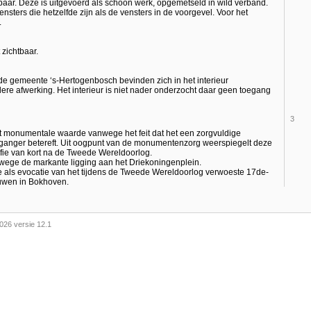
aar. Deze is uitgevoerd als schoon werk, opgemetseld in wild verband.
sters die hetzelfde zijn als de vensters in de voorgevel. Voor het
.
zichtbaar.
e gemeente ‘s-Hertogenbosch bevinden zich in het interieur
e afwerking. Het interieur is niet nader onderzocht daar geen toegang
3
t monumentale waarde vanwege het feit dat het een zorgvuldige
ganger betereft. Uit oogpunt van de monumentenzorg weerspiegelt deze
sofie van kort na de Tweede Wereldoorlog.
ege de markante ligging aan het Driekoningenplein.
de als evocatie van het tijdens de Tweede Wereldoorlog verwoeste 17de-
uwen in Bokhoven.
026 versie 12.1