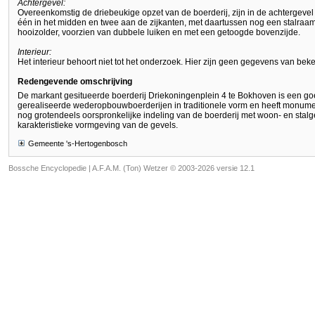
Achtergevel:
Overeenkomstig de driebeukige opzet van de boerderij, zijn in de achtergevel 
één in het midden en twee aan de zijkanten, met daartussen nog een stalraam
hooizolder, voorzien van dubbele luiken en met een getoogde bovenzijde.
Interieur:
Het interieur behoort niet tot het onderzoek. Hier zijn geen gegevens van bek
Redengevende omschrijving
De markant gesitueerde boerderij Driekoningenplein 4 te Bokhoven is een goe
gerealiseerde wederopbouwboerderijen in traditionele vorm en heeft monu
nog grotendeels oorspronkelijke indeling van de boerderij met woon- en stal
karakteristieke vormgeving van de gevels.
Gemeente 's-Hertogenbosch
Bossche Encyclopedie |
A.F.A.M. (Ton) Wetzer © 2003-2026 versie 12.1