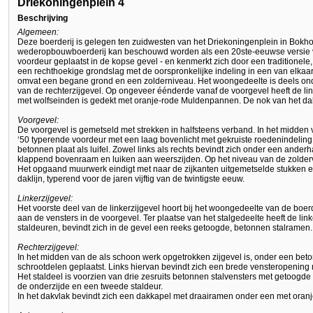
Driekoningenplein 4
Beschrijving
Algemeen:
Deze boerderij is gelegen ten zuidwesten van het Driekoningenplein in Bo
wederopbouwboerderij kan beschouwd worden als een 20ste-eeuwse versie va
voordeur geplaatst in de kopse gevel - en kenmerkt zich door een traditionele
een rechthoekige grondslag met de oorspronkelijke indeling in een van elka
omvat een begane grond en een zolderniveau. Het woongedeelte is deels onder
van de rechterzijgevel. Op ongeveer éénderde vanaf de voorgevel heeft de lin
met wolfseinden is gedekt met oranje-rode Muldenpannen. De nok van het dak 
Voorgevel:
De voorgevel is gemetseld met strekken in halfsteens verband. In het midden 
‘50 typerende voordeur met een laag bovenlicht met gekruiste roedenindelin
betonnen plaat als luifel. Zowel links als rechts bevindt zich onder een ande
klappend bovenraam en luiken aan weerszijden. Op het niveau van de zolder
Het opgaand muurwerk eindigt met naar de zijkanten uitgemetselde stukken 
daklijn, typerend voor de jaren vijftig van de twintigste eeuw.
Linkerzijgevel:
Het voorste deel van de linkerzijgevel hoort bij het woongedeelte van de boerde
aan de vensters in de voorgevel. Ter plaatse van het stalgedeelte heeft de lin
staldeuren, bevindt zich in de gevel een reeks getoogde, betonnen stalramen.
Rechterzijgevel:
In het midden van de als schoon werk opgetrokken zijgevel is, onder een beto
schrootdelen geplaatst. Links hiervan bevindt zich een brede vensteropening 
Het staldeel is voorzien van drie zesruits betonnen stalvensters met getoogde
de onderzijde en een tweede staldeur.
In het dakvlak bevindt zich een dakkapel met draairamen onder een met ora