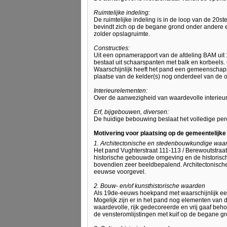
Ruimtelijke indeling:
De ruimtelijke indeling is in de loop van de 20
bevindt zich op de begane grond onder andere e
zolder opslagruimte.
Constructies:
Uit een opnamerapport van de afdeling BAM uit 1
bestaat uit schaarspanten met balk en korbeels
Waarschijnlijk heeft het pand een gemeenschappe
plaatse van de kelder(s) nog onderdeel van de 
Interieurelementen:
Over de aanwezigheid van waardevolle interieu
Erf, bijgebouwen, diversen:
De huidige bebouwing beslaat het volledige per
Motivering voor plaatsing op de gemeentelijk
1. Architectonische en stedenbouwkundige waa
Het pand Vughterstraat 111-113 / Berewoutstr
historische gebouwde omgeving en de historisch
bovendien zeer beeldbepalend. Architectonisch
eeuwse voorgevel.
2. Bouw- en/of kunsthistorische waarden
Als 19de-eeuws hoekpand met waarschijnlijk ee
Mogelijk zijn er in het pand nog elementen van
waardevolle, rijk gedecoreerde en vrij gaaf beh
de vensteromlijstingen met kuif op de begane gr