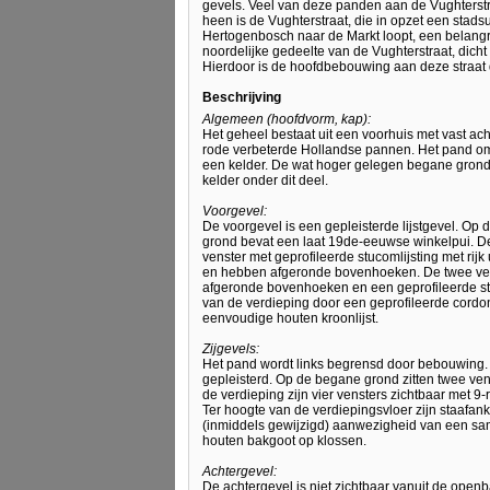
gevels. Veel van deze panden aan de Vughters
heen is de Vughterstraat, die in opzet een stadsu
Hertogenbosch naar de Markt loopt, een belangri
noordelijke gedeelte van de Vughterstraat, dich
Hierdoor is de hoofdbebouwing aan deze straat d
Beschrijving
Algemeen (hoofdvorm, kap):
Het geheel bestaat uit een voorhuis met vast ac
rode verbeterde Hollandse pannen. Het pand omv
een kelder. De wat hoger gelegen begane grond 
kelder onder dit deel.
Voorgevel:
De voorgevel is een gepleisterde lijstgevel. Op
grond bevat een laat 19de-eeuwse winkelpui. De
venster met geprofileerde stucomlijsting met rij
en hebben afgeronde bovenhoeken. De twee ven
afgeronde bovenhoeken en een geprofileerde st
van de verdieping door een geprofileerde cordonl
eenvoudige houten kroonlijst.
Zijgevels:
Het pand wordt links begrensd door bebouwing. D
gepleisterd. Op de begane grond zitten twee ve
de verdieping zijn vier vensters zichtbaar met 9-
Ter hoogte van de verdiepingsvloer zijn staafa
(inmiddels gewijzigd) aanwezigheid van een sam
houten bakgoot op klossen.
Achtergevel:
De achtergevel is niet zichtbaar vanuit de openb