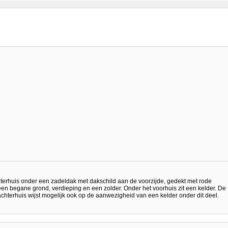
hterhuis onder een zadeldak met dakschild aan de voorzijde, gedekt met rode
n begane grond, verdieping en een zolder. Onder het voorhuis zit een kelder. De
hterhuis wijst mogelijk ook op de aanwezigheid van een kelder onder dit deel.