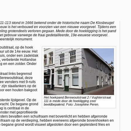
 111-113 stond in 1666 bekend onder de historische naam De Klosbeugel
eeuw is het verbouwd en voorzien van een nieuwe voorgevel. Tijdens een
ling grotendeels verloren gegaan. Mede door de hoekligging is het pand
het gebouw vanwege de fraai gedetailleerde, 19e-eeuwse voorgevel.
meentelijk monument.
outstraat, op de hoek
ur uit de 14e eeuw. Het
huis, onder een zadeldak
e, verbeterde Hollandse
g en een zolder. Onder
traat links begrensd
 Berewoutstraat, deze
ee vensters met 9-ruits
 zijn staafankers op de
door een houten bakgoot
Het hoekpand Berewoutstraat 2 / Vughterstraat
terde lijstgevel. Op de
111 is mede door de hoekligging zeer
bracht. De begane grond
beeldbepalend. Foto: Josephine Peren.
 is centraal in de
enster met geprofileerde
vensters bevatten een schuifraam met bovenlicht en hebben afgeronde
huifraam op de verdieping, hebben eveneens afgeronde bovenhoeken en
e begane grond wordt visueel afgesloten door een gepleisterd fries en