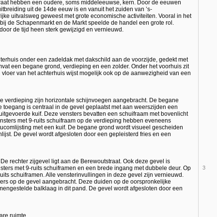
traat hebben een oudere, soms middeleeuwse, kern. Door de eeuwen
itbreiding uit de 14de eeuw is en vanuit het zuiden van ’s-
jke uitvalsweg geweest met grote economische activiteiten. Vooral in het
t bij de Schapenmarkt en de Markt speelde de handel een grote rol.
oor de tijd heen sterk gewijzigd en vernieuwd.
hterhuis onder een zadeldak met dakschild aan de voorzijde, gedekt met
at een begane grond, verdieping en een zolder. Onder het voorhuis zit
vloer van het achterhuis wijst mogelijk ook op de aanwezigheid van een
 de verdieping zijn horizontale schijnvoegen aangebracht. De begane
 toegang is centraal in de gevel geplaatst met aan weerszijden een
k uitgevoerde kuif. Deze vensters bevatten een schuifraam met bovenlicht
sters met 9-ruits schuifraam op de verdieping hebben eveneens
ucomlijsting met een kuif. De begane grond wordt visueel gescheiden
ijst. De gevel wordt afgesloten door een gepleisterd fries en een
e rechter zijgevel ligt aan de Berewoutstraat. Ook deze gevel is
nsters met 9-ruits schuiframen en een brede ingang met dubbele deur. Op
3
ruits schuiframen. Alle vensterinvullingen in deze gevel zijn vernieuwd.
nkers op de gevel aangebracht. Deze duiden op de oorspronkelijke
engestelde balklaag in dit pand. De gevel wordt afgesloten door een
are ruimte.