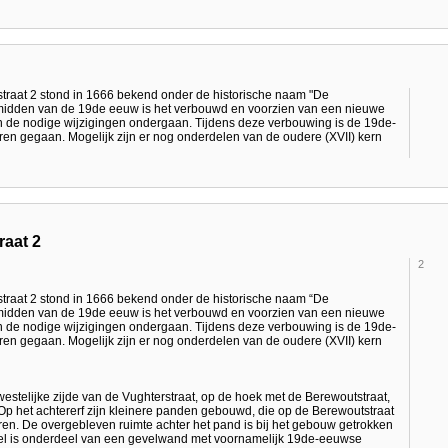
traat 2 stond in 1666 bekend onder de historische naam "De
et midden van de 19de eeuw is het verbouwd en voorzien van een nieuwe
n de nodige wijzigingen ondergaan. Tijdens deze verbouwing is de 19de-
ren gegaan. Mogelijk zijn er nog onderdelen van de oudere (XVII) kern
raat 2
2
traat 2 stond in 1666 bekend onder de historische naam “De
et midden van de 19de eeuw is het verbouwd en voorzien van een nieuwe
n de nodige wijzigingen ondergaan. Tijdens deze verbouwing is de 19de-
ren gegaan. Mogelijk zijn er nog onderdelen van de oudere (XVII) kern
estelijke zijde van de Vughterstraat, op de hoek met de Berewoutstraat,
p het achtererf zijn kleinere panden gebouwd, die op de Berewoutstraat
oren. De overgebleven ruimte achter het pand is bij het gebouw getrokken
eel is onderdeel van een gevelwand met voornamelijk 19de-eeuwse