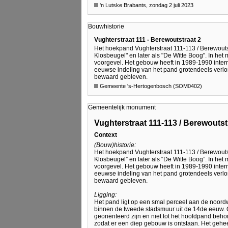
'n Lutske Brabants, zondag 2 juli 2023
Bouwhistorie
Vughterstraat 111 - Berewoutstraat 2
Het hoekpand Vughterstraat 111-113 / Berewouts
Klosbeugel" en later als "De Witte Boog". In h
voorgevel. Het gebouw heeft in 1989-1990 inter
eeuwse indeling van het pand grotendeels verlo
bewaard gebleven.
Gemeente 's-Hertogenbosch (SOM0402)
Gemeentelijk monument
Vughterstraat 111-113 / Berewoutst
Context
(Bouw)historie:
Het hoekpand Vughterstraat 111-113 / Berewouts
Klosbeugel” en later als “De Witte Boog”. In h
voorgevel. Het gebouw heeft in 1989-1990 inter
eeuwse indeling van het pand grotendeels verlo
bewaard gebleven.
Ligging:
Het pand ligt op een smal perceel aan de noordw
binnen de tweede stadsmuur uit de 14de eeuw. O
georiënteerd zijn en niet tot het hoofdpand beh
zodat er een diep gebouw is ontstaan. Het geh