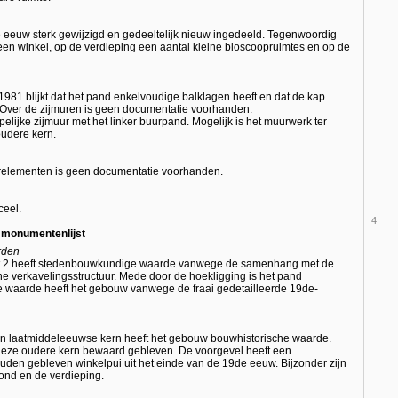
ste eeuw sterk gewijzigd en gedeeltelijk nieuw ingedeeld. Tegenwoordig
en winkel, op de verdieping een aantal kleine bioscoopruimtes en op de
981 blijkt dat het pand enkelvoudige balklagen heeft en dat de kap
. Over de zijmuren is geen documentatie voorhanden.
lijke zijmuur met het linker buurpand. Mogelijk is het muurwerk ter
oudere kern.
relementen is geen documentatie voorhanden.
ceel.
4
e monumentenlijst
rden
aat 2 heeft stedenbouwkundige waarde vanwege de samenhang met de
e verkavelingsstructuur. Mede door de hoekligging is het pand
e waarde heeft het gebouw vanwege de fraai gedetailleerde 19de-
n laatmiddeleeuwse kern heeft het gebouw bouwhistorische waarde.
 deze oudere kern bewaard gebleven. De voorgevel heeft een
ouden gebleven winkelpui uit het einde van de 19de eeuw. Bijzonder zijn
ond en de verdieping.