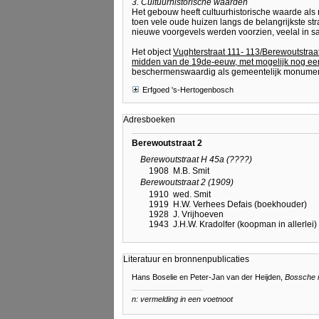
3. Cultuurhistorische waarden
Het gebouw heeft cultuurhistorische waarde als 
toen vele oude huizen langs de belangrijkste st
nieuwe voorgevels werden voorzien, veelal in 
Het object
Vughterstraat 111- 113/Berewoutstraat
midden van de 19de-eeuw, met mogelijk nog ee
beschermenswaardig als gemeentelijk monumen
Erfgoed 's-Hertogenbosch
Adresboeken
Berewoutstraat 2
Berewoutstraat H 45a (????)
1908
M.B. Smit
Berewoutstraat 2 (1909)
1910
wed. Smit
1919
H.W. Verhees Defais (boekhouder)
1928
J. Vrijhoeven
1943
J.H.W. Kradolfer (koopman in allerlei)
Literatuur en bronnenpublicaties
Hans Boselie en Peter-Jan van der Heijden,
Bossche 
n: vermelding in een voetnoot