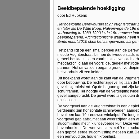
Beeldbepalende hoekligging
door Ed Hupkens
Het hoekpand Berewoutstraat 2 / Vughterstraat
en later als De Witte Boog. Halverwege de 19e 
verbouwing in 1989-1990 is de 19e-eeuwse inde
beeldbepalend. Architectonische waarde heeft 
Sinds maart 2010 staat het aangewezen als ge
Het pand ligt op een smal perceel aan de Berew
met de Vughterstraat, binnen de tweede stadsmu
geheel bestaat uit een voorhuis met vast achter
met dakschild aan de voorzijde, gedekt met rod
pannen. Het omvat een begane grond, verdiepin
het voorhuis zit een kelder.
Dit hoekpand wordt aan de kant van de Vughters
door bebouwing. De rechter zijgevel ligt aan de
gevel is gepleisterd. Op de begane grond zijn tw
schuiframen. Ter hoogte van de verdiepingsvloer
gevel aangebracht. De gevel wordt afgesloten 
op klossen.
De voorgevel aan de Vughterstraat is een gepleis
verdieping zijn horizontale schijnvoegen aange
bevat een laat 19e-eeuwse winkelpui. De toegang
voorgevel geplaatst, met aan weerszijden een v
stucomlijsting met rijk uitgevoerde kuif. Deze 
bovenhoeken. De twee vensters met 9-ruits sc
een geprofileerde stucomlijsting met een kuif. D
een eenvoudige, houten kroonlijst.