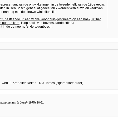
representant van de ontwikkelingen in de tweede helft van de 19de eeuw,
raten in Den Bosch geheel of gedeeltelijk werden vernieuwd en vaak van
samenhang met de nieuwe winkelfunctie.
 2, bestaande uit een winkel-woonhuis gesitueerd op een hoek, uit het
n oudere kern
, is op basis van bovenstaande criteria
t in de gemeente ‘s-Hertogenbosch.
 - wed. F. Kradolfer-Netten - D.J. Tames (sigarensorteerder)
monumenten in beeld
(1975) 10-11