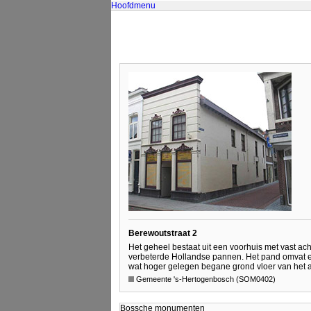
Hoofdmenu
Berewoutstraat 2
Het geheel bestaat uit een voorhuis met vast ac
verbeterde Hollandse pannen. Het pand omvat ee
wat hoger gelegen begane grond vloer van het ac
Gemeente 's-Hertogenbosch (SOM0402)
Bossche monumenten