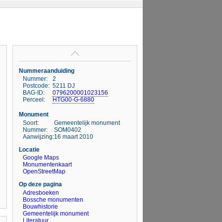
Nummeraanduiding
Nummer:
2
Postcode:
5211 DJ
BAG-ID:
0796200001023156
Perceel:
HTG00-G-6880
Monument
Soort:
Gemeentelijk monument
Nummer:
SOM0402
Aanwijzing:
16 maart 2010
Locatie
Google Maps
Monumentenkaart
OpenStreetMap
Op deze pagina
Adresboeken
Bossche monumenten
Bouwhistorie
Gemeentelijk monument
Literatuur