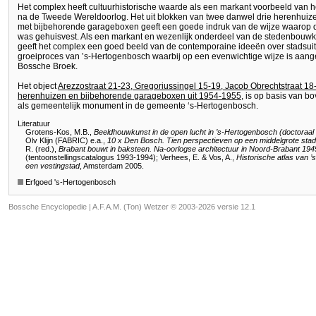
Het complex heeft cultuurhistorische waarde als een markant voorbeeld van h
na de Tweede Wereldoorlog. Het uit blokken van twee danwel drie herenhui
met bijbehorende garageboxen geeft een goede indruk van de wijze waarop 
was gehuisvest. Als een markant en wezenlijk onderdeel van de stedenbouwk
geeft het complex een goed beeld van de contemporaine ideeën over stadsuit
groeiproces van ’s-Hertogenbosch waarbij op een evenwichtige wijze is aange
Bossche Broek.
Het object
Arezzostraat 21-23, Gregoriussingel 15-19, Jacob Obrechtstraat 18
herenhuizen en bijbehorende garageboxen uit 1954-1955
, is op basis van 
als gemeentelijk monument in de gemeente ‘s-Hertogenbosch.
Literatuur
Grotens-Kos, M.B.,
Beeldhouwkunst in de open lucht in ’s-Hertogenbosch (doctoraal sc
Olv Klijn (FABRIC) e.a.,
10 x Den Bosch. Tien perspectieven op een middelgrote stad
R. (red.),
Brabant bouwt in baksteen. Na-oorlogse architectuur in Noord-Brabant 19
(tentoonstellingscatalogus 1993-1994); Verhees, E. & Vos, A.,
Historische atlas van ’
een vestingstad
, Amsterdam 2005.
Erfgoed 's-Hertogenbosch
Bossche Encyclopedie |
A.F.A.M. (Ton) Wetzer © 2003-2026 versie 12.1