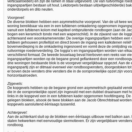
verticaalroeden) en zijn de ramen in staal uitgevoerd. De van ruitvormige r
ingangspartijen bestaan uit hout. Lekdorpels bestaan uit(witgeschilderde) 
onderdorpels en dito neuten.
Voorgevel:
De diverse blokken hebben een asymmetrische voorgevel. Van de uit twee w
woning bereikbaar via een in een tufstenen omkadering opgenomen ingangspa
vanuit een tufstenen kolom met kapiteel ontspruitende rondbogen (aan de Jac
bogen een keramisch tondo met een wapenschild). In de zijwand van de loggia
achterwand een woonkamervenster. De overige ingangspartijen hebben een 
tufsteen gehouwen profiellijst en direct boven de ingang een kalkstenen reliëf
bovenverdieping is de omkadering ingesnoerd en vormt deze de omlijsting v
ruitvormige roedenverdeling. De loggia’s en ingangspartijen worden van elka
verschillend formaat. De tweede bouwlaag bevat hierboven een reeks van vier
ingangspartijen worden op de begane grond geflankeerd door een rondboogve
drie woningen bestaande blok is de voorgevel vergelijkbaar opgezet. Aan de
ingangspartij zijn er ditmaal evenwel vier rondboogvensters, doorgestoken tot
er boven deze vensters drie vensters die in de oorspronkelijke opzet zijn vo
horizontaalroeden.
Zijgevels:
De kopgevels hebben op de begane grond een asymmetrisch geplaatst venste
die in de oorspronkelijke opzet zijn ingevuld met een dubbel draairaam met h
links in de kopgevel een in een tufstenen kader opgenomen hoofdingang. De 
gelegen blokken, alsook de twee blokken aan de Jacob Obrechtstraat worden
kopgevels aansluitend éénlaags tussenlid.
Achtergevel:
Aan de achterkant sluit op de blokken een éénlaags uitbouw met balkon aan
stalen hekwerken met eenvoudige siermotieven. Er zijn vergelijkbare venster
rondboog.