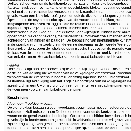
Delftse School vormen de traditionele vormentaal en klassieke bouwmotieven 
Karakteristiek voor het markante uit witgeschilderde blokken bestaande comp
opzet met een bakstenen bouwmassa en met keramische pannen gedekte zad
gevels kwam een klassiek hoofdgestel en ook de diverse rondbogen zijn ontle
Opvallend is de asymmetrische opzet van de verschillende blokken, met
langslopende terrassen en loggia’s die de relatie tussen de bouwmassa en 
ingangen zijn zorgvuldig gearticuleerd meteen tufstenen kader dat een mode
vensterassen in de 17de-en 18de-eeuwse Lodewijkstijlen. Binnen deze omkade
opgenomen(maker onbekend), met ‘arcadische’ motieven zoals mannen en vro
achtergrond van hinden en paarden. De toepassing van monumentale kunst w
in de openbare ruimte zoals die in de eerste decennia na de Tweede Wereld
thematiek onderstrepen de reliëfs de optimistische tijdgeest uit de periode 
de loop van de tijd enige wijzigingen onderging bleef dit in hoofdzaak beperk
van enkele ramen. Het authentieke karakter is goed behouden gebleven.
Ligging:
Hetcomplex ligt aan de noordwestzijde van de wijk, tegenover de Dieze. Eén 
oostzijde van de langsde westrand van de wijkgelegen Arezzostraat. Tweema
westkant van de eveneens in noordzuidrichting lopende Jacob Obrechtstraat. H
bestaande- ligt evenwijdig aan het langs de noordzijde van de wijkgelegen d
spreidt zich in een U-vorm uit rondom een binnenterrein met achtertuinen en 
de woningen voorzien van bijbehorende tuinen.
Beschrijving
Algemeen (hoofdvorm, kap):
De vier blokken bestaan uit een tweelaags bouwmassa met een zolderverdi
verbeterde Hollandse pannen.De houten goten vormen de koofvormige kroonlij
waarmee de gevels worden beëindigd. Op de achterschilden bevinden zich h
gevels zijn in handvormsteen gemetseld, in wildverband en met vrij grove vo
zijn er langs de gevels gesitueerde bakstenen terrassen met dito toegangstr
hebben houten kozijnen. In de oorspronkelijke opzet bestaan de deuren uithou