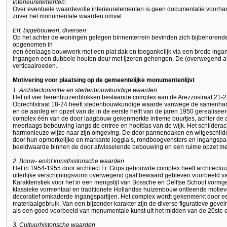
Interieurelementen:
Over eventuele waardevolle interieurelementen is geen documentatie voorha
zover het monumentale waarden omvat.
Erf, bijgebouwen, diversen:
Op het achter de woningen gelegen binnenterrein bevinden zich bijbehorend
opgenomen in
een éénlaags bouwwerk met een plat dak en toegankelijk via een brede ingang
ingangen een dubbele houten deur met ijzeren gehengen. De (overwegend a
verticaalroeden.
Motivering voor plaatsing op de gemeentelijke monumentenlijst
1. Architectonische en stedenbouwkundige waarden
Het uit vier herenhuizenblokken bestaande complex aan de Arezzostraat 21-2
Obrechtstraat 18-24 heeft stedenbouwkundige waarde vanwege de samenha
en de aanleg en opzet van de in de eerste helft van de jaren 1950 gerealiseerd
complex één van de door laagbouw gekenmerkte intieme buurtjes, achter de
meerlaags bebouwing langs de entree en hoofdas van de wijk. Het schilderac
harmonieuze wijze naar zijn omgeving. De door pannendaken en witgeschil
door hun opmerkelijke en markante loggia’s, rondboogvensters en ingangspar
beeldwaarde binnen de door afwisselende bebouwing en een ruime opzet met
2. Bouw- en/of kunsthistorische waarden
Het in 1954-1955 door architect Fr. Grips gebouwde complex heeft architectuu
uiterlijke verschijningsvorm overwegend gaaf bewaard gebleven voorbeeld 
Karakteristiek voor het in een mengstijl van Bossche en Delftse School vorm
klassieke vormentaal en traditionele Hollandse huizenbouw ontleende motie
decoratief omkaderde ingangspartijen. Het complex wordt gekenmerkt door e
materiaalgebruik. Van een bijzonder karakter zijn de diverse figuratieve geve
als een goed voorbeeld van monumentale kunst uit het midden van de 20ste 
3. Cultuurhistorische waarden