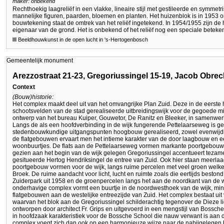
maker: onbekend
Rechthoekig laagreliëf in een vlakke, lineaire stijl met gestileerde en symmet
mannelijke figuren, paarden, bloemen en planten. Het huizenblok is in 1953 on
bouwtekening staat de omtrek van het reliëf ingetekend. In 1954/1955 zijn
eigenaar van de grond. Het is onbekend of het reliëf nog een speciale beteken
Beeldhouwkunst in de open lucht in 's-Hertogenbosch
Gemeentelijk monument
Arezzostraat 21-23, Gregoriussingel 15-19, Jacob Obrec
Context
(Bouw)historie:
Het complex maakt deel uit van het omvangrijke Plan Zuid. Deze in de eerste he
schootsvelden van de stad gerealiseerde uitbreidingswijk voor de gegoede mi
ontwerp van het bureau Kuiper, Gouwetor, De Ranitz en Bleeker, in samenwe
Langs de als een hoofdverbinding in de wijk fungerende Pettelaarseweg is 
stedenbouwkundige uitgangspunten hoogbouw gerealiseerd, zowel evenwijdi
de flatgebouwen ervaart men het intieme karakter van de door laagbouw en e
woonbuurtjes. De flats aan de Pettelaarseweg vormen markante poortgebouwe
gezien aan het begin van de wijk gelegen Gregoriussingel accentueert tezam
gesitueerde Hertog Hendriksingel de entree van Zuid. Ook hier staan meerl
poortgebouw vormen voor de wijk, langs ruime percelen met veel groen wel
Broek. De ruime aandacht voor licht, lucht en ruimte zoals die eertijds bestond
Zuiderpark uit 1958 en de groenpercelen langs het aan de noordkant van de wi
onderhavige complex vormt een buurtje in de noordwesthoek van de wijk, min 
flatgebouwen aan de westelijke entreezijde van Zuid. Het complex bestaat ui
waarvan het blok aan de Gregoriussingel schilderachtig tegenover de Dieze li
ontworpen door architect Fr. Grips en uitgevoerd in een mengstijl van Bossch
in hoofdzaak karakteristiek voor de Bossche School die nauw verwant is aan de
complex voegt zich dan ook op een harmonieuze wijze naar de nabijgelegen 