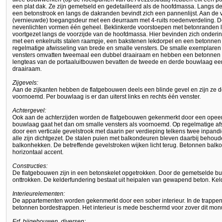
een plat dak. Ze zijn gemetseld en gedetailleerd als de hoofdmassa. Langs de
een betonstrook en langs de dakranden bevindt zich een pannenlijst. Aan de
(vernieuwde) toegangsdeur met een deurraam met 4-ruits roedenverdeling. 
nevenlichten vormen één geheel. Beklinkerde voorstoepen met betonranden l
voortgezet langs de voorzijde van de hoofdmassa. Hier bevinden zich onderin
met een enkelruits stalen raampje, een bakstenen lekdorpel en een betonnen 
regelmatige afwisseling van brede en smalle vensters. De smalle exemplaren
vensters omvatten tweemaal een dubbel draairaam en hebben een betonnen mid
lengteas van de portaaluitbouwen bevatten de tweede en derde bouwlaag ee
draairaam.
Zijgevels:
Aan de zijkanten hebben de flatgebouwen deels een blinde gevel en zijn ze d
voornoemd. Per bouwlaag is er dan uiterst links en rechts één venster.
Achtergevel:
Ook aan de achterzijden worden de flatgebouwen gekenmerkt door een opeen
bouwlaag gaat het dan om smalle vensters als voornoemd. Op regelmatige a
door een verticale gevelstrook met daarin per verdieping telkens twee inpan
alle zijn dichtgezet. De stalen puien met balkondeuren bleven daarbij behoude
balkonhekken. De betreffende gevelstroken wijken licht terug. Betonnen balk
horizontaal accent.
Constructies:
De flatgebouwen zijn in een betonskelet opgetrokken. Door de gemetselde buit
onttrokken. De kelderfundering bestaat uit heipalen van gewapend beton. K
Interieurelementen:
De appartementen worden gekenmerkt door een sober interieur. In de trappe
betonnen bordestrappen. Het interieur is mede beschermd voor zover dit mo
Erf, bijgebouwen, diversen: