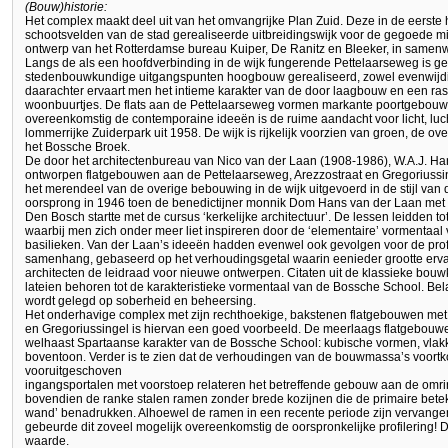
(Bouw)historie:
Het complex maakt deel uit van het omvangrijke Plan Zuid. Deze in de eerste he
schootsvelden van de stad gerealiseerde uitbreidingswijk voor de gegoede mi
ontwerp van het Rotterdamse bureau Kuiper, De Ranitz en Bleeker, in same
Langs de als een hoofdverbinding in de wijk fungerende Pettelaarseweg is 
stedenbouwkundige uitgangspunten hoogbouw gerealiseerd, zowel evenwijdi
daarachter ervaart men het intieme karakter van de door laagbouw en een ra
woonbuurtjes. De flats aan de Pettelaarseweg vormen markante poortgebouw
overeenkomstig de contemporaine ideeën is de ruime aandacht voor licht, luch
lommerrijke Zuiderpark uit 1958. De wijk is rijkelijk voorzien van groen, de
het Bossche Broek.
De door het architectenbureau van Nico van der Laan (1908-1986), W.A.J. Ha
ontworpen flatgebouwen aan de Pettelaarseweg, Arezzostraat en Gregoriussing
het merendeel van de overige bebouwing in de wijk uitgevoerd in de stijl van
oorsprong in 1946 toen de benedictijner monnik Dom Hans van der Laan met 
Den Bosch startte met de cursus ‘kerkelijke architectuur’. De lessen leidden 
waarbij men zich onder meer liet inspireren door de ‘elementaire’ vormentaal
basilieken. Van der Laan’s ideeën hadden evenwel ook gevolgen voor de profa
samenhang, gebaseerd op het verhoudingsgetal waarin eenieder grootte erva
architecten de leidraad voor nieuwe ontwerpen. Citaten uit de klassieke bouw
lateien behoren tot de karakteristieke vormentaal van de Bossche School. Bel
wordt gelegd op soberheid en beheersing.
Het onderhavige complex met zijn rechthoekige, bakstenen flatgebouwen met 
en Gregoriussingel is hiervan een goed voorbeeld. De meerlaags flatgebouwen
welhaast Spartaanse karakter van de Bossche School: kubische vormen, vlakk
boventoon. Verder is te zien dat de verhoudingen van de bouwmassa’s voort
vooruitgeschoven
ingangsportalen met voorstoep relateren het betreffende gebouw aan de om
bovendien de ranke stalen ramen zonder brede kozijnen die de primaire betek
wand’ benadrukken. Alhoewel de ramen in een recente periode zijn vervangen
gebeurde dit zoveel mogelijk overeenkomstig de oorspronkelijke profilering!
waarde.