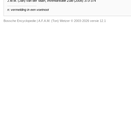
J.M.M. (Jan) van der Vaart,
Inventarisatie Zuid
(2008) 373-374
n: vermelding in een voetnoot
Bossche Encyclopedie |
A.F.A.M. (Ton) Wetzer © 2003-2026 versie 12.1