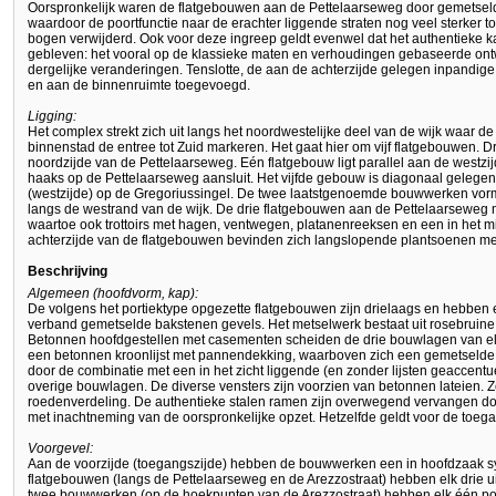
Oorspronkelijk waren de flatgebouwen aan de Pettelaarseweg door gemetsel
waardoor de poortfunctie naar de erachter liggende straten nog veel sterker tot
bogen verwijderd. Ook voor deze ingreep geldt evenwel dat het authentieke 
gebleven: het vooral op de klassieke maten en verhoudingen gebaseerde ontw
dergelijke veranderingen. Tenslotte, de aan de achterzijde gelegen inpandige
en aan de binnenruimte toegevoegd.
Ligging:
Het complex strekt zich uit langs het noordwestelijke deel van de wijk waar 
binnenstad de entree tot Zuid markeren. Het gaat hier om vijf flatgebouwen. D
noordzijde van de Pettelaarseweg. Eén flatgebouw ligt parallel aan de westzijd
haaks op de Pettelaarseweg aansluit. Het vijfde gebouw is diagonaal gelegen 
(westzijde) op de Gregoriussingel. De twee laatstgenoemde bouwwerken vor
langs de westrand van de wijk. De drie flatgebouwen aan de Pettelaarseweg m
waartoe ook trottoirs met hagen, ventwegen, platanenreeksen en een in het 
achterzijde van de flatgebouwen bevinden zich langslopende plantsoenen me
Beschrijving
Algemeen (hoofdvorm, kap):
De volgens het portiektype opgezette flatgebouwen zijn drielaags en hebben 
verband gemetselde bakstenen gevels. Het metselwerk bestaat uit rosebruine
Betonnen hoofdgestellen met casementen scheiden de drie bouwlagen van el
een betonnen kroonlijst met pannendekking, waarboven zich een gemetselde 
door de combinatie met een in het zicht liggende (en zonder lijsten geaccent
overige bouwlagen. De diverse vensters zijn voorzien van betonnen lateien.
roedenverdeling. De authentieke stalen ramen zijn overwegend vervangen doo
met inachtneming van de oorspronkelijke opzet. Hetzelfde geldt voor de toeg
Voorgevel:
Aan de voorzijde (toegangszijde) hebben de bouwwerken een in hoofdzaak sy
flatgebouwen (langs de Pettelaarseweg en de Arezzostraat) hebben elk drie 
twee bouwwerken (op de hoekpunten van de Arezzostraat) hebben elk één por