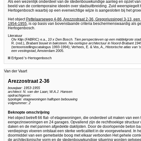
Als een wezenlijk onderdeel van de stedenbouwkundige aanleg en opzet van 
beeld van de contemporaine ideeën over stadsuitbreiding. Zuid weerspiegelt 
Hertogenbosch waarbij op een evenwichtige wijze is aangesloten bij het groe
Het object
Pettelaarseweg 4-86, Arezzostraat 2-36, Gregoriussingel 3-13, een 
1954-1955
, is op basis van bovenstaande criteria beschermenswaardig als 
Hertogenbosch.
Literatuur
Olv Klijn (FABRIC) e.a.,
10 x Den Bosch. Tien perspectieven op een middelgrote stad
R. (red.),
Brabant bouwt in baksteen. Na-oorlogse architectuur in Noord-Brabant 19
(tentoonstellingscatalogus 1993-1994); Verhees, E. & Vos, A.,
Historische atlas van ’
een vestingstad
, Amsterdam 2005.
Erfgoed 's-Hertogenbosch
Van der Vaart
Arezzostraat 2-36
bouwjaar: 1953-1955
architect: N. van der Laan; W.A.J. Hansen
opdrachtgever:
typologie: etagewoningen halfopen bebouwing
volgnummer: 2
Beknopte omschrijving
Het object betreft 66 flat- of etagewoningen, die onderdeel uit maken van een 
eengezinswoningen en 24 garages. Opvallend zijn de rechthoekige structuur m
daken en de met pannen afgedekte daklijsten. Door de doorlopende beton ban
verdiepings vloeren ontstaat een sterke verticaliteit in de voorgevelwand. I
doormiddel van een gemetselde boog met elkaar verbonden Het gehele comlex
de architectonische vorm en de stedenbouwkundige situering worden getypee