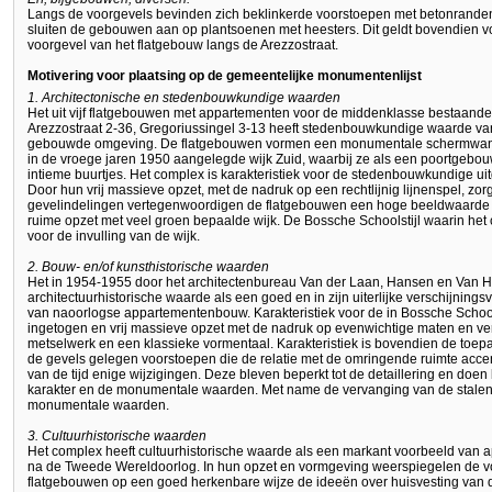
Langs de voorgevels bevinden zich beklinkerde voorstoepen met betonranden 
sluiten de gebouwen aan op plantsoenen met heesters. Dit geldt bovendien v
voorgevel van het flatgebouw langs de Arezzostraat.
Motivering voor plaatsing op de gemeentelijke monumentenlijst
1. Architectonische en stedenbouwkundige waarden
Het uit vijf flatgebouwen met appartementen voor de middenklasse bestaand
Arezzostraat 2-36, Gregoriussingel 3-13 heeft stedenbouwkundige waarde v
gebouwde omgeving. De flatgebouwen vormen een monumentale schermwand b
in de vroege jaren 1950 aangelegde wijk Zuid, waarbij ze als een poortgebo
intieme buurtjes. Het complex is karakteristiek voor de stedenbouwkundige ui
Door hun vrij massieve opzet, met de nadruk op een rechtlijnig lijnenspel, zo
gevelindelingen vertegenwoordigen de flatgebouwen een hoge beeldwaarde 
ruime opzet met veel groen bepaalde wijk. De Bossche Schoolstijl waarin het
voor de invulling van de wijk.
2. Bouw- en/of kunsthistorische waarden
Het in 1954-1955 door het architectenbureau Van der Laan, Hansen en Van 
architectuurhistorische waarde als een goed en in zijn uiterlijke verschijnin
van naoorlogse appartementenbouw. Karakteristiek voor de in Bossche Schoo
ingetogen en vrij massieve opzet met de nadruk op evenwichtige maten en ver
metselwerk en een klassieke vormentaal. Karakteristiek is bovendien de toe
de gevels gelegen voorstoepen die de relatie met de omringende ruimte acce
van de tijd enige wijzigingen. Deze bleven beperkt tot de detaillering en doen
karakter en de monumentale waarden. Met name de vervanging van de stalen 
monumentale waarden.
3. Cultuurhistorische waarden
Het complex heeft cultuurhistorische waarde als een markant voorbeeld van
na de Tweede Wereldoorlog. In hun opzet en vormgeving weerspiegelen de vo
flatgebouwen op een goed herkenbare wijze de ideeën over huisvesting van 