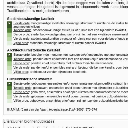
architectuur. Opvallend daarbij zijn de diepe neggen van de stalen vensters, 
vensteropeningen. Het geheel is uitgevoerd in schoonmetselwerk in een blo
Traditionele bouw met gietbetonvloeren.
Stedenbouwkundige kwaliteit
►
Eerste orde
: hoogwaardige stedenbouwkundige structuur of ruimte die de status h
zou moeten krijgen.
Tweede orde
: stedenbouwkundige structuur of ruimte met een bijzondere kwaliteit.
Derde orde
: stedenbouwkundige structuur of ruimte met een kwalitieve meerwaard
Vierde orde
: stedenbouwkundige structuur of ruimte met een voor de betreffende p
Vijfde orde
: stedenbouwkundige structuur of ruimte zonder kwaliteit.
Architectuurhistorische kwaliteit
►
Eerste orde
: beschermde monumenten, panden en/of ensembles met monumentale 
Tweede orde
: panden en/of ensembles met een nadrukkelijke architectonische verb
Derde orde
: panden en/of ensembles met architectonische meerwaarde.
Vierde orde
: panden en/of ensembles met architectuur die kenmerkend is voor betr
Vijfde orde
: architectuur zonder bijzondere betekenis.
Cultuurhistorische kwaliteit
►
Eerste orde
: gebouwen, ensembles en/of open ruimte met uitzonderlijke cultuurhis
Tweede orde
: gebouwen, ensembles en/of open ruimten met bijzondere cultuurhist
Derde orde
: gebouwen, ensembles en/of open ruimten met cultuurhistorische mee
Vierde orde
: gebouwen, ensembles en/of open ruimten met geringe cultuurhistori
Vijfde orde
: gebouwen, ensembles en/of open ruimten zonder cultuurhistorische k
J.M.M. (Jan) van der Vaart,
Inventarisatie Zuid
(2008) 373-374
Literatuur en bronnenpublicaties