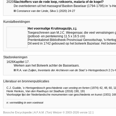
2020
Slachtoffers van de rode loop, rotkoorts, malaria of de kogel?
De overledenen uit het massagraf Bastion Baselaar (1794-1795) in ’s-H
Constance van der Linde,
Silva
1 (2020) 24-27
Kunstafbeeldingen
Het voormalige Kruitmagazijn, z.j.
Toegeschreven aan M.J.C. Weegenaar, die veel vervalsingen 
(potlood- en pentekening 11.5 x 16.5 cm)
Prentenkabinet Bibliotheek Provinciaal Genootschap, 's-Hert
Dit werd in 1742 gebouwd op het bolwerk Bazelaar. Het bolwe
Stadsrekeningen
1626
Kapittel 17.
Werken aan het Bolwerk achter de Basselaars.
R.A. van Zuijlen,
Inventaris der Archieven van de Stad
's-Hertogenbosch
2 ('s
Literatuur en bronnenpublicaties
C.J. Gudde,
's-Hertogenbosch geschiedenis van vesting en forten
(1974) 42, 48, 60, 11
Henk Henkes,
Van den Raethuys tot Stadhuis
(2016) 190, 191
Voorloopige lijst der Nederlandsche monumenten van geschiedenis en kunst (1931) 16
n: vermelding in een voetnoot
Bossche Encyclopedie |
A.F.A.M. (Ton) Wetzer © 2003-2026 versie 12.1