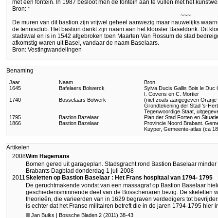
met een fontein. In 1987 besloot men de fontein aan te vullen met het kunstwe
Bron: *
~~~
De muren van dit bastion zijn vrijwel geheel aanwezig maar nauwelijks wa
de tennisclub. Het bastion dankt zijn naam aan het klooster Baseldonk. Dit klo
stadswal en is in 1542 afgebroken toen Maarten Van Rossum de stad bedreig
afkomstig waren uit Basel, vandaar de naam Baselaars.
Bron: Vestingwandelingen
Benaming
Jaar
Naam
Bron
1645
Bafelaers Bolwerck
Sylva Ducis Gallis Bois le Du
I. Covens en C. Mortier
1740
Bosselaars Bolwerk
(niet zoals aangegeven Oranje
Grondtekening der Stad 's-Her
Tegenwoordige Staat, uitgegeve
1795
Bastion Bazelaar
Plan der Stad Forten en Situat
1866
Bastion Bazelaar
Provincie Noord Brabant. Geme
Kuyper, Gemeente-atlas (ca 1
Artikelen
2008
Wim Hagemans
Bomen gered uit garageplan. Stadsgracht rond Bastion Baselaar minder
Brabants Dagblad donderdag 1 juli 2008
2011
Skeletten op Bastion Baselaar : Het Frans hospitaal van 1794- 1795
De geruchtmakende vondst van een massagraf op Bastion Baselaar hield
geschiedenisminnende deel van de Bosschenaren bezig. De skeletten war
theorieën, die varieerden van in 1629 begraven verdedigers tot bevrijder
is echter dat het Franse militairen betreft die in de jaren 1794-1795 hier
Jan Buiks | Bossche Bladen 2 (2011) 38-43