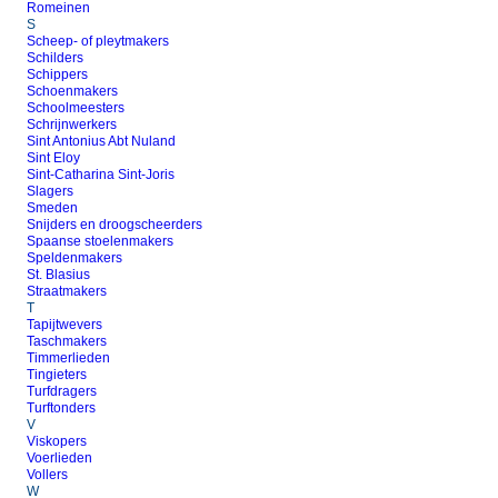
Romeinen
S
Scheep- of pleytmakers
Schilders
Schippers
Schoenmakers
Schoolmeesters
Schrijnwerkers
Sint Antonius Abt Nuland
Sint Eloy
Sint-Catharina Sint-Joris
Slagers
Smeden
Snijders en droogscheerders
Spaanse stoelenmakers
Speldenmakers
St. Blasius
Straatmakers
T
Tapijtwevers
Taschmakers
Timmerlieden
Tingieters
Turfdragers
Turftonders
V
Viskopers
Voerlieden
Vollers
W