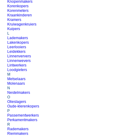
Knopenmakers
Korenkopers
Korenmeters
Kraankinderen
Kramers
Kruiwagenkruiers
Kuipers
L
Lademakers
Lakenkopers
Leerlooiers
Leidekkers
Linnenververs
Linnenwevers
Lintwerkers
Loodgieters
M
Metselaars
Molenaars
N
Nestelmakers
O
Olieslagers
Oude-klerenkopers
P
Passementwerkers
Perkamentmakers
R
Rademakers
Riemmakers