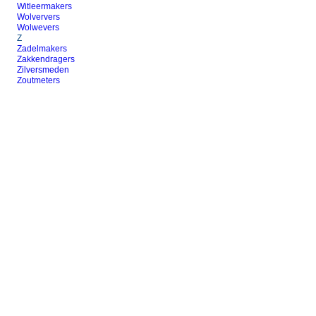
Witleermakers
Wolververs
Wolwevers
Z
Zadelmakers
Zakkendragers
Zilversmeden
Zoutmeters