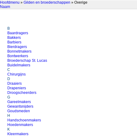
Hoofdmenu
»
Gilden en broederschappen
» Overige
Naam
B
Baardragers
Bakkers
Barbiers
Bierdragers
Bonnetmakers
Bontwerkers
Broederschap St. Lucas
Buidelmakers
C
Chirurgijns
D
Draaiers
Drapeniers
Droogscheerders
G
Gareelmakers
Gewantsnijders
Goudsmeden
H
Handschoenmakers
Hoedenmakers
K
Kleermakers