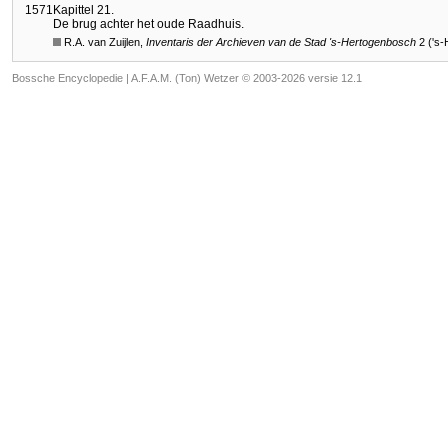
1571
Kapittel 21.
De brug achter het oude Raadhuis.
R.A. van Zuijlen,
Inventaris der Archieven van de Stad
's-Hertogenbosch
2 ('s
Bossche Encyclopedie |
A.F.A.M. (Ton) Wetzer © 2003-2026 versie 12.1