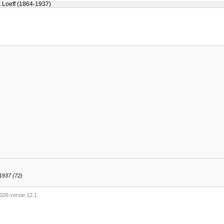
k Loeff (1864-1937)
 1937 (72)
026 versie 12.1