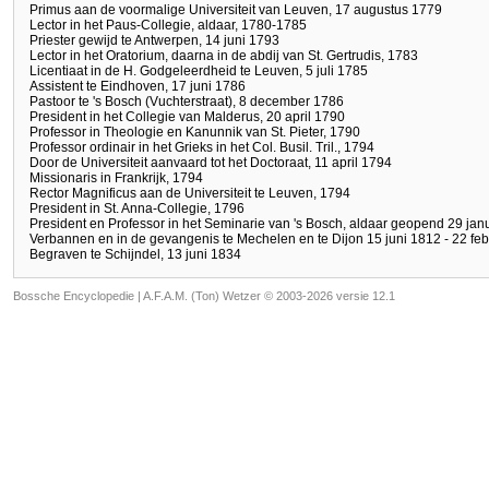
Primus aan de voormalige Universiteit van Leuven, 17 augustus 1779
Lector in het Paus-Collegie, aldaar, 1780-1785
Priester gewijd te Antwerpen, 14 juni 1793
Lector in het Oratorium, daarna in de abdij van St. Gertrudis, 1783
Licentiaat in de H. Godgeleerdheid te Leuven, 5 juli 1785
Assistent te Eindhoven, 17 juni 1786
Pastoor te 's Bosch (Vuchterstraat), 8 december 1786
President in het Collegie van Malderus, 20 april 1790
Professor in Theologie en Kanunnik van St. Pieter, 1790
Professor ordinair in het Grieks in het Col. Busil. Tril., 1794
Door de Universiteit aanvaard tot het Doctoraat, 11 april 1794
Missionaris in Frankrijk, 1794
Rector Magnificus aan de Universiteit te Leuven, 1794
President in St. Anna-Collegie, 1796
President en Professor in het Seminarie van 's Bosch, aldaar geopend 29 jan
Verbannen en in de gevangenis te Mechelen en te Dijon 15 juni 1812 - 22 fe
Begraven te Schijndel, 13 juni 1834
Bossche Encyclopedie |
A.F.A.M. (Ton) Wetzer © 2003-2026 versie 12.1