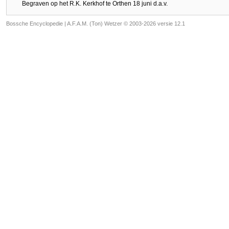
Begraven op het R.K. Kerkhof te Orthen 18 juni d.a.v.
Bossche Encyclopedie |
A.F.A.M. (Ton) Wetzer © 2003-2026 versie 12.1