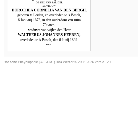
DE ZIEL VAN ZALIGER
MEVROUW
DOROTHEA CORNELIA VAN DEN BERGH,
geboren te Leiden, en overleden te 's Bosch,
6 Januarij 1873, in den ouderdom van ruim
70 jaren.
weduwe van wijlen den Heer
WALTHERUS JOHANNES HEEREN,
overleden te 's Bosch, den 6 Junij 1864.
~~~
Bossche Encyclopedie |
A.F.A.M. (Ton) Wetzer © 2003-2026 versie 12.1