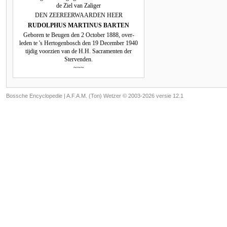
de Ziel van Zaliger
DEN ZEEREERWAARDEN HEER
RUDOLPHUS MARTINUS BARTEN
Geboren te Beugen den 2 October 1888, over-
leden te 's Hertogenbosch den 19 December 1940
tijdig voorzien van de H.H. Sacramenten der
Stervenden.
~~~
Bossche Encyclopedie |
A.F.A.M. (Ton) Wetzer © 2003-2026 versie 12.1